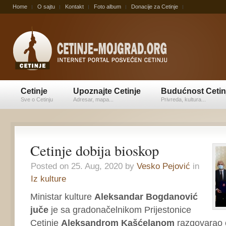
Home
O sajtu
Kontakt
Foto album
Donacije za Cetinje
Cetinje
Upoznajte Cetinje
Budućnost Cetin
Sve o Cetinju
Adresar, mapa...
Privreda, kultura...
Cetinje dobija bioskop
Posted on 25. Aug, 2020 by
Vesko Pejović
in
Iz kulture
Ministar kulture
Aleksandar Bogdanović
juče
je sa gradonačelnikom Prijestonice
Cetinje
Aleksandrom Kašćelanom
razgovarao o