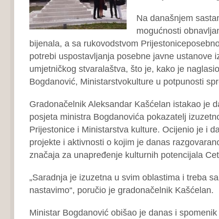
Na današnjem sastanku
mogućnosti obnavljan
bijenala, a sa rukovodstvom Prijestoniceposebno
potrebi uspostavljanja posebne javne ustanove iz
umjetničkog stvaralaštva, što je, kako je naglasio
Bogdanović, Ministarstvokulture u potpunosti sp
Gradonačelnik Aleksandar Kašćelan istakao je d
posjeta ministra Bogdanovića pokazatelj izuzetn
Prijestonice i Ministarstva kulture. Ocijenio je i 
projekte i aktivnosti o kojim je danas razgovara
značaja za unapređenje kulturnih potencijala Cet
„Saradnja je izuzetna u svim oblastima i treba s
nastavimo“, poručio je gradonačelnik Kašćelan.
Ministar Bogdanović obišao je danas i spomenik