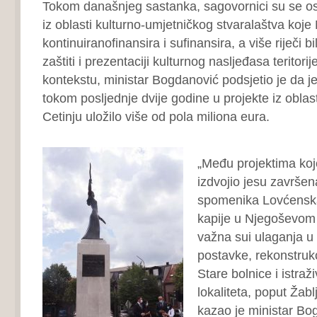
Tokom današnjeg sastanka, sagovornici su se osv
iz oblasti kulturno-umjetničkog stvaralaštva koje 
kontinuiranofinansira i sufinansira, a više riječi b
zaštiti i prezentaciji kulturnog nasljeđasa teritori
kontekstu, ministar Bogdanović podsjetio je da je
tokom posljednje dvije godine u projekte iz oblas
Cetinju uložilo više od pola miliona eura.
„Među projektima ko
izdvojio jesu završen
spomenika Lovćenska v
kapije u Njegoševom 
važna sui ulaganja 
postavke, rekonstrukc
Stare bolnice i istraž
lokaliteta, poput Žabl
kazao je ministar Bo