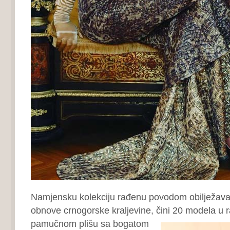
Namjensku kolekciju rađenu povodom obilježava
obnove crnogorske kraljevine, čini 20 modela u
r
pamučnom plišu sa bogatom