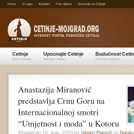
Home
O sajtu
Kontakt
Foto album
Donacije za Cetinje
Cetinje
Upoznajte Cetinje
Budućnost Cetin
Sve o Cetinju
Adresar, mapa...
Privreda, kultura...
Anastazija Miranović
predstavlja Crnu Goru na
Internacionalnoj smotri
“Umjetnost i moda” u Kotoru
Posted on 18. Aug, 2020 by
Vesko Pejović
in
Najava