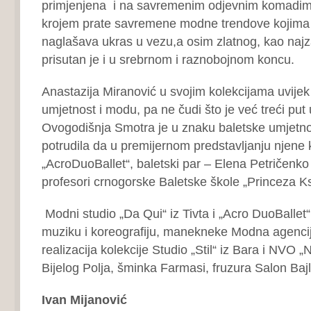
primjenjena i na savremenim odjevnim komadim
krojem prate savremene modne trendove kojima 
naglašava ukras u vezu,a osim zlatnog, kao najza
prisutan je i u srebrnom i raznobojnom koncu.
Anastazija Miranović u svojim kolekcijama uvijek
umjetnost i modu, pa ne čudi što je već treći put
Ovogodišnja Smotra je u znaku baletske umjetnos
potrudila da u premijernom predstavljanju njene 
„AcroDuoBallet“, baletski par – Elena Petričenk
profesori crnogorske Baletske škole „Princeza Ks
Modni studio „Da Qui“ iz Tivta i „Acro DuoBallet
muziku i koreografiju, manekneke Modna agencij
realizacija kolekcije Studio „Stil“ iz Bara i NVO „Ni
Bijelog Polja, šminka Farmasi, fruzura Salon Bajl
Ivan Mijanović