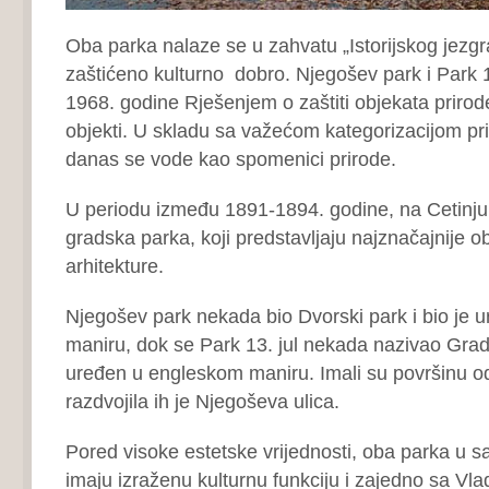
Oba parka nalaze se u zahvatu „Istorijskog jezgra
zaštićeno kulturno dobro. Njegošev park i Park 13
1968. godine Rješenjem o zaštiti objekata prirode
objekti. U skladu sa važećom kategorizacijom pr
danas se vode kao spomenici prirode.
U periodu između 1891-1894. godine, na Cetinj
gradska parka, koji predstavljaju najznačajnije o
arhitekture.
Njegošev park nekada bio Dvorski park i bio je 
maniru, dok se Park 13. jul nekada nazivao Gradsk
uređen u engleskom maniru. Imali su površinu o
razdvojila ih je Njegoševa ulica.
Pored visoke estetske vrijednosti, oba parka u 
imaju izraženu kulturnu funkciju i zajedno sa Vl