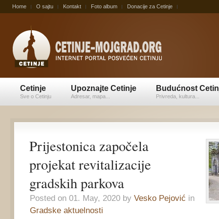
Home
O sajtu
Kontakt
Foto album
Donacije za Cetinje
Cetinje
Upoznajte Cetinje
Budućnost Cetin
Sve o Cetinju
Adresar, mapa...
Privreda, kultura...
Prijestonica započela
projekat revitalizacije
gradskih parkova
Posted on 01. May, 2020 by
Vesko Pejović
in
Gradske aktuelnosti