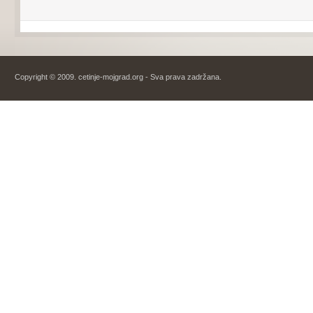
Copyright © 2009. cetinje-mojgrad.org - Sva prava zadržana.