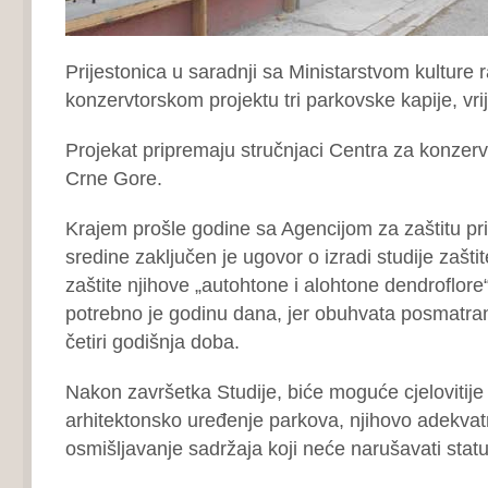
Prijestonica u saradnji sa Ministarstvom kulture r
konzervtorskom projektu tri parkovske kapije, vr
Projekat pripremaju stručnjaci Centra za konzerva
Crne Gore.
Krajem prošle godine sa Agencijom za zaštitu pri
sredine zaključen je ugovor o izradi studije zašt
zaštite njihove „autohtone i alohtone dendroflore“
potrebno je godinu dana, jer obuhvata posmatranj
četiri godišnja doba.
Nakon završetka Studije, biće moguće cjelovitije h
arhitektonsko uređenje parkova, njihovo adekvat
osmišljavanje sadržaja koji neće narušavati status