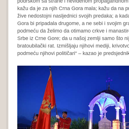
podrškom sa strane i neviđenom propagandno
kažu da je za njih Crna Gora mala; kažu da na p
žive nedostojni nasljednici svojih predaka; a kada
Gora bi pripadala drugome, a ne sebi i svojim 
podmeću da želimo da otimamo crkve i manastire
Srbe iz Crne Gore; da u našoj zemlji samo što n
bratoubilački rat. Izmišljaju njihovi mediji, krivotvo
podmeću njihovi političari“ – kazao je predsjedni