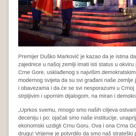
Premijer Duško Marković je kazao da je istina da
zajednice u našoj zemlji imati isti status u okvir
Crne Gore, usklađenog s najvišim demokratskim
modernog svijeta da su svi građani naše zemlje 
i obavezama i da će se svi nesporazumi u Crnoj G
strpljivim i upornim dijalogom, na miran i demokr
„Uprkos svemu, mnogo smo naših ciljeva ostvaril
deceniju i po: ojačali smo naše institucije, unapri
ekonomski uzdigli Crnu Goru. Ova i ona Crna Go
drugu! Vrijeme je potvrdilo da smo naš strateški 