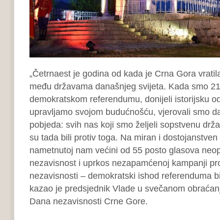
„Četrnaest je godina od kada je Crna Gora vratil
među državama današnjeg svijeta. Kada smo 21
demokratskom referendumu, donijeli istorijsku o
upravljamo svojom budućnošću, vjerovali smo da
pobjeda: svih nas koji smo željeli sopstvenu državu
su tada bili protiv toga. Na miran i dostojanstven
nametnutoj nam većini od 55 posto glasova neo
nezavisnost i uprkos nezapamćenoj kampanji pro
nezavisnosti – demokratski ishod referenduma bi
kazao je predsjednik Vlade u svečanom obraćan
Dana nezavisnosti Crne Gore.