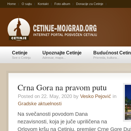
Home
O sajtu
Kontakt
Foto album
Donacije za Cetinje
Cetinje
Upoznajte Cetinje
Budućnost Cetin
Sve o Cetinju
Adresar, mapa...
Privreda, kultura...
Crna Gora na pravom putu
Posted on 22. May, 2020 by
Vesko Pejović
in
Gradske aktuelnosti
Na svečanosti povodom Dana
nezavisnosti, koja je juče upriličena na
Orlovom kršu na Cetinju, premijer Crne Gore Du