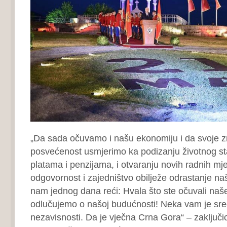
„Da sada očuvamo i našu ekonomiju i da svoje zn
posvećenost usmjerimo ka podizanju životnog s
platama i penzijama, i otvaranju novih radnih mje
odgovornost i zajedništvo obilježe odrastanje naš
nam jednog dana reći: Hvala što ste očuvali naš
odlučujemo o našoj budućnosti! Neka vam je sr
nezavisnosti. Da je vječna Crna Gora“ – zaključi