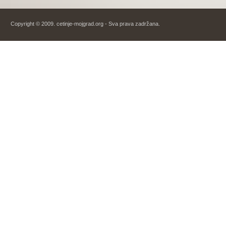
Copyright © 2009. cetinje-mojgrad.org - Sva prava zadržana.