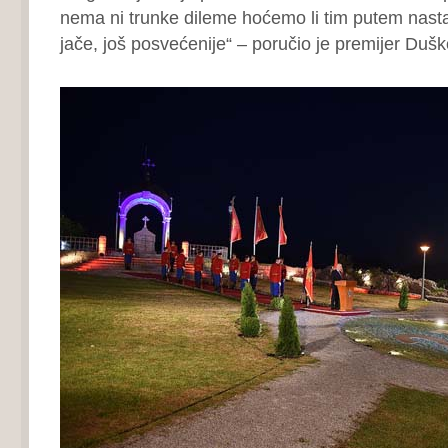
nema ni trunke dileme hoćemo li tim putem nasta
jače, još posvećenije“ – poručio je premijer Duš