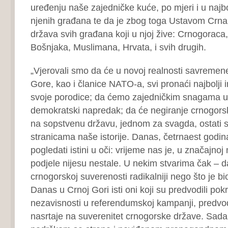
uređenju naše zajedničke kuće, po mjeri i u najb
njenih građana te da je zbog toga Ustavom Crna
država svih građana koji u njoj žive: Crnogoraca
Bošnjaka, Muslimana, Hrvata, i svih drugih.
„Vjerovali smo da će u novoj realnosti savreme
Gore, kao i članice NATO-a, svi pronaći najbolji i
svoje porodice; da ćemo zajedničkim snagama ub
demokratski napredak; da će negiranje crnogorsk
na sopstvenu državu, jednom za svagda, ostati
stranicama naše istorije. Danas, četrnaest godi
pogledati istini u oči: vrijeme nas je, u značajno
podjele nijesu nestale. U nekim stvarima čak – d
crnogorskoj suverenosti radikalniji nego što je bio
Danas u Crnoj Gori isti oni koji su predvodili pokr
nezavisnosti u referendumskoj kampanji, predvo
nasrtaje na suverenitet crnogorske države. Sada 