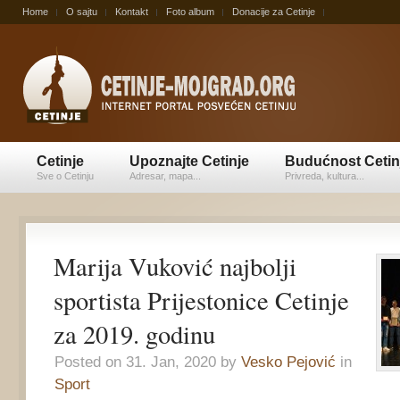
Home
O sajtu
Kontakt
Foto album
Donacije za Cetinje
Cetinje
Upoznajte Cetinje
Budućnost Cetin
Sve o Cetinju
Adresar, mapa...
Privreda, kultura...
Marija Vuković najbolji
sportista Prijestonice Cetinje
za 2019. godinu
Posted on 31. Jan, 2020 by
Vesko Pejović
in
Sport