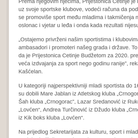
Prema njegovim riječima, Prijestonica Cetinje je i
uz svoje sportske klubove, vodeći računa da podr
se promoviše sport među mladima i takmičenja ml
oslonac i vjetar u leđa i onda kada rezultati nijesu 
„Ostajemo privrženi našim sportistima i klubovima,
ambasadori i promoteri našeg grada i države. To 
da je Prijestonica Cetinje Budžetom za 2020. pre
veća izdvajanja za sport nego godinu ranije”, re
Kašćelan.
U kategoriji najperspektivniji mladi sportista do 
su dobili Mare Jablan iz Atletskog kluba „Crnogo
Šah kluba „Crnogorac”, Lazar Sredanović iz Ru
„Lovćen“, Andrea Turčinović iz Džudo kluba „Crno
iz Kik boks kluba „Lovćen“.
Na prijedlog Sekretarijata za kulturu, sport i mla