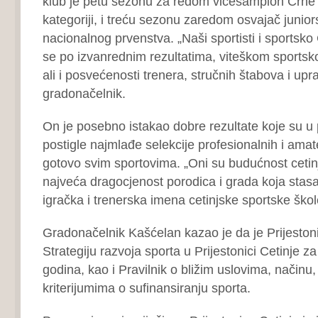
klub je petu sezonu za redom vicešampion Crne 
kategoriji, i treću sezonu zaredom osvajač junio
nacionalnog prvenstva. „Naši sportisti i sportsko
se po izvanrednim rezultatima, viteškom sportsk
ali i posvećenosti trenera, stručnih štabova i upr
gradonačelnik.
On je posebno istakao dobre rezultate koje su u p
postigle najmlađe selekcije profesionalnih i amat
gotovo svim sportovima. „Oni su budućnost cetin
najveća dragocjenost porodica i grada koja stasa
igračka i trenerska imena cetinjske sportske škol
Gradonačelnik Kašćelan kazao je da je Prijestoni
Strategiju razvoja sporta u Prijestonici Cetinje 
godina, kao i Pravilnik o bližim uslovima, načinu,
kriterijumima o sufinansiranju sporta.