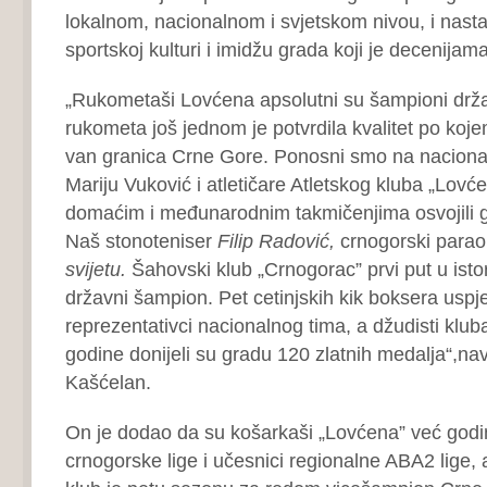
lokalnom, nacionalnom i svjetskom nivou, i nasta
sportskoj kulturi i imidžu grada koji je decenijam
„Rukometaši Lovćena apsolutni su šampioni držav
rukometa još jednom je potvrdila kvalitet po koje
van granica Crne Gore. Ponosni smo na naciona
Mariju Vuković i atletičare Atletskog kluba „Lovće
domaćim i međunarodnim takmičenjima osvojili 
Naš stonoteniser
Filip Radović,
crnogorski parao
svijetu.
Šahovski klub „Crnogorac” prvi put u istor
državni šampion. Pet cetinjskih kik boksera uspj
reprezentativci nacionalnog tima, a džudisti klub
godine donijeli su gradu 120 zlatnih medalja“,na
Kašćelan.
On je dodao da su košarkaši „Lovćena” već godi
crnogorske lige i učesnici regionalne ABA2 lige, 