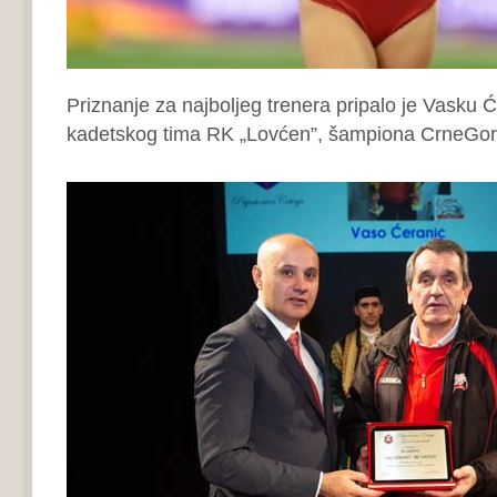
Priznanje za najboljeg trenera pripalo je Vasku 
kadetskog tima RK „Lovćen”, šampiona CrneGor