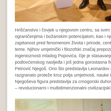
Hrišćanstvo i čovjek u njegovom centru, sa svim
ograničenjima i božanskim potencijalom, kao i n
zapitanost pred fenomenom života i prirode, cen
teme. Njihov umjetnički i filozofski značaj prepoz
ingenioznosti mladog Popovića, čije je stasavanje
podlovćenskog nasljeđa i još jedna gorostasna fi
Petrović Njegoš. Ono što predstavlja Leonardov g
razgranato proteže kroz polja umjetnosti, nauke i 
Njegoševa figura predstavlja za crnogorski duhovn
– revolucionarni i multidimenzionalni civilizacijsk