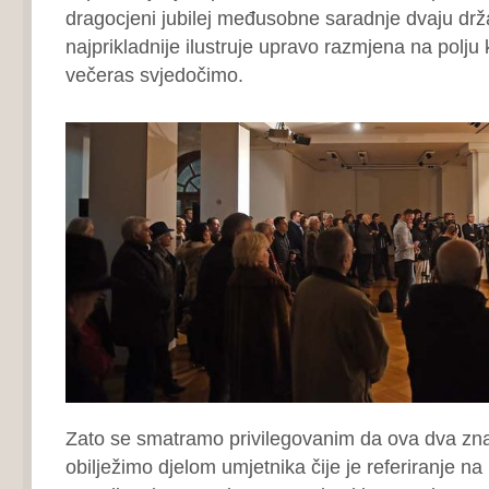
dragocjeni jubilej međusobne saradnje dvaju drž
najprikladnije ilustruje upravo razmjena na polju k
večeras svjedočimo.
Zato se smatramo privilegovanim da ova dva zna
obilježimo djelom umjetnika čije je referiranje n