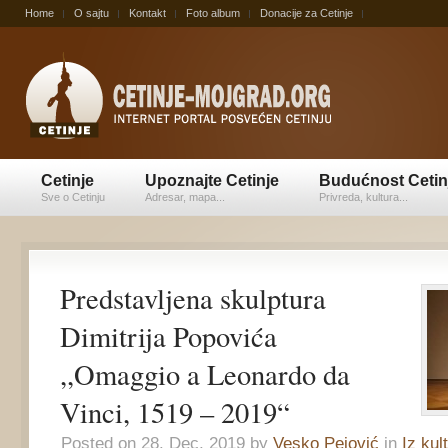
Home
O sajtu
Kontakt
Foto album
Donacije za Cetinje
Cetinje
Upoznajte Cetinje
Budućnost Cetin
Sve o Cetinju
Adresar, mapa...
Privreda, kultura...
Predstavljena skulptura
Dimitrija Popovića
,,Omaggio a Leonardo da
Vinci, 1519 – 2019“
Posted on 28. Dec, 2019 by
Vesko Pejović
in
Iz kul