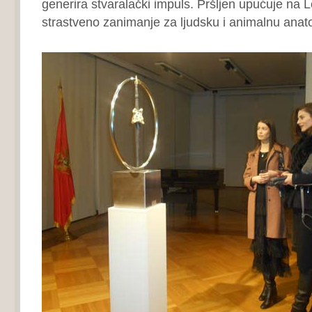
generira stvaralački impuls. Pršljen upućuje na
strastveno zanimanje za ljudsku i animalnu anat