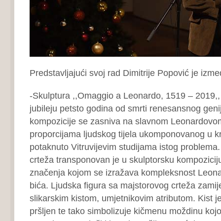
Predstavljajući svoj rad Dimitrije Popović je izm
-Skulptura ,,Omaggio a Leonardo, 1519 – 2019,,
jubileju petsto godina od smrti renesansnog geni
kompozicije se zasniva na slavnom Leonardovom
proporcijama ljudskog tijela ukomponovanog u kr
potaknuto Vitruvijevim studijama istog problema.
crteža transponovan je u skulptorsku kompozicij
značenja kojom se izražava kompleksnost Leona
bića. Ljudska figura sa majstorovog crteža zamije
slikarskim kistom, umjetnikovim atributom. Kist 
pršljen te tako simbolizuje kičmenu moždinu k