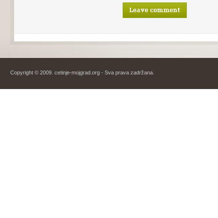
Copyright © 2009. cetinje-mojgrad.org - Sva prava zadržana.