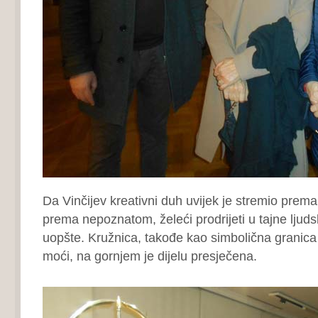
Da Vinčijev kreativni duh uvijek je stremio prem
prema nepoznatom, želeći prodrijeti u tajne ljuds
uopšte. Kružnica, takođe kao simbolična granica
moći, na gornjem je dijelu presječena.