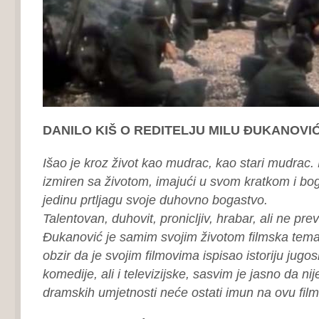
DANILO KIŠ O REDITELJU MILU ĐUKANOVI
Išao je kroz život kao mudrac, kao stari mudrac.
izmiren sa životom, imajući u svom kratkom i bo
jedinu prtljagu svoje duhovno bogastvo.
Talentovan, duhovit, pronicljiv, hrabar, ali ne pre
Đukanović je samim svojim životom filmska tema
obzir da je svojim filmovima ispisao istoriju jugo
komedije, ali i televizijske, sasvim je jasno da ni
dramskih umjetnosti neće ostati imun na ovu film