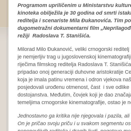
Programom upriličenim u Ministarstvu kultur
kinoteka obilježila je 30 godina od smrti ist
reditelja i scenariste Mila Đukanovića. Tim 
dugometražni dokumentarni film „Neprilagođe
režiji Radoslava T. Stanišića.
Milorad Milo Đukanović, veliki crnogorski reditelj 
je nemjerljiv trag u jugoslovenskoj kinematografi
riječima filmskog reditelja Radoslava T. Stanišić
pripadao onoj generaciji duhovne aristokratije Ce
koja je imala patinu vremena i odron vjekova naš
posjedovali urođenu otmenost, čast i sve odlike 
dostojanstva. Međutim, čovjek koji je dao znača
temeljima crnogorske kinematografije, ostao je 
Jednostavno ga kritika nije njegovala i pazila, ali
On je pričao svoju priču i u svakom segmentu os
neponovljivih reditelja i dragih ljudi, pogotovo m