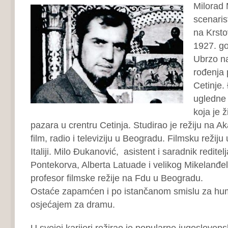
Milorad 
scenarist
na Krsto
1927. g
Ubrzo n
rođenja 
Cetinje.
ugledne 
koja je ž
pazara u crentru Cetinja. Studirao je režiju na Ak
film, radio i televiziju u Beogradu. Filmsku režiju
Italiji. Milo Đukanović, asistent i saradnik reditel
Pontekorva, Alberta Latuade i velikog Mikelanđela
profesor filmske režije na Fdu u Beogradu.
Ostaće zapamćen i po istančanom smislu za hum
osjećajem za dramu.
U svojoj karijeri režirao je popularne jugosloven