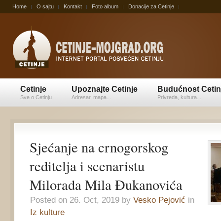
Home
O sajtu
Kontakt
Foto album
Donacije za Cetinje
Cetinje
Upoznajte Cetinje
Budućnost Cetin
Sve o Cetinju
Adresar, mapa...
Privreda, kultura...
Sjećanje na crnogorskog
reditelja i scenaristu
Milorada Mila Đukanovića
Posted on 26. Oct, 2019 by
Vesko Pejović
in
Iz kulture