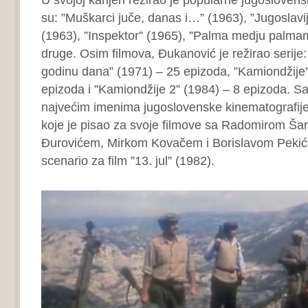
su: ”Muškarci juče, danas i…” (1963), ”Jugoslav
(1963), ”Inspektor” (1965), ”Palma medju palma
druge. Osim filmova, Đukanović je režirao serije:
godinu dana” (1971) – 25 epizoda, ”Kamiondžije”
epizoda i ”Kamiondžije 2” (1984) – 8 epizoda. Sa
najvećim imenima jugoslovenske kinematografije
koje je pisao za svoje filmove sa Radomirom Š
Đurovićem, Mirkom Kovačem i Borislavom Pekić
scenario za film ”13. jul” (1982).