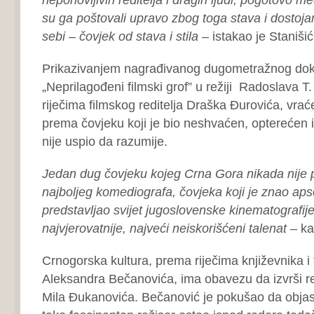
su ga poštovali upravo zbog toga stava i dostojan
sebi – čovjek od stava i stila
– istakao je Stanišić
Prikazivanjem nagrađivanog dugometražnog dok
„Neprilagođeni filmski grof” u režiji Radoslava T
riječima filmskog reditelja Draška Đurovića, vrać
prema čovjeku koji je bio neshvaćen, opterećen 
nije uspio da razumije.
Jedan dug čovjeku kojeg Crna Gora nikada nije 
najboljeg komediografa, čovjeka koji je znao apso
predstavljao svijet jugoslovenske kinematografije 
najvjerovatnije, najveći neiskorišćeni talenat
– ka
Crnogorska kultura, prema riječima književnika i 
Aleksandra Bečanovića, ima obavezu da izvrši re
Mila Đukanovića. Bečanović je pokušao da objasn