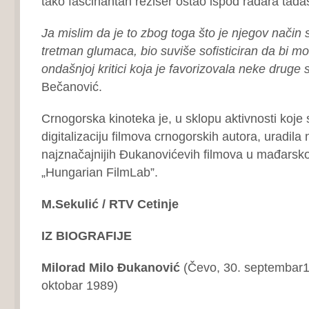
tako fascinantan režiser ostao ispod radara tadašn
Ja mislim da je to zbog toga što je njegov način
tretman glumaca, bio suviše sofisticiran da bi mo
ondašnjoj kritici koja je favorizovala neke druge s
Bečanović.
Crnogorska kinoteka je, u sklopu aktivnosti koje
digitalizaciju filmova crnogorskih autora, uradila
najznačajnijih Đukanovićevih filmova u mađarskoj 
„Hungarian FilmLab”.
M.Sekulić / RTV Cetinje
IZ BIOGRAFIJE
Milorad Milo Đukanović
(Čevo, 30. septembar
oktobar 1989)