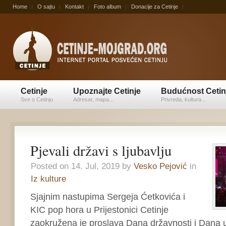
Home
O sajtu
Kontakt
Foto album
Donacije za Cetinje
Cetinje
Upoznajte Cetinje
Budućnost Cetin
Sve o Cetinju
Adresar, mapa...
Privreda, kultura...
Pjevali državi s ljubavlju
Posted on 14. Jul, 2019 by
Vesko Pejović
in
Iz kulture
Sjajnim nastupima Sergeja Ćetkovića i
KIC pop hora u Prijestonici Cetinje
zaokružena je proslava Dana državnosti i Dana