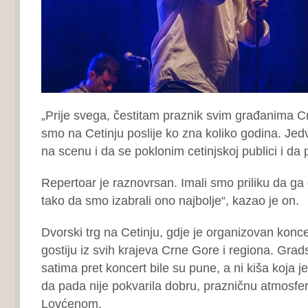
„Prije svega, čestitam praznik svim građanima 
smo na Cetinju poslije ko zna koliko godina. J
na scenu i da se poklonim cetinjskoj publici i da
Repertoar je raznovrsan. Imali smo priliku da ga
tako da smo izabrali ono najbolje“, kazao je on.
Dvorski trg na Cetinju, gdje je organizovan konce
gostiju iz svih krajeva Crne Gore i regiona. Gradsk
satima pret koncert bile su pune, a ni kiša koja j
da pada nije pokvarila dobru, prazničnu atmosfe
Lovćenom.