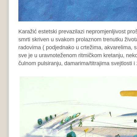
Karažić estetski prevazilazi nepromjenljivost prošl
smrti skriven u svakom prolaznom trenutku život
radovima ( podjednako u crtežima, akvarelima, sli
sve je u uravnoteženom ritmičkom kretanju, ne
čulnom pulsiranju, damarima/titrajima svejtlosti i