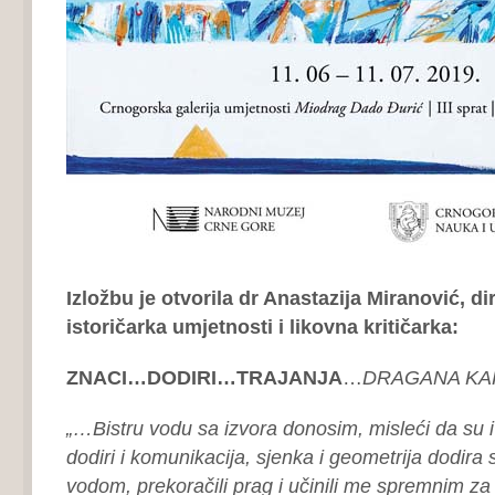
Izložbu je otvorila dr Anastazija Miranović, d
istoričarka umjetnosti i likovna kritičarka:
ZNACI…DODIRI…TRAJANJA
…
DRAGANA KA
„…Bistru vodu sa izvora donosim, misleći da su i 
dodiri i komunikacija, sjenka i geometrija dodira
vodom, prekoračili prag i učinili me spremnim za