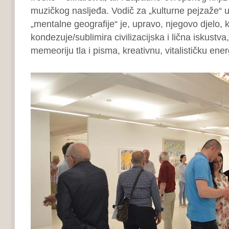
muzičkog nasljeđa. Vodič za „kulturne pejzaže“ 
„mentalne geografije“ je, upravo, njegovo djelo, 
kondezuje/sublimira civilizacijska i lična iskustva
memeoriju tla i pisma, kreativnu, vitalističku ener