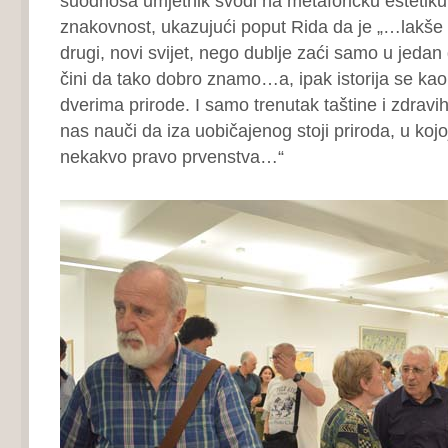
suodnosa umjetnik svodi na metaforičku estetiku,
znakovnost, ukazujući poput Rida da je „…lakše 
drugi, novi svijet, nego dublje zaći samo u jedan
čini da tako dobro znamo…a, ipak istorija se ka
dverima prirode. I samo trenutak taštine i zdravi
nas nauči da iza uobičajenog stoji priroda, u ko
nekakvo pravo prvenstva…“