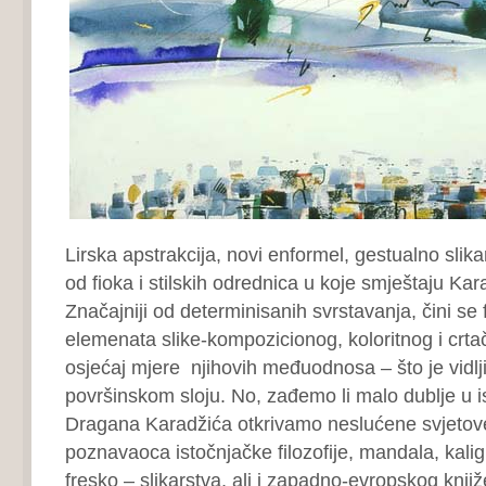
Lirska apstrakcija, novi enformel, gestualno sli
od fioka i stilskih odrednica u koje smještaju Ka
Značajniji od determinisanih svrstavanja, čini se 
elemenata slike-kompozicionog, koloritnog i crt
osjećaj mjere njihovih međuodnosa – što je vidlj
površinskom sloju. No, zađemo li malo dublje u is
Dragana Karadžića otkrivamo neslućene svjetov
poznavaoca istočnjačke filozofije, mandala, kaligr
fresko – slikarstva, ali i zapadno-evropskog knjiž