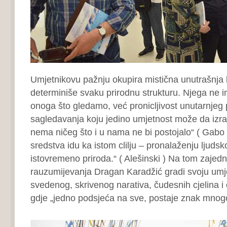
Umjetnikovu pažnju okupira mistična unutrašnja 
determiniše svaku prirodnu strukturu. Njega ne in
onoga što gledamo, već pronicljivost unutarnjeg 
sagledavanja koju jedino umjetnost može da izraz
nema ničeg što i u nama ne bi postojalo“ ( Gabo )
sredstva idu ka istom clilju – pronalaženju ljudsk
istovremeno priroda.“ ( Alešinski ) Na tom zajedn
rauzumijevanja Dragan Karadžić gradi svoju umj
svedenog, skrivenog narativa, čudesnih cjelina i
gdje „jedno podsjeća na sve, postaje znak mnog