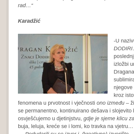
rad…“
Karadžić
-U naziv
DODIRI
poslednj
izložbi 
Dragana
sublimir
njegove 
kroz ist
fenomena u prvotnost i vječnosti
ono između
– ži
se permanentno, kontinuirano dešava i slojevito b
osvješćujemo u djetinjstvu,
gdje je sjeme klicu 
buja, leluja, kreće se i lomi, ko travka na vjetru
„…
Podudarili su se izvor i (
kreativno
) izvorište…