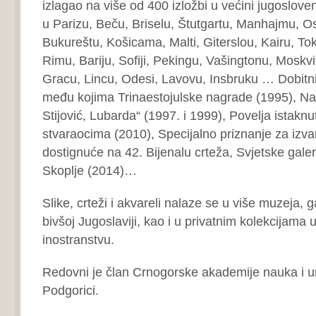
izlagao na više od 400 izložbi u većini jugoslove
u Parizu, Beču, Briselu, Štutgartu, Manhajmu, Osl
Bukureštu, Košicama, Malti, Giterslou, Kairu, To
Rimu, Bariju, Sofiji, Pekingu, Vašingtonu, Moskvi
Gracu, Lincu, Odesi, Lavovu, Insbruku … Dobitni
među kojima Trinaestojulske nagrade (1995), Na
Stijović, Lubarda“ (1997. i 1999), Povelja istaknu
stvaraocima (2010), Specijalno priznanje za izv
dostignuće na 42. Bijenalu crteža, Svjetske galer
Skoplje (2014)…
Slike, crteži i akvareli nalaze se u više muzeja, gal
bivšoj Jugoslaviji, kao i u privatnim kolekcijama u
inostranstvu.
Redovni je član Crnogorske akademije nauka i um
Podgorici.