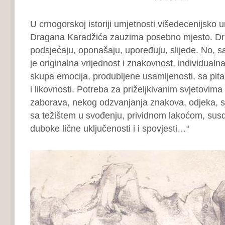
U crnogorskoj istoriji umjetnosti višedecenijsko u
Dragana Karadžića zauzima posebno mjesto. Dru
podsjećaju, oponašaju, upoređuju, slijede. No, s
je originalna vrijednost i znakovnost, individualn
skupa emocija, produbljene usamljenosti, sa pita
i likovnosti. Potreba za priželjkivanim svjetovima 
zaborava, nekog odzvanjanja znakova, odjeka, s
sa težištem u svođenju, prividnom lakoćom, susd
duboke lične uključenosti i i spovjesti…“