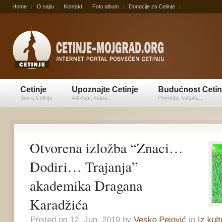
Home
O sajtu
Kontakt
Foto album
Donacije za Cetinje
Cetinje
Upoznajte Cetinje
Budućnost Cetin
Sve o Cetinju
Adresar, mapa...
Privreda, kultura...
Otvorena izložba “Znaci…
Dodiri… Trajanja”
akademika Dragana
Karadžića
Posted on 12. Jun, 2019 by
Vesko Pejović
in
Iz kult