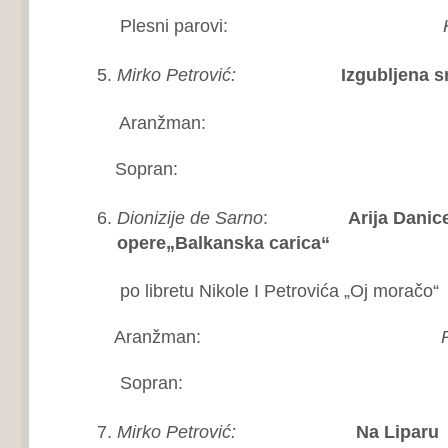
Plesni parovi:
K
Mirko Petrović:
Izgubljena sr
Aranžman
Sopran:
Boja
Dionizije de Sarno
:
Arija Danice
opere„Balkanska carica“
po libretu Nikole I Petrovića „Oj moračo“
Aranžman:
R
Sopran:
Tija
Mirko Petrović:
Na Liparu