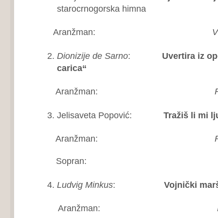
starocrnogorska himna
Aranžman:
V
Dionizije de Sarno
:
Uvertira iz o
carica“
Aranžman:
R
Jelisaveta Popović:
Tražiš li mi l
Aranžman:
R
Sopran:
Bo
Ludvig Minkus
:
Vojnički marš
Aranžman:
Rad