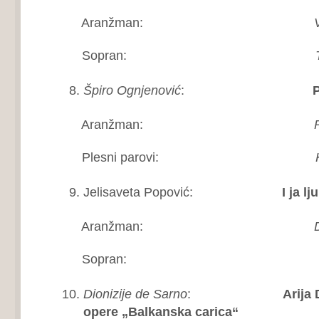
Aranžman:
Vil
Sopran:
Tij
Špiro Ognjenović
:
Polka
Aranžman:
Rad
Plesni parovi:
KUD 
Jelisaveta Popović:
I ja lju
Aranžman:
Duš
Sopran:
Boja
Dionizije de Sarno
:
Arija 
opere „Balkanska carica“