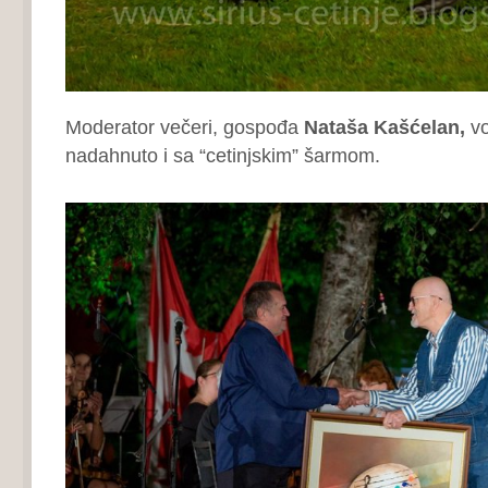
Moderator večeri, gospođa
Nataša Kašćelan,
vo
nadahnuto i sa “cetinjskim” šarmom.