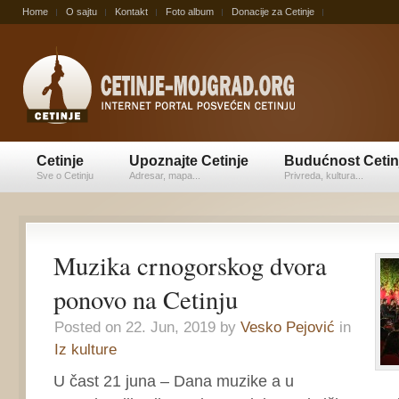
Home
O sajtu
Kontakt
Foto album
Donacije za Cetinje
Cetinje
Upoznajte Cetinje
Budućnost Cetin
Sve o Cetinju
Adresar, mapa...
Privreda, kultura...
Muzika crnogorskog dvora
ponovo na Cetinju
Posted on 22. Jun, 2019 by
Vesko Pejović
in
Iz kulture
U čast 21 juna – Dana muzike a u