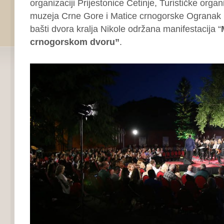
organizaciji Prijestonice Cetinje, Turističke orga
muzeja Crne Gore i Matice crnogorske Ogranak Ce
bašti dvora kralja Nikole održana manifestacija “
crnogorskom dvoru”
.