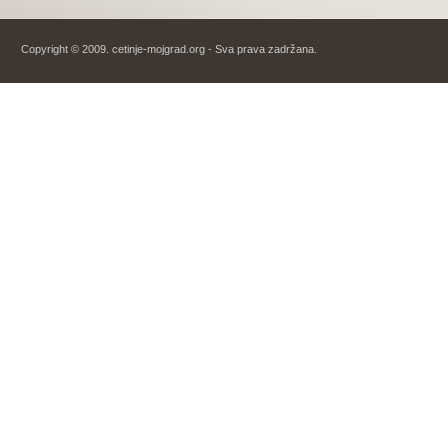
Copyright © 2009. cetinje-mojgrad.org - Sva prava zadržana.