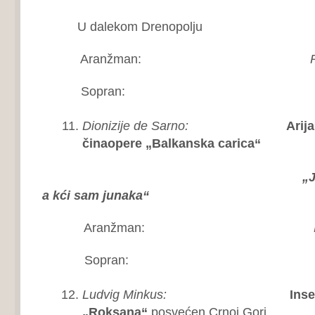
U dalekom Drenopolju
Aranžman:
R
Sopran:
Bo
Dionizije de Sarno:
Arija
činaopere „Balkanska carica“
„Ja
a kći sam junaka“
Aranžman:
Sopran:
Ti
Ludvig Minkus:
Inser
„Roksana“
posvećen Crnoj Gori