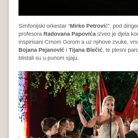
Simfonijski orkestar “
Mirko Petrovi
ć”, pod dirig
profesora
Radovana Papovića
izveo je djela kom
inspirisani Crnom Gorom a uz njihove zvuke, vrsn
Bojana Pejanović
i
Tijana Blečić
, te plesni par
blistali su u punom sjaju.