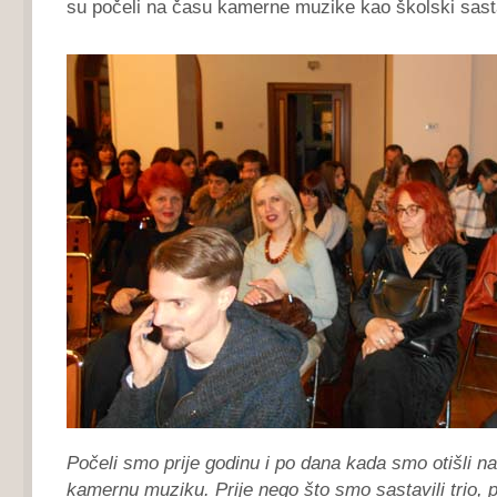
su počeli na času kamerne muzike kao školski sast
Počeli smo prije godinu i po dana kada smo otišli na
kamernu muziku. Prije nego što smo sastavili trio, 