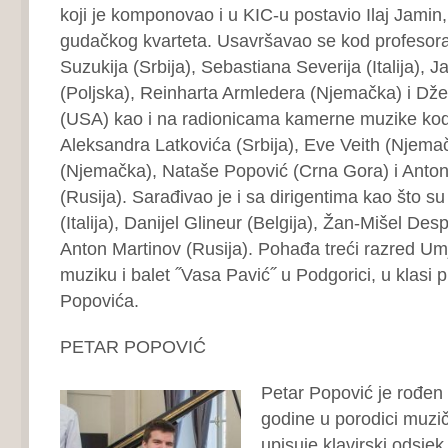
koji je komponovao i u KIC-u postavio Ilaj Jamin, 
gudačkog kvarteta. Usavršavao se kod profesor
Suzukija (Srbija), Sebastiana Severija (Italija),
(Poljska), Reinharta Armledera (Njemačka) i Džef
(USA) kao i na radionicama kamerne muzike kod
Aleksandra Latkovića (Srbija), Eve Veith (Njemač
(Njemačka), Nataše Popović (Crna Gora) i Anto
(Rusija). Sarađivao je i sa dirigentima kao što su
(Italija), Danijel Glineur (Belgija), Žan-Mišel De
Anton Martinov (Rusija). Pohađa treći razred Um
muziku i balet ˝Vasa Pavić˝ u Podgorici, u klasi
Popovića.
PETAR POPOVIĆ
Petar Popović je rođen
godine u porodici muzi
upisuje klavirski odsje