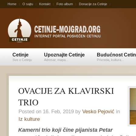
Home
O sajtu
Kontakt
Foto album
Donacije za Cetinje
Cetinje
Upoznajte Cetinje
Budućnost Cetin
Sve o Cetinju
Adresar, mapa...
Privreda, kultura...
OVACIJE ZA KLAVIRSKI
TRIO
Posted on 16. Feb, 2019 by
Vesko Pejović
in
Iz kulture
Kamerni trio koji čine pijanista Petar