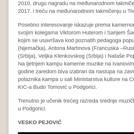
2010, drugu nagradu na međunarodnom takmič
2017. i treću na međunarodnom takmičenju u Tiv
Posebno interesovanje iskazuje prema kamernom
svojim kolegama Viktorom Huterom i Sarijem Šaći
kojim se usavršava kod poznatih pedagoga popu
(Njemačka), Antona Martinova (Francuska –Rusij
(Srbija), Veljka Klenkovskog (Srbija) i Nataše P
Na ljetnjem kampu kamerne muzike na Ivanovim k
godine zaredom biva izabran da nastupa na zav
polaznika kampa u sali Ministarstva kulture na Ceti
KIC-a Budo Tomović u Podgorici.
Trenutno je učenik trećeg razreda srednje muzič
u Podgorici.
VESKO PEJOVIĆ