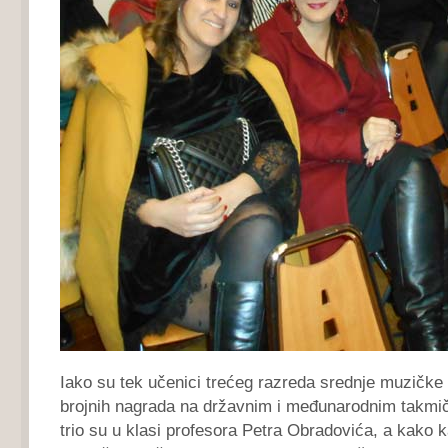
Iako su tek učenici trećeg razreda srednje muzičke 
brojnih nagrada na državnim i međunarodnim takmič
trio su u klasi profesora Petra Obradovića, a kako 