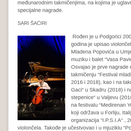
međunarodnim takmičenjima, na kojima je uglavn
specijalne nagrade.
SARI ŠAĆIRI
Rođen je u Podgorici 20
godina je upisao violončel
Mladena Popovića u Umjet
muziku i balet “Vasa Pavić
Osvajao je prve nagrade
takmičenju “Festival mlad
2016 i 2018), kao i na ta
Gaci“ u Skadru (2018) i na
stepenice“ u Valjevu (201
na festivalu “Medirenan Y
koji održava u Forliju, Ital
organizacija “I.P.S.I.A“ ,
violončela. Takođe je učestvovao i u mjuziklu “P