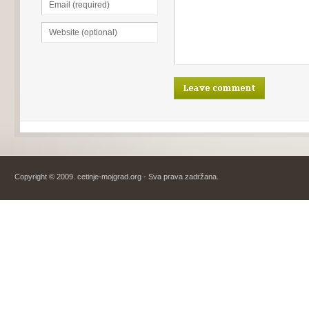
Copyright © 2009. cetinje-mojgrad.org - Sva prava zadržana.