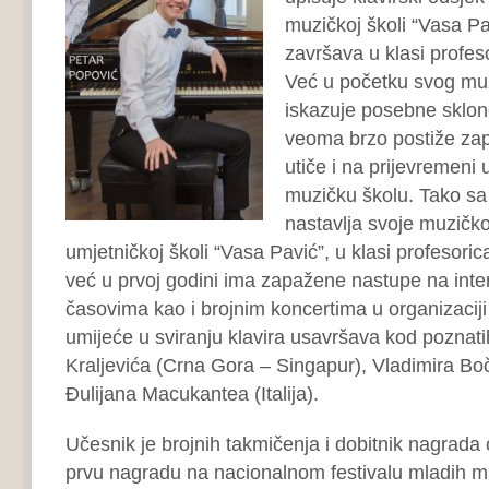
muzičkoj školi “Vasa Pa
završava u klasi profes
Već u početku svog mu
iskazuje posebne sklono
veoma brzo postiže zap
utiče i na prijevremeni 
muzičku školu. Tako sa
nastavlja svoje muzičk
umjetničkoj školi “Vasa Pavić”, u klasi profesoric
već u prvoj godini ima zapažene nastupe na inte
časovima kao i brojnim koncertima u organizacij
umijeće u sviranju klavira usavršava kod poznat
Kraljevića (Crna Gora – Singapur), Vladimira Boč
Đulijana Macukantea (Italija).
Učesnik je brojnih takmičenja i dobitnik nagrada
prvu nagradu na nacionalnom festivalu mladih 