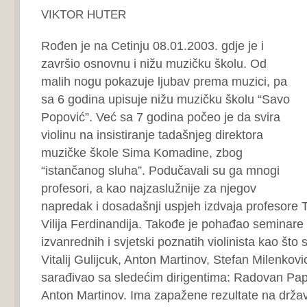
VIKTOR HUTER
Rođen je na Cetinju 08.01.2003. gdje je i
završio osnovnu i nižu muzičku školu. Od
malih nogu pokazuje ljubav prema muzici, pa
sa 6 godina upisuje nižu muzičku školu “Savo
Popović”. Već sa 7 godina počeo je da svira
violinu na insistiranje tadašnjeg direktora
muzičke škole Sima Komadine, zbog
“istančanog sluha”. Podučavali su ga mnogi
profesori, a kao najzaslužnije za njegov
napredak i dosadašnji uspjeh izdvaja profesore 
Vilija Ferdinandija. Takođe je pohađao seminare
izvanrednih i svjetski poznatih violinista kao što 
Vitalij Gulijcuk, Anton Martinov, Stefan Milenko
sarađivao sa sledećim dirigentima: Radovan Papo
Anton Martinov. Ima zapažene rezultate na držav