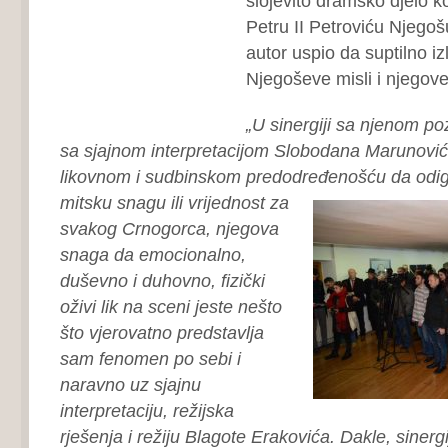
slojevito dramsko djelo k
Petru II Petroviću Njegošu
autor uspio da suptilno iz
Njegoševe misli i njegove 
„U sinergiji sa njenom p
sa sjajnom interpretacijom Slobodana Marunovi
likovnom i sudbinskom predodređenošću da odi
mitsku snagu ili vrijednost za
svakog Crnogorca, njegova
snaga da emocionalno,
duševno i duhovno, fizički
oživi lik na sceni jeste nešto
što vjerovatno predstavlja
sam fenomen po sebi i
naravno uz sjajnu
interpretaciju, režijska
rješenja i režiju Blagote Erakovića. Dakle, sinerg