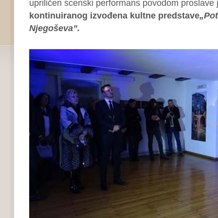
upriličen scenski performans povodom proslave j
kontinuiranog izvođena kultne predstave
„Pot
Njegoševa”.