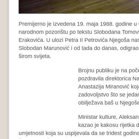
Premijerno je izvedena 19. maja 1988. godine 
narodnom pozorištu po tekstu Slobodana Tomovića
Erakovića. U ulozi Petra II Petrovića Njegoša na
Slobodan Marunović i od tada do danas, odigrao 
širom svijeta.
Brojnu publiku je na poč
pozdravila direktorica N
Anastazija Miranović koja
zadovoljstvo što se jeda
obilježava baš u Njegošev
Ministar kulture, Aleksa
kazao je kakosu rijetka 
umjetnosti koja su uspijevala da se tridest godin