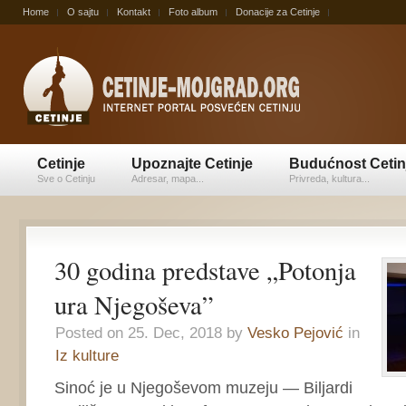
Home
O sajtu
Kontakt
Foto album
Donacije za Cetinje
Cetinje
Upoznajte Cetinje
Budućnost Cetin
Sve o Cetinju
Adresar, mapa...
Privreda, kultura...
30 godina predstave „Potonja
ura Njegoševa”
Posted on 25. Dec, 2018 by
Vesko Pejović
in
Iz kulture
Sinoć je u Njegoševom muzeju — Biljardi