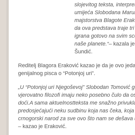
slojevitog teksta, interpr
umijeća Slobodana Marun
majstorstva Blagote Erako
da ova predstava traje tr
igrana gotovo na svim s
naše planete.“
– kazala j
Šundić.
Reditelj Blagora Eraković kazao je da je ovo jed
genijalnog pisca o “Potonjoj uri”.
„U “Potonjoj uri Njegoševoj” Slobodan Tomović go
vjerovatno filozofi imaju neko posebno čulo da os
doći.A sama aktuelnostteksta me snažno privukla
predosjećajući neku sudbinu koja nas čeka, koja
crnogorski narod za sve ovo što nam se dešava 
– kazao je Eraković.