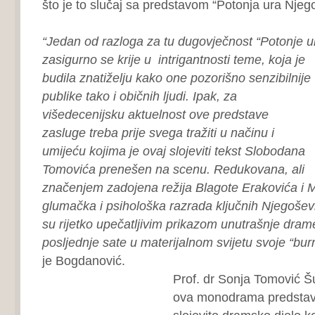
što je to slučaj sa predstavom “Potonja ura Njeg
“Jedan od razloga za tu dugovječnost “Potonje 
zasigurno se krije u intrigantnosti teme, koja je
budila znatiželju kako one pozorišno senzibilnije
publike tako i običnih ljudi. Ipak, za
višedecenijsku aktuelnost ove predstave
zasluge treba prije svega tražiti u načinu i
umijeću kojima je ovaj slojeviti tekst Slobodana
Tomovića prenešen na scenu. Redukovana, ali
značenjem zadojena režija Blagote Erakovića i 
glumačka i psihološka razrada ključnih Njegoševih
su rijetko upečatljivim prikazom unutrašnje drame 
posljednje sate u materijalnom svijetu svoje “bur
je Bogdanović.
Prof. dr Sonja Tomović Šu
ova monodrama predstavlj