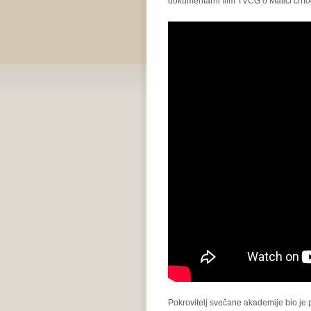
dokumentarni film TVCG o Matici crno
Pokrovitelj svečane akademije bio je