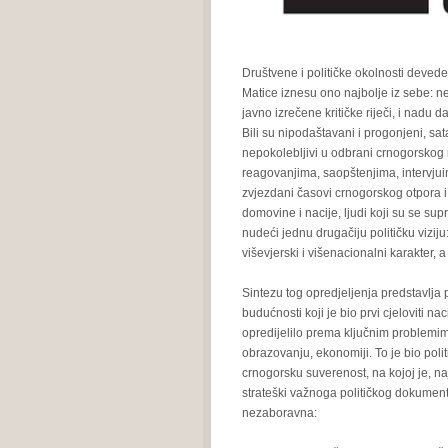
Društvene i političke okolnosti devede
Matice iznesu ono najbolje iz sebe: n
javno izrečene kritičke riječi, i nadu 
Bili su nipodaštavani i progonjeni, sat
nepokolebljivi u odbrani crnogorskog n
reagovanjima, saopštenjima, intervjuim
zvjezdani časovi crnogorskog otpora
domovine i nacije, ljudi koji su se sup
nudeći jednu drugačiju političku viziju
viševjerski i višenacionalni karakter,
Sintezu tog opredjeljenja predstavlj
budućnosti koji je bio prvi cjeloviti
opredijelilo prema ključnim problemima
obrazovanju, ekonomiji. To je bio pol
crnogorsku suverenost, na kojoj je, n
strateški važnoga političkog dokument
nezaboravna: