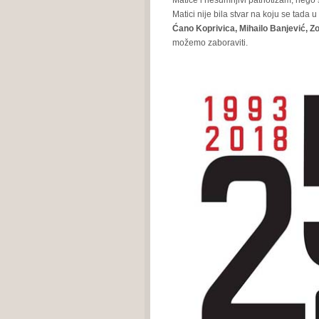
Matice i nesumnjivi patriotizam, nego 
Matici nije bila stvar na koju se tada
Ćano Koprivica, Mihailo Banjević, Z
možemo zaboraviti.