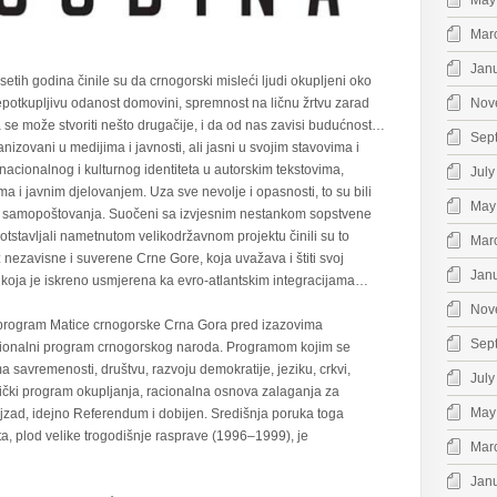
May
Mar
Jan
setih godina činile su da crnogorski misleći ljudi okupljeni oko
epotkupljivu odanost domovini, spremnost na ličnu žrtvu zarad
Nov
da se može stvoriti nešto drugačije, i da od nas zavisi budućnost…
Sep
anizovani u medijima i javnosti, ali jasni u svojim stavovima i
acionalnog i kulturnog identiteta u autorskim tekstovima,
July
a i javnim djelovanjem. Uza sve nevolje i opasnosti, to su bili
May
 i samopoštovanja. Suočeni sa izvjesnim nestankom sopstvene
rotstavljali nametnutom velikodržavnom projektu činili su to
Mar
: nezavisne i suverene Crne Gore, koja uvažava i štiti svoj
Jan
 a koja je iskreno usmjerena ka evro-atlantskim integracijama…
Nov
a program Matice crnogorske Crna Gora pred izazovima
Sep
 nacionalni program crnogorskog naroda. Programom kojim se
 savremenosti, društvu, razvoju demokratije, jeziku, crkvi,
July
itički program okupljanja, racionalna osnova zalaganja za
May
ajzad, idejno Referendum i dobijen. Središnja poruka toga
a, plod velike trogodišnje rasprave (1996–1999), je
Mar
Jan