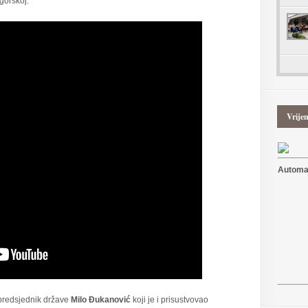
gorskoj.
Vrije
Automat
 predsjednik države
Milo Đukanović
koji je i prisustvovao