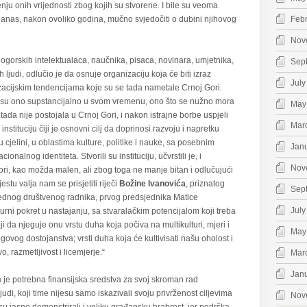
tenju onih vrijednosti zbog kojih su stvorene. I bile su veoma
 danas, nakon ovoliko godina, mučno svjedočiti o dubini njihovog
Feb
Nov
orskih intelektualaca, naučnika, pisaca, novinara, umjetnika,
Sep
 ljudi, odlučio je da osnuje organizaciju koja će biti izraz
July
lizacijskim tendencijama koje su se tada nametale Crnoj Gori.
 su ono supstancijalno u svom vremenu, ono što se nužno mora
May
o tada nije postojala u Crnoj Gori, i nakon istrajne borbe uspjeli
Mar
stituciju čiji je osnovni cilj da doprinosi razvoju i napretku
jelini, u oblastima kulture, politike i nauke, sa posebnim
Jan
lnog identiteta. Stvorili su instituciju, učvrstili je, i
Nov
ri, kao možda malen, ali zbog toga ne manje bitan i odlučujući
tu valja nam se prisjetiti riječi
Božine Ivanovića
, priznatog
Sep
glednog društvenog radnika, prvog predsjednika Matice
July
urni pokret u nastajanju, sa stvaralačkim potencijalom koji treba
i da njeguje onu vrstu duha koja počiva na multikulturi, mjeri i
May
egovog dostojanstva; vrsti duha koja će kultivisati našu oholost i
, razmetljivost i licemjerje.“
Mar
Jan
e potrebna finansijska sredstva za svoj skroman rad
di, koji time nijesu samo iskazivali svoju privrženost ciljevima
Nov