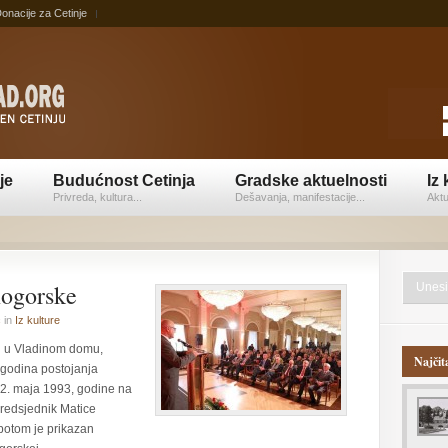
onacije za Cetinje
je
Budućnost Cetinja
Gradske aktuelnosti
Iz 
Privreda, kultura...
Dešavanja, manifestacije...
Aktu
nogorske
ć
in
Iz kulture
ni u Vladinom domu,
Najčit
godina postojanja
2. maja 1993, godine na
predsjednik Matice
potom je prikazan