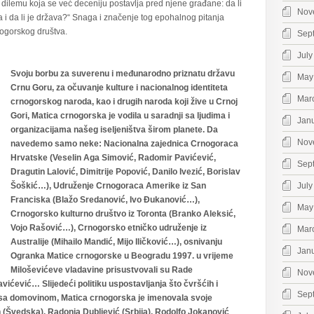
dilemu koja se već deceniju postavlja pred njene građane: da li
Nov
 i da li je država?“ Snaga i značenje tog epohalnog pitanja
nogorskog društva.
Sep
July
Svoju borbu za suverenu i međunarodno priznatu državu
May
Crnu Goru, za očuvanje kulture i nacionalnog identiteta
Mar
crnogorskog naroda, kao i drugih naroda koji žive u Crnoj
Gori, Matica crnogorska je vodila u saradnji sa ljudima i
Jan
organizacijama našeg iseljeništva širom planete. Da
Nov
navedemo samo neke:
Nacionalna zajednica Crnogoraca
Hrvatske (Veselin Aga Simović, Radomir Pavićević,
Sep
Dragutin Lalović, Dimitrije Popović, Danilo Ivezić, Borislav
Šoškić…), Udruženje Crnogoraca Amerike iz San
July
Franciska (Blažo Sredanović, Ivo Đukanović…),
May
Crnogorsko kulturno društvo iz Toronta (Branko Aleksić,
Vojo Rašović…), Crnogorsko etničko udruženje iz
Mar
Australije (Mihailo Mandić, Mijo Iličković…), osnivanju
Jan
Ogranka Matice crnogorske u Beogradu 1997. u vrijeme
Miloševićeve vladavine prisustvovali su Rade
Nov
vićević… Slijedeći politiku uspostavljanja što čvršćih i
Sep
a sa domovinom, Matica crnogorska je imenovala svoje
n (Švedska), Radonja Dubljević (Srbija), Rodolfo Jokanović