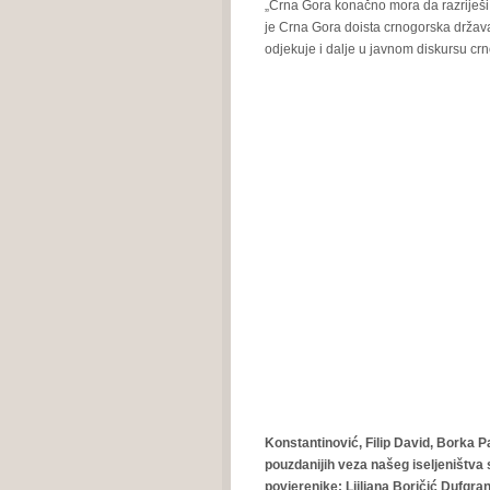
„Crna Gora konačno mora da razriješi 
je Crna Gora doista crnogorska država
odjekuje i dalje u javnom diskursu cr
Konstantinović, Filip David, Borka Pa
pouzdanijih veza našeg iseljeništv
povjerenike: Ljiljana Boričić Dufgra