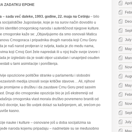
Apri
: NA ZADATKU EPOHE
Feb
– sada već daleke, 1993. godine, 22. maja na Cetinju
– bilo
Dec
a socijalističke Jugoslavije, koje je na surov način dovodilo u
ni identitet crnogorskog naroda i autentičnost njegove kulture.
Sep
e crnogorske kaže se: „Objavljujemo da smo osnovali Maticu
July
tanovu Crnogoraca i pripadnika drugih naroda koji Crnu Goru
a je naš narod protjeran iz svijeta, kada je zlo među nama,
May
ima koji Crnoj Gori žele napredak ili u njoj traže svoje izvore i
da je izgledalo da je svaki otpor uzaludan i unaprijed osuđen
Mar
stati u tami asimilacije i poništenja.
Nov
 dvije opozicione političke stranke u parlamentu i slobodni
Aug
nezavisnih medija iznosili svoje kritičke stavove… Ali, njihovi
May
nije promijene u društvu i da zaustave Crnu Goru pred sasvim
. Drugi dio crnogorske opozicije bio je još ekstremniji od
Feb
e tadašnja crnogorska vlast morala društvo povremeno braniti od
Nov
oći docnije, kao što uvijek dolazi sa kašnjenjem, ali, srećom po
suviše kasno.
Sep
July
ucije nauke i kulture – osnovane još u doba socijalizma sa
ljeđe naroda kojemu pripadaju – nadmetale su se međusobno
May