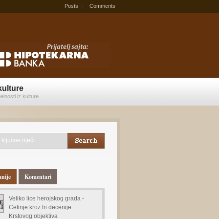
Posts
Comments
kulture
elnosti iz kulture
anije
Komentari
Veliko lice herojskog grada -
Cetinje kroz tri decenije
Krstovog objektiva