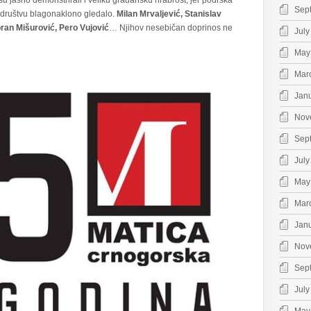
su jasno demonstrirali i veliku građansku hrabrost, jer podrška
Sep
 u društvu blagonaklono gledalo.
Milan Mrvaljević, Stanislav
oran Mišurović, Pero Vujović
… Njihov nesebičan doprinos ne
July
May
Mar
Jan
Nov
Sep
July
May
Mar
Jan
Nov
Sep
July