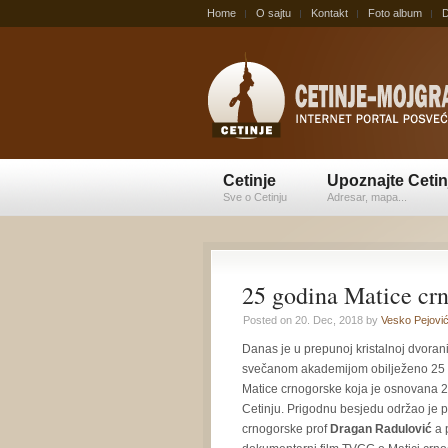
Home
O sajtu
Kontakt
Foto album
D
Cetinje
Upoznajte Cetin
Sve o Cetinju
Adresar, mapa...
25 godina Matice cr
Posted on 20. Dec, 2018 by
Vesko Pejovi
Danas je u prepunoj kristalnoj dvora
svečanom akademijom obilježeno 25 
Matice crnogorske koja je osnovana 2
Cetinju. Prigodnu besjedu održao je 
crnogorske prof
Dragan Radulović
a 