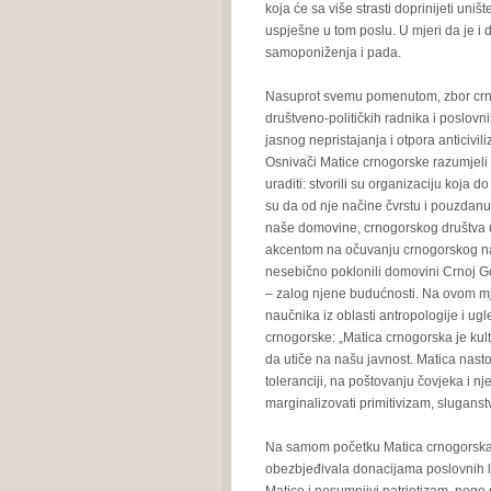
koja će sa više strasti doprinijeti uniš
uspješne u tom poslu. U mjeri da je i
samoponiženja i pada.
Nasuprot svemu pomenutom, zbor crnog
društveno-političkih radnika i poslovnih
jasnog nepristajanja i otpora anticivi
Osnivači Matice crnogorske razumjeli
uraditi: stvorili su organizaciju koja d
su da od nje načine čvrstu i pouzdanu in
naše domovine, crnogorskog društva u c
akcentom na očuvanju crnogorskog naciona
nesebično poklonili domovini Crnoj Go
– zalog njene budućnosti. Na ovom mjes
naučnika iz oblasti antropologije i u
crnogorske: „Matica crnogorska je kult
da utiče na našu javnost. Matica nastoj
toleranciji, na poštovanju čovjeka i nj
marginalizovati primitivizam, sluganstvo
Na samom početku Matica crnogorska j
obezbjeđivala donacijama poslovnih lju