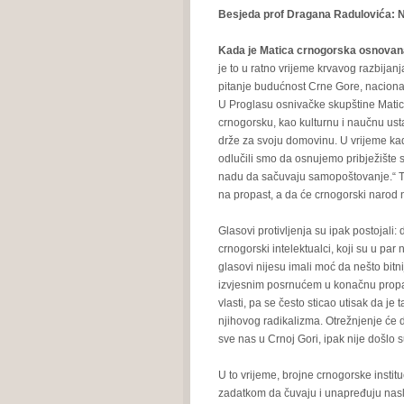
Besjeda prof Dragana Radulovića
Kada je Matica crnogorska osnovana 
je to u ratno vrijeme krvavog razbijanj
pitanje budućnost Crne Gore, nacional
U Proglasu osnivačke skupštine Matic
crnogorsku, kao kulturnu i naučnu us
drže za svoju domovinu. U vrijeme kad
odlučili smo da osnujemo pribježište sv
nadu da sačuvaju samopoštovanje.“ Ta
na propast, a da će crnogorski narod ne
Glasovi protivljenja su ipak postojali:
crnogorski intelektualci, koji su u par 
glasovi nijesu imali moć da nešto bit
izvjesnim posrnućem u konačnu propast
vlasti, pa se često sticao utisak da j
njihovog radikalizma. Otrežnjenje će d
sve nas u Crnoj Gori, ipak nije došlo 
U to vrijeme, brojne crnogorske instit
zadatkom da čuvaju i unapređuju nas