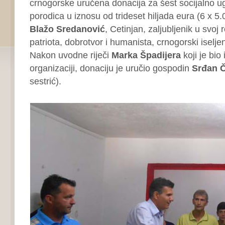
crnogorske uručena donacija za šest socijalno ug
porodica u iznosu od trideset hiljada eura (6 x 5
Blažo Sredanović
, Cetinjan, zaljubljenik u svoj 
patriota, dobrotvor i humanista, crnogorski iseljen
Nakon uvodne riječi
Marka Špadijera
koji je bio
organizaciji, donaciju je uručio gospodin
Srđan 
sestrić).