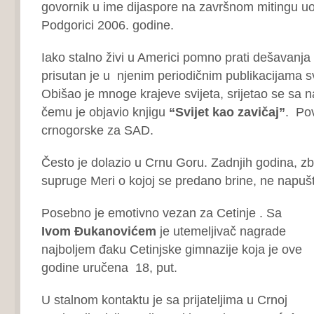
govornik u ime dijaspore na završnom mitingu 
Podgorici 2006. godine.
Iako stalno živi u Americi pomno prati dešavanja 
prisutan je u njenim periodičnim publikacijama s
Obišao je mnoge krajeve svijeta, srijetao se sa n
čemu je objavio knjigu
“Svijet kao zavičaj”
. Pov
crnogorske za SAD.
Često je dolazio u Crnu Goru. Zadnjih godina, zb
supruge Meri o kojoj se predano brine, ne napu
Posebno je emotivno vezan za Cetinje . Sa
Ivom Đukanovićem
je utemeljivač nagrade
najboljem đaku Cetinjske gimnazije koja je ove
godine uručena 18, put.
U stalnom kontaktu je sa prijateljima u Crnoj