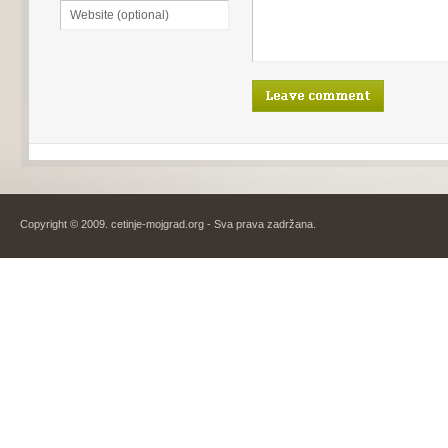
Copyright © 2009. cetinje-mojgrad.org - Sva prava zadržana.