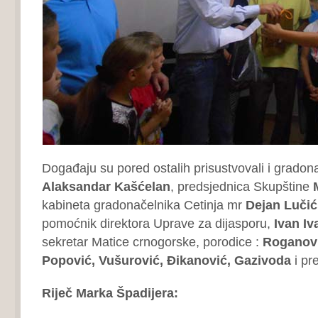
Događaju su pored ostalih prisustvovali i gradon
Alaksandar Kašćelan
, predsjednica Skupštine
kabineta gradonačelnika Cetinja mr
Dejan Lučić
pomoćnik direktora Uprave za dijasporu,
Ivan Iv
sekretar Matice crnogorske, porodice :
Roganovi
Popović, Vušurović, Đikanović, Gazivoda
i pr
Riječ Marka Špadijera: