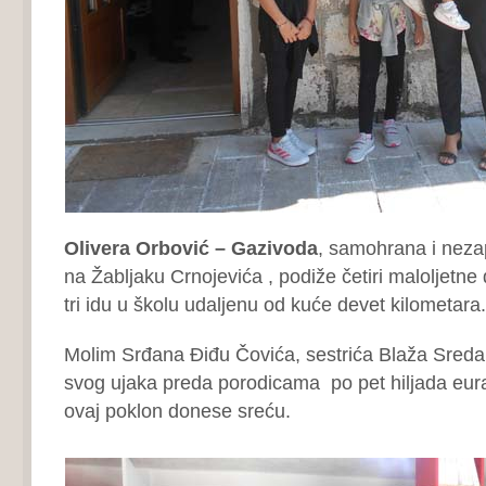
Olivera Orbović – Gazivoda
, samohrana i neza
na Žabljaku Crnojevića , podiže četiri maloljetne 
tri idu u školu udaljenu od kuće devet kilometara
Molim Srđana Điđu Čovića, sestrića Blaža Sreda
svog ujaka preda porodicama po pet hiljada eur
ovaj poklon donese sreću.