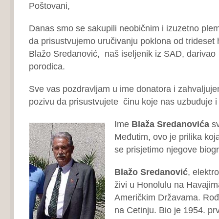
Poštovani,
Danas smo se sakupili neobičnim i izuzetno pl
da prisustvujemo uručivanju poklona od trideset h
Blažo Sredanović, naš iseljenik iz SAD, darivao 
porodica.
Sve vas pozdravljam u ime donatora i zahvaljuje
pozivu da prisustvujete činu koje nas uzbuđuje i
Ime
Blaža Sredanovića
sv
Međutim, ovo je prilika ko
se prisjetimo njegove biogr
Blažo Sredanović
, elektr
živi u Honolulu na Havajim
Američkim Državama. Rođe
na Cetinju. Bio je 1954. p