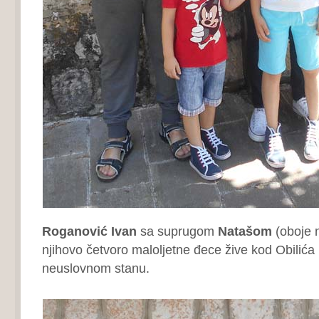
Roganović Ivan
sa suprugom
Natašom
(oboje n
njihovo četvoro maloljetne đece žive kod Obilića
neuslovnom stanu.