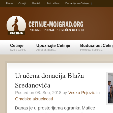
Home
O sajtu
Kontakt
Foto album
Donacije za Cetinje
Cetinje
Upoznajte Cetinje
Budućnost Cetin
Sve o Cetinju
Adresar, mapa...
Privreda, kultura...
Uručena donacija Blaža
Sredanovića
Posted on 08. Sep, 2018 by
Vesko Pejović
in
Gradske aktuelnosti
Danas je u prostorijama ogranka Matice