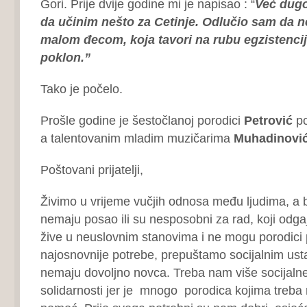
Gori. Prije dvije godine mi je napisao : “
Već dugo
da učinim nešto za Cetinje. Odlučio sam da ne
malom đecom, koja tavori na rubu egzistenci
poklon.”
Tako je počelo.
Prošle godine je šestočlanoj porodici
Petrović
po
a talentovanim mladim muzičarima
Muhadinovi
Poštovani prijatelji,
Živimo u vrijeme vučjih odnosa među ljudima, a b
nemaju posao ili su nesposobni za rad, koji odga
žive u neuslovnim stanovima i ne mogu porodici pr
najosnovnije potrebe, prepuštamo socijalnim us
nemaju dovoljno novca. Treba nam više socijalne
solidarnosti jer je mnogo porodica kojima treba 