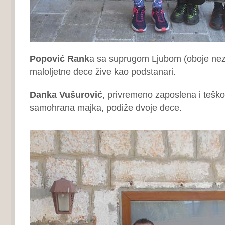
Popović Rank
a sa suprugom Ljubom (oboje neza
maloljetne đece žive kao podstanari.
Danka Vušurović
, privremeno zaposlena i teško
samohrana majka, podiže dvoje đece.