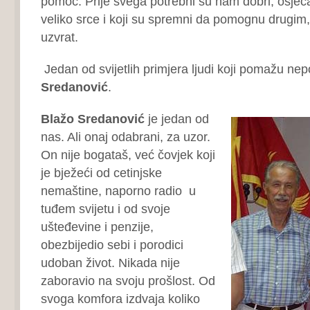
pomoć. Prije svega potrebni su nam dobri, osjećaj
veliko srce i koji su spremni da pomognu drugim, 
uzvrat.
Jedan od svijetlih primjera ljudi koji pomažu n
Sredanović
.
Blažo Sredanović
je jedan od
nas. Ali onaj odabrani, za uzor.
On nije bogataš, već čovjek koji
je bježeći od cetinjske
nemaštine, naporno radio u
tuđem svijetu i od svoje
ušteđevine i penzije,
obezbijedio sebi i porodici
udoban život. Nikada nije
zaboravio na svoju prošlost. Od
svoga komfora izdvaja koliko