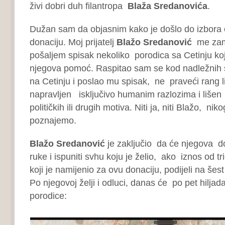
živi dobri duh filantropa
Blaža Sredanovića
.
Dužan sam da objasnim kako je došlo do izbora 
donaciju. Moj prijatelj
Blažo Sredanović
me zam
pošaljem spisak nekoliko porodica sa Cetinju ko
njegova pomoć. Raspitao sam se kod nadležnih s
na Cetinju i poslao mu spisak, ne praveći rang li
napravljen isključivo humanim razlozima i lišen 
političkih ili drugih motiva. Niti ja, niti Blažo, nik
poznajemo.
Blažo Sredanović
je zaključio da će njegova d
ruke i ispuniti svhu koju je želio, ako iznos od tr
koji je namijenio za ovu donaciju, podijeli na šes
Po njegovoj želji i odluci, danas će po pet hiljad
porodice: