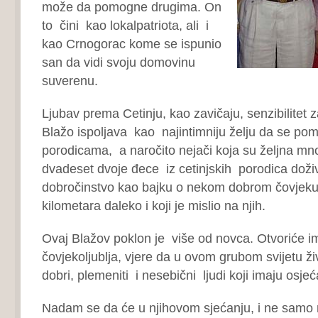
može da pomogne drugima. On
to čini kao lokalpatriota, ali i
kao Crnogorac kome se ispunio
san da vidi svoju domovinu
suverenu.
Ljubav prema Cetinju, kao zavičaju, senzibilitet 
Blažo ispoljava kao najintimniju želju da se 
porodicama, a naročito nejači koja su željna 
dvadeset dvoje đece iz cetinjskih porodica doživ
dobročinstvo kao bajku o nekom dobrom čovjeku 
kilometara daleko i koji je mislio na njih.
Ovaj Blažov poklon je više od novca. Otvoriće i
čovjekoljublja, vjere da u ovom grubom svijetu živ
dobri, plemeniti i nesebični ljudi koji imaju osje
Nadam se da će u njihovom sjećanju, i ne samo n