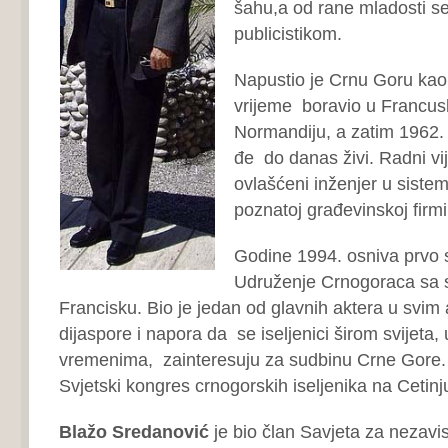
šahu,a od rane mladosti se
publicistikom.
Napustio je Crnu Goru kao
vrijeme boravio u Francusk
Normandiju, a zatim 1962. 
đe do danas živi. Radni vi
ovlašćeni inženjer u sistem
poznatoj građevinskoj firmi
Godine 1994. osniva prvo
Udruženje Crnogoraca sa 
Francisku. Bio je jedan od glavnih aktera u svim
dijaspore i napora da se iseljenici širom svijeta,
vremenima, zainteresuju za sudbinu Crne Gore
Svjetski kongres crnogorskih iseljenika na Cetin
Blažo Sredanović
je bio član Savjeta za nezavi