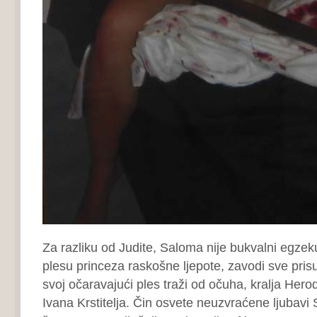
Za razliku od Judite, Saloma nije bukvalni egz
plesu princeza raskošne ljepote, zavodi sve pri
svoj očaravajući ples traži od očuha, kralja Her
Ivana Krstitelja. Čin osvete neuzvraćene ljubavi