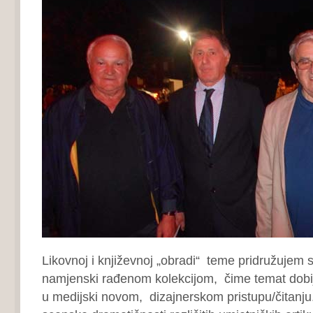
Likovnoj i književnoj „obradi“ teme pridružujem 
namjenski rađenom kolekcijom, čime temat dobi
u medijski novom, dizajnerskom pristupu/čitanju