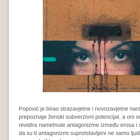
Popović je birao strazavjetne i novozavjetne nara
prepoznaje ženski subverzivni potencijal, a oni 
revidira nametnute antagonizme između erosa i s
da su ti antagonizmi suprotstavljeni ne samo ljuds