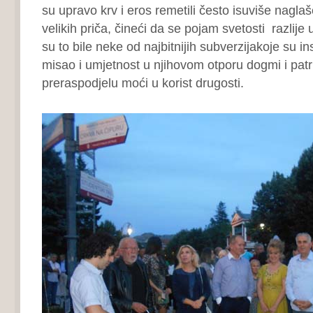
su upravo krv i eros remetili često isuviše nagl
velikih priča, čineći da se pojam svetosti razlije
su to bile neke od najbitnijih subverzijakoje su in
misao i umjetnost u njihovom otporu dogmi i patri
preraspodjelu moći u korist drugosti.