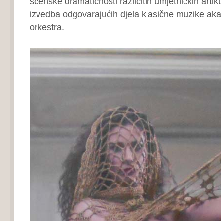
scenske dramatičnosti različitih umjetničkih artiku
izvedba odgovarajućih djela klasične muzike 
orkestra.