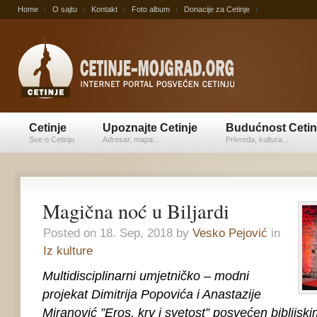
Home
O sajtu
Kontakt
Foto album
Donacije za Cetinje
Cetinje
Upoznajte Cetinje
Budućnost Cetin
Sve o Cetinju
Adresar, mapa...
Privreda, kultura...
Magična noć u Biljardi
Posted on 18. Sep, 2018 by
Vesko Pejović
in
Iz kulture
Multidisciplinarni umjetničko – modni
projekat Dimitrija Popovića i Anastazije
Miranović ”Eros, krv i svetost” posvećen biblijsk