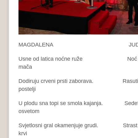
MAGDALENA JUDI
Usne od latica noćne ruže Noć se cij
mača
Dodiruju crveni prsti zaborava. Rasuti na
postelji
U plodu sna topi se smola kajanja. Sedefas
osvetom
Svjetlosni gral okamenjuje grudi. Strast se
krvi