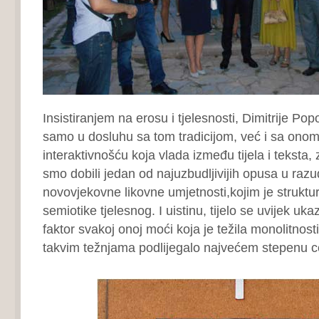
Insistiranjem na erosu i tjelesnosti, Dimitrije Po
samo u dosluhu sa tom tradicijom, već i sa on
interaktivnošću koja vlada između tijela i teksta,
smo dobili jedan od najuzbudljivijih opusa u ra
novovjekovne likovne umjetnosti,kojim je struktu
semiotike tjelesnog. I uistinu, tijelo se uvijek uka
faktor svakoj onoj moći koja je težila monolitnosti
takvim težnjama podlijegalo najvećem stepenu c