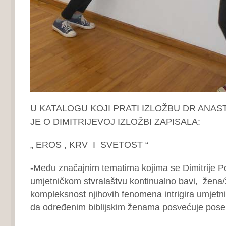
U KATALOGU KOJI PRATI IZLOŽBU DR ANAS
JE O DIMITRIJEVOJ IZLOŽBI ZAPISALA:
„ EROS , KRV I SVETOST “
-Među značajnim tematima kojima se Dimitrije 
umjetničkom stvralaštvu kontinualno bavi, žena/
kompleksnost njihovih fenomena intrigira umjetni
da određenim biblijskim ženama posvećuje pose