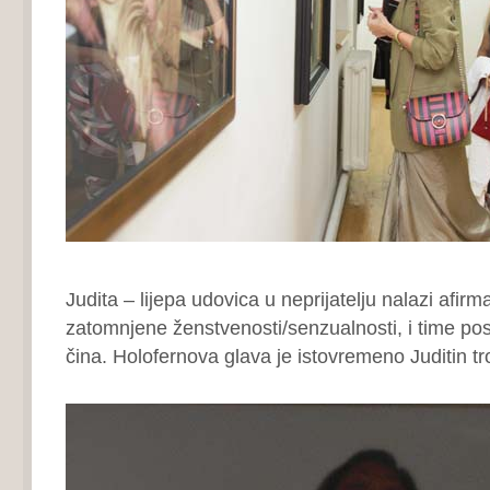
Judita – lijepa udovica u neprijatelju nalazi afirm
zatomnjene ženstvenosti/senzualnosti, i time post
čina. Holofernova glava je istovremeno Juditin tro