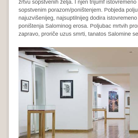
žrtvu sopstvenih želja. I njen trijumf istovremeno
sopstvenim porazom/poništenjem. Pobjeda polju
najuzvišenijeg, najsuptilnijeg dodira istovremen
poništenja Salominog erosa. Poljubac mrtvih pro
zapravo, proriče uzus smrti, tanatos Salomine se