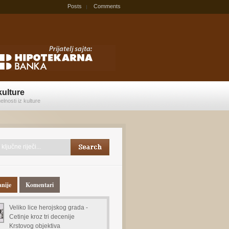
Posts
Comments
kulture
elnosti iz kulture
anije
Komentari
Veliko lice herojskog grada -
Cetinje kroz tri decenije
Krstovog objektiva