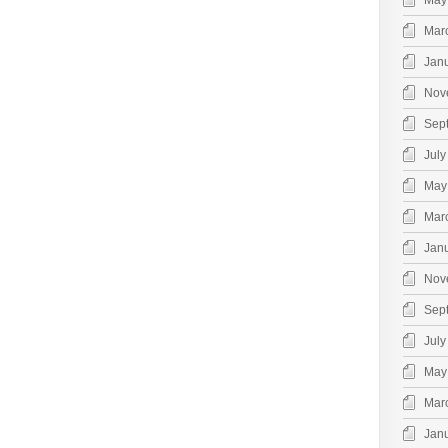
May
Mar
Jan
Nov
Sep
July
May
Mar
Jan
Nov
Sep
July
May
Mar
Jan