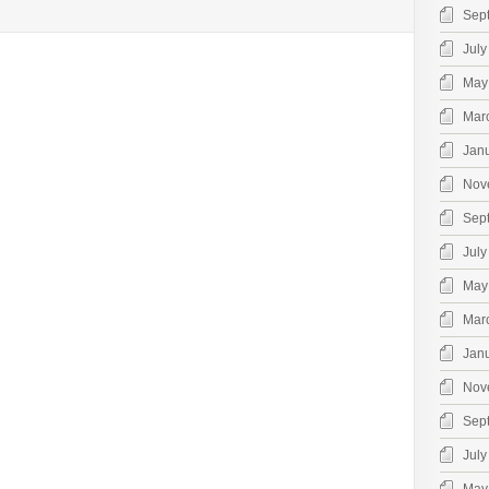
Sep
July
May
Mar
Jan
Nov
Sep
July
May
Mar
Jan
Nov
Sep
July