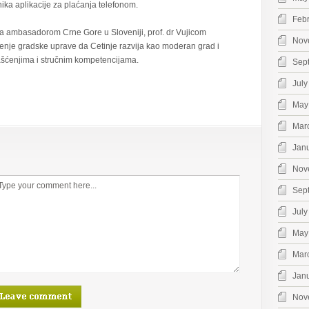
ika aplikacije za plaćanja telefonom.
Feb
a ambasadorom Crne Gore u Sloveniji, prof. dr Vujicom
Nov
jenje gradske uprave da Cetinje razvija kao moderan grad i
šćenjima i stručnim kompetencijama.
Sep
July
May
Mar
Jan
Nov
Sep
July
May
Mar
Jan
Nov