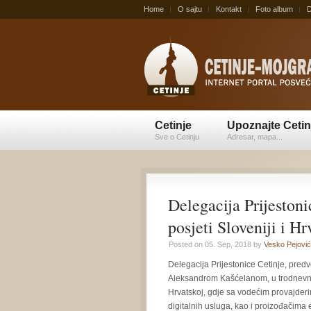
Home
O sajtu
Kontakt
Foto album
D
Cetinje
Upoznajte Cetin
Sve o Cetinju
Adresar, mapa...
Delegacija Prijestoni
posjeti Sloveniji i Hr
Posted on 05. Sep, 2018 by
Vesko Pejović
Delegacija Prijestonice Cetinje, pre
Aleksandrom Kašćelanom, u trodnevnoj 
Hrvatskoj, gdje sa vodećim provajderi
digitalnih usluga, kao i proizođačima 