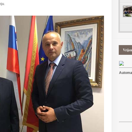
nju.
Vrije
Automat