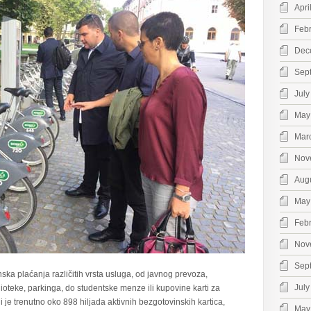
Apri
Feb
Dec
Sep
July
May
Mar
Nov
Aug
May
Feb
Nov
Sep
a plaćanja različitih vrsta usluga, od javnog prevoza,
July
ioteke, parkinga, do studentske menze ili kupovine karti za
ji je trenutno oko 898 hiljada aktivnih bezgotovinskih kartica,
May