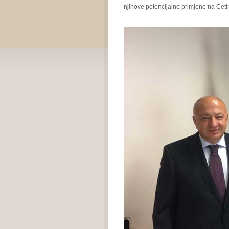
njihove potencijalne primjene na Ceti