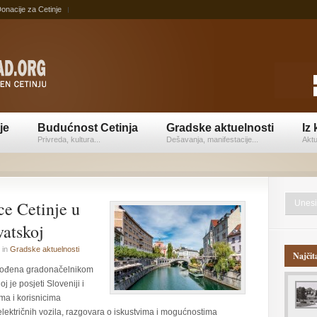
onacije za Cetinje
je
Budućnost Cetinja
Gradske aktuelnosti
Iz 
Privreda, kultura...
Dešavanja, manifestacije...
Aktu
ce Cetinje u
vatskoj
in
Gradske aktuelnosti
Najčit
dvođena gradonačelnikom
je posjeti Sloveniji i
ma i korisnicima
električnih vozila, razgovara o iskustvima i mogućnostima