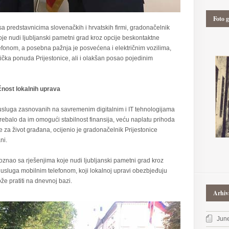
Foto g
a predstavnicima slovenačkih i hrvatskih firmi, gradonačelnik
e nudi ljubljanski pametni grad kroz opcije beskontaktne
lefonom, a posebna pažnja je posvećena i električnim vozilima,
tička ponuda Prijestonice, ali i olakšan posao pojedinim
ćnost lokalnih uprava
sluga zasnovanih na savremenim digitalnim i IT tehnologijama
rebalo da im omogući stabilnost finansija, veću naplatu prihoda
ove za život građana, ocijenio je gradonačelnik Prijestonice
ni.
nao sa rješenjima koje nudi ljubljanski pametni grad kroz
a usluga mobilnim telefonom, koji lokalnoj upravi obezbjeđuju
e pratiti na dnevnoj bazi.
Arhiv
Jun