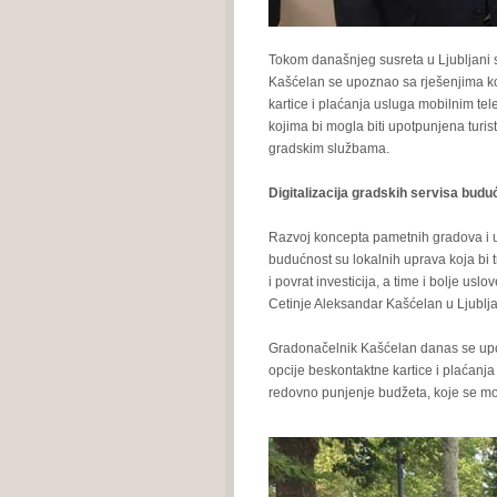
Tokom današnjeg susreta u Ljubljani s
Kašćelan se upoznao sa rješenjima koj
kartice i plaćanja usluga mobilnim te
kojima bi mogla biti upotpunjena turis
gradskim službama.
Digitalizacija gradskih servisa budu
Razvoj koncepta pametnih gradova i u
budućnost su lokalnih uprava koja bi t
i povrat investicija, a time i bolje usl
Cetinje Aleksandar Kašćelan u Ljublja
Gradonačelnik Kašćelan danas se upoz
opcije beskontaktne kartice i plaćanj
redovno punjenje budžeta, koje se mož