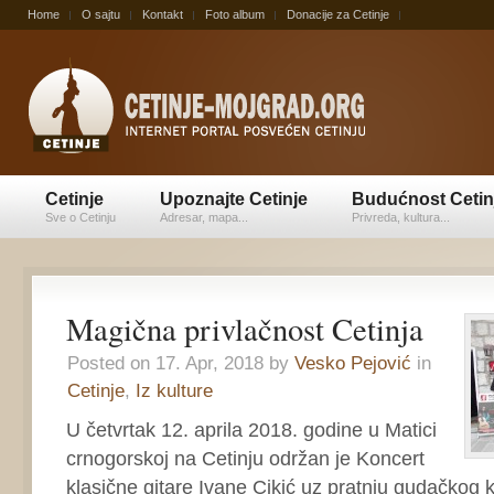
Home
O sajtu
Kontakt
Foto album
Donacije za Cetinje
Cetinje
Upoznajte Cetinje
Budućnost Cetin
Sve o Cetinju
Adresar, mapa...
Privreda, kultura...
Magična privlačnost Cetinja
Posted on 17. Apr, 2018 by
Vesko Pejović
in
Cetinje
,
Iz kulture
U četvrtak 12. aprila 2018. godine u Matici
crnogorskoj na Cetinju održan je Koncert
klasične gitare Ivane Cikić uz pratnju gudačkog k