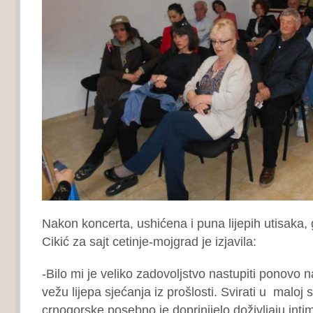
Nakon koncerta, ushićena i puna lijepih utisaka, g
Cikić za sajt cetinje-mojgrad je izjavila:
-Bilo mi je veliko zadovoljstvo nastupiti ponovo 
vežu lijepa sjećanja iz prošlosti. Svirati u maloj 
crnogorske posebno je doprinijelo doživljaju intim