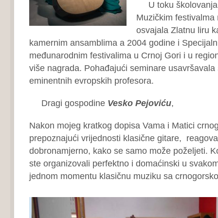
U toku školovanja 
Muzičkim festivalma
osvajala Zlatnu liru k
kamernim ansamblima a 2004 godine i Specijal
međunarodnim festivalima u Crnoj Gori i u regi
više nagrada. Pohađajući seminare usavršavala
eminentnih evropskih profesora.
Dragi gospodine
Vesko Pejoviću
,
Nakon mojeg kratkog dopisa Vama i Matici crnog
prepoznajući vrijednosti klasične gitare, reagoval
dobronamjerno, kako se samo može poželjeti. K
ste organizovali perfektno i domaćinski u svakom
jednom momentu klasičnu muziku sa crnogorskom