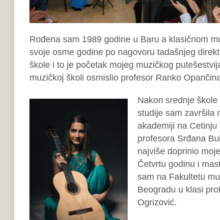
Rođena sam 1989 godine u Baru a klasičnom m
svoje osme godine po nagovoru tadašnjeg direk
škole i to je početak mojeg muzičkog putešestvija,
muzičkoj školi osmislio profesor Ranko Opančina
Nakon srednje škole 
studije sam završila
akademiji na Cetinj
profesora Srđana Bula
najviše doprinio moj
Četvrtu godinu i mast
sam na Fakultetu muz
Beogradu u klasi pro
Ogrizović.