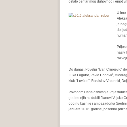
ostalo centar mog duhovnog i emotivno
U ime 
Aleksa
je nag
do ljud
humano
Prijes
naziv 
razvoju
Do danas, Povelju “Ivan Crnojević” do
Luka Lagator, Pavle Đonović, Miodrag 
klub “Lovćen”, Rastislav Vrbenski, Dej
Povodom Dana osnivanja Prijestonice 
godine njih su dobili članovi Vojske 
godinu kasnije i ambasadorka Sjedinj
januara 2016. godine, posebno prizna