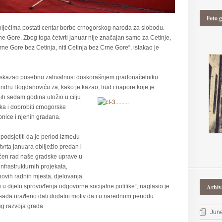
Foto g
oljećima postati centar borbe crnogorskog naroda za slobodu.
rne Gore. Zbog toga četvrti januar nije značajan samo za Cetinje,
ne Gore bez Cetinja, niti Cetinja bez Crne Gore“, istakao je
iskazao posebnu zahvalnost doskorašnjem gradonačelniku
ndru Bogdanoviću za, kako je kazao, trud i
napore koje je
lih sedam godina uložio u cilju
ka i dobrobiti crnogorske
tonice i njenih građana.
 podsjetiti da je period između
tvrta januara obilježio predan i
en rad naše gradske uprave u
nfrastrukturnih projekata,
 novih radnih mjesta, djelovanja
u dijelu sprovođenja odgovorne socijalne politike“, naglasio je
Arhiv
o sada urađeno dati dodatni motiv da i u narednom periodu
eg razvoja grada.
Jun