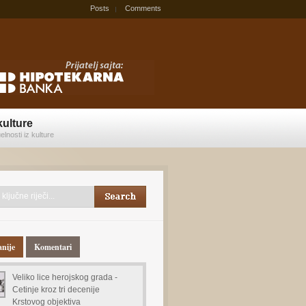
Posts
Comments
kulture
elnosti iz kulture
anije
Komentari
Veliko lice herojskog grada -
Cetinje kroz tri decenije
Krstovog objektiva