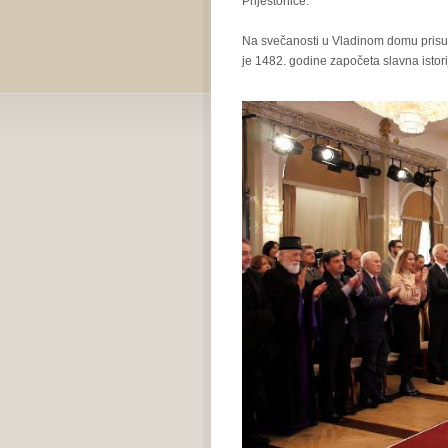
Prijestonice.
Na svečanosti u Vladinom domu prisutne
je 1482. godine započeta slavna istori