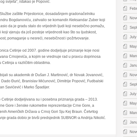
g svijeta“, istakao je Popović.
Feb
Službe zaštite Prijestonice, dosadašnjem gradonačelniku
Nov
ndru Bogdanoviću, zahvalio se komandir Aleksandar Zuber koji
lasio da je gradu stalo do vrijednih ljudi koji nesebično pomažu,
Sep
i koji vjeruju da još postoje vrijednosti kao što su ljudskost,
July
st, pomaganje u nesreći, nesebičnost i požrtvovanje.
May
tonica Cetinje od 2007. godine dodjeljuje priznanje koje nosi
Mar
Ivana Crnojevića, a kojim se vrednuje rad u pravcu doprinosa
 Cetinja u različitim oblastima.
Jan
bijali su akademik dr Dušan J. Martinović, dr Novak Jovanović,
Nov
Dado Đurić, Branislav Mićunović, Dimitrije Popović, Fudbalski
Sep
an Savićević i Marko Špadijer.
July
Cetinje dodjeljivana su i posebna priznanja grada – 2013.
May
Crne Gore i ženske rukometne reprezentacije Crne Gore, a
enih Američkih Država u Crnoj Gori Sju Kej Braun. Četvrtog
Mar
nje grada dobio je bivši predsjednik SUBNOR-a Andrija Nikolić.
Jan
Nov