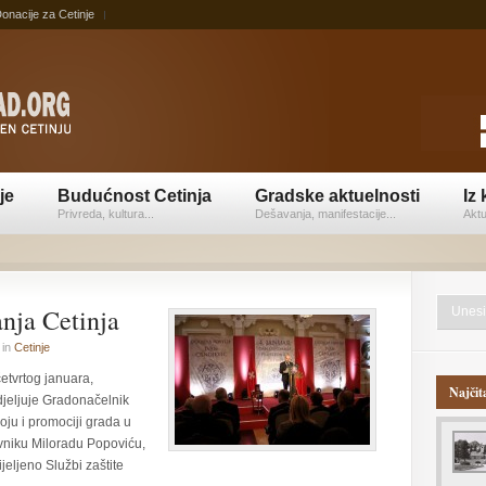
onacije za Cetinje
je
Budućnost Cetinja
Gradske aktuelnosti
Iz 
Privreda, kultura...
Dešavanja, manifestacije...
Aktu
nja Cetinja
in
Cetinje
etvrtog januara,
Najčit
jeljuje Gradonačelnik
oju i promociji grada u
evniku Miloradu Popoviću,
jeljeno Službi zaštite