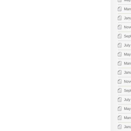
May
Mar
Jan
Nov
Sep
July
May
Mar
Jan
Nov
Sep
July
May
Mar
Jan