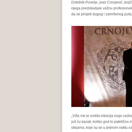
Dobitnik Povelje „Ivan Crnojević, knj
njega predstavljale važnu profesionalnu
da se prisjeti dugog i zamršenog puta,
„Više me je vodila intuicija nego razbor
još ću kazati, koliko god to patetično
idejama, koje su se u jednom vaktu ozb