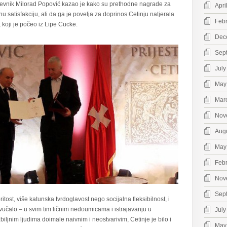
iževnik Milorad Popović kazao je kako su prethodne nagrade za
Apri
 satisfakciju, ali da ga je povelja za doprinos Cetinju natjerala
Feb
 koji je počeo iz Lipe Cucke.
Dec
Sep
July
May
Mar
Nov
Aug
May
Feb
Nov
Sep
itost, više katunska tvrdoglavost nego socijalna fleksibilnost, i
 zvučalo – u svim tim ličnim nedoumicama i istrajavanju u
July
iljnim ljudima doimale naivnim i neostvarivim, Cetinje je bilo i
May