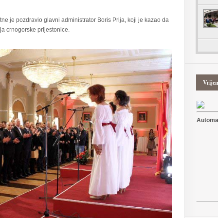
 je pozdravio glavni administrator Boris Prlja, koji je kazao da
ja crnogorske prijestonice.
Vrije
Automat