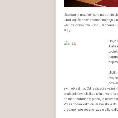
„Sazdan je grad koji će u narednim st
Grad koji će postati simbol trajanja C
već i za čitavu Crnu Goru. Jer nema Cr
Prlja.
On je 
Aleksa
protek
napret
prijes
„Želim
dva če
posveć
svim oblastima. Od realizacije važnih i
značajnih investicija u cilju otvaranja
na međunarodnom planu, te aktivnosti 
Prlja i dodao kako će im sve što je d
predano i posvećeno rade u cilju dalj