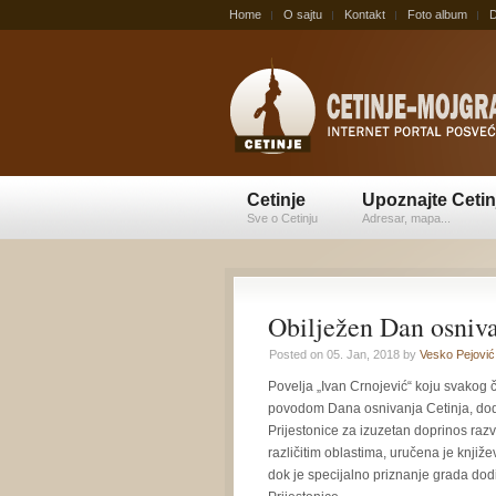
Home
O sajtu
Kontakt
Foto album
D
Cetinje
Upoznajte Cetin
Sve o Cetinju
Adresar, mapa...
Obilježen Dan osniva
Posted on 05. Jan, 2018 by
Vesko Pejović
Povelja „Ivan Crnojević“ koju svakog č
povodom Dana osnivanja Cetinja, dod
Prijestonice za izuzetan doprinos razv
različitim oblastima, uručena je knjiž
dok je specijalno priznanje grada dodi