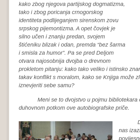
kako zbog njegova partijskog dogmatizma,
tako i zbog poricanja crnogorskog
identiteta podlijeganjem sirenskom zovu
srpskog pijemontizma. A opet čovjek je
silno učen i znanju predan, svojem
štićeniku blizak i odan, premda “bez šarma
i smisla za humor”. Pa se pred Deljom
otvara najosobnija dvojba o drevnom
prokletom pitanju: kako tako veliko i istinsko zn
takav konflikt s moralom, kako se Knjiga može zlou
iznevjeriti sebe samu?
Meni se to dvojstvo u pojmu bibliotekara č
duhovnom potkom ove autobiografske priče.
Drug
nas izaz
povijesn