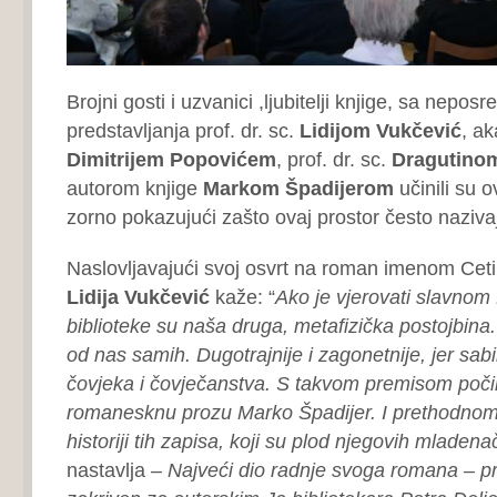
Brojni gosti i uzvanici ,ljubitelji knjige, sa nepo
predstavljanja prof. dr. sc.
Lidijom Vukčević
, a
Dimitrijem Popovićem
, prof. dr. sc.
Dragutino
autorom knjige
Markom Špadijerom
učinili su 
zorno pokazujući zašto ovaj prostor često naziv
Naslovljavajući svoj osvrt na roman imenom Ceti
Lidija Vukčević
kaže: “
Ako je vjerovati slavnom
biblioteke su naša druga, metafizička postojbina
od nas samih. Dugotrajnije i zagonetnije, jer sabir
čovjeka i čovječanstva. S takvom premisom poči
romanesknu prozu Marko Špadijer. I prethodn
historiji tih zapisa, koji su plod njegovih mladen
nastavlja –
Najveći dio radnje svoga romana – pr