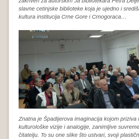
zakriven za autorskim Ja bibliotekara Petra Delje
slavne cetinjske biblioteke koja je ujedno i sredi
kultura institucija Crne Gore i Crnogoraca…
Znatna je Špadijerova imaginacija kojom priziva i
kulturološke vizije i analogije, zanimljive suvr
čitatelju. To su one slike što ustvari, svoji plasti