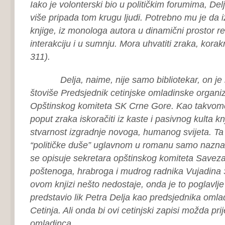
Iako je volonterski bio u političkim forumima, Del
više pripada tom krugu ljudi. Potrebno mu je da i
knjige, iz monologa autora u dinamični prostor re
interakciju i u sumnju. Mora uhvatiti zraka, korakn
311).
Delja, naime, nije samo bibliotekar, on je i po
štoviše Predsjednik cetinjske omladinske organiza
Opštinskog komiteta SK Crne Gore. Kao takvom
poput zraka iskoračiti iz kaste i pasivnog kulta knj
stvarnost izgradnje novoga, humanog svijeta. Ta
“političke duše” uglavnom u romanu samo nazn
se opisuje sekretara opštinskog komiteta Savez
poštenoga, hrabroga i mudrog radnika Vujadina S
ovom knjizi nešto nedostaje, onda je to poglavlj
predstavio lik Petra Delja kao predsjednika omla
Cetinja. Ali onda bi ovi cetinjski zapisi možda prije
omladinca…