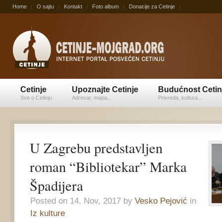
Home
O sajtu
Kontakt
Foto album
Donacije za Cetinje
Cetinje
Upoznajte Cetinje
Budućnost Cetin
Sve o Cetinju
Adresar, mapa...
Privreda, kultura...
U Zagrebu predstavljen
roman “Bibliotekar” Marka
Špadijera
Posted on 14. Nov, 2017 by
Vesko Pejović
in
Iz kulture