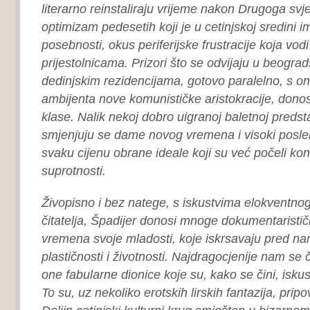
literarno reinstaliraju vrijeme nakon Drugoga svj
optimizam pedesetih koji je u cetinjskoj sredini 
posebnosti, okus periferijske frustracije koja vodi
prijestolnicama. Prizori što se odvijaju u beogra
dedinjskim rezidencijama, gotovo paralelno, s on
ambijenta nove komunističke aristokracije, don
klase. Nalik nekoj dobro uigranoj baletnoj predst
smjenjuju se dame novog vremena i visoki posle
svaku cijenu obrane ideale koji su već počeli konv
suprotnosti.
Živopisno i bez natege, s iskustvima elokventnog 
čitatelja, Špadijer donosi mnoge dokumentarističk
vremena svoje mladosti, koje iskrsavaju pred na
plastičnosti i životnosti. Najdragocjenije nam se či
one fabularne dionice koje su, kako se čini, isk
To su, uz nekoliko erotskih lirskih fantazija, prip