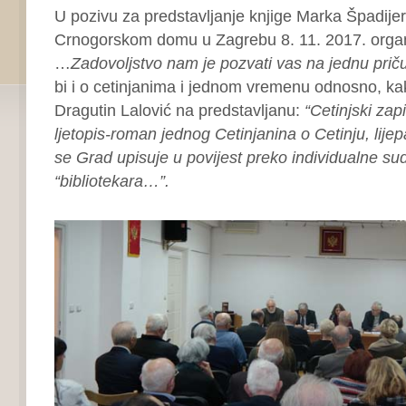
U pozivu za predstavljanje knjige Marka Špadij
Crnogorskom domu u Zagrebu 8. 11. 2017. organi
…
Zadovoljstvo nam je pozvati vas na jednu prič
bi i o cetinjanima i jednom vremenu odnosno, kako
Dragutin Lalović na predstavljanu:
“Cetinjski zap
ljetopis-roman jednog Cetinjanina o Cetinju, lijepa
se Grad upisuje u povijest preko individualne su
“bibliotekara…”.