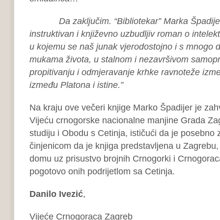
Da zaključim. “Bibliotekar” Marka Špadijer
instruktivan i književno uzbudljiv roman o intele
u kojemu se naš junak vjerodostojno i s mnogo 
mukama života, u stalnom i nezavršivom samopre
propitivanju i odmjeravanje krhke ravnoteže izme
između Platona i istine.”
Na kraju ove večeri knjige Marko Špadijer je zah
Vijeću crnogorske nacionalne manjine Grada Za
studiju i Obodu s Cetinja, ističući da je posebno
činjenicom da je knjiga predstavljena u Zagrebu
domu uz prisustvo brojnih Crnogorki i Crnogorac
pogotovo onih podrijetlom sa Cetinja.
Danilo Ivezić
,
Vijeće Crnogoraca Zagreb