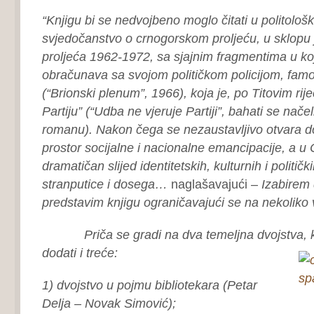
“Knjigu bi se nedvojbeno moglo čitati u politološ
svjedočanstvo o crnogorskom proljeću, u sklopu
proljeća 1962-1972, sa sjajnim fragmentima u koj
obračunava sa svojom političkom policijom, 
(“Brionski plenum”, 1966), koja je, po Titovim rije
Partiju” (“Udba ne vjeruje Partiji”, bahati se nač
romanu). Nakon čega se nezaustavljivo otvara do
prostor socijalne i nacionalne emancipacije, a u 
dramatičan slijed identitetskih, kulturnih i političk
stranputice i dosega…
naglašavajući –
Izabirem 
predstavim knjigu ograničavajući se na nekoliko v
Priča se gradi na dva temeljna dvojstva, k
dodati i treće:
1) dvojstvo u pojmu bibliotekara (Petar
Delja – Novak Simović);