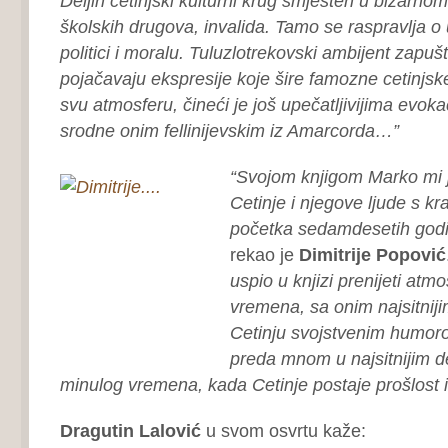
Deljin cetinjski kulturni krug smješten u bizarno
školskih drugova, invalida. Tamo se raspravlja o um
politici i moralu. Tuluzlotrekovski ambijent zapu
pojačavaju ekspresije koje šire famozne cetinjsk
svu atmosferu, čineći je još upečatljivijima evokac
srodne onim fellinijevskim iz Amarcorda…”
“Svojom knjigom Marko mi j
Cetinje i njegove ljude s kr
početka sedamdesetih godin
rekao je
Dimitrije Popović
uspio u knjizi prenijeti atmo
vremena, sa onim najsitniji
Cetinju svojstvenim humorom.
preda mnom u najsitnijim d
minulog vremena, kada Cetinje postaje prošlost i 
Dragutin Lalović
u svom osvrtu kaže: