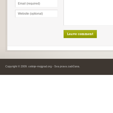
Copyright © 2009. cetinje-mojgrad.org - Sva prava zadržana.