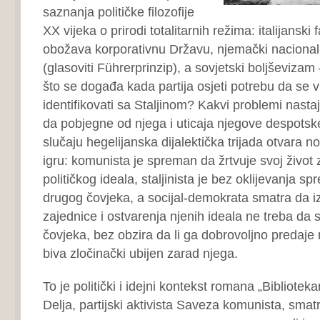
saznanja političke filozofije
XX vijeka o prirodi totalitarnih režima: italijanski
obožava korporativnu Državu, njemački nacional
(glasoviti Führerprinzip), a sovjetski boljševizam
što se događa kada partija osjeti potrebu da se v
identifikovati sa Staljinom? Kakvi problemi nastaj
da pobjegne od njega i uticaja njegove despotsk
slučaju hegelijanska dijalektička trijada otvara n
igru: komunista je spreman da žrtvuje svoj život
političkog ideala, staljinista je bez oklijevanja s
drugog čovjeka, a socijal-demokrata smatra da i
zajednice i ostvarenja njenih ideala ne treba da 
čovjeka, bez obzira da li ga dobrovoljno predaje na
biva zločinački ubijen zarad njega.
To je politički i idejni kontekst romana „Bibliotekar
Delja, partijski aktivista Saveza komunista, sma