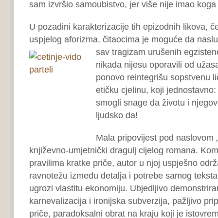
sam izvršio samoubistvo, jer više nije imao koga
U pozadini karakterizacije tih epizodnih likova, č
uspjelog aforizma, čitaocima je moguće da naslut
sav tragizam
urušenih egzistenci
nikada nijesu oporavili od užasa,
ponovo reintegrišu sopstvenu l
etičku cjelinu, koji jednostavno:
smogli snage da životu i njegov
ljudsko da!
Mala pripovijest pod naslovom 
književno-umjetnički dragulj cijelog romana. Ko
pravilima kratke priče, autor u njoj uspješno odr
ravnotežu između detalja i potrebe samog teks
ugrozi vlastitu ekonomiju. Ubjedljivo demonstrir
karnevalizacija i ironijska subverzija, pažljivo pr
priče, paradoksalni obrat na kraju koji je istovr