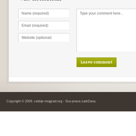
Copyright © 2009. cetinje-mojgrad.org - Sva prava zadržana.