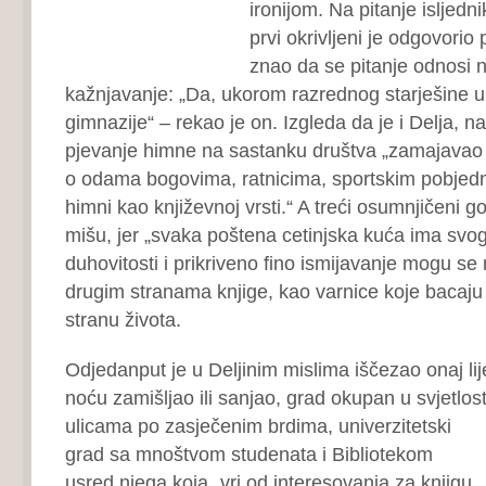
ironijom. Na pitanje isljedni
prvi okrivljeni je odgovorio 
znao da se pitanje odnosi 
kažnjavanje: „Da, ukorom razrednog starješine
gimnazije“ – rekao je on. Izgleda da je i Delja, n
pjevanje himne na sastanku društva „zamajavao i
o odama bogovima, ratnicima, sportskim pobjedni
himni kao književnoj vrsti.“ A treći osumnjičeni g
mišu, jer „svaka poštena cetinjska kuća ima svo
duhovitosti i prikriveno fino ismijavanje mogu se 
drugim stranama knjige, kao varnice koje bacaju
stranu života.
Odjedanput je u Deljinim mislima iščezao onaj lij
noću zamišljao ili sanjao, grad okupan u svjetlost
ulicama po
zasječenim brdima, univerzitetski
grad sa mnoštvom studenata i Bibliotekom
usred njega koja „vri od interesovanja za knjigu