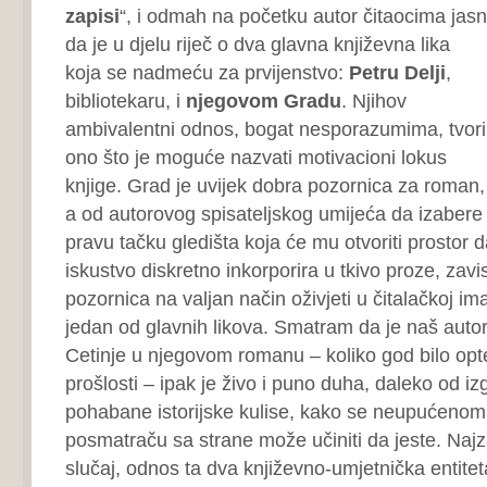
zapisi
“, i odmah na početku autor čitaocima jasn
da je u djelu
riječ o dva glavna književna lika
koja se nadmeću za prvijenstvo:
Petru Delji
,
bibliotekaru, i
njegovom Gradu
. Njihov
ambivalentni odnos, bogat nesporazumima, tvori
ono što je moguće nazvati motivacioni lokus
knjige. Grad je uvijek dobra pozornica za roman,
a od autorovog spisateljskog umijeća da izabere
pravu tačku gledišta koja će mu otvoriti prostor d
iskustvo diskretno inkorporira u tkivo proze, zavisi
pozornica na valjan način oživjeti u čitalačkoj imag
jedan od glavnih likova. Smatram da je naš auto
Cetinje u njegovom romanu – koliko god bilo o
prošlosti – ipak je živo i puno duha, daleko od izg
pohabane istorijske kulise, kako se neupućenom, 
posmatraču sa strane može učiniti da jeste. Najza
slučaj, odnos ta dva književno-umjetnička entitet