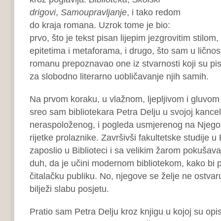
drigovi
,
Samoupravljanje
, i tako redom
do kraja romana. Uzrok tome je bio:
prvo, što je tekst pisan lijepim jezgrovitim stilo
epitetima i metaforama, i drugo, što sam u lično
romanu prepoznavao one iz stvarnosti koji su pisc
za slobodno literarno uobličavanje njih samih.
Na prvom koraku, u vlažnom, ljepljivom i gluvom 
sreo sam bibliotekara Petra Delju u svojoj kancela
neraspoloženog, i pogleda usmjerenog na Njegoš
rijetke prolaznike. Završivši fakultetske studije 
zaposlio u Biblioteci i sa velikim žarom pokušav
duh, da je učini modernom bibliotekom, kako bi 
čitalačku publiku. No, njegove se želje ne ostvaru
bilježi slabu posjetu.
Pratio sam Petra Delju kroz knjigu u kojoj su opi