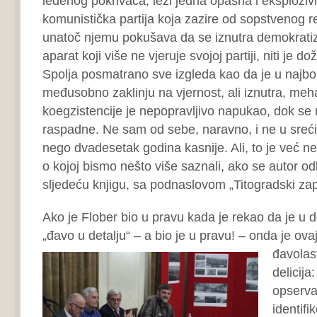
ledenog pokrivača, leži jedna opasna i eksplozivn
komunistička partija koja zazire od sopstvenog r
unatoč njemu pokušava da se iznutra demokratizu
aparat koji više ne vjeruje svojoj partiji, niti je do
Spolja posmatrano sve izgleda kao da je u najbol
međusobno zaklinju na vjernost, ali iznutra, meh
koegzistencije je nepopravljivo napukao, dok se n
raspadne. Ne sam od sebe, naravno, i ne u sreći i
nego dvadesetak godina kasnije. Ali, to je već n
o kojoj bismo nešto više saznali, ako se autor od
sljedeću knjigu, sa podnaslovom „Titogradski zapi
Ako je Flober bio u pravu kada je rekao da je u d
„đavo u detalju“ – a bio je u pravu! – onda je ov
đavolas
delicija
opservac
identifi