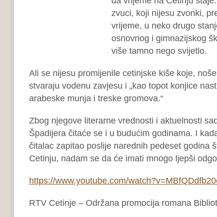
da vrijeme na Cetinju staje
zvuci, koji nijesu zvonki, 
vrijeme, u neko drugo stan
osnovnog i gimnazijskog ško
više tamno nego svijetlo.
Ali se nijesu promijenile cetinjske kiše koje, noš
stvaraju vodenu zavjesu i „kao topot konjice nas
arabeske munja i treske gromova.“
Zbog njegove literarne vrednosti i aktuelnosti s
Špadijera čitaće se i u budućim godinama. I kad
čitalac zapitao poslije narednih pedeset godina š
Cetinju, nadam se da će imati mnogo ljepši odg
https://www.youtube.com/watch?v=MBfQDdfb20
RTV Cetinje – Održana promocija romana Biblio