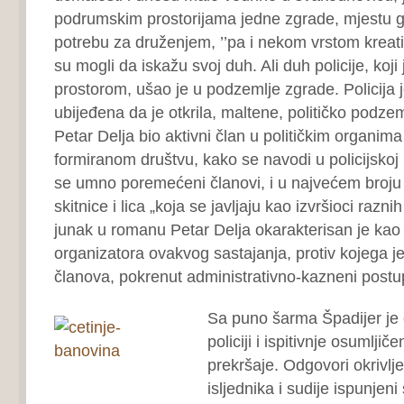
podrumskim prostorijama jedne zgrade, mjestu gd
potrebu za druženjem, ’’pa i nekom vrstom kreati
su mogli da iskažu svoj duh. Ali duh policije, koji 
prostorom, ušao je u podzemlje zgrade. Policija je
ubijeđena da je otkrila, maltene, političko podzeml
Petar Delja bio aktivni član u političkim organim
formiranom društvu, kako se navodi u policijskoj 
se umno poremećeni članovi, i u najvećem broju 
skitnice i lica „koja se javljaju kao izvršioci razni
junak u romanu Petar Delja okarakterisan je kao
organizatora ovakvog sastajanja, protiv kojega j
članova, pokrenut administrativno-kazneni postu
Sa puno šarma Špadijer je o
policiji i ispitivnje osumlji
prekršaje. Odgovori okrivlje
isljednika i sudije ispunjen