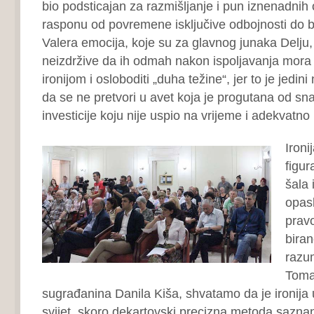
bio podsticajan za razmišljanje i pun iznenadnih
rasponu od povremene isključive odbojnosti do b
Valera emocija, koje su za glavnog junaka Delju, u
neizdržive da ih odmah nakon ispoljavanja mora 
ironijom i osloboditi „duha težine“, jer to je jedini
da se ne pretvori u avet koja je progutana od s
investicije koju nije uspio na vrijeme i adekvatno p
Ironi
figur
šala 
opas
prav
biran
razum
Toma
sugrađanina Danila Kiša, shvatamo da je ironija 
svijet, skoro dekartovski precizna metoda saznanja,