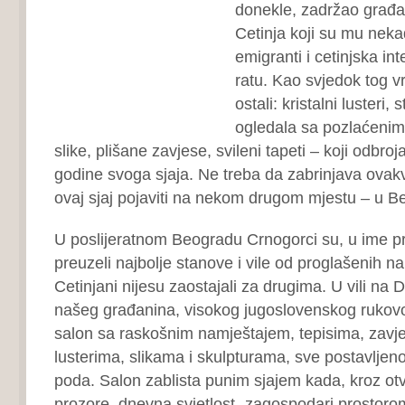
donekle, zadržao građa
Cetinja koji su mu neka
emigranti i cetinjska int
ratu. Kao svjedok tog 
ostali: kristalni lusteri, 
ogledala sa pozlaćenim
slike, plišane zavjese, svileni tapeti – koji odbro
godine svoga sjaja. Ne treba da zabrinjava ovakv
ovaj sjaj pojaviti na nekom drugom mjestu – u B
U poslijeratnom Beogradu Crnogorci su, u ime pro
preuzeli najbolje stanove i vile od proglašenih nar
Cetinjani nijesu zaostajali za drugima. U vili na
našeg građanina, visokog jugoslovenskog rukovo
salon sa raskošnim namještajem, tepisima, zav
lusterima, slikama i skulpturama, sve postavlje
poda. Salon zablista punim sjajem kada, kroz ot
prozore, dnevna svjetlost „zagospodari prostor