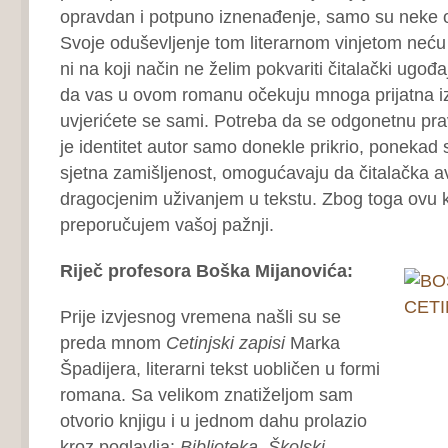
opravdan i potpuno iznenađenje, samo su neke 
Svoje oduševljenje tom literarnom vinjetom neću da
ni na koji način ne želim pokvariti čitalački ugođa
da vas u ovom romanu očekuju mnoga prijatna i
uvjerićete se sami. Potreba da se odgonetnu prav
je identitet autor samo donekle prikrio, ponekad s
sjetna zamišljenost, omogućavaju da čitalačka a
dragocjenim uživanjem u tekstu. Zbog toga ovu kn
preporučujem vašoj pažnji.
Riječ profesora Boška Mijanovića:
Prije izvjesnog vremena našli su se
preda mnom
Cetinjski
zapisi
Marka
Špadijera, literarni tekst uobličen u formi
romana. Sa velikom znatiželjom sam
otvorio knjigu i u jednom dahu prolazio
kroz poglavlja:
Biblioteka
,
Školski