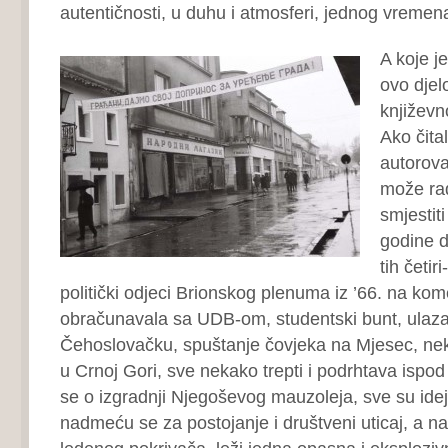
autentičnosti, u duhu i atmosferi, jednog vremen
A koje j
ovo djel
književn
Ako čital
autorova
može ra
smjestit
godine d
tih četir
politički odjeci Brionskog plenuma iz ’66. na kom
obračunavala sa UDB-om, studentski bunt, ulaza
Čehoslovačku, spuštanje čovjeka na Mjesec, ne
u Crnoj Gori, sve nekako trepti i podrhtava ispod
se o izgradnji Njegoševog mauzoleja, sve su idej
nadmeću se za postojanje i društveni uticaj, a n