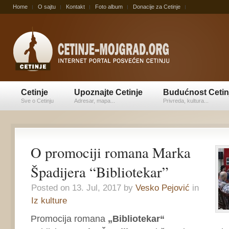
Home
O sajtu
Kontakt
Foto album
Donacije za Cetinje
Cetinje
Upoznajte Cetinje
Budućnost Cetin
Sve o Cetinju
Adresar, mapa...
Privreda, kultura...
O promociji romana Marka
Špadijera “Bibliotekar”
Posted on 13. Jul, 2017 by
Vesko Pejović
in
Iz kulture
Promocija romana
„Bibliotekar“