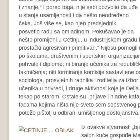
i znanje.“ I pored toga, nije sebi dozvolio da uđe
u stanje usamljenosti i da nešto neodređeno
čeka. Još više se, kao njen predsjednik,
posvetio radu sa omladinom. Pokušavao je da
nešto promijeni u Cetinju, u industrijskom gradu k
prostački agresivan i primitivan.“ Nijesu pomogli 
po školama, društvenim i sportskim organizacija
pohvale i diplome; ni biranje učenika za republič
takmičenja; niti formiranje komisije sastavljene
sociologa, prosvjetnih radnika i roditelja za izb
učenika u privredi, i druge aktivnosi koje je Delja
tekao po starom. Ostale su „prljave i hladne kafa
facama kojima ništa nije sveto sem sopstvenog 
poteže pištolj u odbrani umišljenog dostojanstva.
Iz ovakve stvarnosti „bj
salon kuće gospođe Mar