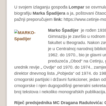
U svojem izlaganju gospođa
Lompar
se osvrnul
biografiju
Marka Špadijera
a ja, poštovani čitaoc
pažnji preporučujem
link:
https://www.cetinje-m
Marko Špadijer
je rođen 1938
Gimnaziju je završio u rodnom 
fakultet u Beogradu. Nakon zav
je u Centralnoj narodnoj biblio
1962. do 1970., bio je glavni 
preduzeća „Obod“ na Cetinju, g
urednik revije „ Ovdje“ od 1970. do 1974., zamjen
direktor dnevnog lista „Pobjeda“ od 1974. do 198
crnogorski partijski i državni funkcioner, jedan 
crnogorske i njen dugogodišnji generalni sekretar,
broj tekstova i nekoliko monografskih publikacija
Riječ predsjednika MC Dragana Radulovića: