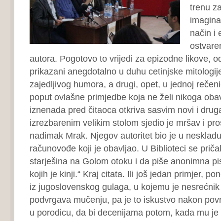
trenu za
imagina
način i
ostvare
autora. Pogotovo to vrijedi za epizodne likove, od
prikazani anegdotalno u duhu cetinjske mitologije
zajedljivog humora, a drugi, opet, u jednoj rečeni
poput ovlašne primjedbe koja ne želi nikoga obave
iznenada pred čitaoca otkriva sasvim novi i drugači
izrezbarenim velikim stolom sjedio je mršav i pro
nadimak Mrak. Njegov autoritet bio je u nesklad
računovođe koji je obavljao. U Biblioteci se priča
starješina na Golom otoku i da piše anonimna pi
kojih je kinji.“ Kraj citata. Ili još jedan primjer, p
iz jugoslovenskog gulaga, u kojemu je nesrećnik
podvrgava mučenju, pa je to iskustvo nakon povr
u porodicu, da bi decenijama potom, kada mu je 