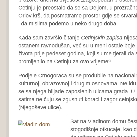
Cetinju je preostalo da se sa Deljom, u prozrač
Orlov krš, da posmatramo prostor gdje se stvaral
i da mislima pođemo u neko drugo doba.
Kada sam završio čitanje
Cetinjskih
zapisa
nije
ostanem ravnodušan, već su u meni ostale boje i 
života prije pedeset godina, koji su me tjerali da
promijenilo na Cetinju za ovo vrijeme?
Podjele Crnogoraca su se produbile na nacionalno
kulturnoj, obrazovnoj i drugim osnovama. Ne idu
se sa njega hiljade zaposlenih ulicama grada. U 
satima ne čuju se zgusnuti koraci i zagor ceinjs
(Njegoševe ulice).
Sat na Vladinom domu čest
stogodišnje otkucaje, kao 