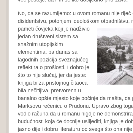
No, da se razumijemo: u ovom romanu nije rije
disidentstvu, potonjem ideološkom otpadništvu, n
pameti čovjeka koji
je nadživio
jedan društveni sistem sa
snažnim utopijskim
elementima, pa danas sa
lagodnih pozicija sveznajućeg
reflektira o prošlosti. I dobro je
što to nije slučaj, jer da jeste:
knjiga bi za pristojnog čitaoca
bila nečitljiva, pretvorena u
banalno opšte mjesto koje počinje da mašta, da
Marksovu rečenicu o Prudonu. Upravo zbog toga š
vodio računa da u romanu nigdje ne demonstrira
budućnosti koja će docnije uslijediti, knjiga je dob
jasno dijeli dobru literaturu od svega što ona nije 