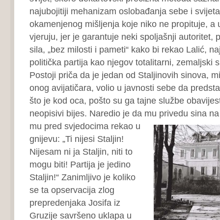
najubojitiji mehanizam oslobađanja sebe i svije
okamenjenog mišljenja koje niko ne propituje, a u č
vjeruju, jer je garantuje neki spoljašnji autoritet,
sila, „bez milosti i pameti“ kako bi rekao Lalić, na
politička partija kao njegov totalitarni, zemaljski 
Postoji priča da je jedan od Staljinovih sinova, 
onog avijatičara, volio u javnosti sebe da predsta
što je kod oca, pošto su ga tajne službe obavijest
neopisivi bijes. Naredio je da mu privedu sina na
mu pred svjedocima rekao u
gnijevu: „Ti nijesi Staljin!
Nijesam ni ja Staljin, niti to
mogu biti! Partija je jedino
Staljin!“ Zanimljivo je koliko
se ta opservacija zlog
prepredenjaka Josifa iz
Gruzije savršeno uklapa u