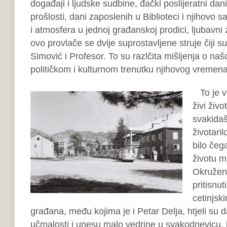
događaji i ljudske sudbine, đački poslijeratni dani
prošlosti, dani zaposlenih u Biblioteci i njihovo s
i atmosfera u jednoj građanskoj prodici, ljubavni 
ovo provlače se dvije suprostavljene struje čiji s
Simović i Profesor. To su razlčita mišljenja o našoj
političkom i kulturnom trenutku njihovog vremena
To je vr
živi živ
svakidaš
životari
bilo čeg
životu m
Okruženi
pritisnut
cetinjsk
građana, među kojima je i Petar Delja, htjeli su 
učmalosti i unesu malo vedrine u svakodnevicu, 