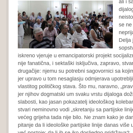
ali i
s
dijalo
neisto
se ne
neprija
Delja 
sopst
iskreno vjeruje u emancipatorski projekt socijaliz
nije fanatična, i sektaški isključiva, zapravo, stva
drugačije: njemu su potrebni sagovornici sa koj
jer upravo u tom nesaglasju odmjerava upotrebljiv
vlastitog političkog stava. Što mu, naravno, „prav
jer njihov dogmatski um svaku vrstu dijaloga dož
slabosti, kao jasan pokazatelj ideološkog koleban
stvari neminovno vodi „skretanju sa partijske lini
većeg grijeha tada nije bilo. Ne znam kako je dana
pitanje da li ideološke partijske linije danas više
već postoje: da li ih se iko dosljedno pridržava?