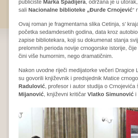
publiciste
Marka Špadijera
, održana je u utorak,
sali
Nacionalne biblioteke „Đurđe Crnojević
“ 
Ovaj roman je fragmentarna slika Cetinja, s’ kraj
početka sedamdesetih godina, data kroz autobiog
zapise bibliotekara, koji su dokumenat stanja svi
prelomnih perioda novije crnogorske istorije, čije
čini više humornim, nego dramatičnim.
Nakon uvodne riječi medijatorke večeri Dragice L
su govorili književnik i predsjednik Matice crnog
Radulović
, profesor i autor studija o Crnojevića
Mijanović
, književni kritičar
Vlatko Simunović
i