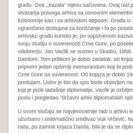
građu. Ova ,,kazala” nijesu sačuvana. Ovaj rad p
stvaranja pravoga arhiva sa osnovnim elementi
fizionomije kao i sa arhivskim depoom .Građa iz o
ograničeno dostupna za korišćenje i to po pos
arhivsku građu koristio je, po sopstvenom kazivan
svoju studiju o suverenosti Crne Gore, po pos
odobrenju. Jan Vaclik se susreo u Skadru, 1856
Danilom. Tom prilikom je dobio zadatak, od knja
pripremi jedan opširniji memorandum koji bi podu
Crne Gore na suverenost. Od knjaza je dobio 15
predujam. Uslov je bio da spis bude objavljen na
koji je jezik tadašnje diplomatije. Vaclik je ozbilj
poslu i pregledao ”državni arhiv diplomatskih spis
U ovom slučaju se najvjerovatnije radi o arhivu k
užurbano i sistematično sređivao Vuk Vrčević. 
rada, po zamisli knjaza Danila, bila je da se di