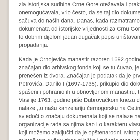
zla istorijska sudbina Crne Gore otežavala i prak
onemogućavala, vrlo često, da se taj dio dokume
sačuva do naših dana. Danas, kada razmatramo na
dokumenata od istorijske vrijednosti za Crnu Go
to dobrim dijelom jedan dugačak popis uništavan
propadanja.
Kada je Crnojevića manastir razoren 1692.godine
značajan dio arhivskog fonda koji se tu čuvao, jer
prenešen iz dvora. Značajan je podatak da je prvi
Petrovića, Danilo I (1697-1735), prikupio dio do
spašeni i pohranio ih u obnovljenom manastiru, t
Vasilije 1763. godine piše Dubrovačkom knezu d
nalaze ,,u našu kanzelariju černogorsku na Cetin
svjedoči o značaju dokumenata koji se nalaze na
organizacije rada sa njima kao i o karakteru vlas
koji možemo zaključiti da je opštenarodni. Mitropo