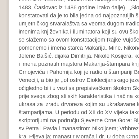
1483, Časlovac iz 1486.godine i tako dalje). ,,
konstatovati da je to bila jedna od najpoznatijih š
umjetničkog stvaralaštva sa veoma dugom tradic
imenima književnika i iluminatora koji su ovu škol
se slažemo sa ovom konstatacijom Rajke Vujošev
pomenemo i imena starca Makarija, Mine, Nikon
Jelene Balšić, dijaka Dimitrija, Nikole Kosijera,
i imena poznatih majstora Makarija-štampara knji
Crnojevića i Pahomija koji je radio u štampariji 
Veneciji, a bio je ,,ot ostrov Dioklecijanskago jez
očigledno bili u vezi sa prepisivačkom školom S
prije svega zbog stilskih karakteristika i načina k
ukrasa za izradu drvoreza kojim su ukrašavane k
štamparijama. U periodu od XII do XV vijeka tak
skriptorijumi na području Sjeverne Crne Gore: Bi
sv.Petra i Pavla i manastirom Nikoljcem; Vrhbrezn
kraj Pljevalja; manastir Morača i dr. U doba Crno