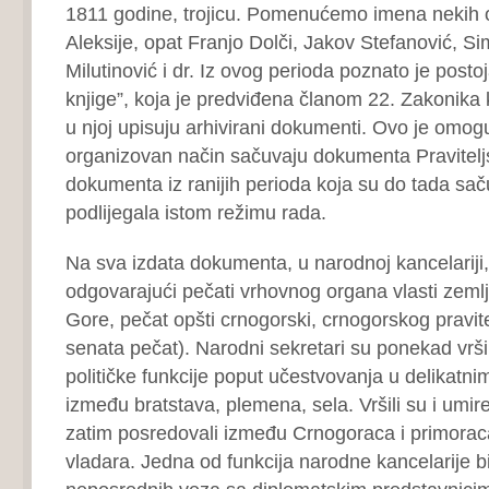
1811 godine, trojicu. Pomenućemo imena nekih o
Aleksije, opat Franjo Dolči, Jakov Stefanović, S
Milutinović i dr. Iz ovog perioda poznato je posto
knjige”, koja je predviđena članom 22. Zakonika
u njoj upisuju arhivirani dokumenti. Ovo je omog
organizovan način sačuvaju dokumenta Praviteljs
dokumenta iz ranijih perioda koja su do tada sač
podlijegala istom režimu rada.
Na sva izdata dokumenta, u narodnoj kancelariji, 
odgovarajući pečati vrhovnog organa vlasti zeml
Gore, pečat opšti crnogorski, crnogorskog pravit
senata pečat). Narodni sekretari su ponekad vrši
političke funkcije poput učestvovanja u delikatn
između bratstava, plemena, sela. Vršili su i umir
zatim posredovali između Crnogoraca i primoraca
vladara. Jedna od funkcija narodne kancelarije bi