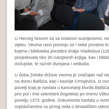
U Herceg Novom se sa notarom susrijećemo, nešt
vijeku. Veoma rano pominju se i neke privatne kn
kojima i biblioteka porodice kralja Vladislava (12
posjedovala oko 30 rukopisnih knjiga, kao i biblio
Anžujske, te raznih dvorjana i velikaša.
U doba Zetske države veoma je značajan rad vla
na dvoru Balšića, kao i kasnije Crnojevića. Iz ov
povelji koja je nastala u kancelariji Đurđa Balšića
prvi put i ime sekretara (logoteta) po imenu Vitko,
povelju 1373. godine. Dokumenta nastala u ovim
svjedočanstva su prvog reda o dinastičkim odno