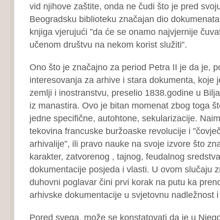
vid njihove zaštite, onda ne čudi što je pred svoj
Beogradsku biblioteku značajan dio dokumenata i
knjiga vjerujući ”da će se onamo najvjernije čuva
učenom društvu na nekom korist služiti”.
Ono što je značajno za period Petra II je da je, 
interesovanja za arhive i stara dokumenta, koje j
zemlji i inostranstvu, preselio 1838.godine u Bilj
iz manastira. Ovo je bitan momenat zbog toga što
jedne specifične, autohtone, sekularizacije. Naim
tekovina francuske buržoaske revolucije i ”čovječ
arhivalije”, ili pravo nauke na svoje izvore što zn
karakter, zatvorenog , tajnog, feudalnog sredstv
dokumentacije posjeda i vlasti. U ovom slučaju z
duhovni poglavar čini prvi korak na putu ka pre
arhivske dokumentacije u svjetovnu nadležnost i 
Pored svega, može se konstatovati da je u Njeg