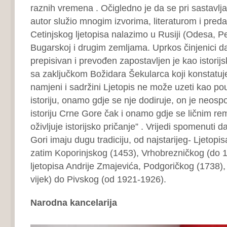
raznih vremena . Očigledno je da se pri sastavlj
autor služio mnogim izvorima, literaturom i preda
Cetinjskog ljetopisa nalazimo u Rusiji (Odesa, 
Bugarskoj i drugim zemljama. Uprkos činjenici da
prepisivan i prevođen zapostavljen je kao istorij
sa zaključkom Božidara Šekularca koji konstatuje
namjeni i sadržini Ljetopis ne može uzeti kao po
istoriju, onamo gdje se nje dodiruje, on je neospo
istoriju Crne Gore čak i onamo gdje se ličnim re
oživljuje istorijsko pričanje” . Vrijedi spomenuti da
Gori imaju dugu tradiciju, od najstarijeg- Ljetopi
zatim Koporinjskog (1453), Vrhobrezničkog (do 
ljetopisa Andrije Zmajevića, Podgoričkog (1738),
vijek) do Pivskog (od 1921-1926).
Narodna kancelarija