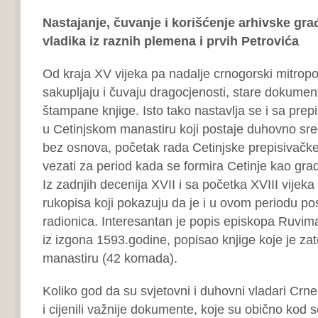
Nastajanje, čuvanje i korišćenje arhivske gra
vladika iz raznih plemena i prvih Petrovića
Od kraja XV vijeka pa nadalje crnogorski mitropoli
sakupljaju i čuvaju dragocjenosti, stare dokument
štampane knjige. Isto tako nastavlja se i sa pre
u Cetinjskom manastiru koji postaje duhovno sr
bez osnova, početak rada Cetinjske prepisivačk
vezati za period kada se formira Cetinje kao grad 
Iz zadnjih decenija XVII i sa početka XVIII vijeka 
rukopisa koji pokazuju da je i u ovom periodu po
radionica. Interesantan je popis episkopa Ruvima
iz izgona 1593.godine, popisao knjige koje je za
manastiru (42 komada).
Koliko god da su svjetovni i duhovni vladari Crne
i cijenili važnije dokumente, koje su obično kod se