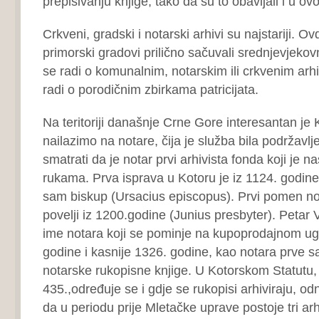
prepisivanju knjige, tako da su to obavljali i u 
Crkveni, gradski i notarski arhivi su najstariji. Ov
primorski gradovi prilično sačuvali srednjevjekov
se radi o komunalnim, notarskim ili crkvenim arhi
radi o porodičnim zbirkama patricijata.
Na teritoriji današnje Crne Gore interesantan je K
nailazimo na notare, čija je služba bila podržavl
smatrati da je notar prvi arhivista fonda koji je 
rukama. Prva isprava u Kotoru je iz 1124. godine.
sam biskup (Ursacius episcopus). Prvi pomen not
povelji iz 1200.godine (Junius presbyter). Petar Vi
ime notara koji se pominje na kupoprodajnom ug
godine i kasnije 1326. godine, kao notara prve 
notarske rukopisne knjige. U Kotorskom Statutu,
435.,određuje se i gdje se rukopisi arhiviraju, o
da u periodu prije Mletačke uprave postoje tri ar