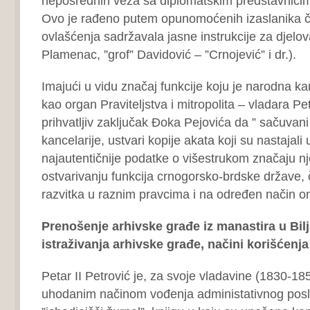
neposrednih veza sa diplomatskim predstavnicim
Ovo je rađeno putem opunomoćenih izaslanika č
ovlašćenja sadržavala jasne instrukcije za djelo
Plamenac, ”grof” Davidović – ”Crnojević” i dr.).
Imajući u vidu značaj funkcije koju je narodna kan
kao organ Praviteljstva i mitropolita – vladara Pet
prihvatljiv zaključak Đoka Pejovića da ” sačuvan
kancelarije, ustvari kopije akata koji su nastajali u
najautentičnije podatke o višestrukom značaju n
ostvarivanju funkcija crnogorsko-brdske države, č
razvitka u raznim pravcima i na određen način o
Prenošenje arhivske građe iz manastira u Bil
istraživanja arhivske građe, načini korišćenja
Petar II Petrović je, za svoje vladavine (1830-18
uhodanim načinom vođenja administativnog posl