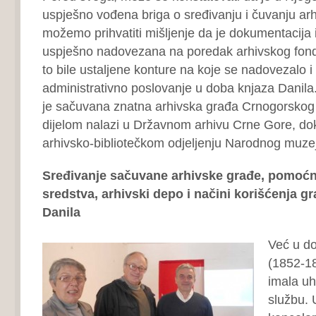
uspješno vođena briga o sređivanju i čuvanju arhi
možemo prihvatiti mišljenje da je dokumentacija 
uspješno nadovezana na poredak arhivskog fonda
to bile ustaljene konture na koje se nadovezalo i
administrativno poslovanje u doba knjaza Danila.
je sačuvana znatna arhivska građa Crnogorskog 
dijelom nalazi u Državnom arhivu Crne Gore, dok
arhivsko-bibliotečkom odjeljenju Narodnog muze
Sređivanje sačuvane arhivske građe, pomoćn
sredstva, arhivski depo i načini korišćenja g
Danila
Već u d
(1852-1
imala uh
službu. 