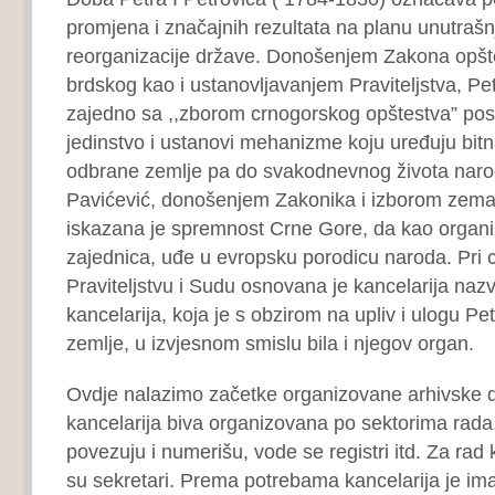
promjena i značajnih rezultata na planu unutrašnj
reorganizacije države. Donošenjem Zakona opšt
brdskog kao i ustanovljavanjem Praviteljstva, Pet
zajedno sa ,,zborom crnogorskog opštestva” pos
jedinstvo i ustanovi mehanizme koju uređuju bitn
odbrane zemlje pa do svakodnevnog života naro
Pavićević, donošenjem Zakonika i izborom zemalj
iskazana je spremnost Crne Gore, da kao organ
zajednica, uđe u evropsku porodicu naroda. Pri
Praviteljstvu i Sudu osnovana je kancelarija na
kancelarija, koja je s obzirom na upliv i ulogu Petr
zemlje, u izvjesnom smislu bila i njegov organ.
Ovdje nalazimo začetke organizovane arhivske dje
kancelarija biva organizovana po sektorima rad
povezuju i numerišu, vode se registri itd. Za rad
su sekretari. Prema potrebama kancelarija je imal