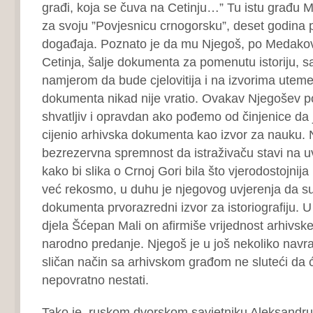
građi, koja se čuva na Cetinju…” Tu istu građu M
za svoju ”Povjesnicu crnogorsku”, deset godina 
događaja. Poznato je da mu Njegoš, po Medako
Cetinja, šalje dokumenta za pomenutu istoriju, s
namjerom da bude cjelovitija i na izvorima uteme
dokumenta nikad nije vratio. Ovakav Njegošev p
shvatljiv i opravdan ako pođemo od činjenice da
cijenio arhivska dokumenta kao izvor za nauku.
bezrezervna spremnost da istraživaču stavi na u
kako bi slika o Crnoj Gori bila što vjerodostojnija
već rekosmo, u duhu je njegovog uvjerenja da s
dokumenta prvorazredni izvor za istoriografiju. 
djela Šćepan Mali on afirmiše vrijednost arhivs
narodno predanje. Njegoš je u još nekoliko navr
sličan način sa arhivskom građom ne sluteći da
nepovratno nestati.
Tako je, ruskom dvorskom savjetniku Aleksandru 