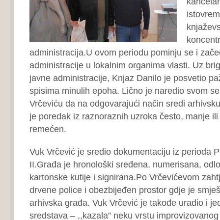
kancelari
istovrem
knjaževs
koncentr
administracija.U ovom periodu pominju se i zač
administracije u lokalnim organima vlasti. Uz br
javne administracije, Knjaz Danilo je posvetio pa
spisima minulih epoha. Lično je naredio svom s
Vrčeviću da na odgovarajući način sredi arhivsku
je poredak iz raznoraznih uzroka često, manje ili 
remećen.
Vuk Vrčević je sredio dokumentaciju iz perioda Pe
II.Građa je hronološki sređena, numerisana, odl
kartonske kutije i signirana.Po Vrčevićevom zaht
drvene police i obezbijeđen prostor gdje je smj
arhivska građa. Vuk Vrčević je takođe uradio i je
sredstava – ,,kazala” neku vrstu improvizovanog