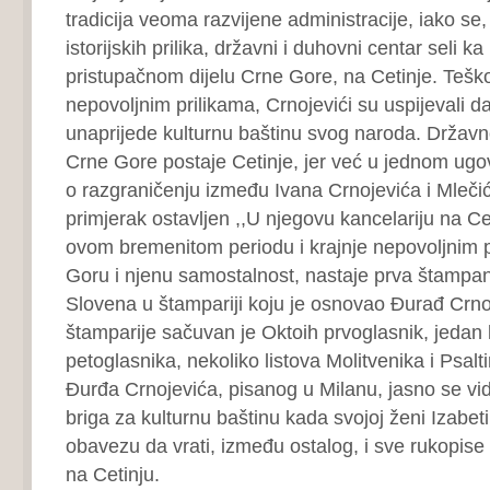
tradicija veoma razvijene administracije, iako se,
istorijskih prilika, državni i duhovni centar seli k
pristupačnom dijelu Crne Gore, na Cetinje. Te
nepovoljnim prilikama, Crnojevići su uspijevali d
unaprijede kulturnu baštinu svog naroda. Državn
Crne Gore postaje Cetinje, jer već u jednom ugo
o razgraničenju između Ivana Crnojevića i Mlečić
primjerak ostavljen ,,U njegovu kancelariju na Ce
ovom bremenitom periodu i krajnje nepovoljnim 
Goru i njenu samostalnost, nastaje prva štampan
Slovena u štampariji koju je osnovao Đurađ Crnoj
štamparije sačuvan je Oktoih prvoglasnik, jedan l
petoglasnika, nekoliko listova Molitvenika i Psalti
Đurđa Crnojevića, pisanog u Milanu, jasno se vid
briga za kulturnu baštinu kada svojoj ženi Izabeti
obavezu da vrati, između ostalog, i sve rukopise
na Cetinju.