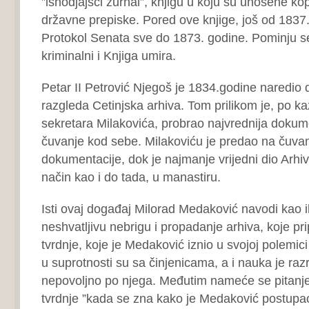
”ishodjajšči žurnal”, knjigu u koju su unošene ko
državne prepiske. Pored ove knjige, još od 1837.
Protokol Senata sve do 1873. godine. Pominju se
kriminalni i Knjiga umira.
Petar II Petrović Njegoš je 1834.godine naredio d
razgleda Cetinjska arhiva. Tom prilikom je, po k
sekretara Milakovića, probrao najvrednija dokum
čuvanje kod sebe. Milakoviću je predao na čuvanj
dokumentacije, dok je najmanje vrijedni dio Arhiv
način kao i do tada, u manastiru.
Isti ovaj događaj Milorad Medaković navodi kao il
neshvatljivu nebrigu i propadanje arhiva, koje pr
tvrdnje, koje je Medaković iznio u svojoj polemi
u suprotnosti su sa činjenicama, a i nauka je razr
nepovoljno po njega. Međutim nameće se pitanj
tvrdnje ”kada se zna kako je Medaković postupa