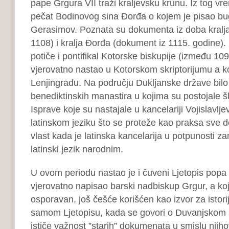
pape Grgura VII traži kraljevsku krunu. Iz tog vr
pečat Bodinovog sina Đorđa o kojem je pisao bu
Gerasimov. Poznata su dokumenta iz doba kralj
1108) i kralja Đorđa (dokument iz 1115. godine).
potiče i pontifikal Kotorske biskupije (između 109
vjerovatno nastao u Kotorskom skriptorijumu a ko
Lenjingradu. Na području Dukljanske države bilo 
benediktinskih manastira u kojima su postojale šk
Isprave koje su nastajale u kancelariji Vojislavlj
latinskom jeziku što se proteže kao praksa sve 
vlast kada je latinska kancelarija u potpunosti za
latinski jezik narodnim.
U ovom periodu nastao je i čuveni Ljetopis popa D
vjerovatno napisao barski nadbiskup Grgur, a koji
osporavan, još češće korišćen kao izvor za istor
samom Ljetopisu, kada se govori o Duvanjskom 
ističe važnost ”starih” dokumenata u smislu njih