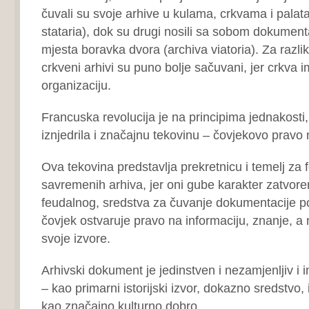
čuvali su svoje arhive u kulama, crkvama i palat
stataria), dok su drugi nosili sa sobom dokument
mjesta boravka dvora (archiva viatoria). Za razli
crkveni arhivi su puno bolje sačuvani, jer crkva i
organizaciju.
Francuska revolucija je na principima jednakosti,
iznjedrila i značajnu tekovinu – čovjekovo pravo n
Ova tekovina predstavlja prekretnicu i temelj za 
savremenih arhiva, jer oni gube karakter zatvore
feudalnog, sredstva za čuvanje dokumentacije pos
čovjek ostvaruje pravo na informaciju, znanje, a
svoje izvore.
Arhivski dokument je jedinstven i nezamjenljiv i 
– kao primarni istorijski izvor, dokazno sredstvo, 
kao značajno kulturno dobro.