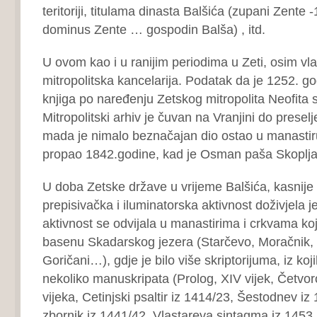
teritoriji, titulama dinasta Balšića (zupani Zente 
dominus Zente … gospodin Balša) , itd.
U ovom kao i u ranijim periodima u Zeti, osim vla
mitropolitska kancelarija. Podatak da je 1252. g
knjiga po naređenju Zetskog mitropolita Neofita 
Mitropolitski arhiv je čuvan na Vranjini do preselj
mada je nimalo beznačajan dio ostao u manastiru 
propao 1842.godine, kad je Osman paša Skopljak
U doba Zetske države u vrijeme Balšića, kasnije
prepisivačka i iluminatorska aktivnost doživjela j
aktivnost se odvijala u manastirima i crkvama koji
basenu Skadarskog jezera (Starčevo, Moračnik, 
Goričani…), gdje je bilo više skriptorijuma, iz ko
nekoliko manuskripata (Prolog, XIV vijek, Četvor
vijeka, Cetinjski psaltir iz 1414/23, Šestodnev iz
zbornik iz 1441/42, Vlastareva sintagma iz 1453,