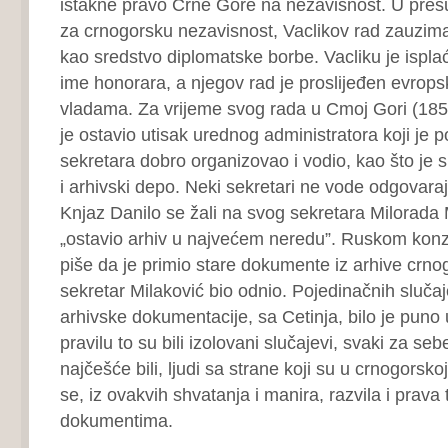
istakne pravo Crne Gore na nezavisnost. U pr
za crnogorsku nezavisnost, Vaclikov rad zauzim
kao sredstvo diplomatske borbe. Vacliku je ispla
ime honorara, a njegov rad je proslijeđen evrop
vladama. Za vrijeme svog rada u Cmoj Gori (185
je ostavio utisak urednog administratora koji je
sekretara dobro organizovao i vodio, kao što je 
i arhivski depo. Neki sekretari ne vode odgovaraj
Knjaz Danilo se žali na svog sekretara Milorada
„ostavio arhiv u najvećem neredu”. Ruskom konz
piše da je primio stare dokumente iz arhive crno
sekretar Milaković bio odnio. Pojedinačnih sluč
arhivske dokumentacije, sa Cetinja, bilo je puno
pravilu to su bili izolovani slučajevi, svaki za seb
najčešće bili, ljudi sa strane koji su u crnogorsk
se, iz ovakvih shvatanja i manira, razvila i prava
dokumentima.