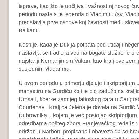
isprave, kao što je uočljiva i važnost njihovog č
periodu nastala je legenda o Vladimiru (sv. Vladim
predstavlja prve osnove književnosti među slo
Balkanu.
Kasnije, kada je Duklja potpala pod uticaj i heg
nastavlja se tradicija veoma bogate službene pre
najstariji Nemanjin sin Vukan, kao kralj ove zeml
susjednim vladarima.
U ovom periodu u primorju djeluje i skriptorijum
manastiru na Gurdiću koji je bio zadužbina kralji
Uroša I, kćerke zadnjeg latinskog cara u Carigr
Courtenay . Kraljica Jelena je dovela na Gurdić 
Dubrovnika u kojem je već postojao skriptorijum.
odredbama opšteg zbora Franjevačkog reda iz 12
održan u Narboni propisana i obaveza da se bra