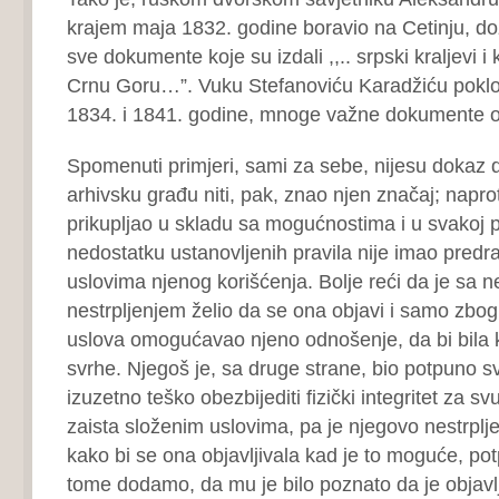
krajem maja 1832. godine boravio na Cetinju, d
sve dokumente koje su izdali ,,.. srpski kraljevi i 
Crnu Goru…”. Vuku Stefanoviću Karadžiću poklon
1834. i 1841. godine, mnoge važne dokumente o
Spomenuti primjeri, sami za sebe, nijesu dokaz 
arhivsku građu niti, pak, znao njen značaj; naprot
prikupljao u skladu sa mogućnostima i u svakoj pril
nedostatku ustanovljenih pravila nije imao pred
uslovima njenog korišćenja. Bolje reći da je sa 
nestrpljenjem želio da se ona objavi i samo zbog 
uslova omogućavao njeno odnošenje, da bi bila 
svrhe. Njegoš je, sa druge strane, bio potpuno sv
izuzetno teško obezbijediti fizički integritet za s
zaista složenim uslovima, pa je njegovo nestrplje
kako bi se ona objavljivala kad je to moguće, pot
tome dodamo, da mu je bilo poznato da je objav