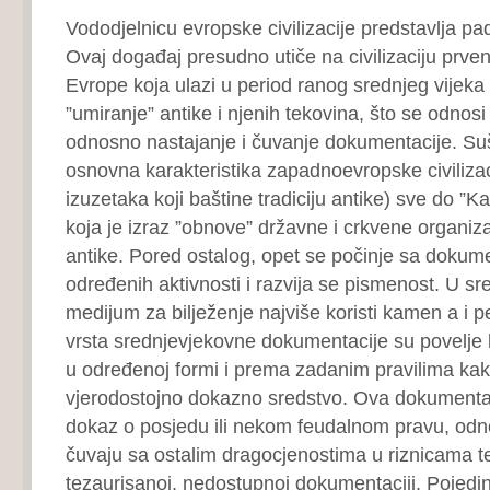
Vododjelnicu evropske civilizacije predstavlja p
Ovaj događaj presudno utiče na civilizaciju prv
Evrope koja ulazi u period ranog srednjeg vijeka 
”umiranje” antike i njenih tekovina, što se odnosi
odnosno nastajanje i čuvanje dokumentacije. Suš
osnovna karakteristika zapadnoevropske civiliza
izuzetaka koji baštine tradiciju antike) sve do ”
koja je izraz ”obnove” državne i crkvene organiz
antike. Pored ostalog, opet se počinje sa doku
određenih aktivnosti i razvija se pismenost. U s
medijum za bilježenje najviše koristi kamen a i
vrsta srednjevjekovne dokumentacije su povelje 
u određenoj formi i prema zadanim pravilima kako
vjerodostojno dokazno sredstvo. Ova dokumentac
dokaz o posjedu ili nekom feudalnom pravu, odno
čuvaju sa ostalim dragocjenostima u riznicama te
tezaurisanoj, nedostupnoj dokumentaciji. Pojedini