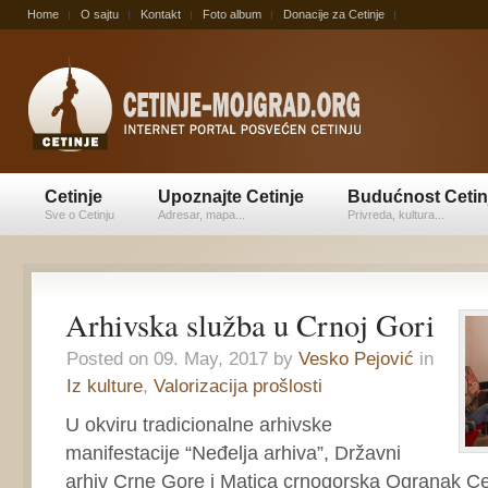
Home
O sajtu
Kontakt
Foto album
Donacije za Cetinje
Cetinje
Upoznajte Cetinje
Budućnost Cetin
Sve o Cetinju
Adresar, mapa...
Privreda, kultura...
Arhivska služba u Crnoj Gori
Posted on 09. May, 2017 by
Vesko Pejović
in
Iz kulture
,
Valorizacija prošlosti
U okviru tradicionalne arhivske
manifestacije “Neđelja arhiva”, Državni
arhiv Crne Gore i Matica crnogorska Ogranak Cetin