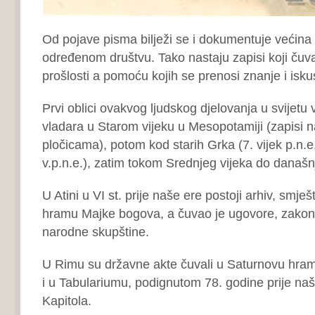
Od pojave pisma bilježi se i dokumentuje većina 
određenom društvu. Tako nastaju zapisi koji čuva
prošlosti a pomoću kojih se prenosi znanje i isku
Prvi oblici ovakvog ljudskog djelovanja u svijetu
vladara u Starom vijeku u Mesopotamiji (zapisi n
pločicama), potom kod starih Grka (7. vijek p.n.e
v.p.n.e.), zatim tokom Srednjeg vijeka do današn
U Atini u VI st. prije naše ere postoji arhiv, smje
hramu Majke bogova, a čuvao je ugovore, zakon
narodne skupštine.
U Rimu su državne akte čuvali u Saturnovu hram
i u Tabulariumu, podignutom 78. godine prije n
Kapitola.