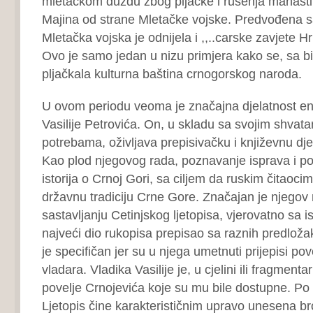
mletačkom duždu zbog pljačke i rušenja manastir
Majina od strane Mletačke vojske. Predvođena sa
Mletačka vojska je odnijela i ,,..carske zavjete H
Ovo je samo jedan u nizu primjera kako se, sa bi
pljačkala kulturna baština crnogorskog naroda.
U ovom periodu veoma je značajna djelatnost en
Vasilije Petrovića. On, u skladu sa svojim shvata
potrebama, oživljava prepisivačku i književnu dje
Kao plod njegovog rada, poznavanje isprava i pot
istorija o Crnoj Gori, sa ciljem da ruskim čitaocima
državnu tradiciju Crne Gore. Značajan je njegov
sastavljanju Cetinjskog ljetopisa, vjerovatno sa is
najveći dio rukopisa prepisao sa raznih predložaka
je specifičan jer su u njega umetnuti prijepisi po
vladara. Vladika Vasilije je, u cjelini ili fragment
povelje Crnojevića koje su mu bile dostupne. Po sa
Ljetopis čine karakterističnim upravo unesena b