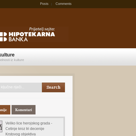
Posts
Comments
kulture
elnosti iz kulture
anije
Komentari
Veliko lice herojskog grada -
Cetinje kroz tri decenije
Krstovog objektiva