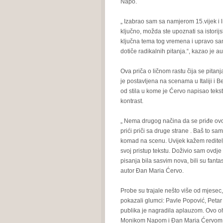
Napo.
„ Izabrao sam sa namjerom 15.vijek i l
ključno, možda ste upoznati sa istorij
ključna tema tog vremena i upravo sam
dotiče radikalnih pitanja.“, kazao je a
Ova priča o ličnom rastu čija se pitan
je postavljena na scenama u Italiji i B
od stila u kome je Ćervo napisao tekst 
kontrast.
„ Nema drugog načina da se priđe ovom
prići priči sa druge strane . Baš to s
komad na scenu. Uvijek kažem reditelj
svoj pristup tekstu. Doživio sam ovdje
pisanja bila sasvim nova, bili su fantast
autor Đan Maria Ćervo.
Probe su trajale nešto više od mjesec,
pokazali glumci: Pavle Popović, Petar
publika je nagradila aplauzom. Ovo oh
Monikom Napom i Đan Maria Ćervom, po