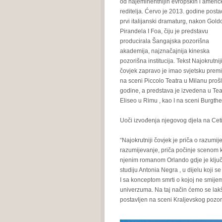
od najeminentnijih evropskih i američ
reditelja. Ćervo je 2013. godine posta
prvi italijanski dramaturg, nakon Goldo
Pirandela I Foa, čiju je predstavu
producirala Šangajska pozorišna
akademija, najznačajnija kineska
pozorišna institucija. Tekst Najokrutnij
čovjek zapravo je imao svjetsku premi
na sceni Piccolo Teatra u Milanu proš
godine, a predstava je izvedena u Tea
Eliseo u Rimu , kao I na sceni Burgthe
Uoči izvođenja njegovog djela na Ceti
“Najokrutniji čovjek je priča o razumije
razumijevanje, priča počinje scenom ko
njenim romanom Orlando gdje je ključno
studiju Antonia Negra , u dijelu koji s
I sa konceptom smrti o kojoj ne smije
univerzuma. Na taj način ćemo se lakše
postavljen na sceni Kraljevskog pozori