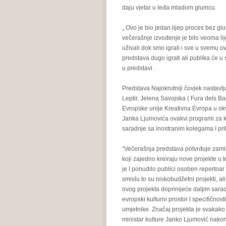
daju vjetar u leđa mladom glumcu.
„ Ovo je bio jedan lijep proces bez gl
večerašnje izvođenje je bilo veoma lije
uživali dok smo igrali i sve u svemu o
predstava dugo igrati ali publika će u
u predstavi .
Predstava Najokrutniji čovjek nastavlj
Leptir, Jelena Savojska ( Fura dels Ba
Evropske unije Kreativna Evropa u okvi
Janka Ljumovića ovakvi programi za k
saradnje sa inostranim kolegama I pri
“Večerašnja predstava potvrđuje zamilj
koji zajedno kreiraju nove projekte u 
je I ponudilo publici osoben repertoar
smislu to su niskobudžetni projekti, al
ovog projekta doprinijeće daljim sarad
evropski kulturni prostor I specifičnost
umjetnike. Značaj projekta je svakako i
ministar kulture Janko Ljumović nakon