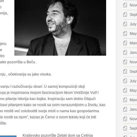
kih
Nov
o
nija,
Sep
July
May
i
Mar
jeru
le
Jan
tro
ater pozorišta u Beču .
Nov
Sep
nju , očekivanja su jako visoka.
July
vanju I razlučivanju stvari. U samoj kompoziciji stoji
May
ja je inspirisana mojom fascinacijom likom Virdžinije Vulf I
 pitanje istorija kao bajka. Inspiraciju sam dobio čitajući
Mar
e bavi pitanjem kako se nositi sa svim nerazumljivim u životu, kao
Jan
mo misliti već osloboditi svoje misli o nama kao gospodarima
 nositi sa njom”, kazao je Ćervo o svom tekstu koji će biti
Nov
šta.
Sep
Kraljevsko pozorište Zetski dom sa Cetinja