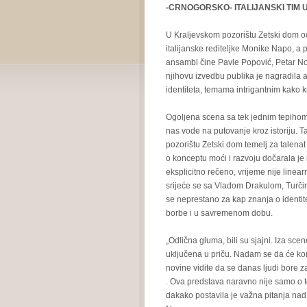
-CRNOGORSKO- ITALIJANSKI TIM 
U Kraljevskom pozorištu Zetski dom odi
italijanske rediteljke Monike Napo, a
ansambl čine Pavle Popović, Petar No
njihovu izvedbu publika je nagradila
identiteta, temama intrigantnim kako kr
Ogoljena scena sa tek jednim tepihom i
nas vode na putovanje kroz istoriju. T
pozorištu Zetski dom temelj za talena
o konceptu moći i razvoju dočarala je 
eksplicitno rečeno, vrijeme nije linearn
srijeće se sa Vladom Drakulom, Turčin
se neprestano za kap znanja o identitet
borbe i u savremenom dobu.
„Odlična gluma, bili su sjajni. Iza scen
uključena u priču. Nadam se da će kom
novine vidite da se danas ljudi bore 
. Ova predstava naravno nije samo o to
dakako postavila je važna pitanja nad 