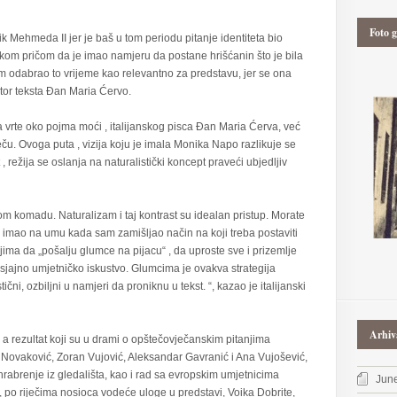
Foto g
ik Mehmeda II jer je baš u tom periodu pitanje identiteta bio
skom pričom da je imao namjeru da postane hrišćanin što je bila
 odabrao to vrijeme kao relevantno za predstavu, jer se ona
utor teksta Đan Maria Ćervo.
ja vrte oko pojma moći , italijanskog pisca Đan Maria Ćerva, već
eču. Ovoga puta , vizija koju je imala Monika Napo razlikuje se
, režija se oslanja na naturalistički koncept praveći ubjedljiv
 komadu. Naturalizam i taj kontrast su idealan pristup. Morate
am imao na umu kada sam zamišljao način na koji treba postaviti
ima da „pošalju glumce na pijacu“ , da uproste sve i prizemlje
 sjajno umjetničko iskustvo. Glumcima je ovakva strategija
ični, ozbiljni u namjeri da proniknu u tekst. “, kazao je italijanski
Arhiv
 a rezultat koji su u drami o opštečovječanskim pitanjima
 Novaković, Zoran Vujović, Aleksandar Gavranić i Ana Vujošević,
rabrenje iz gledališta, kao i rad sa evropskim umjetnicima
Jun
 riječima nosioca vodeće uloge u predstavi, Voika Dobrite,