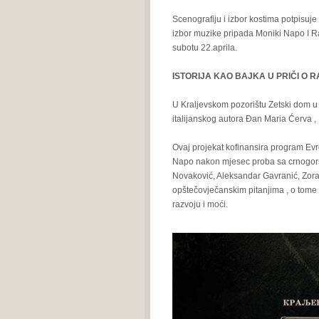
Scenografiju i izbor kostima potpisuj
izbor muzike pripada Moniki Napo I R
subotu 22.aprila.
ISTORIJA KAO BAJKA U PRIČI O R
U Kraljevskom pozorištu Zetski dom u 
italijanskog autora Đan Maria Ćerva , 
Ovaj projekat kofinansira program Evro
Napo nakon mjesec proba sa crnogors
Novaković, Aleksandar Gavranić, Zoran 
opštečovječanskim pitanjima , o tome 
razvoju i moći.