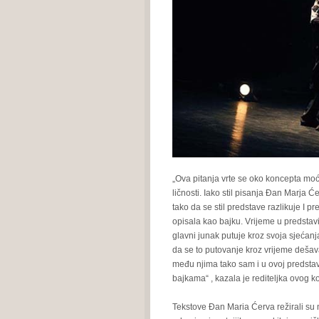
„Ova pitanja vrte se oko koncepta moći,
ličnosti. Iako stil pisanja Đan Marja Će
tako da se stil predstave razlikuje I 
opisala kao bajku. Vrijeme u predstav
glavni junak putuje kroz svoja sjećanj
da se to putovanje kroz vrijeme dešava
među njima tako sam i u ovoj predstavi
bajkama“ , kazala je rediteljka ovog
Tekstove Đan Maria Ćerva režirali su 