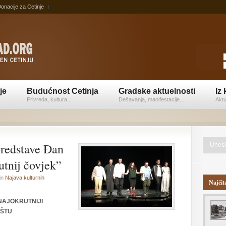
onacije za Cetinje
je
Budućnost Cetinja
Gradske aktuelnosti
Iz 
Privreda, kultura...
Dešavanja, manifestacije...
Aktu
predstave Đan
tnij čovjek”
in
Najava kulturnih
Najčit
NAJOKRUTNIJI
IŠTU