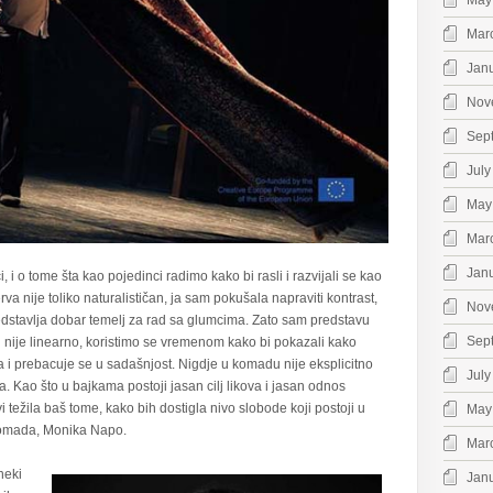
May
Mar
Jan
Nov
Sep
July
May
Mar
Jan
 i o tome šta kao pojedinci radimo kako bi rasli i razvijali se kao
rva nije toliko naturalističan, ja sam pokušala napraviti kontrast,
Nov
predstavlja dobar temelj za rad sa glumcima. Zato sam predstavu
Sep
i nije linearno, koristimo se vremenom kako bi pokazali kako
a i prebacuje se u sadašnjost. Nigdje u komadu nije eksplicitno
July
. Kao što u bajkama postoji jasan cilj likova i jasan odnos
 težila baš tome, kako bih dostigla nivo slobode koji postoji u
May
 komada, Monika Napo.
Mar
neki
Jan