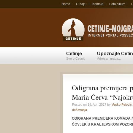
Home
O sajtu
Kontakt
Foto album
D
Cetinje
Upoznajte Cetin
Sve o Cetinju
Adresar, mapa...
Odigrana premijera 
Maria Ćerva “Najokru
Posted on 18. Apr, 2017 by
Vesko Pejović
dešavanja
ODIGRANA PREMIJERA KOMADA 
ČOVJEK U KRALJEVSKOM POZOR