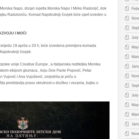
e Monika Napo, dizajn svjetla Monika Napo I Mirko Radonjić, dok
Feb
ajku Raduloviću. Komad Najokrutniji čovjek biće opet izveden u
Nov
Sep
AZVOJU I MOĆI
July
srijedu 19.aprila u 20 h, biće izvedena premijera komada
May
Najokrutniji čovjek.
Mar
pske unije Creative Europe , a italijanska rediteljka Monika
Jan
kom ekipom glumaca , koju čine Pavle Popović, Petar
Nov
Vujović i Ana Vujošević, iznjedrila je priču o
šta predstavlja pravu okrutnost u društvu i vezama, bajku o
Sep
July
May
Mar
Jan
Nov