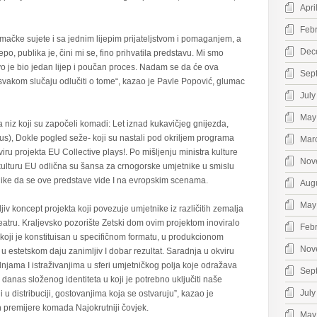
Apri
Feb
umačke sujete i sa jednim lijepim prijateljstvom i pomaganjem, a
Dec
po, publika je, čini mi se, fino prihvatila predstavu. Mi smo
vo je bio jedan lijep i poučan proces. Nadam se da će ova
Sep
 svakom slučaju odlučiti o tome“, kazao je Pavle Popović, glumac
July
May
a niz koji su započeli komadi: Let iznad kukavičjeg gnijezda,
us), Dokle pogled seže- koji su nastali pod okriljem programa
Mar
ru projekta EU Collective plays!. Po mišljenju ministra kulture
Nov
ulturu EU odlična su šansa za crnogorske umjetnike u smislu
like da se ove predstave vide I na evropskim scenama.
Aug
May
iv koncept projekta koji povezuje umjetnike iz različitih zemalja
teatru. Kraljevsko pozorište Zetski dom ovim projektom inoviralo
Feb
 koji je konstituisan u specifičnom formatu, u produkcionom
Nov
i u estetskom daju zanimljiv I dobar rezultat. Saradnja u okviru
njama I istraživanjima u sferi umjetničkog polja koje odražava
Sep
i danas složenog identiteta u koji je potrebno uključiti naše
July
 u distribuciji, gostovanjima koja se ostvaruju”, kazao je
 premijere komada Najokrutniji čovjek.
May