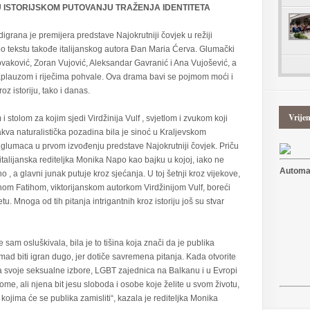
U ISTORIJSKOM PUTOVANJU TRAŽENJA IDENTITETA
grana je premijera predstave Najokrutniji čovjek u režiji
 po tekstu takođe italijanskog autora Đan Maria Ćerva. Glumački
vaković, Zoran Vujović, Aleksandar Gavranić i Ana Vujošević, a
 aplauzom i riječima pohvale. Ova drama bavi se pojmom moći i
oz istoriju, tako i danas.
Vrije
 stolom za kojim sjedi Virdžinija Vulf , svjetlom i zvukom koji
akva naturalistička pozadina bila je sinoć u Kraljevskom
t glumaca u prvom izvođenju predstave Najokrutniji čovjek. Priču
italijanska rediteljka Monika Napo kao bajku u kojoj, iako ne
Automat
o , a glavni junak putuje kroz sjećanja. U toj šetnji kroz vijekove,
om Fatihom, viktorijanskom autorkom Virdžinijom Vulf, boreći
u. Mnoga od tih pitanja intrigantnih kroz istoriju još su stvar
e sam osluškivala, bila je to tišina koja znači da je publika
ad biti igran dugo, jer dotiče savremena pitanja. Kada otvorite
za svoje seksualne izbore, LGBT zajednica na Balkanu i u Evropi
me, ali njena bit jesu sloboda i osobe koje želite u svom životu,
kojima će se publika zamisliti“, kazala je rediteljka Monika