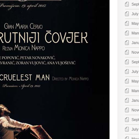
Sep
July
May
Mar
Jan
Nov
Sep
July
May
Mar
Jan
Nov
Sep
July