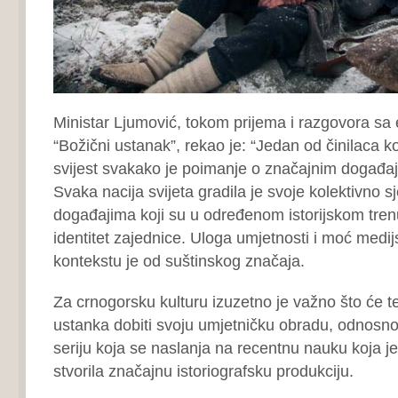
Ministar Ljumović, tokom prijema i razgovora sa 
“Božični ustanak”, rekao je: “Jedan od činilaca koj
svijest svakako je poimanje o značajnim događaji
Svaka nacija svijeta gradila je svoje kolektivno s
događajima koji su u određenom istorijskom trenu
identitet zajednice. Uloga umjetnosti i moć medi
kontekstu je od suštinskog značaja.
Za crnogorsku kulturu izuzetno je važno što će
ustanka dobiti svoju umjetničku obradu, odnosno 
seriju koja se naslanja na recentnu nauku koja 
stvorila značajnu istoriografsku produkciju.