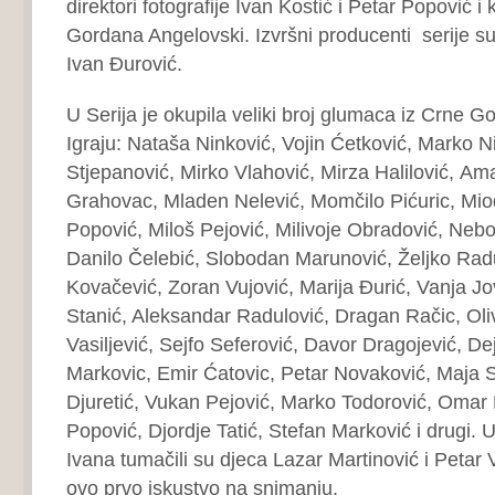
direktori fotografije Ivan Kostić i Petar Popović i
Gordana Angelovski. Izvršni producenti serije su
Ivan Đurović.
U Serija je okupila veliki broj glumaca iz Crne Go
Igraju: Nataša Ninković, Vojin Ćetković, Marko Ni
Stjepanović, Mirko Vlahović, Mirza Halilović, Am
Grahovac, Mladen Nelević, Momčilo Pićuric, Mio
Popović, Miloš Pejović, Milivoje Obradović, Neb
Danilo Čelebić, Slobodan Marunović, Željko Ra
Kovačević, Zoran Vujović, Marija Đurić, Vanja Jo
Stanić, Aleksandar Radulović, Dragan Račic, Oli
Vasiljević, Sejfo Seferović, Davor Dragojević, D
Markovic, Emir Ćatovic, Petar Novaković, Maja St
Djuretić, Vukan Pejović, Marko Todorović, Omar
Popović, Djordje Tatić, Stefan Marković i drugi. 
Ivana tumačili su djeca Lazar Martinović i Petar 
ovo prvo iskustvo na snimanju.