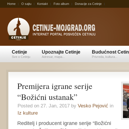
Home
O sajtu
Kontakt
Foto album
Donacije za Cetinje
Cetinje
Upoznajte Cetinje
Budućnost Cetin
Sve o Cetinju
Adresar, mapa...
Privreda, kultura...
Premijera igrane serije
“Božićni ustanak”
Posted on 27. Jan, 2017 by
Vesko Pejović
in
Iz kulture
Reditelj i producent igrane serije “Božićni