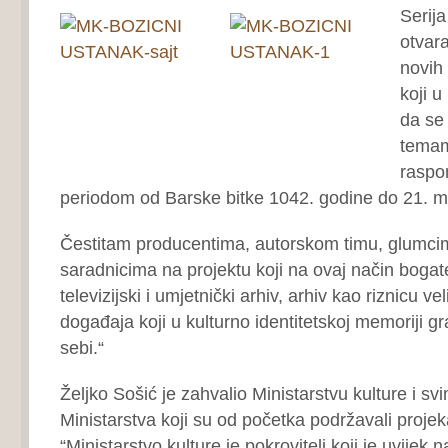
Serija
otvara
novih 
koji u
da se
temam
raspo
periodom od Barske bitke 1042. godine do 21. m
Čestitam producentima, autorskom timu, glumcim
saradnicima na projektu koji na ovaj način bogat
televizijski i umjetnički arhiv, arhiv kao riznicu ve
događaja koji u kulturno identitetskoj memoriji 
sebi.“
Željko Sošić je zahvalio Ministarstvu kulture i sv
Ministarstva koji su od početka podržavali projek
“Ministarstvo kulture je pokrovitelj koji je uvijek n