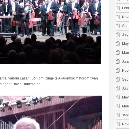
Feb
Nov
Sep
July
May
Mar
Jan
Nov
njama Ivanom Lazar i Sonjom Runje te Akademskim horom “Ivan
Sep
 dirigent David Dancmajer.
July
May
Mar
Jan
Nov