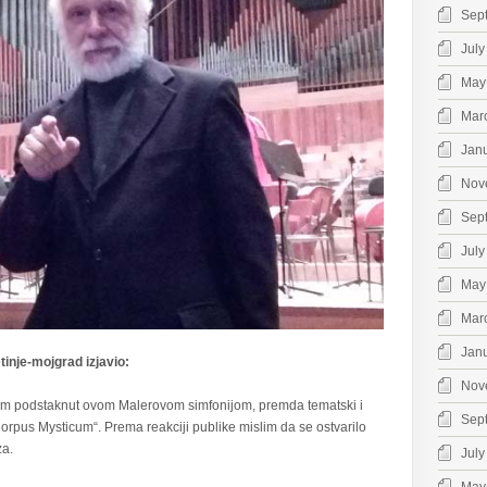
Sep
July
May
Mar
Jan
Nov
Sep
July
May
Mar
Jan
tinje-mojgrad izjavio:
Nov
 sam podstaknut ovom Malerovom simfonijom, premda tematski i
Sep
,Corpus Mysticum“. Prema reakciji publike mislim da se ostvarilo
za.
July