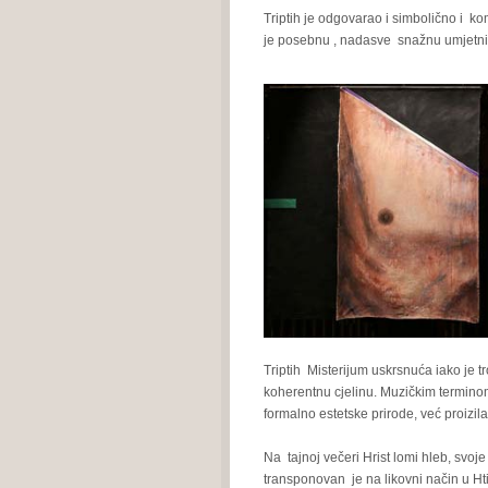
Triptih je odgovarao i simbolično i k
je posebnu , nadasve snažnu umjetni
Triptih Misterijum uskrsnuća iako je 
koherentnu cjelinu. Muzičkim terminom
formalno estetske prirode, već proizilaz
Na tajnoj večeri Hrist lomi hleb, svoje m
transponovan je na likovni način u Ht