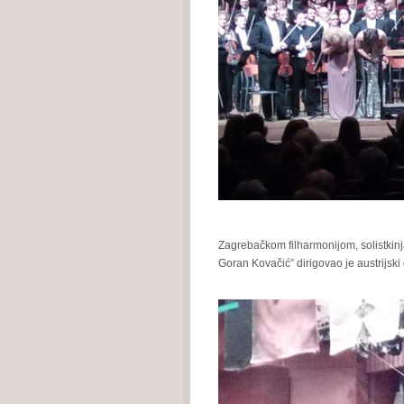
Zagrebačkom filharmonijom, solistki
Goran Kovačić” dirigovao je austrijski