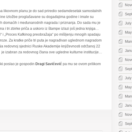
Nov
k, na likovnom planu je do sad priredio sedamdesetak samostalnih
Sep
jedine izložbe proglašavane su događajima godine i imale su
ih domaćih i međunarodnih nagrada i priznanja. Do sada mu je
July
na i tri zbirke priča a uskoro iz štampe izlazi još jedna knjiga…
May
 i „Proces Kafkinog preobražaja“ po mišljenju mnogih spadaju
roze. Za kratke priče tri puta je nagrađivan uglednom nagradom
Mar
 Na redovnoj sjednici Ruske Akademije književnosti održanoj 22
Jan
e je izabran za redovnog člana ove ugledne kulturne institucije…
Nov
ski poslao je gospodin
Dragi Savićević
pa mu se ovom prilikom
Sep
July
May
Mar
Jan
Nov
Sep