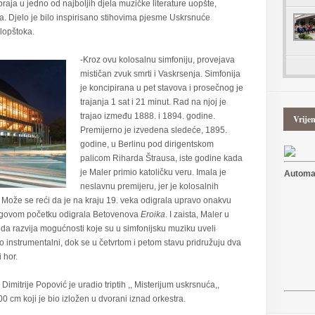
raja u jedno od najboljih djela muzičke literature uopšte,
 Djelo je bilo inspirisano stihovima pjesme Uskrsnuće
lopštoka.
-Kroz ovu kolosalnu simfoniju, provejava
mističan zvuk smrti i Vaskrsenja. Simfonija
je koncipirana u pet stavova i prosečnog je
trajanja 1 sat i 21 minut. Rad na njoj je
trajao između 1888. i 1894. godine.
Vrije
Premijerno je izvedena sledeće, 1895.
godine, u Berlinu pod dirigentskom
palicom Riharda Štrausa, iste godine kada
je Maler primio katoličku veru. Imala je
Automat
neslavnu premijeru, jer je kolosalnih
 Može se reći da je na kraju 19. veka odigrala upravo onakvu
jegovom početku odigrala Betovenova
Eroika
. I zaista, Maler u
e da razvija mogućnosti koje su u simfonijsku muziku uveli
sto instrumentalni, dok se u četvrtom i petom stavu pridružuju dva
 hor.
mitrije Popović je uradio triptih ,, Misterijum uskrsnuća,,
cm koji je bio izložen u dvorani iznad orkestra.