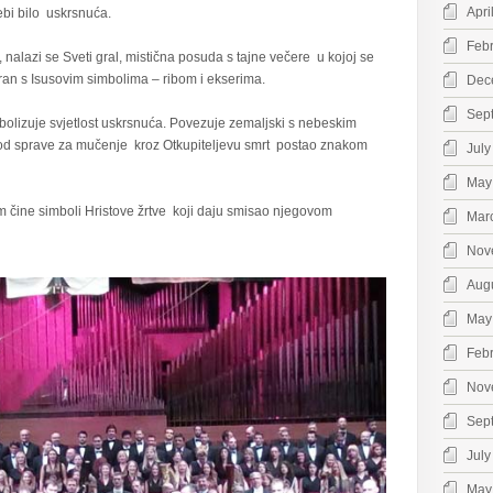
Apri
ebi bilo uskrsnuća.
Feb
 , nalazi se Sveti gral, mistična posuda s tajne večere u kojoj se
piran s Isusovim simbolima – ribom i ekserima.
Dec
Sep
imbolizuje svjetlost uskrsnuća. Povezuje zemaljski s nebeskim
 je od sprave za mučenje kroz Otkupiteljevu smrt postao znakom
July
May
em čine simboli Hristove žrtve koji daju smisao njegovom
Mar
Nov
Aug
May
Feb
Nov
Sep
July
May