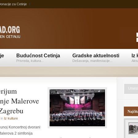
onacije za Cetinje
je
Budućnost Cetinja
Gradske aktuelnosti
Iz 
Privreda, kultura...
Dešavanja, manifestacije...
Aktu
erijum
enje Malerove
 Zagrebu
Najčit
in
Iz kulture
punoj Koncertnoj dvorani
alerova 2 simfonija