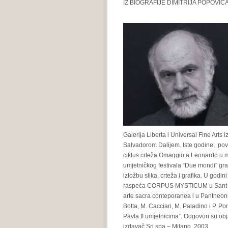
IZ BIOGRAFIJE DIMITRIJA POPOVIĆ
Galerija Liberta i Universal Fine Arts
Salvadorom Dalijem. Iste godine, pov
ciklus crteža Omaggio a Leonardo u
umjetničkog festivala “Due mondi” gra
izložbu slika, crteža i grafika. U godin
raspeća CORPUS MYSTICUM u Sant Andr
arte sacra conteporanea i u Pantheonu. 
Botta, M. Cacciari, M. Paladino i P. P
Pavla II umjetnicima”. Odgovori su obja
izdavač Sri spa – Milano, 2003