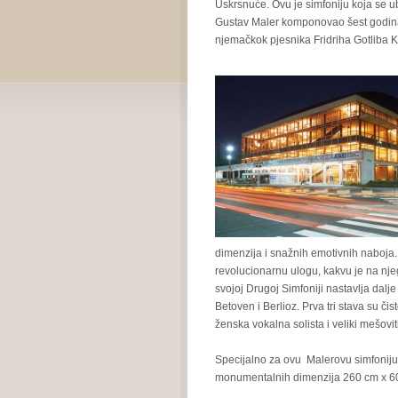
Uskrsnuće. Ovu je simfoniju koja se ub
Gustav Maler komponovao šest godina.
njemačkok pjesnika Fridriha Gotliba K
dimenzija i snažnih emotivnih naboja.
revolucionarnu ulogu, kakvu je na n
svojoj Drugoj Simfoniji nastavlja dalj
Betoven i Berlioz. Prva tri stava su či
ženska vokalna solista i veliki mešoviti
Specijalno za ovu Malerovu simfoniju Di
monumentalnih dimenzija 260 cm x 600 