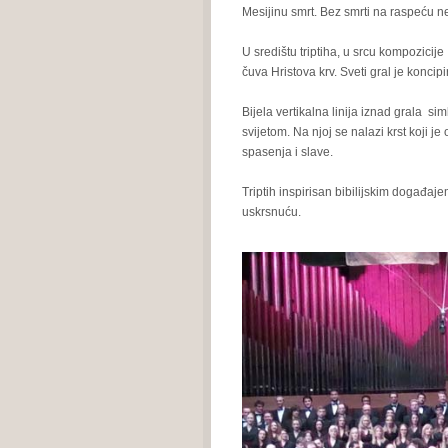
Mesijinu smrt. Bez smrti na raspeću n
U središtu triptiha, u srcu kompozicije
čuva Hristova krv. Sveti gral je konci
Bijela vertikalna linija iznad grala s
svijetom. Na njoj se nalazi krst koji
spasenja i slave.
Triptih inspirisan bibilijskim događaj
uskrsnuću.