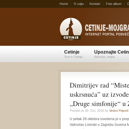
Home
O sajtu
Kontakt
Foto album
D
Cetinje
Upoznajte Cetin
Sve o Cetinju
Adresar, mapa...
Dimitrijev rad “Mist
uskrsnuća” uz izvođ
„Druge simfonije“ u
Posted on 29. Oct, 2016 by
Vesko Pejović
U petak 28 oktobra izvedena je u pre
Vatroslav Lisinski u Zagrebu čuvena M