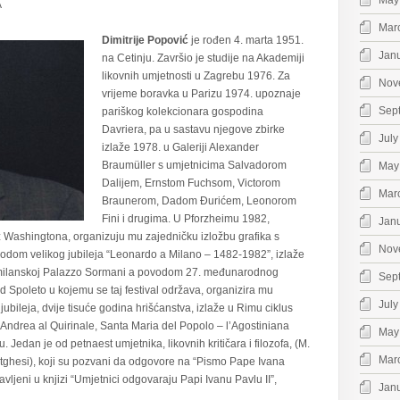
May
A
Mar
Dimitrije Popović
je rođen 4. marta 1951.
Jan
na Cetinju. Završio je studije na Akademiji
likovnih umjetnosti u Zagrebu 1976. Za
Nov
vrijeme boravka u Parizu 1974. upoznaje
Sep
pariškog kolekcionara gospodina
Davriera, pa u sastavu njegove zbirke
July
izlaže 1978. u Galeriji Alexander
Braumüller s umjetnicima Salvadorom
May
Dalijem, Ernstom Fuchsom, Victorom
Mar
Braunerom, Dadom Đurićem, Leonorom
Fini i drugima. U Pforzheimu 1982,
Jan
 iz Washingtona, organizuju mu zajedničku izložbu grafika s
Nov
odom velikog jubileja “Leonardo a Milano – 1482-1982”, izlaže
 milanskoj Palazzo Sormani a povodom 27. međunarodnog
Sep
d Spoleto u kojemu se taj festival održava, organizira mu
July
i jubileja, dvije tisuće godina hrišćanstva, izlaže u Rimu ciklus
ea al Quirinale, Santa Maria del Popolo – l’Agostiniana
May
Jedan je od petnaest umjetnika, likovnih kritičara i filozofa, (M.
Mar
ortghesi), koji su pozvani da odgovore na “Pismo Pape Ivana
vljeni u knjizi “Umjetnici odgovaraju Papi Ivanu Pavlu II”,
Jan