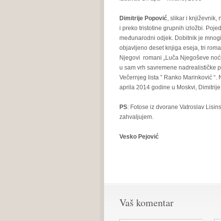
Dimitrije Popović
, slikar i književni
i preko tristotine grupnih izložbi. Po
međunarodni odjek. Dobitnik je mnog
objavljeno deset knjiga eseja, tri roma
Njegovi romani „Luča Njegoševe noći“
u sam vrh savremene nadrealističke p
Večernjeg lista ” Ranko Marinković “.
aprila 2014 godine u Moskvi, Dimitrij
PS
: Fotose iz dvorane Vatroslav Lisin
zahvaljujem.
Vesko Pejović
Vaš komentar