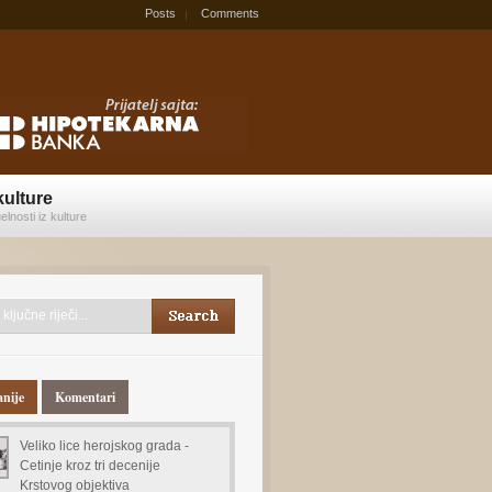
Posts
Comments
kulture
elnosti iz kulture
anije
Komentari
Veliko lice herojskog grada -
Cetinje kroz tri decenije
Krstovog objektiva