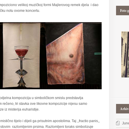
ompoziciono velikoj muzičkoj formi Majlerovog remek djela i dao
Foto g
čku notu ovome koncertu.
trodjelna kompozicija u simboličkom smislu predstavlja
 rečeno, tri stavka ove likovne kompozicije nijesu samo
Arhiv
e iz misterija euharistije.
istično tijelo i dijeli ga prisutnim apostolima. Taj ,,fractio panis,,
Jun
istovim razlomljenim prsima. Razlomljeni toraks simbolizuje