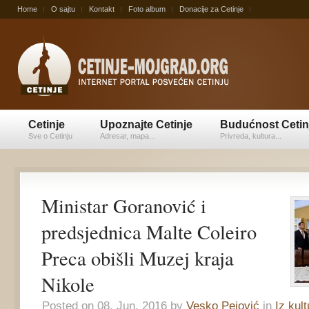
Home
O sajtu
Kontakt
Foto album
Donacije za Cetinje
Cetinje
Upoznajte Cetinje
Budućnost Cetin
Sve o Cetinju
Adresar, mapa...
Privreda, kultura...
Ministar Goranović i
predsjednica Malte Coleiro
Preca obišli Muzej kraja
Nikole
Posted on 08. Jun, 2016 by
Vesko Pejović
in
Iz kult