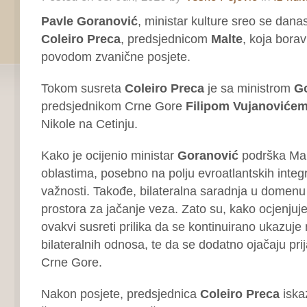
Pavle Goranović
, ministar kulture sreo se dana
Coleiro Preca
, predsjednicom
Malte
, koja borav
povodom zvanične posjete.
Tokom susreta
Coleiro Preca
je sa ministrom
G
predsjednikom Crne Gore
Filipom Vujanoviće
Nikole na Cetinju.
Kako je ocijenio ministar
Goranović
podrška Mal
oblastima, posebno na polju evroatlantskih integr
važnosti. Takođe, bilateralna saradnja u domenu 
prostora za jačanje veza. Zato su, kako ocjenjuj
ovakvi susreti prilika da se kontinuirano ukazuje 
bilateralnih odnosa, te da se dodatno ojačaju prij
Crne Gore.
Nakon posjete, predsjednica
Coleiro Preca
iskaz