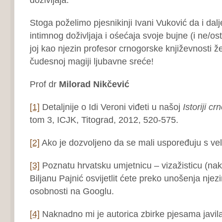
Stoga poželimo pjesnikinji Ivani Vuković da i dalj
intimnog doživljaja i ośećaja svoje bujne (i ne/ostv
joj kao njezin profesor crnogorske književnosti že
čudesnoj magiji ljubavne sreće!
Prof dr
Milorad Nikčević
[1]
Detaljnije o Idi Veroni viđeti u našoj
Istoriji c
tom 3, ICJK, Titograd, 2012, 520-575.
[2]
Ako je dozvoljeno da se mali uspoređuju s ve
[3]
Poznatu hrvatsku umjetnicu – vizažisticu (nake 
Biljanu Pajnić osvijetlit ćete preko unošenja njez
osobnosti na Googlu.
[4]
Naknadno mi je autorica zbirke pjesama javila