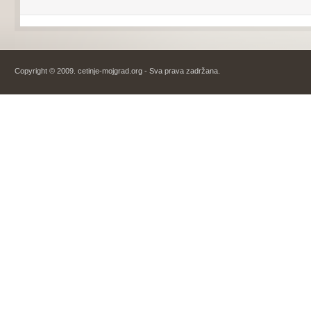
Copyright © 2009. cetinje-mojgrad.org - Sva prava zadržana.