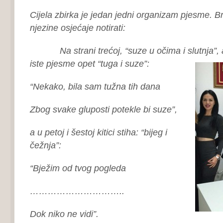
Cijela zbirka je jedan jedni organizam pjesme. Brz
njezine osjećaje notirati:
Na strani trećoj, “suze u očima i slutnja”, a
iste pjesme opet “tuga i suze”:
“Nekako, bila sam tužna tih dana
Zbog svake gluposti potekle bi suze”,
a u petoj i šestoj kitici stiha: “bijeg i
čežnja”:
“Bježim od tvog pogleda
…………………………..
Dok niko ne vidi”.