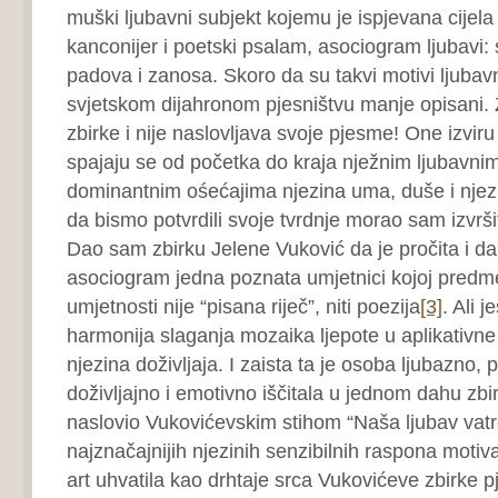
muški ljubavni subjekt kojemu je ispjevana cijel
kanconijer i poetski psalam, asociogram ljubavi: 
padova i zanosa. Skoro da su takvi motivi ljubavn
svjetskom dijahronom pjesništvu manje opisani. 
zbirke i nije naslovljava svoje pjesme! One izviru
spajaju se od početka do kraja nježnim ljubavni
dominantnim ośećajima njezina uma, duše i njezin
da bismo potvrdili svoje tvrdnje morao sam izvrši
Dao sam zbirku Jelene Vuković da je pročita i da
asociogram jedna poznata umjetnici kojoj predme
umjetnosti nije “pisana riječ”, niti poezija
[3]
. Ali j
harmonija slaganja mozaika ljepote u aplikativne 
njezina doživljaja. I zaista ta je osoba ljubazno,
doživljajno i emotivno iščitala u jednom dahu zbi
naslovio Vukovićevskim stihom “Naša ljubav vatr
najznačajnijih njezinih senzibilnih raspona motiv
art uhvatila kao drhtaje srca Vukovićeve zbirke 