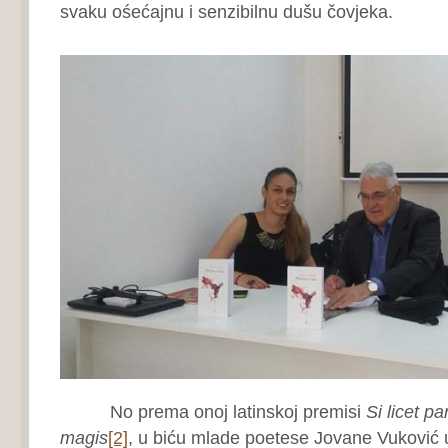
svaku ośećajnu i senzibilnu dušu čovjeka.
No prema onoj latinskoj premisi
Si licet p
magis
[2]
, u biću mlade poetese Jovane Vuković 