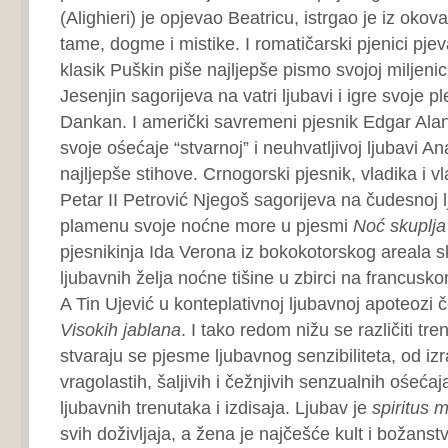
(Alighieri) je opjevao Beatricu, istrgao je iz oko
tame, dogme i mistike. I romatičarski pjenici pjev
klasik Puškin piše najljepše pismo svojoj miljenici
Jesenjin sagorijeva na vatri ljubavi i igre svoje p
Dankan. I američki savremeni pjesnik Edgar Ala
svoje ośećaje “stvarnoj” i neuhvatljivoj ljubavi An
najljepše stihove. Crnogorski pjesnik, vladika i 
Petar II Petrović Njegoš sagorijeva na čudesnoj lj
plamenu svoje noćne more u pjesmi
Noć skuplja
pjesnikinja Ida Verona iz bokokotorskog areala s
ljubavnih želja noćne tišine u zbirci na francusk
A Tin Ujević u konteplativnoj ljubavnoj apoteozi
Visokih jablana
. I tako redom nižu se različiti tre
stvaraju se pjesme ljubavnog senzibiliteta, od izra
vragolastih, šaljivih i čežnjivih senzualnih ośećaj
ljubavnih trenutaka i izdisaja. Ljubav je
spiritus 
svih doživljaja, a žena je najčešće kult i božanst