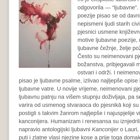
odgovorila ― “ljubavne”. 
poezije pisao se od davni
nepismeni ljudi starih civ
pjesnici usmene književnos
motive ljubavne poezije, 
ljubavne čežnje, želje 
Često su neimenovani pjes
božanstva, pribjegavali m
ostvari i održi. I neimeno
pisao je ljubavne psalme, izlivao najljepše opise
ljubavne vatre. U novije vrijeme, neimenovani pje
ljubavnu patnju na višem stupnju doživljaja, pa s
varira od usmenog stvaraoca do pjesnikā koji su u
postigli s takvim žanrom najljepše i najuspjelije 
kanconijera. Humanizam i renesansa su iznjedrili 
napravio antologijski ljubavni
Kanconijer
o Lauri,
puti i zlatne vlasi njezine kose a prije toga domal