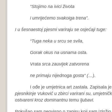
“Stojimo na ivici života
i umrijećemo svakoiga trena”.
I u šesnaestoj pjesmi variraju se osjećaji tuge:
“Tuga neka u srcu se svila,
Gorak okus na usnama osta.
Vrata srca zauvijek zatvorena
ne primaju nijednoga gosta” (…).
I ođe je umjetnica art zastala
.
Zapisala je
pjesnikinje Vuković u zbirci varirani su, umjetnički
ostvareni kroz dominantnu temu ljubavi.
Pokušao sam neovisno o zapisu koji sam izložio,