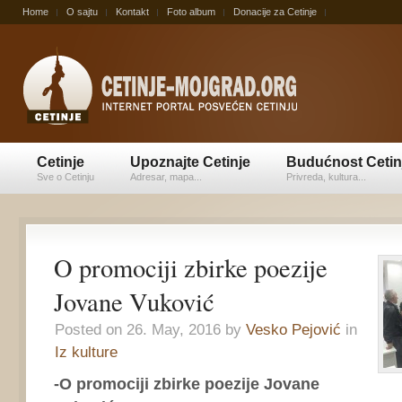
Home
O sajtu
Kontakt
Foto album
Donacije za Cetinje
Cetinje
Upoznajte Cetinje
Budućnost Cetin
Sve o Cetinju
Adresar, mapa...
Privreda, kultura...
O promociji zbirke poezije
Jovane Vuković
Posted on 26. May, 2016 by
Vesko Pejović
in
Iz kulture
-O promociji zbirke poezije Jovane