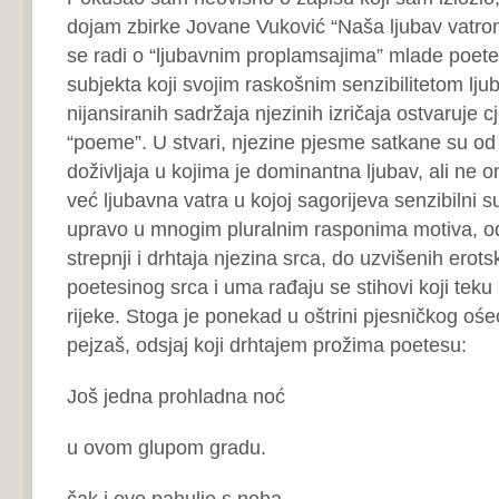
dojam zbirke Jovane Vuković “Naša ljubav vatrom 
se radi o “ljubavnim proplamsajima” mlade poet
subjekta koji svojim raskošnim senzibilitetom lju
nijansiranih sadržaja njezinih izričaja ostvaruje cj
“poeme”. U stvari, njezine pjesme satkane su od
doživljaja u kojima je dominantna ljubav, ali ne o
već ljubavna vatra u kojoj sagorijeva senzibilni s
upravo u mnogim pluralnim rasponima motiva, o
strepnji i drhtaja njezina srca, do uzvišenih erotsk
poetesinog srca i uma rađaju se stihovi koji teku
rijeke. Stoga je ponekad u oštrini pjesničkog ośe
pejzaš, odsjaj koji drhtajem prožima poetesu:
Još jedna prohladna noć
u ovom glupom gradu.
čak i ove pahulje s neba