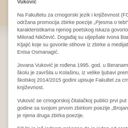
Vuković
Na Fakultetu za crnogorski jezik i književnost (F
održana promocija zbirke poezije „Pjesma o teb
karakteristikama njenog poetskog iskaza govorio 
Milorad Nikčević. Događaj su uljepšale Ivona Bar
Kljajić koje su govorile stihove iz zbirke a medija
Enisa Osmanagić.
Jovana Vuković je rođena 1995. god. u Beranam
školu je završila u Kolašinu, iz velike ljubavi prem
školskoj 2014/2015 godini upisuje Fakultet za crn
književnost.
Vuković se crnogorskoj čitalačkoj publici prvi put
godine sa svojom prvom zbirkom poezije „Brojani
je njena druga zbirka poezije.