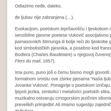
Odlazimo neđe, daleko,
đe ljubav nije zabranjena (…).
Evokacijom, poetskom lepršavošću i tjeskobom
senzibilne pjesme poetese Vuković asocijativno
parnasovskih štimunga ili bolje reći do tjeskobe 
kod simbolističkih pjesnika, a posebno kod franc
Bodlera (Charles Baudelaire) u njegovoj čuvenoj
Flers du mail
, 1857).
Ima puno, puno još o čemu bismo mogli govoriti 
formalnom smislu ove zbirke pjesama “Naša ljub
Jovanke Vuković. Ponajprije o poetskom izričaju
ljepoti jezika, simbolici i metaforici poetskih slika
muzikalno ostvaruju crnogorskim jezičnim idio
prevelikih primjedbi! Ali imamo sugestiju zajedn
doživljaja.