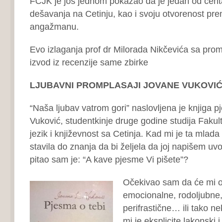
FCJK je još jednom pokazao da je jedan od centa
dešavanja na Cetinju, kao i svoju otvorenost p
angažmanu.
Evo izlaganja prof dr Milorada Nikčevića sa prom
izvod iz recenzije same zbirke
LJUBAVNI PROMPLASAJI JOVANE VUKOVI
“Naša ljubav vatrom gori” naslovljena je knjiga
Vuković, studentkinje druge godine studija Fakul
jezik i književnost sa Cetinja. Kad mi je ta mlada 
stavila do znanja da bi željela da joj napišem u
pitao sam je: “A kave pjesme Vi pišete”?
Očekivao sam da će mi o
emocionalne, rodoljubne,
perifrastične… ili tako ne
mi je eksplicite lakonski 