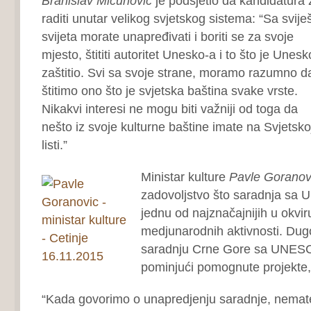
Branislav Mićunović
je podsjetio da kandidatur
raditi unutar velikog svjetskog sistema: “Sa svije
svijeta morate unapređivati i boriti se za svoje
mjesto, štititi autoritet Unesko-a i to što je Unesk
zaštitio. Svi sa svoje strane, moramo razumno d
štitimo ono što je svjetska baština svake vrste.
Nikakvi interesi ne mogu biti važniji od toga da
nešto iz svoje kulturne baštine imate na Svjetsko
listi.”
Ministar kulture
Pavle Goranov
zadovoljstvo što saradnja sa
jednu od najznačajnijih u okvir
medjunarodnih aktivnosti. Dug
saradnju Crne Gore sa UNESCO
pominjući pomognute projekte, al
“Kada govorimo o unapredjenju saradnje, nemater