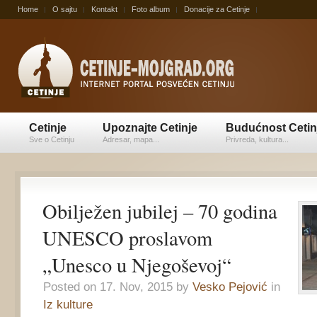
Home
O sajtu
Kontakt
Foto album
Donacije za Cetinje
Cetinje
Upoznajte Cetinje
Budućnost Cetin
Sve o Cetinju
Adresar, mapa...
Privreda, kultura...
Obilježen jubilej – 70 godina
UNESCO proslavom
„Unesco u Njegoševoj“
Posted on 17. Nov, 2015 by
Vesko Pejović
in
Iz kulture