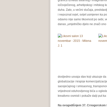
granicu između stvarnog i imaginarn
iočovječenog, arhetipskog i mitskog k
duha. Zato, u većini slučaja, predstav
i nepoznat svjet, svijet usmjeren ka p
odavno nije samo likovnost po sebi, v
danas „umjetničko djelo ne znači ono š
dosljedno usvaja stav koji ukazuje 
globalizacije i krajnje komercijalizac
saosjećajnog i smisaonog, transponov
vrijednost oduhovljenog bića u ogledal
kreativno osmisli i pokaže dalji put 
Na ovogodišnjem 37. Crnogorskom li