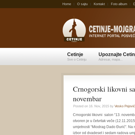
Home
O sajtu
Kontakt
Foto album
D
Cetinje
Upoznajte Cetin
Sve o Cetinju
Adresar, mapa...
Crnogorski likovni s
novembar
Posted on 16. Nov, 2015 by
Vesko Pejović
Crnogorski likovni salon “13. novemba
otvoren je u četvrtak veče (12.11.2015
umjetnosti “Miodrag Dado Đurić”. Na 
izbor od dvadeset i sedam radova umj