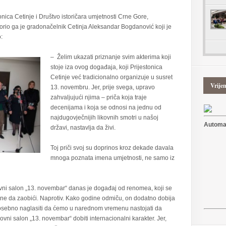
onica Cetinje i Društvo istoričara umjetnosti Crne Gore,
otvorio ga je gradonačelnik Cetinja Aleksandar Bogdanović koji je
:
– Želim ukazati priznanje svim akterima koji
stoje iza ovog događaja, koji Prijestonica
Cetinje već tradicionalno organizuje u susret
Vrije
13. novembru. Jer, prije svega, upravo
zahvaljujući njima – priča koja traje
decenijama i koja se odnosi na jednu od
najdugovječnijih likovnih smotri u našoj
Automat
državi, nastavlja da živi.
Toj priči svoj su doprinos kroz dekade davala
mnoga poznata imena umjetnosti, ne samo iz
ovni salon „13. novembar“ danas je događaj od renomea, koji se
 ne da zaobići. Naprotiv. Kako godine odmiču, on dodatno dobija
m posebno naglasiti da ćemo u narednom vremenu nastojati da
ovni salon „13. novembar“ dobiti internacionalni karakter. Jer,