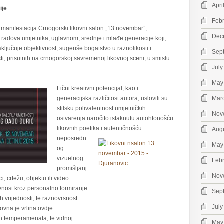
Apri
ije
Feb
manifestacija Crnogorski likovni salon „13.novembar”,
Dec
 radova umjetnika, uglavnom, srednje i mlađe generacije koji,
isključuje objektivnost, sugeriše bogatstvo u raznolikosti i
Sep
osti, prisutnih na crnogorskoj savremenoj likovnoj sceni, u smislu
July
May
Lični kreativni potencijal, kao i
generacijska različitost autora, uslovili su
Mar
stilsku polivalentnost umjetničkih
Nov
ostvarenja naročito istaknutu autohtonošću
likovnih poetika i
autentičnošću
Aug
neposredn
May
og
vizuelnog
Feb
promišljanj
Nov
ici, crtežu, objektu ili video
ivnost kroz personalno formiranje
Sep
h vrijednosti, te raznovrsnost
July
ovna je vrlina ovdje
tih temperamenata, te vidnoj
May