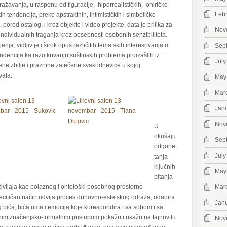
zražavanja, u rasponu od figuracije, hiperrealističkih, oniričko-
Feb
ih tendencija, preko apstraktnih, intimističkih i simboličko-
 pored ostalog, i kroz objekte i video projekte, data je prilika za
Nov
ndividualnih traganja kroz posebnosti osobenih senzibiliteta.
enja, vidljiv je i širok opus različitih tematskih interesovanja u
Sep
ndencija ka razotkrivanju suštinskih problema proizašlih iz
July
ne zbilje i praznine zatečene svakodnevice u kojoj
vala.
May
Mar
Jan
Nov
U
okušaju
Sep
odgone
July
tanja
ključnih
May
pitanja
vljaja kao polaznog i ontološki posebnog prostorno-
Mar
cifičan način odvija proces duhovno-estetskog odraza, odabira
Jan
 bića, bića uma i emocija koje korespondira i sa sobom i sa
enim značenjsko-formalnim pristupom pokažu i ukažu na tajnovitu
Nov