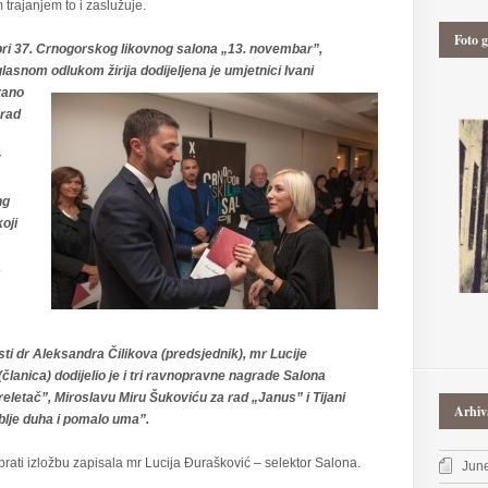
trajanjem to i zaslužuje.
Foto g
ri 37. Crnogorskog likovnog salona „13. novembar”,
lasnom odlukom žirija dodijeljena je umjetnici
Ivani
ano
 rad
ng
koji
a
sti dr Aleksandra Čilikova (predsjednik), mr Lucije
članica) dodijelio je i tri ravnopravne nagrade Salona
reletač”, Miroslavu Miru Šukoviću za rad „Janus” i Tijani
Arhiv
blje duha i pomalo uma”.
prati izložbu zapisala mr Lucija Đurašković – selektor Salona.
Jun