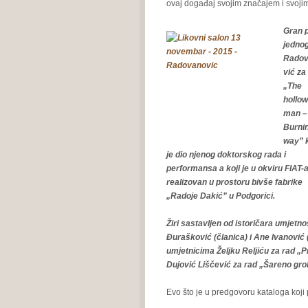
ovaj događaj svojim značajem i svojim 
Gran p
jednog
Radov
vić za
„The
hollow
man –
Burni
way” 
je dio njenog doktorskog rada i
performansa a koji je u okviru FIAT-
realizovan u prostoru bivše fabrike
„Radoje Dakić” u Podgorici.
Žiri sastavljen od istoričara umjetno
Đurašković (članica) i Ane Ivanović (
umjetnicima Željku Reljiću za rad „P
Dujović Liščević za rad „Šareno gro
Evo što je u predgovoru kataloga koji 