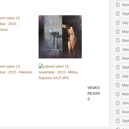
Nov
Sep
July
May
Mar
Jan
Nov
Sep
July
May
VESKO
PEJOVI
Mar
Ć
Jan
Nov
Sep