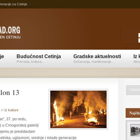
onacije za Cetinje
je
Budućnost Cetinja
Gradske aktuelnosti
Iz 
Privreda, kultura...
Dešavanja, manifestacije...
Aktu
alon 13
in
Iz kulture
Najčit
r”, 37. po redu,
) u Crnogorskoj galeriji
njemu je predstavljen
etnika, uglavnom, srednje i mlađe generacije.