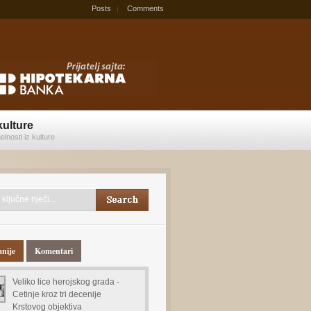
Posts
Comments
kulture
elnosti iz kulture
anije
Komentari
Veliko lice herojskog grada -
Cetinje kroz tri decenije
Krstovog objektiva