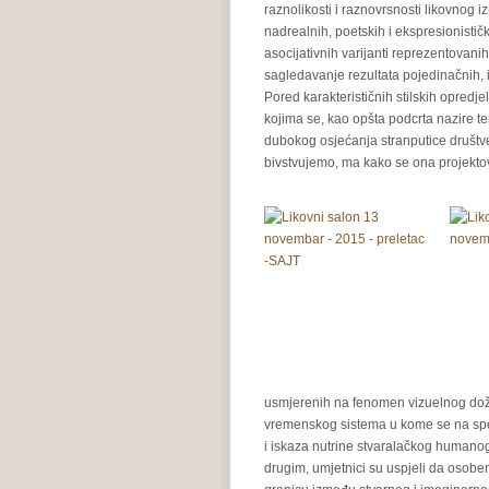
raznolikosti i raznovrsnosti likovnog i
nadrealnih, poetskih i ekspresionističk
asocijativnih varijanti reprezentovanih,
sagledavanje rezultata pojedinačnih, i
Pored karakterističnih stilskih opredjelj
kojima se, kao opšta podcrta nazire te
dubokog osjećanja stranputice društve
bivstvujemo, ma kako se ona projekto
usmjerenih na fenomen vizuelnog doži
vremenskog sistema u kome se na spe
i iskaza nutrine stvaralačkog humanog
drugim, umjetnici su uspjeli da osob