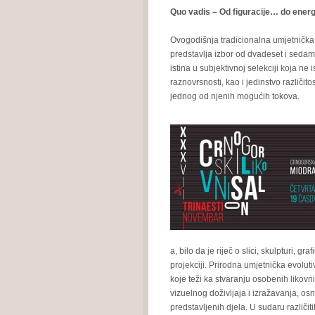
Quo vadis – Od figuracije… do energ
Ovogodišnja tradicionalna umjetnička 
predstavlja izbor od dvadeset i sedam
istina u subjektivnoj selekciji koja ne 
raznovrsnosti, kao i jedinstvo različit
jednog od njenih mogućih tokova.
a, bilo da je riječ o slici, skulpturi, graf
projekciji. Prirodna umjetnička evolut
koje teži ka stvaranju osobenih likovni
vizuelnog doživljaja i izražavanja, osn
predstavljenih djela. U sudaru različi