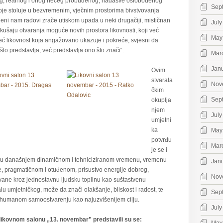
og, realnog i onog nečeg probuđenog, nadasve oslobođenog
Sep
oje stoluje u bezvremenim, vječnim prostorima bivstvovanja
ljeni nam radovi zrače utiskom upada u neki drugačiji, mističnan
July
okušaju otvaranja moguće novih prostora likovnosti, koji već
May
eć likovnost koja angažovano ukazuje i pokreće, svjesni da
to predstavlja, već predstavlja ono što znači“.
Mar
Jan
Ovim
stvarala
Nov
čkim
Sep
okuplja
njem
July
umjetni
ka
May
potvrđu
Mar
je se i
da u današnjem dinamičnom i tehniciziranom vremenu, vremenu
Jan
ije, pragmatičnom i otuđenom, prisustvo energije dobrog,
Nov
ane kroz jednostavnu ljudsku toplinu kao suštastvenu
u umjetničkog, može da znači olakšanje, bliskost i radost, te
Sep
ka humanom samoostvarenju kao najuzvišenijem cilju.
July
kovnom salonu „13. novembar” predstavili su se: