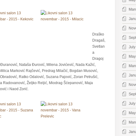
May
Mar
Jan
Nov
Draško
Sep
Dragaš,
Svetlan
July
a
May
Dragoj
r Đuranović, Nataša Đurović, Milena Jovićević, Nada Kažić,
Mar
Milica Marković Rajčević, Predrag Milačić, Bogdan Musović,
Jan
n Obradović, Ratko Odalović, Suzana Pajović, Zoran Petrušić,
na Radovanović, Željko Reljić, Miodrag Šćepanović, Maja
Nov
vić i Naod Zorić.
Sep
July
May
Mar
Jan