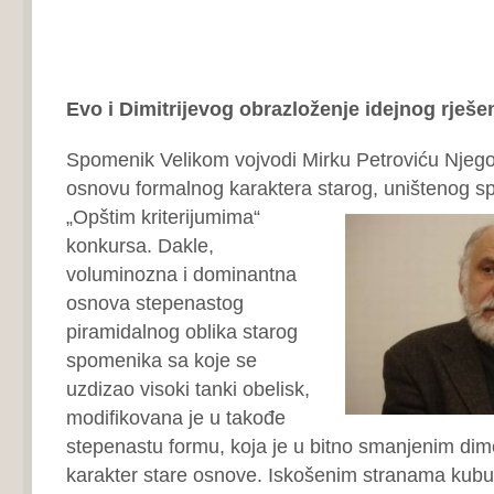
Evo i Dimitrijevog obrazloženje idejnog rješe
Spomenik Velikom vojvodi Mirku Petroviću Njego
osnovu formalnog karaktera starog, uništenog s
„Opštim
kriterijumima“
konkursa. Dakle,
voluminozna i dominantna
osnova stepenastog
piramidalnog oblika starog
spomenika sa koje se
uzdizao visoki tanki obelisk,
modifikovana je u takođe
stepenastu formu, koja je u bitno smanjenim di
karakter stare osnove. Iskošenim stranama kubu