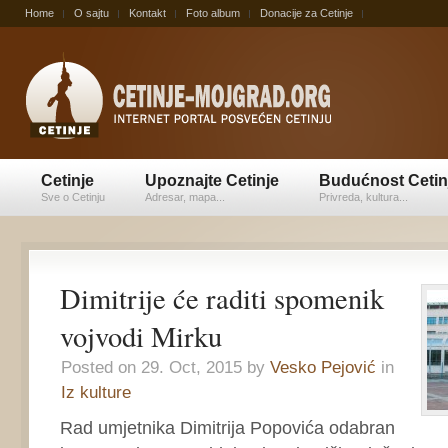
Home
O sajtu
Kontakt
Foto album
Donacije za Cetinje
Cetinje
Upoznajte Cetinje
Budućnost Cetin
Sve o Cetinju
Adresar, mapa...
Privreda, kultura...
Dimitrije će raditi spomenik
vojvodi Mirku
Posted on 29. Oct, 2015 by
Vesko Pejović
in
Iz kulture
Rad umjetnika Dimitrija Popovića odabran