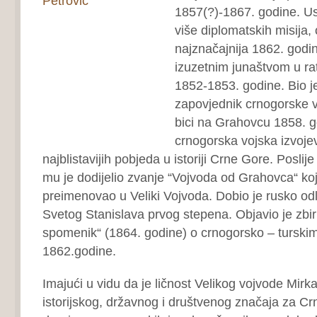
1857(?)-1867. godine. Us
više diplomatskih misija, 
najznačajnija 1862. godi
izuzetnim junaštvom u r
1852-1853. godine. Bio j
zapovjednik crnogorske v
bici na Grahovcu 1858. go
crnogorska vojska izvoje
najblistavijih pobjeda u istoriji Crne Gore. Poslije
mu je dodijelio zvanje “Vojvoda od Grahovca“ koj
preimenovao u Veliki Vojvoda. Dobio je rusko od
Svetog Stanislava prvog stepena. Objavio je zbi
spomenik“ (1864. godine) o crnogorsko – turski
1862.godine.
Imajući u vidu da je ličnost Velikog vojvode Mirk
istorijskog, državnog i društvenog značaja za Cr