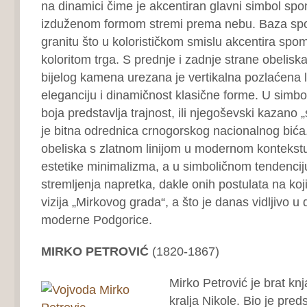
na dinamici čime je akcentiran glavni simbol spo
izduženom formom stremi prema nebu. Baza sp
granitu što u kolorističkom smislu akcentira spo
koloritom trga. S prednje i zadnje strane obelis
bijelog kamena urezana je vertikalna pozlaćena li
eleganciju i dinamičnost klasične forme. U simbo
boja predstavlja trajnost, ili njegoševski kazano 
je bitna odrednica crnogorskog nacionalnog bića
obeliska s zlatnom linijom u modernom kontekstu
estetike minimalizma, a u simboličnom tendenciju
stremljenja napretka, dakle onih postulata na koj
vizija „Mirkovog grada“, a što je danas vidljivo 
moderne Podgorice.
MIRKO PETROVIĆ
(1820-1867)
Mirko Petrović je brat knj
kralja Nikole. Bio je pre