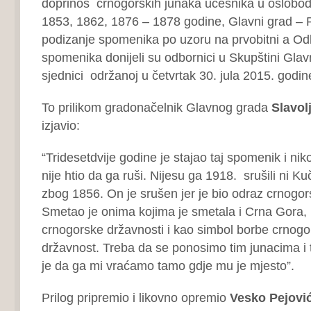
doprinos crnogorskih junaka učesnika u oslobod
1853, 1862, 1876 – 1878 godine, Glavni grad – P
podizanje spomenika po uzoru na prvobitni a Od
spomenika donijeli su odbornici u Skupštini Gl
sjednici održanoj u četvrtak 30. jula 2015. godin
To prilikom gradonačelnik Glavnog grada
Slavol
izjavio:
“Tridesetdvije godine je stajao taj spomenik i nik
nije htio da ga ruši. Nijesu ga 1918. srušili ni Kuč
zbog 1856. On je srušen jer je bio odraz crnogor
Smetao je onima kojima je smetala i Crna Gora,
crnogorske državnosti i kao simbol borbe crnogo
državnost. Treba da se ponosimo tim junacima i t
je da ga mi vraćamo tamo gdje mu je mjesto”.
Prilog pripremio i likovno opremio
Vesko Pejovi