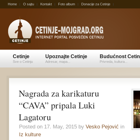
Home
O sajtu
Kontakt
Foto album
Donacije za Cetinje
Cetinje
Upoznajte Cetinje
Budućnost Cetin
Sve o Cetinju
Adresar, mapa...
Privreda, kultura...
Nagrada za karikaturu
“CAVA” pripala Luki
Lagatoru
Posted on 17. May, 2015 by
Vesko Pejović
in
Iz kulture