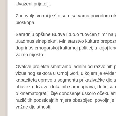
Uvaženi prijatelji,
Zadovoljstvo mi je što sam sa vama povodom ot
bioskopa.
Saradnju opštine Budva i d.o.o “Lovćen film” na
„Kadmus sinepleks“, Ministarstvo kulture prepo
doprinos crnogorskoj kulturnoj politici, u kojoj ki
važno mjesto.
Ovakve projekte smatramo jednim od razvojnih pr
vizuelnog sektora u Crnoj Gori, u kojem je evid
kapaciteta upravo u segmentu prikazivačke djelat
obaveza države i lokalnih samouprava, definisa
o kinematografiji čije donošenje uskoro očekuje
različitih podsticajnih mjera obezbijedi povoljnij
važne djelatnosti.