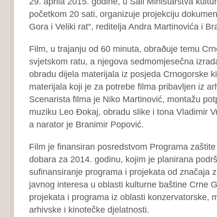
29. aprila 2015. godine, u Sali Ministarstva kultu
početkom 20 sati, organizuje projekciju dokumen
Gora i Veliki rat“, reditelja Andra Martinovića i B
Film, u trajanju od 60 minuta, obraðuje temu C
svjetskom ratu, a njegova sedmomjesečna izrada
obradu dijela materijala iz posjeda Crnogorske kin
materijala koji je za potrebe filma pribavljen iz a
Scenarista filma je Niko Martinović, montažu potp
muziku Leo Ðokaj, obradu slike i tona Vladimir Vuč
a narator je Branimir Popović.
Film je finansiran posredstvom Programa zaštite 
dobara za 2014. godinu, kojim je planirana podršk
sufinansiranje programa i projekata od značaja z
javnog interesa u oblasti kulturne baštine Crne Gor
projekata i programa iz oblasti konzervatorske, m
arhivske i kinotečke djelatnosti.