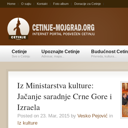
Home
O sajtu
Kontakt
Foto album
Donacije za Cetinje
Cetinje
Upoznajte Cetinje
Budućnost Cetin
Sve o Cetinju
Adresar, mapa...
Privreda, kultura...
Iz Ministarstva kulture:
Jačanje saradnje Crne Gore i
Izraela
Posted on 23. Mar, 2015 by
Vesko Pejović
in
Iz kulture