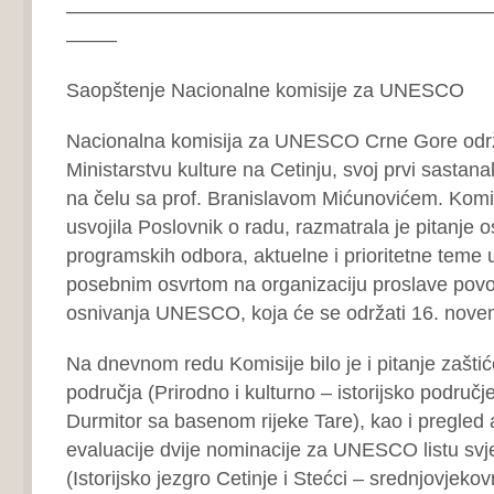
—————————————————————
——–
Saopštenje Nacionalne komisije za UNESCO
Nacionalna komisija za UNESCO Crne Gore održa
Ministarstvu kulture na Cetinju, svoj prvi sasta
na čelu sa prof. Branislavom Mićunovićem. Komisi
usvojila Poslovnik o radu, razmatrala je pitanje 
programskih odbora, aktuelne i prioritetne teme u
posebnim osvrtom na organizaciju proslave pov
osnivanja UNESCO, koja će se održati 16. nove
Na dnevnom redu Komisije bilo je i pitanje zaš
područja (Prirodno i kulturno – istorijsko područj
Durmitor sa basenom rijeke Tare), kao i pregled 
evaluacije dvije nominacije za UNESCO listu svj
(Istorijsko jezgro Cetinje i Stećci – srednjovjeko