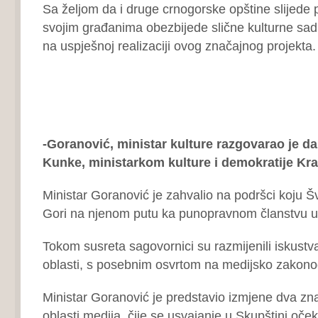
Sa željom da i druge crnogorske opštine slijede 
svojim građanima obezbijede slične kulturne sad
na uspješnoj realizaciji ovog značajnog projekta.
-Goranović, ministar kulture razgovarao je d
Kunke, ministarkom kulture i demokratije Kra
Ministar Goranović je zahvalio na podršci koju 
Gori na njenom putu ka punopravnom članstvu u 
Tokom susreta sagovornici su razmijenili iskustva
oblasti, s posebnim osvrtom na medijsko zakono
Ministar Goranović je predstavio izmjene dva z
oblasti medija, čije se usvajanje u Skupštini oček