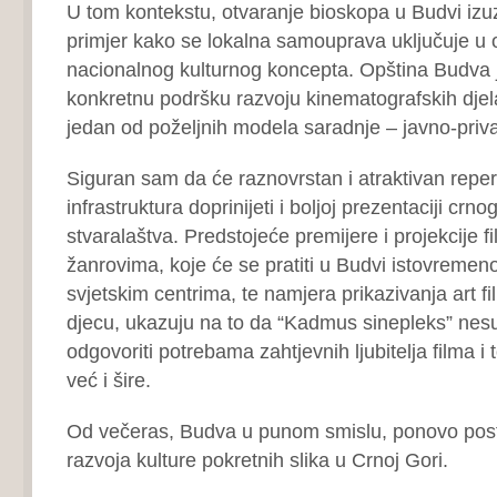
U tom kontekstu, otvaranje bioskopa u Budvi izuz
primjer kako se lokalna samouprava uključuje u 
nacionalnog kulturnog koncepta. Opština Budva j
konkretnu podršku razvoju kinematografskih djelat
jedan od poželjnih modela saradnje – javno-priva
Siguran sam da će raznovrstan i atraktivan repe
infrastruktura doprinijeti i boljoj prezentaciji crn
stvaralaštva. Predstojeće premijere i projekcije 
žanrovima, koje će se pratiti u Budvi istovremen
svjetskim centrima, te namjera prikazivanja art fi
djecu, ukazuju na to da “Kadmus sinepleks” ne
odgovoriti potrebama zahtjevnih ljubitelja filma i
već i šire.
Od večeras, Budva u punom smislu, ponovo post
razvoja kulture pokretnih slika u Crnoj Gori.