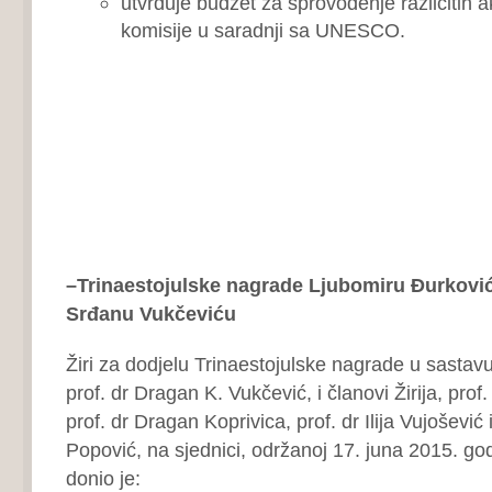
utvrđuje budžet za sprovođenje različitih a
komisije u saradnji sa UNESCO.
–
Trinaestojulske nagrade Ljubomiru Đurkoviću
Srđanu Vukčeviću
Žiri za dodjelu Trinaestojulske nagrade u sastavu:
prof. dr Dragan K. Vukčević, i članovi Žirija, prof
prof. dr Dragan Koprivica, prof. dr Ilija Vujošević 
Popović, na sjednici, održanoj 17. juna 2015. god
donio je: