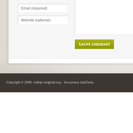
Copyright © 2009. cetinje-mojgrad.org - Sva prava zadržana.