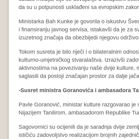
da su u potpunosti usklađeni sa evropskim zak
Ministarka Bah Kunke je govorila o iskustvu Šve
i finansiranju javnog servisa, istakavši da je za 
izuzetnog značaja da obezbijedi njegovu održivos
Tokom susreta je bilo riječi i o bilateralnim odnos
kulturno-umjetničkog stvaralaštva. Izrazivši zad
aktivnostima na povezivanju naše dvije kulture, m
saglasili da postoji značajan prostor za dalje jač
-Susret ministra Goranovića i ambasadora Tan
Pavle Goranović, ministar kulture razgovarao j
Nijazijem Tanilirom, ambasadorom Republike Tur
Sagovornici su ocijenili da je saradnja dvije zem
ističiću zadovoljstvo realizacijom brojnih zajedni