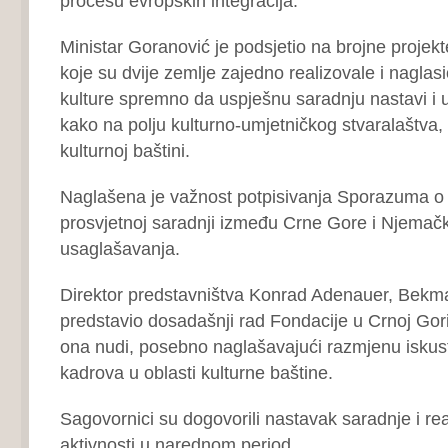
procesu evropskih integracija.
Ministar Goranović je podsjetio na brojne projekte
koje su dvije zemlje zajedno realizovale i naglasi
kulture spremno da uspješnu saradnju nastavi i
kako na polju kulturno-umjetničkog stvaralaštva, 
kulturnoj baštini.
Naglašena je važnost potpisivanja Sporazuma o k
prosvjetnoj saradnji između Crne Gore i Njemačke
usaglašavanja.
Direktor predstavništva Konrad Adenauer, Bekma
predstavio dosadašnji rad Fondacije u Crnoj Gori
ona nudi, posebno naglašavajući razmjenu iskust
kadrova u oblasti kulturne baštine.
Sagovornici su dogovorili nastavak saradnje i rea
aktivnosti u narednom period.