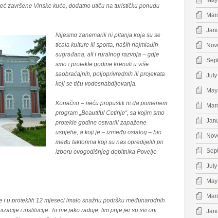
May
već završene Vinske kuće, dodatno utiču na turističku ponudu
Mar
Jan
Nijesmo zanemarili ni pitanja koja su se
ticala kulture ili sporta, naših najmlađih
Nov
sugrađana, ali i ruralnog razvoja – gdje
Sep
smo i protekle godine krenuli u više
saobraćajnih, poljoprivrednih ili projekata
July
koji se tiču vodosnabdijevanja.
May
Konačno – neću propustiti ni da pomenem
Mar
program „Beautiful Cetinje“, sa kojim smo
Jan
protekle godine ostvarili zapažene
uspjehe, a koji je – između ostalog – bio
Nov
među faktorima koji su nas opredijelili pri
Sep
izboru ovogodišnjeg dobitnika Povelje
July
May
Mar
e i u proteklih 12 mjeseci imalo snažnu podršku međunarodnih
cije i institucije. To me jako raduje, tim prije jer su svi oni
Jan