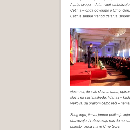
A prije svega – datum koji simbolizuje 
Cetinja – onda govorimo o Crnoj Gori. 
Cetinje simbol njenog trajanja, sinoni
vječnosti, do svih slavnih dana, opisa
služiti na čast nasljeđu. I danas – kad
vjekova, sa pravom ćemo reći – nema 
Zbog toga, četvrti januar prilika je ko
obavezuje. A obavezuje nas da ne zab
prijesto i kuća čitave Crne Gore.