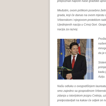
prepoznali napore naše gradske uprave
Međutim, ovom prilikom posebno želim 
grada, koji će danas na ovom mjestu do
Vrbenskom i njegovom proteklom radu 
Ujedinjenih nacija u Crnoj Gori. Gosp
nacija za razvoj.
Prošl
našem
mnoge
da je 
Sistem
primje
kada 
Aziju.
Našu odluku o ovogodišnjem laureatu,
smo zajedno sa gospodinom Vrbenskim 
zdanja u istorijskom jezgru Cetinja, u
pretpostavljali na kakav će odjek on na