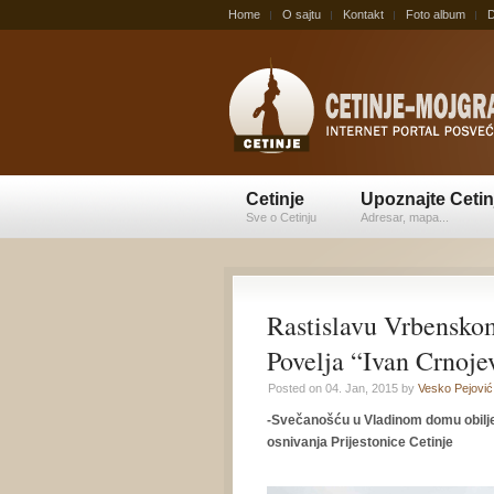
Home
O sajtu
Kontakt
Foto album
D
Cetinje
Upoznajte Cetin
Sve o Cetinju
Adresar, mapa...
Rastislavu Vrbensko
Povelja “Ivan Crnoje
Posted on 04. Jan, 2015 by
Vesko Pejović
-Svečanošću u Vladinom domu obilje
osnivanja Prijestonice Cetinje