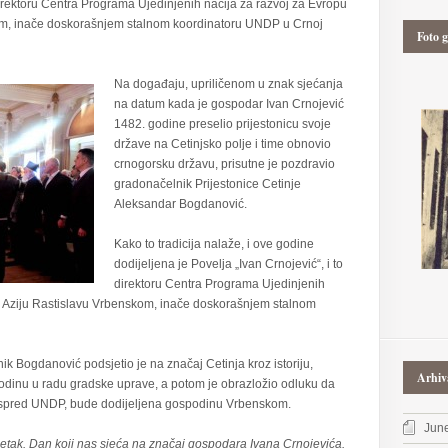
direktoru Centra Programa Ujedinjenih nacija za razvoj za Evropu
kom, inače doskorašnjem stalnom koordinatoru UNDP u Crnoj
Foto g
Na događaju, upriličenom u znak sjećanja
na datum kada je gospodar Ivan Crnojević
1482. godine preselio prijestonicu svoje
države na Cetinjsko polje i time obnovio
crnogorsku državu, prisutne je pozdravio
gradonačelnik Prijestonice Cetinje
Aleksandar Bogdanović.
Kako to tradicija nalaže, i ove godine
dodijeljena je Povelja „Ivan Crnojević“, i to
direktoru Centra Programa Ujedinjenih
nu Aziju Rastislavu Vrbenskom, inače doskorašnjem stalnom
k Bogdanović podsjetio je na značaj Cetinja kroz istoriju,
Arhiv
odinu u radu gradske uprave, a potom je obrazložio odluku da
 ispred UNDP, bude dodijeljena gospodinu Vrbenskom.
Jun
etak. Dan koji nas sjeća na značaj gospodara Ivana Crnojevića.