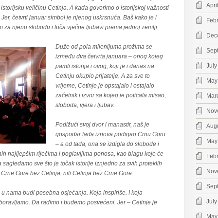
Apri
istorijsku veličinu Cetinja. A kada govorimo o istorijskoj važnosti
Jer, četvrti januar simbol je njenog uskrsnuća. Baš kako je i
Feb
m za njenu slobodu i luča vječne ljubavi prema jednoj zemlji.
Dec
Duže od pola milenijuma prožima se
Sep
između dva četvrta januara – onog kojeg
July
pamti istorija i ovog, koji je i danas na
Cetinju okupio prijatelje. A za sve to
May
vrijeme, Cetinje je opstajalo i ostajalo
začetnik i izvor sa kojeg je poticala misao,
Mar
sloboda, vjera i ljubav.
Nov
Podižući svoj dvor i manastir, naš je
Aug
gospodar tada iznova podigao Crnu Goru
May
– a od tada, ona se izdigla do slobode i
nih najljepšim riječima i poglavljima ponosa, kao blagu koje će
Feb
a sagledamo sve što je točak istorije iznjedrio za svih proteklih
Nov
Crne Gore bez Cetinja, niti Cetinja bez Crne Gore.
Sep
ja u nama budi posebna osjećanja. Koja inspiriše. I koja
July
oravljamo. Da radimo i budemo posvećeni. Jer – Cetinje je
May