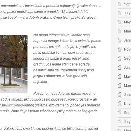
Sep
privrednicima i investitorima ponudili najpovoljnije stimulanse u
o za paket podsticaja samo u proteklih 12 mjeseci dobili
July
 se tiče Primjera dobrih praksi u Crnoj Gori, preko Sarajeva,
May
Mar
Na planu infrastrukture, takođe smo
Jan
napravili mnoge iskorake, a ovim ću putem
pomenuti tek neke od njih. Izgradili smo
Nov
novu gradsku tržnicu, novi saobraćajni
koridor na ulazu u grad, počeli smo
Sep
gradnju još jedne stambene zgrade,
July
nastavili smo sa uređenjem istorijskog
jezgra i obnovom važnih gradskih
May
objekata.
Mar
Posebno me raduje što danas možemo
Jan
bdijevanjem, uključujući često duge redukcije, prošlost – ali
Nov
strukciji vodovodnog sistema. Istovremeno, počeo je i projekat
 mreže, čime će još jedan višedecenijski problem našeg grada
Sep
July
ju. Valorizovali smo Lipsku pećinu, koja će biti otvorena već od