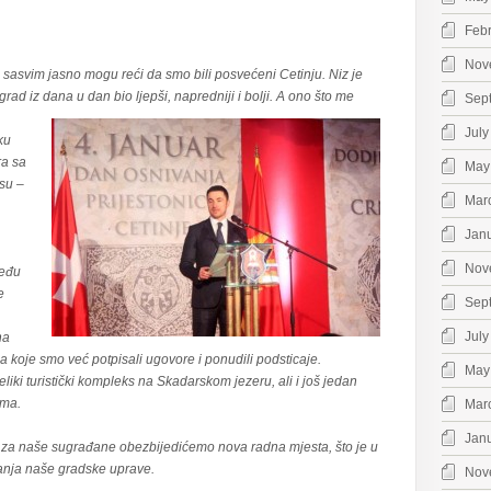
Feb
Nov
asvim jasno mogu reći da smo bili posvećeni Cetinju. Niz je
grad iz
dana u dan bio ljepši, napredniji i bolji. A ono što me
Sep
July
ku
ra sa
May
su –
Mar
Jan
Nov
među
e
Sep
July
na
 za koje smo već potpisali ugovore i ponudili podsticaje.
May
liki turistički kompleks na Skadarskom jezeru, ali i još jedan
ima.
Mar
Jan
– za naše sugrađane obezbijedićemo nova radna mjesta, što je u
vanja naše gradske uprave.
Nov