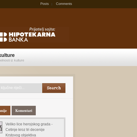
Posts
Comments
kulture
elnosti iz kulture
anije
Komentari
Veliko lice herojskog grada -
Cetinje kroz tri decenije
Krstovog objektiva