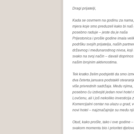
Dragi prijatelji,
Kada se osvrnem na godinu za nama, s
mjera koje smo preduzeli kako bi naš 
posebno raduje – jeste da je naša
Prijestonica i prošle godine imala veli
podršku svojih prijatelja, naših partne
državnog i međunarodnog nivoa, koji 
svako na svoj način – davali doprinos
našim brojnim aktivnostima.
Tek kratko želim podsjetiti da smo iz
dva četvrta januara podstakli otvaranj
više privrednih sadržaja. Među njima,
posebno ću izdvojiti jedan novi hotel 
Lovćenu, ali i još nekoliko investicija
Komercijalni centar na ulazu u grad, ve
novi hotel – najznačajnije su među nj
Otud, kako prošle, tako i ove godine 
svakom momentu bio i prioritet djelo