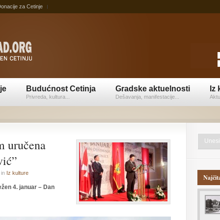
onacije za Cetinje
je
Budućnost Cetinja
Gradske aktuelnosti
Iz 
Privreda, kultura...
Dešavanja, manifestacije...
Aktu
m uručena
vić”
in
Iz kulture
Najčit
žen 4. januar – Dan