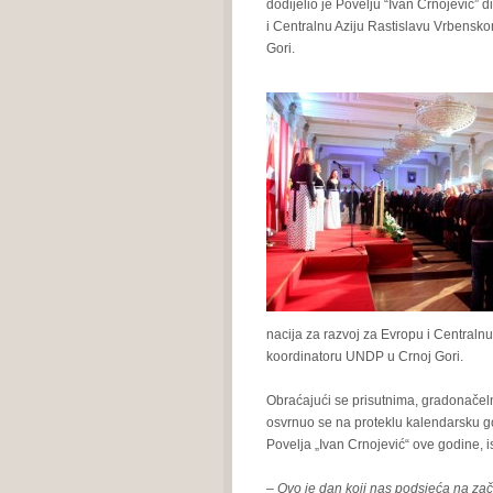
dodijelio je Povelju “Ivan Crnojević” 
i Centralnu Aziju Rastislavu Vrbens
Gori.
nacija za razvoj za Evropu i Central
koordinatoru UNDP u Crnoj Gori.
Obraćajući se prisutnima, gradonačelni
osvrnuo se na proteklu kalendarsku g
Povelja „Ivan Crnojević“ ove godine,
–
Ovo je dan koji nas podsjeća na zač