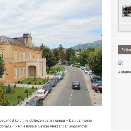
Vrije
Automat
čanost kojom je obilježen četvrti januar – Dan osnivanja
radonačelnik Prijestonice Cetinje Aleksandar Bogdanović