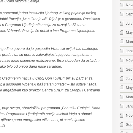
 u cilju razvoja Cetinja.
Nov
pomenuti jednu instituciju i jednog velikog prijatelja našeg
Sep
biti Povelju „Ivan Crnojević“. Riječ je o gospodinu Rastislavu
July
u Programu Ujedinjenih nacija za razvoj i u Sistemu
odin Vrbenski Povelju će dobiti u ime Programa Ujedinjenih
May
Mar
e godine govore da je gospodin Vrbenski uvijek bio naklonjen
Jan
 gradu i da su upravo zahvaljujući njegovom angažmanu
Nov
 naše ideje uspješno realizovane. Biću slobodan da ustvrdim
tako bilo od prvog dana naše saradnje.
Sep
 Ujedinjenih nacija u Crnoj Gori i UNDP bili su partner za
July
r, a gospodin Vrbenski naš sjajan prijatelj – što ostaje i sada,
May
je angažovan kao direktor Centra UNDP za Evropu i Centralnu
Mar
Jan
 prije svega, obrazložiću programom „Beautiful Cetinje“. Kada
i Programom Ujedinjenih nacija inicirali ideju o obnovi
Nov
z njihovu punu energetsku efikasnost, ni sami nijesmo
Sep
ići.