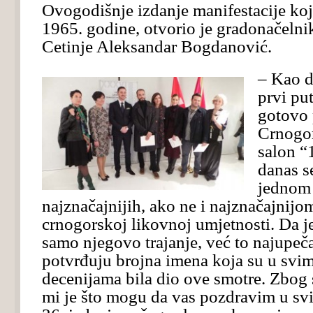
Ovogodišnje izdanje manifestacije koj
1965. godine, otvorio je gradonačelnik
Cetinje Aleksandar Bogdanović.
– Kao d
prvi pu
gotovo 
Crnogor
salon “
danas s
jednom
najznačajnijih, ako ne i najznačajnij
crnogorskoj likovnoj umjetnosti. Da je
samo njegovo trajanje, već to najupečat
potvrđuju brojna imena koja su u svi
decenijama bila dio ove smotre. Zbog 
mi je što mogu da vas pozdravim u svi