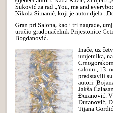
sljedeći autori: Nada Kažić, za djelo 
Šuković za rad „You, me and everyb
Nikola Simanić, koji je autor djela „
Gran pri Salona, kao i tri nagrade, umj
uručio gradonačelnik Prijestonice Cet
Bogdanović.
Inače, uz čet
umjetnika, na
Crnogorskom
salonu „13. 
predstavili su
autori: Bojan
Jakša Ćalasan
Đuranović, V
Đuranović, D
Tijana Gordić