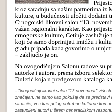
Prijest
kroz saradnju sa našim partnerima iz M
kulture, u budućnosti uložiti dodatni 
Crnogorski likovni salon “13. novemb
važan regionalni karakter. Kao prijest
crnogorske kulture, Cetinje zaslužuje 
koji će samo doprinijeti imidžu i kult
gradu pripada kada govorimo o umjet
– zaključio je on.
Na ovogodišnjem Salonu radove su pr
autorke i autora, prema izboru selektor
Duletić koja u predgovoru kataloga ka
–
Ovogodišnji likovni salon “13 novembar” višestru
značajan, ne samo kao pokušaj da se predstavi d
situacije, već kao prilog potrebne kulturne komun
zastupljeni autori u širem generacijskom rasponu,