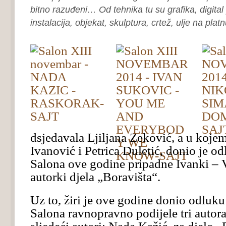
bitno razuđeni… Od tehnika tu su grafika, digital 
instalacija, objekat, skulptura, crtež, ulje na platn
dsjedavala Ljiljana Zeković, a u kojem
Ivanović i Petrica Duletić, donio je od
Salona ove godine pripadne Ivanki – V
autorki djela „Boravišta“.
Uz to, žiri je ove godine donio odluku
Salona ravnopravno podijele tri autor