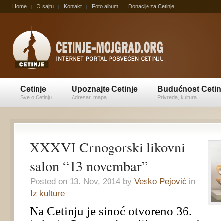
Home
O sajtu
Kontakt
Foto album
Donacije za Cetinje
Cetinje
Upoznajte Cetinje
Budućnost Cetin
Sve o Cetinju
Adresar, mapa...
Privreda, kultura...
XXXVI Crnogorski likovni
salon “13 novembar”
Posted on 13. Nov, 2014 by
Vesko Pejović
in
Iz kulture
Na Cetinju je sinoć otvoreno 36.