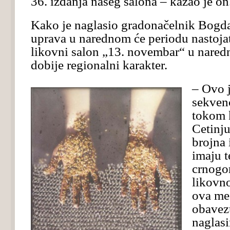
36. izdanja našeg salona – kazao je on
Kako je naglasio gradonačelnik Bogd
uprava u narednom će periodu nastoja
likovni salon „13. novembar“ u nared
dobije regionalni karakter.
– Ovo j
sekven
tokom 
Cetinj
brojna
imaju t
crnogors
likovno
ova me 
obavezu
naglas