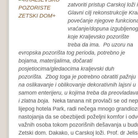
zatvoriti pristup Carskoj loži
Glavni cilj rekonstrukcije Kra
povećanje njegove funkcionaln
vraćanje/dopuna izgubljeno
koje Kraljevsko pozorište
treba da ima.
Po uzoru na
evropska pozorišta tog perioda, potrebno je
bojama, materijalima, dočarati
posjetiocima/gledaocima kraljevski duh
pozorišta.
Zbog toga je potrebno obratiti pažnju
na oslikavanje i oblikovanje dekorativnih lajsni u
samom enterijeru, u kojima treba da preovladava
i zlatna boja.
Neka tanana nit provlači se od ne
lijepog hotela Park, radi nečega mnogo grandioz
nastojanja da se obezbijedi poželjni komfor i o
važnih osoba tokom pozorišnih dešavanja u bud
Zetski dom. Dakako, u Carskoj loži. Prof. dr Jeli