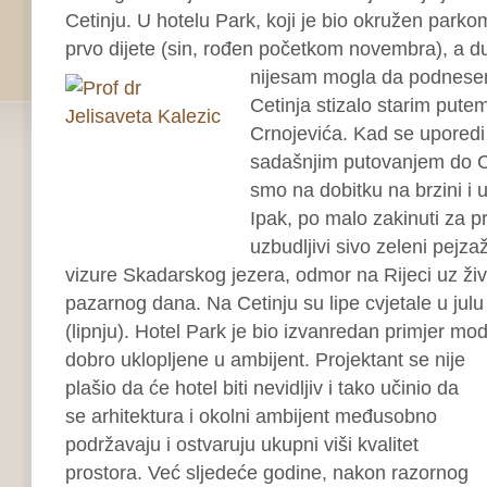
Cetinju. U hotelu Park, koji je bio okružen park
prvo dijete (sin, rođen početkom novembra), a d
nijesam mogla da podnes
Cetinja stizalo starim pute
Crnojevića. Kad se uporedi
sadašnjim putovanjem do C
smo na dobitku na brzini i 
Ipak, po malo zakinuti za p
uzbudljivi sivo zeleni pejza
vizure Skadarskog jezera, odmor na Rijeci uz ži
pazarnog dana. Na Cetinju su lipe cvjetale u julu 
(lipnju). Hotel Park je bio izvanredan primjer m
dobro uklopljene u ambijent. Projektant se nije
plašio da će hotel biti nevidljiv i tako učinio da
se arhitektura i okolni ambijent međusobno
podržavaju i ostvaruju ukupni viši kvalitet
prostora. Već sljedeće godine, nakon razornog