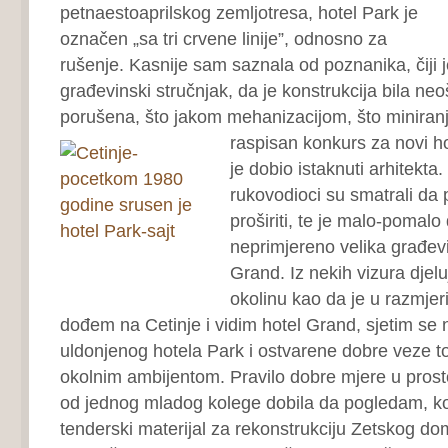
petnaestoaprilskog zemljotresa, hotel Park je
označen „sa tri crvene linije”, odnosno za
rušenje. Kasnije sam saznala od poznanika, čiji j
građevinski stručnjak, da je konstrukcija bila neo
porušena, što jakom mehanizacijom, što miniran
raspisan konkurs za novi ho
je dobio istaknuti arhitekta
rukovodioci su smatrali da
proširiti, te je malo-pomalo
neprimjereno velika građev
Grand. Iz nekih vizura djel
okolinu kao da je u razmjer
dođem na Cetinje i vidim hotel Grand, sjetim se
uldonjenog hotela Park i ostvarene dobre veze t
okolnim ambijentom. Pravilo dobre mjere u pro
od jednog mladog kolege dobila da pogledam, kon
tenderski materijal za rekonstrukciju Zetskog do