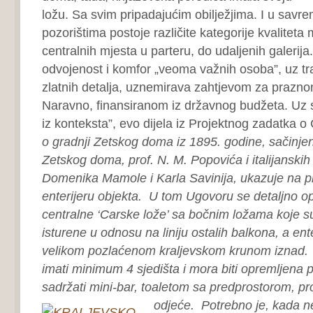
ložu. Sa svim pripadajućim obilježjima. I u sav
pozorištima postoje različite kategorije kvaliteta 
centralnih mjesta u parteru, do udaljenih galerija. 
odvojenost i komfor „veoma važnih osoba”, uz tr
zlatnih detalja, uznemirava zahtjevom za praz
Naravno, finansiranom iz državnog budžeta. Uz sa
iz konteksta”, evo dijela iz Projektnog zadatka o 
o gradnji Zetskog doma iz 1895. godine, sačinj
Zetskog doma, prof. N. M. Popovića i italijanski
Domenika Mamole i Karla Savinija, ukazuje na pr
enterijeru objekta.
U tom Ugovoru se detaljno op
centralne ‘Carske lože’ sa bočnim ložama koje su
isturene u odnosu na liniju ostalih balkona, a ent
velikom pozlaćenom kraljevskom krunom iznad.
imati minimum 4 sjedišta i mora biti opremljena 
sadržati mini-bar, toaletom sa predprostorom, pr
odjeće.
Potrebno je, kada n