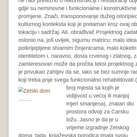
ne radi pretežno o rekonstrukciji i restauraciji ob
gdje su neminovne i funkcionalne i konstruktivne 
promjene. Znači, transponovanje dužeg istorijsko
kulturnog konteksta koji je prelaman kroz ovaj o
lokaciju i sadržaj. Ali, obrađivač Projektnog zada
oslonio na, još uvijek, sigurnu matricu: malo ideal
potkrijepljene stvarnim činjenicama, malo koketi
identitetom i, naravno, dosta crvenog i zlatnog, 
zainteresovan može da pročita tekst projektnog 
je privukao zahtjev da se, iako se bez sumnje ra
koji treba prije svega funkcionalno rehabilitovati
broj mjesta
sa kojih je
vidljivost u većoj ili manjoj
mjeri smanjena), znatan dio
prostora odvoji za Carsku
ložu. Jasno je da je u
vrijeme izgradnje Zetskog
doma, tada, knjaževska porodica imala svoju