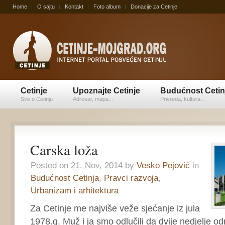
Home
O sajtu
Kontakt
Foto album
Donacije za Cetinje
Cetinje
Upoznajte Cetinje
Budućnost Cetin
Sve o Cetinju
Adresar, mapa...
Privreda, kultura...
Carska loža
Posted on 21. Nov, 2014 by
Vesko Pejović
in
Budućnost Cetinja
,
Pravci razvoja
,
Urbanizam i arhitektura
Za Cetinje me najviše veže sjećanje iz jula
1978.g. Muž i ja smo odlučili da dvije nedjelje