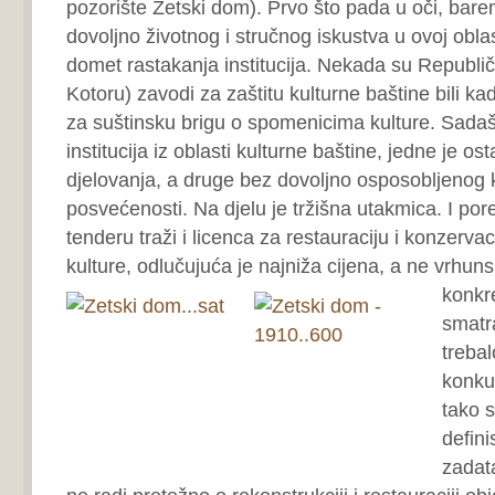
pozorište Zetski dom). Prvo što pada u oči, bare
dovoljno životnog i stručnog iskustva u ovoj oblas
domet rastakanja institucija. Nekada su Republičk
Kotoru) zavodi za zaštitu kulturne baštine bili ka
za suštinsku brigu o spomenicima kulture. Sada
institucija iz oblasti kulturne baštine, jedne je o
djelovanja, a druge bez dovoljno osposobljenog k
posvećenosti. Na djelu je tržišna utakmica. I por
tenderu traži i licenca za restauraciju i konzervac
kulture, odlučujuća je najniža cijena, a ne vrhun
konkr
smatr
trebal
konku
tako 
defini
zadat