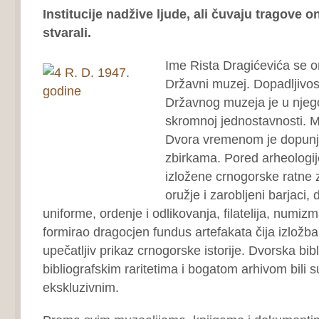
Institucije nadžive ljude, ali čuvaju tragove on
stvarali.
Ime Rista Dragićevića se o
Državni muzej. Dopadljivost
Državnog muzeja je u njego
skromnoj jednostavnosti. M
Dvora vremenom je dopunj
zbirkama. Pored arheologi
izložene crnogorske ratne z
oružje i zarobljeni barjaci,
uniforme, ordenje i odlikovanja, filatelija, numi
formirao dragocjen fundus artefakata čija izložb
upečatljiv prikaz crnogorske istorije. Dvorska bib
bibliografskim raritetima i bogatom arhivom bili
ekskluzivnim.