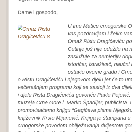
Dame i gospodo,
U ime Matice crnogorske O
vas pozdravljam i želim va
Omaž Ristu Dragićeviću po
Cetinje još nije odužilo na 
zaslužuje za nemjerljiv dopr
istoričar, istraživač, naučni 
ostavio ovome gradu i Crnoj
o Ristu Dragićeviću i njegovom djelu jer će to ura
večerašnjem programu koji se sastoji iz dva dijel
i djelu Rista Dragićevića govoriće Pavle Pejović
muzeja Crne Gore i Marko Špadijer, publicista. 
promovisaćemo knjigu “Gagićeva pisma Njegošu”
književnik Krsto Mijanović. Knjiga je štampana u
crnogorske povodom obilježavanja dvijestote god