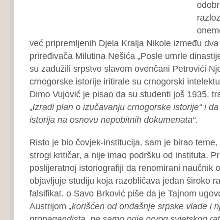
odobre
razloz
onemo
već pripremljenih Djela Kralja Nikole između dva
priređivača Milutina Nešića „Posle umrle dinasti
su zadužili srpstvo slavom ovenčani Petrovići Nje
crnogorske istorije iritirale su crnogorski intelek
Dimo Vujović je pisao da su studenti još 1935. tra
„
Izradi plan o izučavanju crnogorske istorije“ i d
istorija na osnovu nepobitnih dokumenata“
.
Risto je bio čovjek-institucija, sam je birao teme,
strogi kritičar, a nije imao podršku od instituta. 
poslijeratnoj istoriografiji da renomirani naučnik
objavljuje studiju koja razobličava jedan široko r
falsifikat. o Savo Brković piše da je Tajnom ugo
Austrijom
„korišćen od ondašnje srpske vlade i n
propagandista, ne samo prije prvog svjetskog ra