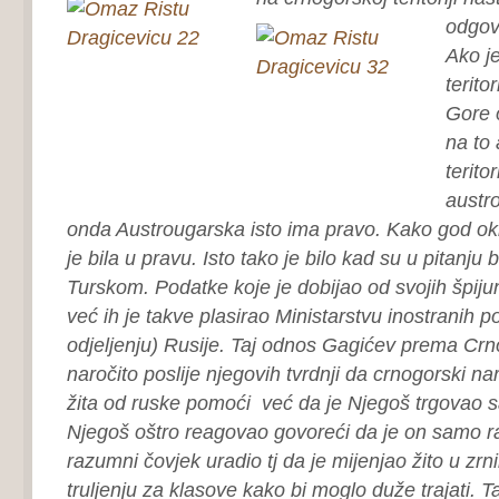
odgov
Ako j
terito
Gore 
na to 
terito
austro
onda Austrougarska isto ima pravo. Kako god o
je bila u pravu. Isto tako je bilo kad su u pitanju 
Turskom. Podatke koje je dobijao od svojih špiju
već ih je takve plasirao Ministarstvu inostranih 
odjeljenju) Rusije. Taj odnos Gagićev prema Crno
naročito poslije njegovih tvrdnji da crnogorski na
žita od ruske pomoći već da je Njegoš trgovao sa
Njegoš oštro reagovao govoreći da je on samo ra
razumni čovjek uradio tj da je mijenjao žito u zr
truljenju za klasove kako bi moglo duže trajati. 