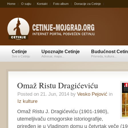
Home
O sajtu
Kontakt
Foto album
Donacije za Cetinje
Cetinje
Upoznajte Cetinje
Budućnost Cetin
Sve o Cetinju
Adresar, mapa...
Privreda, kultura...
Omaž Ristu Dragićeviću
Posted on 21. Jun, 2014 by
Vesko Pejović
in
Iz kulture
Omaž Ristu J. Dragićeviću (1901-1980),
utemeljivaču crnogorske istoriografije,
priređen je u Vladinom domu u četvrtak veče (19.