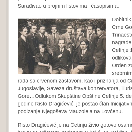
Sarađivao u brojnim listovima i časopisima.
Dobitnik
Crne Go
Trinaest
nagrade 
Cetinje 
odlikova
Orden z
srebrni
rada sa crvenom zastavom, kao i priznanja od C
Jugoslavije, Saveza društava konzervatora, Turi
Gore…Odlukom Skupštine Opštine Cetinje 5. d
godine Risto Dragićević je postao član Inicijati
podizanje Njegoševa Mauzoleja na Lovćenu.
Risto Dragićević je na Cetinju živio gotovo osa