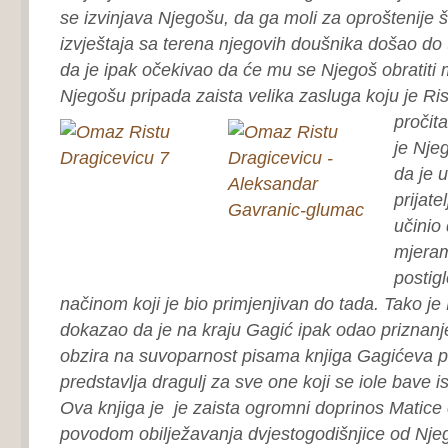
se izvinjava Njegošu, da ga moli za oproštenije š
izvještaja sa terena njegovih doušnika došao do 
da je ipak očekivao da će mu se Njegoš obratiti 
Njegošu pripada zaista velika zasluga koju je R
pročit
je Njeg
da je 
prijate
učinio
mjeram
postigl
načinom koji je bio primjenjivan do tada. Tako je
dokazao da je na kraju Gagić ipak odao priznanj
obzira na suvoparnost pisama knjiga Gagićeva 
predstavlja dragulj za sve one koji se iole bave 
Ova knjiga je je zaista ogromni doprinos Matice
povodom obilježavanja dvjestogodišnjice od Nje