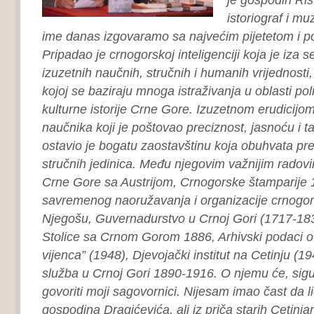
istoriograf i mu
ime danas izgovaramo sa najvećim pijetetom i p
Pripadao je crnogorskoj inteligenciji koja je iza s
izuzetnih naučnih, stručnih i humanih vrijednosti,
kojoj se baziraju mnoga istraživanja u oblasti poli
kulturne istorije Crne Gore. Izuzetnom erudicijo
naučnika koji je poštovao preciznost, jasnoću i ta
ostavio je bogatu zaostavštinu koja obuhvata pre
stručnih jedinica. Među njegovim važnijim radov
Crne Gore sa Austrijom, Crnogorske štamparije
savremenog naoružavanja i organizacije crnogor
Njegošu, Guvernadurstvo u Crnoj Gori (1717-18
Stolice sa Crnom Gorom 1886, Arhivski podaci o 
vijenca” (1948), Djevojački institut na Cetinju (1
služba u Crnoj Gori 1890-1916. O njemu će, sigu
govoriti moji sagovornici. Nijesam imao čast da
gospodina Dragićevića, ali iz priča starih Cetinja