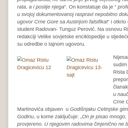
rata, a i poslije njega
“. On konstatuje da je “
prof
u svojoj dokumentovanoj raspravi nepobitno dok
ugovor Crne Gore sa Austrijom falsifikat
“ i otkri
student Radovan- Tunguz Perović. Na osnovu R
redakciji Velike sovjetske enciklopedije u sljed
su odredbe o tajnom ugovoru.
Nijes
sudim
Rista 
prepor
članak
u nauč
Crne G
Martinovića objaven u
Godišnjaku Cetinjske gim
Godinu
, u kome zaključuje: „
On je pisao mnogo, 
provjereno. U njegovim radovima činjenično ne 