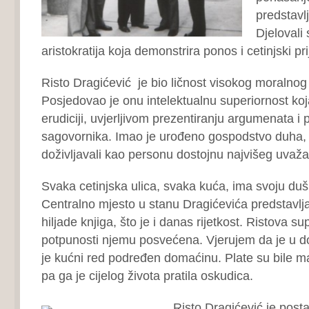
predstavlj
Djelovali
aristokratija koja demonstrira ponos i cetinjski pri
Risto Dragićević je bio ličnost visokog moralnog 
Posjedovao je onu intelektualnu superiornost ko
erudiciji, uvjerljivom prezentiranju argumenata i
sagovornika. Imao je urođeno gospodstvo duha, 
doživljavali kao personu dostojnu najvišeg uvaža
Svaka cetinjska ulica, svaka kuća, ima svoju dušu
Centralno mjesto u stanu Dragićevića predstavljala
hiljade knjiga, što je i danas rijetkost. Ristova su
potpunosti njemu posvećena. Vjerujem da je u d
je kućni red podređen domaćinu. Plate su bile mal
pa ga je cijelog života pratil
Risto Dragićević je post