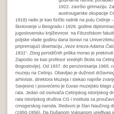
1922. završio gimnaziju. Za
austrougarske okupacije C
1918) radio je kao fizički radnik na putu Cetinje 
školovanje u Beogradu i 1928. godine diplomirao i
jugoslovensku književnost na Filozofskom fakult
poljske vlade godinu dana boravi na Univerzitetu
pripremajući disertaciju
„Veze kneza Adama Čato
1831
“. Zbog porodičnih prilika morao je prekinuti
Zaposlio se kao profesor srednjih škola na Cetinj
Bogoslovije). Od 1937. do penzionisanja 1965. 
muzeju na Cetinju. Obavljao je dužnost državnog 
arhiviste, direktora Muzeja i stekao najviše zvanj
Savjesno i posvećeno je čuvao muzejsko blago za
rata. Jedan od osnivača Cetinjskog istorijskog dr
rata Istorijskog društva CG i Instituta za proučava
crnogorskog naroda. Redovni je član Naučnog d
(1950-1956). Da Dušanom Vuksanom uređivao je