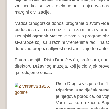
za ljude koji su svoje djelo ugradili u njegovo nas
margini civilizacije.
Matica crnogorska donosi programe o svom viđe
budućnosti, ali ima senzibiliteta za minula vremen
Cetinjski ogranak Matice je zamislio program ob
stvaraoce koji su u raznim vremenima radili na C
duhovnu prepoznatljivost i ostvarili vrijedno autor
Prvom od njih, Ristu Dragićeviću, profesoru, naučn
direktoru Državnog muzeja, koji je cio vijek prov
priređujemo omaž.
Risto Dragićević je rođen 
Piperima. Kao dječak presel
je njegova porodica, od voj
Vučinića, kupila kuću u Bajo
godinama ratova, pohađao 