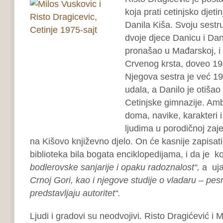
koja prati cetinjsko djeti
Danila Kiša. Svoju sestr
dvoje djece Danicu i Dani
pronašao u Mađarskoj, i
Crvenog krsta, doveo 194
Njegova sestra je već 19
udala, a Danilo je otišao
Cetinjske gimnazije. Amb
doma, navike, karakteri 
ljudima u porodičnoj zajed
na Kišovo književno djelo. On će kasnije zapisat
biblioteka bila bogata enciklopedijama, i da je k
bodlerovske sanjarije i opaku radoznalost“,
a uja
Crnoj Gori, kao i njegove studije o vladaru – pe
predstavljaju autoritet“.
Ljudi i gradovi su neodvojivi. Risto Dragićević i M