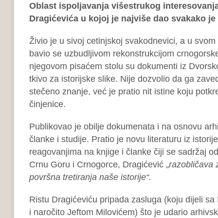
Oblast ispoljavanja višestrukog interesovanj
Dragićevića u kojoj je najviše dao svakako je
Živio je u sivoj cetinjskoj svakodnevici, a u svom
bavio se uzbudljivom rekonstrukcijom crnogorske
njegovom pisaćem stolu su dokumenti iz Dvorskog
tkivo za istorijske slike. Nije dozvolio da ga zave
stečeno znanje, već je pratio nit istine koju potkr
činjenice.
Publikovao je obilje dokumenata i na osnovu arh
članke i studije. Pratio je novu literaturu iz istorij
reagovanjima na knjige i članke čiji se sadržaj o
Crnu Goru i Crnogorce, Dragićević „
razobličava 
površna tretiranja naše istorije“.
Ristu Dragićeviću pripada zasluga (koju dijeli
i naročito Jeftom Milovićem) što je udario arhivs