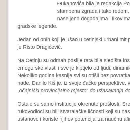
Đukanovića bila je redakcija Po
stambena zgrada i tako redom. 
naseljena događajima i likovima
gradske legende.
Jedan od onih koji je ušao u cetinjski urbani mit 
je Risto Dragićević.
Na Cetinju su odmah poslije rata bila sjedišta ins
crnogorske vlasti i sve je kiptjelo od ljudi, dinam
Nekoliko godina kasnije svi su otišli bez povratk
nade. Danilo Kiš je, iz svoje đačke perspektive, v
„
očajnički provincijalno mjesto
“
do
užasavanja d
Ostale su samo institucije okrenute prošlosti. Sr
rukovodioci su bili stvaralačke ličnosti koji su na
ustanove i koriste njihov potencijal za naučnu afi