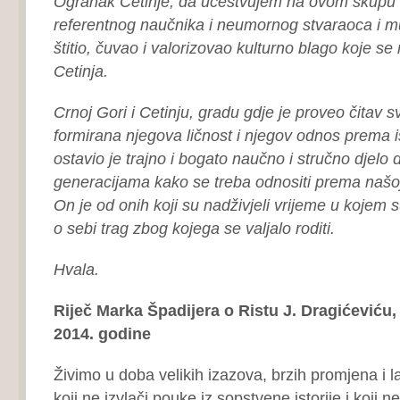
Ogranak Cetinje, da učestvujem na ovom skupu 
referentnog naučnika i neumornog stvaraoca i mu
štitio, čuvao i valorizovao kulturno blago koje s
Cetinja.
Crnoj Gori i Cetinju, gradu gdje je proveo čitav sv
formirana njegova ličnost i njegov odnos prema i
ostavio je trajno i bogato naučno i stručno djelo 
generacijama kako se treba odnositi prema našoj 
On je od onih koji su nadživjeli vrijeme u kojem su
o sebi trag zbog kojega se valjalo roditi.
Hvala.
Riječ Marka Špadijera o Ristu J. Dragićeviću, 
2014. godine
Živimo u doba velikih izazova, brzih promjena i 
koji ne izvlači pouke iz sopstvene istorije i koji