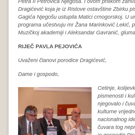
Petra II Petrovića Njegoša. I ovom prilikom zahv
Dragićević koja je iz Ristove ostavštine Zbirku 
Gagića Njegošu ustupila Matici crnogorskoj. U u
programa učestvuju mr Žana Marinković Lekić, pr
Muzičkoj akademiji i Aleksandar Gavranić, gluma
RIJEČ PAVLA PEJOVIĆA
Uvaženi članovi porodice Dragićević,
Dame i gospodo,
Cetinje, kolije
pismenosti i kul
njegovalo i čuv
kulturne vrijed
nacionalnog ide
čuvara tog nepr
je gospodin Ris