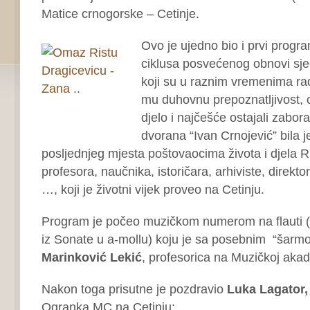
Matice crnogorske – Cetinje.
Ovo je ujedno bio i prvi progra
ciklusa posvećenog obnovi sje
koji su u raznim vremenima radi
mu duhovnu prepoznatljivost, os
djelo i najčešće ostajali zabora
dvorana “Ivan Crnojević” bila 
posljednjeg mjesta poštovaocima života i djela R
profesora, naučnika, istoričara, arhiviste, direk
…, koji je životni vijek proveo na Cetinju.
Program je počeo muzičkom numerom na flauti 
iz Sonate u a-mollu) koju je sa posebnim “šarm
Marinković Lekić
, profesorica na Muzičkoj akad
Nakon toga prisutne je pozdravio
Luka Lagator,
Ogranka MC na Cetinju: