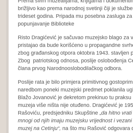
Prema svim muzealijama, knjigama i dokumenti
brižljivo kao prema narodnoj svetinji čiji je služb
trideset godina. Pripada mu posebna zasluga za
popunjavanje Biblioteke
Risto Dragićević je sačuvao muzejsko blago za vr
pristajao da bude korišćeno u propagandne svrhe
zbog građanskog otpora oktobra 1943. stavljen po
Zbog patriotskog odnosa, poslije oslobođenja Ce
člana prvog Narodnooslobodilačkog odbora.
Poslije rata je bilo primjera primitivnog gostoprim
naredbom poneki muzejski predmet poklanila ug
Blažo Jovanović je dekretom prekinuo tu praksu 1
muzeja više ništa nije otuđeno. Dragićević je 19
Rašoviću, predsjedniku Skupštine „
da hitno vrat
mnogi od njih imaju muzejsku vrijednost i vezani s
muzej na Cetinju“,
na što mu Rašović odgovara da