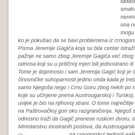
tadašn
smatr
nerent
ona n
mogu 
ko je pokušao da se bavi problemima iz crnogorsk
Pisma Jeremije Gagića koja su bila centar istraži
pažnje ne samo zbog Jeremije Gagića već zbog 
odnosa koji su u priličnoj mjeri bili jednostrano ili
Tome je doprinosio i sam Jeremija Gagić koji je
činovničke suhoparnosti jedino onda kada je tre
samo Njegoša nego i Crnu Goru zbog nekih po 
koje su učinjene prema Austrougarskoj i Turskoj
uvijek je bio na njihovoj strani. O tome najrečitij
na Paštrovačkoj gori oko razgraničenja. Njegoš s
odnosno traži da Gagić prenese ruskom dvoru, t
Ministarstvu inostranih poslova
,
da Austrougarsk
na crnogorskoj teritoriji na