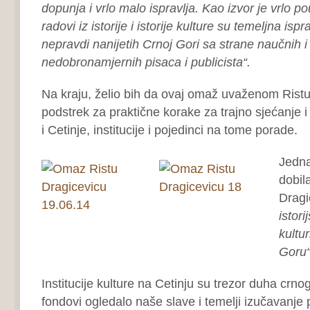
dopunja i vrlo malo ispravlja. Kao izvor je vrlo p
radovi iz istorije i istorije kulture su temeljna is
nepravdi nanijetih Crnoj Gori sa strane naučnih i
nedobronamjernih pisaca i publicista“.
Na kraju, želio bih da ovaj omaž uvaženom Rist
podstrek za praktične korake za trajno sjećanje
i Cetinje, institucije i pojedinci na tome porade.
Jedna
dobil
Dragi
istori
kultu
Goru
Institucije kulture na Cetinju su trezor duha crno
fondovi ogledalo naše slave i temelji izučavanje p