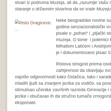
stvari iz podruma Muzeja, ali da „
razumije Vašu r
staranje o državnim stvarima da se vrate Muzeju
Neke beogradske novine su
godina senzacionalistički vra
pisale o „pohari“ i „pljački s
muzeja. O tome i polemici 
Mihailom Lalićem i Andrijo
je i dokumentovano pisao 
Ristova strogost prema osob
zahtjevnost da obavljaju sv
najviše odgovornosti kako čistačica, tako i sarad
mladih ljudi sa znanjem jezika za vodiče, sa po
stimulisao učenike završnih razreda Gimnazije i
jezike i obučavao ih da stručno tumače crnogorsk
eksponate.