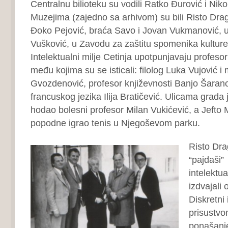
Centralnu bilioteku su vodili Ratko Đurović i Nik
Muzejima (zajedno sa arhivom) su bili Risto Dragi
Đoko Pejović, braća Savo i Jovan Vukmanović, u 
Vušković, u Zavodu za zaštitu spomenika kultur
Intelektualni milje Cetinja upotpunjavaju profeso
među kojima su se isticali: filolog Luka Vujović 
Gvozdenović, profesor književnosti Banjo Šarano
francuskog jezika Ilija Bratičević. Ulicama grad
hodao bolesni profesor Milan Vukićević, a Jefto 
popodne igrao tenis u Njegoševom parku.
Risto Drag
“pajdaši”
intelektua
izdvajali 
Diskretni 
prisustvo
ponašanje