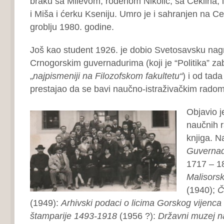
braku sa Milevom, rođenom Nikolić, sa Ceklina, 
i Miša i ćerku Kseniju. Umro je i sahranjen na C
groblju 1980. godine.
Još kao student 1926. je dobio Svetosavsku nag
Crnogorskim guvernadurima (koji je “Politika” zab
„
najpismeniji na Filozofskom fakultetu“
) i od tada
prestajao da se bavi naučno-istraživačkim radom
Objavio j
naučnih r
knjiga. N
Guvernadu
1717 – 18
Malisors
(1940);
Č
(1949):
Arhivski podaci o licima Gorskog vijenca
štamparije 1493-1918
(1956 ?):
Državni muzej n