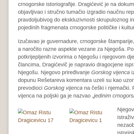
crnogorske istoriografije. Dragićević je na dokum
objavljivao i stručno tumačio izgradio naučnu re
pravdoljubivog do ekskluzivnosti skrupuloznog in
pojedinih fragmenata crnogorske političke i kulturn
Izučavao je guvernadure, crnogorske štamparije, 
a naročito razne aspekte vezane za Njegoša. Po
potkrijepljenih izvorima o Njegošu i njegovom djel
člancima, Dragićevič je napravio dragocjene ispr
Njegošu. Njegovo priređivanje
Gorskog vijenca
i
dopunu Rešetareva komentara uzeli su kao uzor n
prevodioci
Gorskog vijenca
na češki i njemački.
vijenca na poljski ga je nazvao „
jedinim crnogors
Njegov
istraži
nezaob
istorij