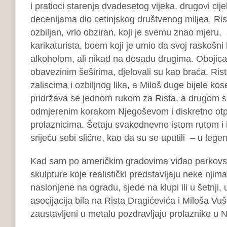
i pratioci starenja dvadesetog vijeka, drugovi cijel
decenijama dio cetinjskog društvenog miljea. Ris
ozbiljan, vrlo obziran, koji je svemu znao mjeru, a
karikaturista, boem koji je umio da svoj raskošni
alkoholom, ali nikad na dosadu drugima. Obojica 
obavezinim šeširima, djelovali su kao braća. Ris
zaliscima i ozbiljnog lika, a Miloš duge bijele ko
pridržava se jednom rukom za Rista, a drugom s
odmjerenim korakom Njegoševom i diskretno otp
prolaznicima. Šetaju svakodnevno istom rutom i 
srijeću sebi slične, kao da su se uputili – u lege
Kad sam po američkim gradovima viđao parkovske
skulpture koje realistički predstavljaju neke njim
naslonjene na ogradu, sjede na klupi ili u šetnji, 
asocijacija bila na Rista Dragićevića i Miloša Vu
zaustavljeni u metalu pozdravljaju prolaznike u 