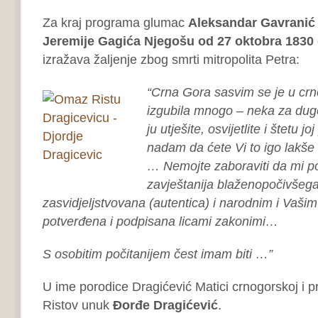
Za kraj programa glumac
Aleksandar Gavranić
Jeremije Gagića Njegošu od 27 oktobra 1830
izražava žaljenje zbog smrti mitropolita Petra:
“Crna Gora sasvim se je u crn
izgubila mnogo – neka za dugo
ju utješite, osvijetlite i štetu 
nadam da ćete Vi to igo lakše 
… Nemojte zaboraviti da mi po
zavještanija blaženopočivšega
zasvidjeljstvovana (autentica) i narodnim i Vaši
potverđena i podpisana licami zakonimi…
S osobitim počitanijem čest imam biti …”
U ime porodice Dragićević Matici crnogorskoj i p
Ristov unuk
Đorđe Dragićević
.