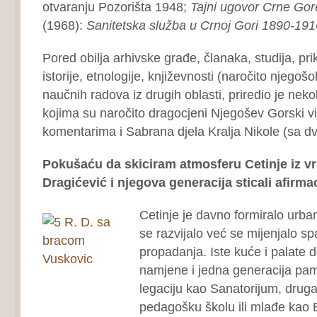
otvaranju Pozorišta 1948;
Tajni ugovor Crne Gor
(1968):
Sanitetska služba u Crnoj Gori 1890-191
Pored obilja arhivske građe, članaka, studija, prik
istorije, etnologije, književnosti (naročito njegošol
naučnih radova iz drugih oblasti, priredio je nek
kojima su naročito dragocjeni Njegošev Gorski v
komentarima i Sabrana djela Kralja Nikole (sa d
Pokušaću da skiciram atmosferu Cetinje iz 
Dragićević i njegova generacija sticali afirmac
Cetinje je davno formiralo urban
se razvijalo već se mijenjalo s
propadanja. Iste kuće i palate d
namjene i jedna generacija pamt
legaciju kao Sanatorijum, drug
pedagošku školu ili mlađe kao B