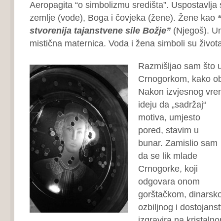
Aeropagita “o simbolizmu središta”. Uspostavlja 
zemlje (vode), Boga i čovjeka (žene). Žene kao
“
stvorenija tajanstvene sile Božje”
(Njegoš). Un
mistična maternica. Voda i žena simboli su života
Razmišljao sam što u
Crnogorkom, kako obli
Nakon izvjesnog vr
ideju da „sadržaj“
motiva, umjesto
pored, stavim u
bunar. Zamislio sam
da se lik mlade
Crnogorke, koji
odgovara onom
gorštačkom, dinarsko
ozbiljnog i dostojans
izgravira na kristaln