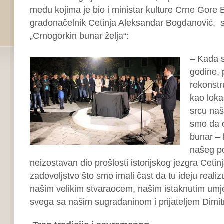
među kojima je bio i ministar kulture Crne Gore 
gradonačelnik Cetinja Aleksandar Bogdanović, 
„Crnogorkin bunar želja“:
– Kada s
godine, 
rekonstr
kao lokal
srcu naš
smo da ć
bunar – 
našeg po
neizostavan dio prošlosti istorijskog jezgra Cetin
zadovoljstvo što smo imali čast da tu ideju real
našim velikim stvaraocem, našim istaknutim umje
svega sa našim sugrađaninom i prijateljem Dimi