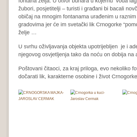
fontana želja. U otvor bunara u kojemu voda la
žubori, posjetitelji – turisti i građani bi bacali nov
običaj na mnogim fontanama urađenim u raznim
gradovima jer će im svetački lik Crnogorke “pomo
želje …
U svrhu oživljavanja objekta upotrijebljen je i ad
njegovog osvjetljenja tako da noću on dobija na a
Poštovani čitaoci, za kraj priloga, evo nekoliko f
dočarati lik, karakterne osobine i život Crnogork