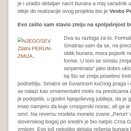
je i uradio detaljan nacrt bunara a moj saradnik
ideje do realizacije ovog projekta bio je
Vesko Pe
Evo zašto sam stavio zmiju na spoljašnjost b
Dva su razloga za to. Formaln
Smatrao sam da se, na preci
oblik bunara, mora pojaviti 
forme. U tom se smislu zmija
serpentinata“ jako dobro uklo
taj što se zmija posebno tre
podneblju. Smatra se čuvaricom kućnog praga i 
se nalazi kao ornamentalni motiv na preslicama 
je podsjetiti, u godini Njegoševog jubileja, da j
imao namjeru da kuje crnogorski novac, ali ga je 
smrt. Na reversu modela monete zvane „Perun“ 
slovenskog boga) po sredini je bio natpis Crna 
zmijom. Evo još nekoliko detalja rešenja bunara 