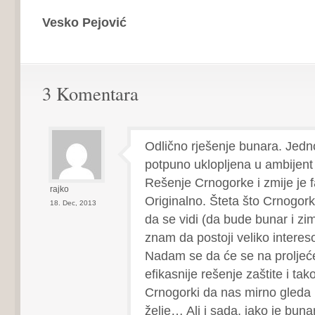
Vesko Pejović
3 Komentara
Odlično rješenje bunara. Jedn
potpuno uklopljena u ambijent
Rešenje Crnogorke i zmije je f
rajko
Originalno. Šteta što Crnogor
18. Dec, 2013
da se vidi (da bude bunar i zim
znam da postoji veliko interes
Nadam se da će se na proljeć
efikasnije rešenje zaštite i ta
Crnogorki da nas mirno gleda 
želje… Ali i sada, iako je buna