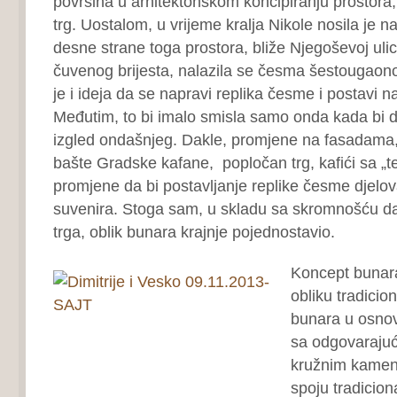
površina u arhitektonskom koncipiranju prostora, u
trg. Uostalom, u vrijeme kralja Nikole nosila je na
desne strane toga prostora, bliže Njegoševoj uli
čuvenog brijesta, nalazila se česma šestougaono
je i ideja da se napravi replika česme i postavi na
Međutim, to bi imalo smisla samo onda kada bi d
izgled ondašnjeg. Dakle, promjene na fasadama
bašte Gradske kafane, popločan trg, kafići sa „
promjene da bi postavljanje replike česme djelov
suvenira. Stoga sam, u skladu sa skromnošću 
trga, oblik bunara krajnje pojednostavio.
Koncept bunar
obliku tradicio
bunara u osnov
sa odgovaraju
kružnim kamen
spoju tradicio