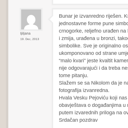
Bunar je izvanredno riješen. K
jednostavne forme pune simbol
crnogorke, reljefno urađen na 
ljiljana
i zmija, urađena u bronzi, tak
19. Dec, 2013
simbolike. Sve je originalno os
ukomponovano od strane umjet
“malo kvari” jeste kvaltit kame
nije odgovarajući i da treba n
tome pitanju.
Slažem se sa Nikolom da je n
fotografija izvanredna.
Hvala Vesku Pejoviću koji nas
obavještava o događanjima u
putem izvarednih priloga na o
Srdačan pozdrav