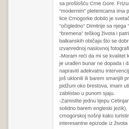
sa prošlošću Crne Gore. Frizu
“modernim” pletenicama ima 
lice Crnogorke dobilo je svetačk
“očigledno” Dimitrije sa njega 
“bremena” teškog života i patri
balkanskih običaja što se dobr
izvanrednoj naslovnoj fotograf
-Moram reći da mi se kvalitet
je urađen bunar ne dopada i d
napraviti adekvatnu intervenc
još uklonili ili barem smanjili 
pidžuni oko brestova, imam ut
zablistao u punom sjaju.
-Zamislite jednu lijepu Cetinja
solidno barem engleski jezik),
crnogorskoj nošnji kako turisti
interesantne epizode iz život