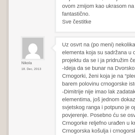
ovom zmijom kao ukrasom na 
fantastično.
Sve čestitke
Uz osvrt na (po meni) nekolika
elementa koja su sadržana u
projektu da se i ja pridružim č
Nikola
-Ideja da se bunar na Dvorsko
18. Dec, 2013
Crnogorki, ženi koja je na “ple
barem polovinu crnogorske istor
-Dimitrije nije imao lak zadatak
elementima, još jednom dokaz
svjetskog ranga i potpuno je
povjerenje. Posebno ću se osvr
Crnogorke reljefno urađen u kr
Crnogorska košulja i crnogors