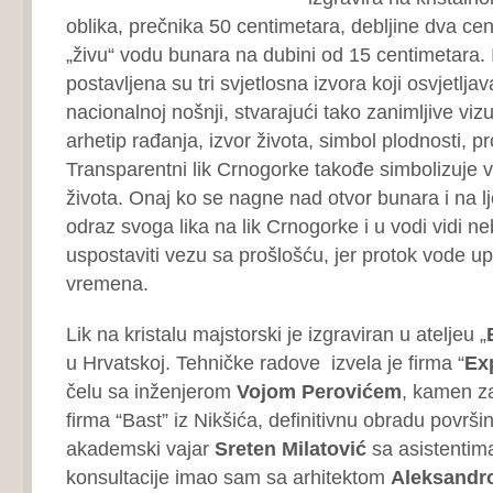
oblika, prečnika 50 centimetara, debljine dva cen
„živu“ vodu bunara na dubini od 15 centimetara. 
postavljena su tri svjetlosna izvora koji osvjetlj
nacionalnoj nošnji, stvarajući tako zanimljive viz
arhetip rađanja, izvor života, simbol plodnosti, pr
Transparentni lik Crnogorke takođe simbolizuje vit
života. Onaj ko se nagne nad otvor bunara i na l
odraz svoga lika na lik Crnogorke i u vodi vidi ne
uspostaviti vezu sa prošlošću, jer protok vode u
vremena.
Lik na kristalu majstorski je izgraviran u ateljeu „
u Hrvatskoj. Tehničke radove izvela je firma “
Ex
čelu sa inženjerom
Vojom Perovićem
, kamen za
firma “Bast” iz Nikšića, definitivnu obradu površi
akademski vajar
Sreten Milatović
sa asistentim
konsultacije imao sam sa arhitektom
Aleksandr