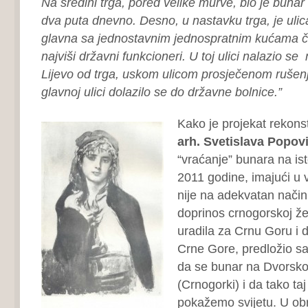
Na sredini trga, pored velike murve, bio je bunar
dva puta dnevno. Desno, u nastavku trga, je ulica 
glavna sa jednostavnim jednospratnim kućama čiji 
najviši državni funkcioneri. U toj ulici nalazio se
Lijevo od trga, uskom ulicom prosječenom rušen
glavnoj ulici dolazilo se do državne bolnice.”
Kako je projekat rekons
arh. Svetislava Popov
“vraćanje” bunara na is
2011 godine, imajući u 
nije na adekvatan način 
doprinos crnogorskoj že
uradila za Crnu Goru i d
Crne Gore, predložio s
da se bunar na Dvorskom
(Crnogorki) i da tako taj
pokažemo svijetu. U ob