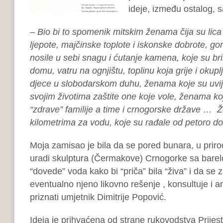
ideje, između ostalog, 
–
Bio bi to spomenik mitskim ženama čija su lica
ljepote, majčinske toplote i iskonske dobrote, g
nosile u sebi snagu i ćutanje kamena, koje su bri
domu, vatru na ognjištu, toplinu koja grije i okupl
djece u slobodarskom duhu, ženama koje su uvij
svojim životima zaštite one koje vole, ženama koj
“zdrave” familije a time i crnogorske države … 
kilometrima za vodu, koje su rađale od petoro d
Moja zamisao je bila da se pored bunara, u prirod
uradi skulptura (Čermakove) Crnogorke sa barel
“dovede” voda kako bi “priča” bila “živa” i da se 
eventualno njeno likovno rešenje , konsultuje i a
priznati umjetnik Dimitrije Popović.
Ideja je prihvaćena od strane rukovodstva Prijes