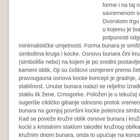
forme i na taj 
savremenom sen
Dvorskom trgu 
u kojemu je bu
potpunosti odgo
minimalističke umjetnosti. Forma bunara je smiš
simbolima kruga i kocke. Osnovu bunara čini kru
(simboliše nebo) na kojem je po sredini postavlje
kameni oblik, čiji su ćoškovi usmjereni prema četi
pravougaona osnova kocke koncept je gradnje, zn
stabilnost. Unutar bunara nalazi se reljefno izra
staklu lik žene, Crnogorke. Položen je u tekućoj v
sugeriše cikličko gibanje odnosno protok vremen
bunara na gornjoj površini kocke potencira simbol
Kad se poveže kružni oblik osnove bunara i kružn
kocki s kristalnim staklom također kružnog oblik
kružnim dnom bunara, onda to upućuje na konce