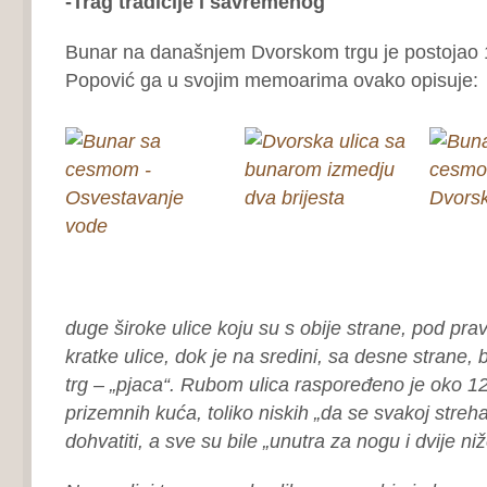
-Trag tradicije i savremenog
Bunar na današnjem Dvorskom trgu je postojao
Popović ga u svojim memoarima ovako opisuje:
duge široke ulice koju su s obije strane, pod prav
kratke ulice, dok je na sredini, sa desne strane, 
trg – „pjaca“. Rubom ulica raspoređeno je oko 1
prizemnih kuća, toliko niskih „da se svakoj stre
dohvatiti, a sve su bile „unutra za nogu i dvije ni