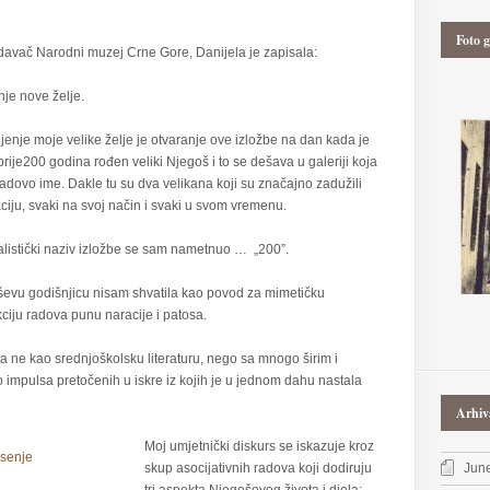
Foto g
 izdavač Narodni muzej Crne Gore, Danijela je zapisala:
nje nove želje.
jenje moje velike želje je otvaranje ove izložbe na dan kada je
prije200 godina rođen veliki Njegoš i to se dešava u galeriji koja
adovo ime. Dakle tu su dva velikana koji su značajno zadužili
zaciju, svaki na svoj način i svaki u svom vremenu.
listički naziv izložbe se sam nametnuo … „200”.
evu godišnjicu nisam shvatila kao povod za mimetičku
ciju radova punu naracije i patosa.
a ne kao srednjoškolsku literaturu, nego sa mnogo širim i
impulsa pretočenih u iskre iz kojih je u jednom dahu nastala
Arhiv
Moj umjetnički diskurs se iskazuje kroz
skup asocijativnih radova koji dodiruju
Jun