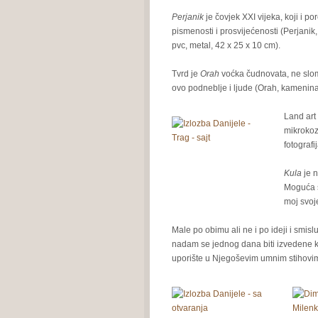
Perjanik
je čovjek XXI vijeka, koji i 
pismenosti i prosvijećenosti (Perjanik, 
pvc, metal, 42 x 25 x 10 cm).
Tvrd je
Orah
voćka čudnovata, ne slom
ovo podneblje i ljude (Orah, kamenina
Land art
mikrokoz
fotografi
Kula
je 
Moguća su
moj svoje
Male po obimu ali ne i po ideji i smisl
nadam se jednog dana biti izvedene 
uporište u Njegoševim umnim stihovi