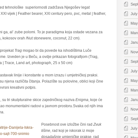
Sep
pored tehnološke superiornosti zadržava Njegošev legat
XXI vijek | Feather bearer, XXI century pero, pvc, metal | feather,
July
May
i ga, al’ zube polomi. To je paradigma koja ostade vezana za
Mar
, kokosov orah /Nut stonewere, coconut, 22 cm).
Jan
 projekat
Trag
mogao bi da povede ka ishodištima Luče
Nov
me. Izveden je u Beču, a ovdje prikazan fotografijom (Trag,
Sep
ja | Trace, Land art, photograph, 25 x 50 cm)
July
nastavak linije i konstante u mom izrazu i umjetničkoj praksi.
May
 njena različita čitanja. Polazište su polovine, oblici koji čine
vrsni kreativni potpis.
Mar
u, su tri skulpturalne skice zajedničkog naziva
Enigma
, koje će
Jan
kao monumentalni radovi u javnom prostoru.Svaka od njih ima
Nov
ma.
Sep
Posebnost ove izložbe čini rad
Zvuk
July
tišine
, rad koji je iskorak iz moje
dosadašnje umjeničke prakse, rad