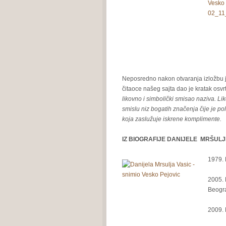
Neposredno nakon otvaranja izložbu j
čitaoce našeg sajta dao je kratak osvr
likovno i simbolički smisao naziva. Lik
smislu niz bogatih značenja čije je p
koja zaslužuje iskrene komplimente.
IZ BIOGRAFIJE DANIJELE MRŠULJ
1979. 
2005. 
Beogr
2009. 