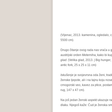
(Vijenac, 2013. kamenina, ogledalo, cr
5500 cm).
Drugo čitanje ovog rada nas vraća u 
austrijski orden Meterniha, kako bi kup
glad
. (Velika glad, 2013. | Big hunger
antic fork, 25 x 25 x 11 cm)
Iskušenje
je svojevrsna oda ženi, trad
ženske ljepote, ali i na tajnu koju nos
crnogorski veo, kavez za ptice, postame
rug, 147 x 47 cm).
Na još jedan ženski aspekt ukazuje r
dlaku. Njegoš kaže: Ćud je ženska s