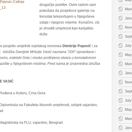
May
drugačije poetike. Ovim radom sam
Mar
pokušala da posjetioce galerije na
trenutak teleportujem u Njegoševe
Jan
odaje i njegovo vrijeme. Konačno, cilj
Nov
je shvatiti umjetnost kao karijatidu
duše.
Sep
July
e posjetio umjetnik svjetskog renomea
Dimitrije Popović
i za
t:
-Izložba Danijele Mršulje Vasić nazvana “200” opravdava i
May
ovno, estetski čista i visoko profinjena otvara u konotativnom
olazište u Njegoševim mislima. Pred nama je izvanredna izložba
Mar
Jan
E VASIĆ
Nov
Sep
Rođena u Kotoru, Crna Gora
July
Diplomirala na Fakultetu likovnih umjetnosti, odsjek vajarstvo,
May
ad
Mar
Magistrirala na FLU, vajarstvo, Beograd
Jan