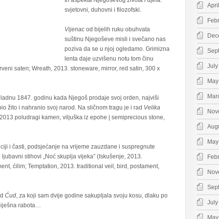
tri aspekta Njegoševog života i djela:
Apri
svjetovni, duhovni i filozofski.
Feb
Vijenac
od bijelih ruku obuhvata
Dec
suštinu Njegoševe misli i svečano nas
poziva da se u njoj ogledamo. Grimizna
Sep
lenta daje uzvišenu notu tom činu
July
veni saten; Wreath, 2013. stoneware, mirror, red satin, 300 x
May
Mar
gladnu 1847. godinu kada Njegoš prodaje svoj orden, najviši
io žito i nahranio svoj narod. Na sličnom tragu je i rad
Velika
Nov
, 2013 poludragi kamen, viljuška iz epohe | semiprecious stone,
Aug
May
iciji i časti, podsjećanje na vrijeme zauzdane i suspregnute
e ljubavni stihovi „Noć skuplja vijeka” (Iskušenje, 2013.
Feb
nt, ćilim; Temptation, 2013. traditional veil, bird, postament,
Nov
Sep
ad
Ćud
, za koji sam dvije godine sakupljala svoju kosu, dlaku po
July
miješna rabota…
May