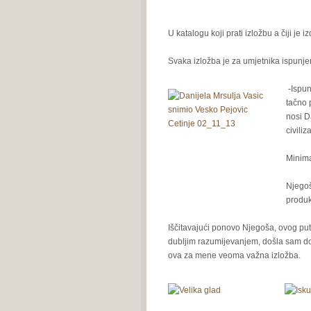
U katalogu koji prati izložbu a čiji je
Svaka izložba je za umjetnika ispunje
-Ispun
tačno 
nosi D
civili
Minima
Njegoš
produk
Iščitavajući ponovo Njegoša, ovog put
dubljim razumijevanjem, došla sam do 
ova za mene veoma važna izložba.