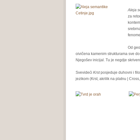
Aleja 
za reto
kontemp
srebrna
fenomen
Od geom
oivičena kamenim strukturama sve do 
Njegošev inicijal. Tu je negdje skriv
Svevideći
Krst
posjeduje duhovni i fil
jezikom (Krst, akrilik na platnu | Cross