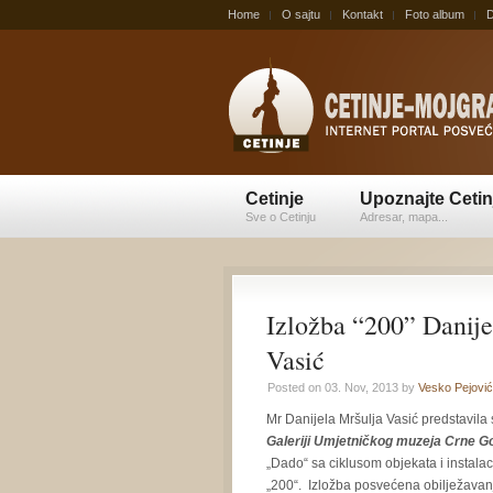
Home
O sajtu
Kontakt
Foto album
D
Cetinje
Upoznajte Cetin
Sve o Cetinju
Adresar, mapa...
Izložba “200” Danije
Vasić
Posted on 03. Nov, 2013 by
Vesko Pejović
Mr Danijela Mršulja Vasić predstavila s
Galeriji Umjetničkog muzeja Crne Go
„Dado“ sa ciklusom objekata i instala
„200“. Izložba posvećena obilježavan