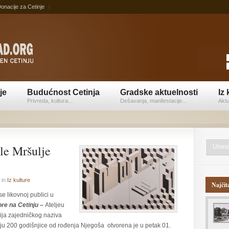
onacije za Cetinje
je
Budućnost Cetinja
Gradske aktuelnosti
Iz 
Privreda, kultura...
Dešavanja, manifestacije...
Aktu
le Mršulje
in
Iz kulture
Najčit
e likovnoj publici u
re na Cetinju –
Ateljeu
cija zajedničkog naziva
ju 200 godišnjice od rođenja Njegoša otvorena je u petak 01.