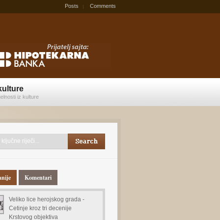
Posts
Comments
kulture
elnosti iz kulture
anije
Komentari
Veliko lice herojskog grada -
Cetinje kroz tri decenije
Krstovog objektiva