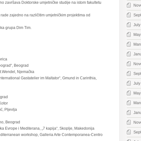
no završava Doktorske umjetničke studije na istom fakultetu
Nov
 rade zajedno na različitim umjetničkim projektima od
Sep
July
čka grupa Dim Tim.
May
Mar
Jan
orica
Nov
Beograd“, Beograd
t.Wendel, Njemačka
Sep
„International Gastatelier im Maltator“, Gmund in Carinthia,
July
May
ograd
Mar
Kotor
ć, Pljevlja
Jan
ono, Beograd
Nov
a Evrope i Mediterana, „7 kapija“, Skoplje, Makedonija
Sep
iterranean workshop, Galleria Arte Contemporanea-Centro