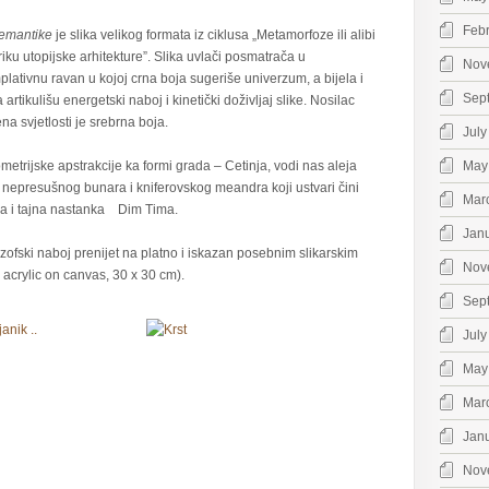
Feb
semantike
je slika velikog formata iz ciklusa „Metamorfoze ili alibi
riku utopijske arhitekture”. Slika uvlači posmatrača u
Nov
lativnu ravan u kojoj crna boja sugeriše univerzum, a bijela i
Sep
 artikulišu energetski naboj i kinetički doživljaj slike. Nosilac
a svjetlosti je srebrna boja.
July
etrijske apstrakcije ka formi grada – Cetinja, vodi nas aleja
May
nepresušnog bunara i kniferovskog meandra koji ustvari čini
Mar
ena i tajna nastanka Dim Tima.
Jan
ozofski naboj prenijet na platno i iskazan posebnim slikarskim
Nov
, acrylic on canvas, 30 x 30 cm).
Sep
July
May
Mar
Jan
Nov