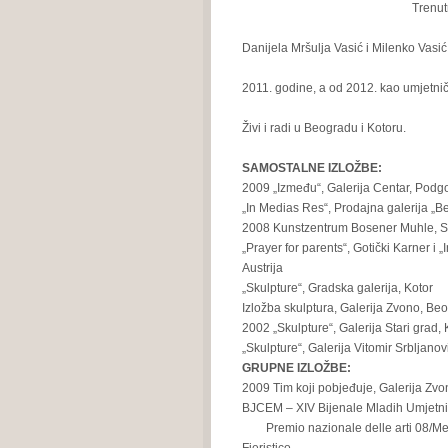
Trenut
Danijela Mršulja Vasić i Milenko Vasić
2011. godine, a od 2012. kao umjetni
Živi i radi u Beogradu i Kotoru.
SAMOSTALNE IZLOŽBE:
2009 „Između“, Galerija Centar, Podg
„In Medias Res“, Prodajna galerija „
2008 Kunstzentrum Bosener Muhle, S
„Prayer for parents“, Gotički Karner i 
Austrija
„Skulpture“, Gradska galerija, Kotor
Izložba skulptura, Galerija Zvono, Be
2002 „Skulpture“, Galerija Stari grad, 
„Skulpture“, Galerija Vitomir Srbljanovi
GRUPNE IZLOŽBE:
2009 Tim koji pobjeđuje, Galerija Zv
BJCEM – XIV Bijenale Mladih Umjetnik
Premio nazionale delle arti 08/Med