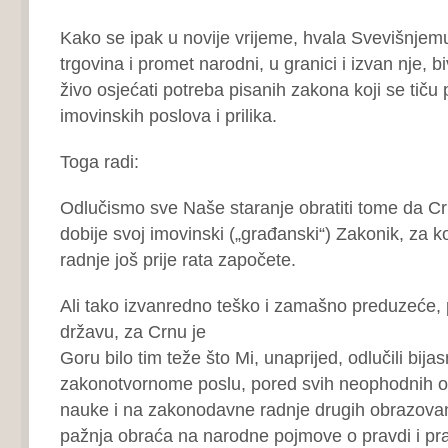
Kako se ipak u novije vrijeme, hvala Svevišnjemu
trgovina i promet narodni, u granici i izvan nje, 
živo osjećati potreba pisanih zakona koji se tiču
imovinskih poslova i prilika.
Toga radi:
Odlučismo sve Naše staranje obratiti tome da Crn
dobije svoj imovinski („građanski“) Zakonik, za ko
radnje još prije rata započete.
Ali tako izvanredno teško i zamašno preduzeće, p
državu, za Crnu je
Goru bilo tim teže što Mi, unaprijed, odlučili bi
zakonotvornome poslu, pored svih neophodnih o
nauke i na zakonodavne radnje drugih obrazovan
pažnja obraća na narodne pojmove o pravdi i prav