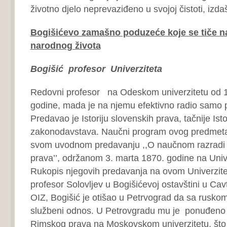
životno djelo neprevaziđeno u svojoj čistoti, izdašn
Bogišićevo zamašno poduzeće koje se tiče na
narodnog života
Bogišić profesor Univerziteta
Redovni profesor na Odeskom univerzitetu od 
godine, mada je na njemu efektivno radio samo 
Predavao je Istoriju slovenskih prava, tačnije Isto
zakonodavstava. Naučni program ovog predmeta B
svom uvodnom predavanju ,,O naučnom razradi i
prava’’, održanom 3. marta 1870. godine na Univ
Rukopis njegovih predavanja na ovom Univerzite
profesor Solovljev u Bogišićevoj ostavštini u Cav
OIZ, Bogišić je otišao u Petrvograd da sa rusko
službeni odnos. U Petrovgradu mu je ponuđeno 
Rimskog prava na Moskovskom univerzitetu, što 