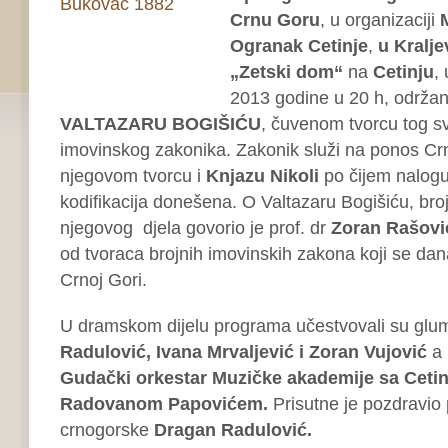
Crnu Goru
, u organizaciji
Ogranak Cetinje
,
u Kralj
„Zetski dom“
na
Cetinju
,
2013 godine u 20 h, održan
VALTAZARU BOGIŠIĆU
, čuvenom tvorcu tog sv
imovinskog zakonika. Zakonik služi na ponos Crno
njegovom tvorcu i
Knjazu Nikoli
po čijem nalogu
kodifikacija donešena. O Valtazaru Bogišiću, br
njegovog djela govorio je prof. dr
Zoran Rašovi
od tvoraca brojnih imovinskih zakona koji se dan
Crnoj Gori.
U dramskom dijelu programa učestvovali su glu
Radulović, Ivana Mrvaljević i Zoran Vujović
a 
Gudački orkestar Muzičke akademije sa Cetin
Radovanom Papovićem.
Prisutne je pozdravio 
crnogorske
Dragan Radulović.