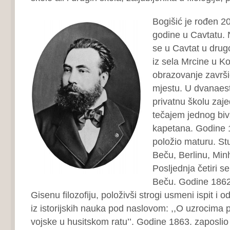
Bogišić je rođen 2
godine u Cavtatu. 
se u Cavtat u drugo
iz sela Mrcine u 
obrazovanje završi
mjestu. U dvanaesto
privatnu školu zaj
tečajem jednog bi
kapetana. Godine 1
položio maturu. Stu
Beču, Berlinu, Min
Posljednja četiri s
Beču. Godine 1862.
Gisenu filozofiju, položivši strogi usmeni ispit i o
iz istorijskih nauka pod naslovom: ,,O uzrocima
vojske u husitskom ratu’’. Godine 1863. zaposlio