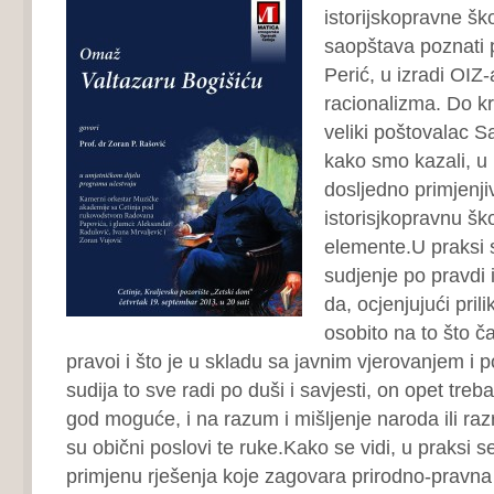
istorijskopravne ško
saopštava poznati p
Perić, u izradi OIZ-
racionalizma. Do kr
veliki poštovalac Sa
kako smo kazali, u 
dosljedno primjenji
istorisjkopravnu šk
elemente.U praksi 
sudjenje po pravdi i
da, ocjenjujući prili
osobito na to što ča
pravoi i što je u skladu sa javnim vjerovanjem i p
sudija to sve radi po duši i savjesti, on opet treba
god moguće, i na razum i mišljenje naroda ili raz
su obični poslovi te ruke.Kako se vidi, u praksi s
primjenu rješenja koje zagovara prirodno-pravna