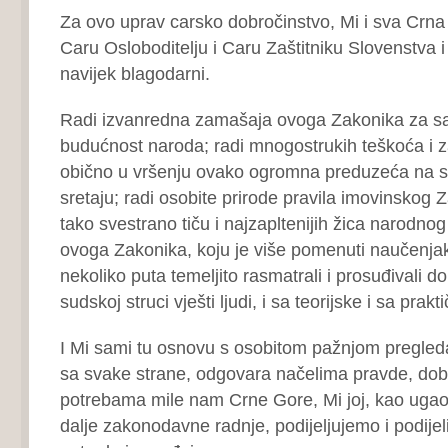
Za ovo uprav carsko dobročinstvo, Mi i sva Crna
Caru Osloboditelju i Caru Zaštitniku Slovenstva i
navijek blagodarni.
Radi izvanredna zamašaja ovoga Zakonika za sa
budućnost naroda; radi mnogostrukih teškoća i z
obično u vršenju ovako ogromna preduzeća na 
sretaju; radi osobite prirode pravila imovinskog 
tako svestrano tiču i najzapltenijih žica narodno
ovoga Zakonika, koju je više pomenuti naučenja
nekoliko puta temeljito rasmatrali i prosuđivali do
sudskoj struci vješti ljudi, i sa teorijske i sa prakt
I Mi sami tu osnovu s osobitom pažnjom pregled
sa svake strane, odgovara načelima pravde, dobr
potrebama mile nam Crne Gore, Mi joj, kao u
dalje zakonodavne radnje, podijeljujemo i podij