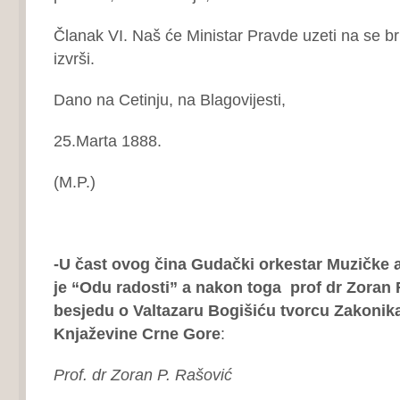
Članak VI. Naš će Ministar Pravde uzeti na se b
izvrši.
Dano na Cetinju, na Blagovijesti,
25.Marta 1888.
(M.P.) Nikol 
-U čast ovog čina Gudački orkestar Muzičke 
je “Odu radosti”
a nakon toga
prof dr Zoran 
besjedu o
Valtazaru Bogišiću tvorcu Zakonika
Knjaževine Crne Gore
:
Prof. dr Zoran P. Rašović