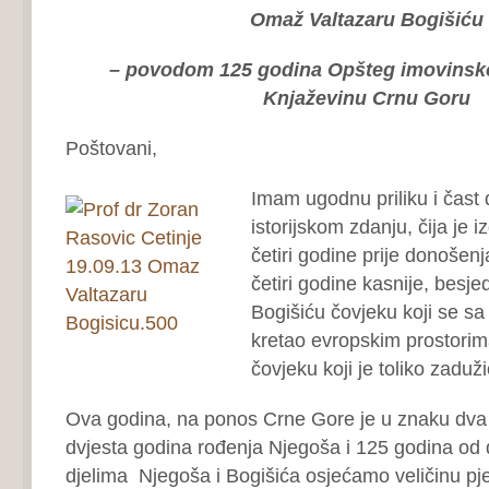
Omaž Valtazaru Bogišiću
– povodom 125 godina Opšteg imovinsk
Knjaževinu Crnu Goru
Poštovani,
Imam ugodnu priliku i čast
istorijskom zdanju, čija je 
četiri godine prije donošen
četiri godine kasnije, besje
Bogišiću čovjeku koji se s
kretao evropskim prostorim
čovjeku koji je toliko zadu
Ova godina, na ponos Crne Gore je u znaku dva v
dvjesta godina rođenja Njegoša i 125 godina od
djelima Njegoša i Bogišića osjećamo veličinu pj