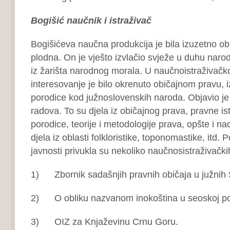
Bogišić naučnik i istraživač
Bogišićeva naučna produkcija je bila izuzetno ob
plodna. On je vješto izvlačio svježe u duhu narod
iz žarišta narodnog morala. U naučnoistraživač
interesovanje je bilo okrenuto običajnom pravu, i
porodice kod južnoslovenskih naroda. Objavio j
radova. To su djela iz običajnog prava, pravne is
porodice, teorije i metodologije prava, opšte i nac
djela iz oblasti folkloristike, toponomastike, itd.
javnosti privukla su nekoliko naučnosistraživačkih
1) Zbornik sadašnjih pravnih običaja u južnih 
2) O obliku nazvanom inokoština u seoskoj por
3) OIZ za Knjaževinu Crnu Goru.