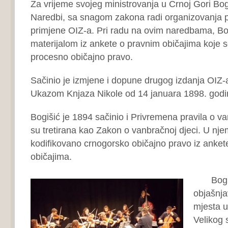
Za vrijeme svojeg ministrovanja u Crnoj Gori Bog
Naredbi, sa snagom zakona radi organizovanja p
primjene OIZ-a. Pri radu na ovim naredbama, Bog
materijalom iz ankete o pravnim običajima koje 
procesno običajno pravo.
Sačinio je izmjene i dopune drugog izdanja OIZ-
Ukazom Knjaza Nikole od 14 januara 1898. godi
Bogišić je 1894 sačinio i Privremena pravila o va
su tretirana kao Zakon o vanbračnoj djeci. U nj
kodifikovano crnogorsko običajno pravo iz anket
običajima.
Bogišić
objašnja
mjesta u
Velikog 