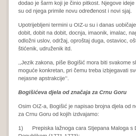
dodao je šarm koji je činio pitkost. Njegove ideje 
su od njega primile novu određenost i novi sjaj.
Upotrijebljeni termini u OIZ-u su i danas uobičajen
dobit, dobit na dobit, docnja, imaonik, imalac, na
odložni uslov, održaj, oproštaj duga, ostavioc, ošt
štićenik, udruženik itd.
,,Jezik zakona, piše Bogišić mora biti svakome shv
moguće konkretan, pri čemu treba izbjegavati sv
nejasne apstrakcije’’.
Bogišićeva djela od značaja za Crnu Goru
Osim OIZ-a, Bogišić je napisao brojna djela od
za Crnu Goru od kojih izdvajamo:
1) Prepiska lažnoga cara Stjepana Maloga s
Republikom (1771-1773);