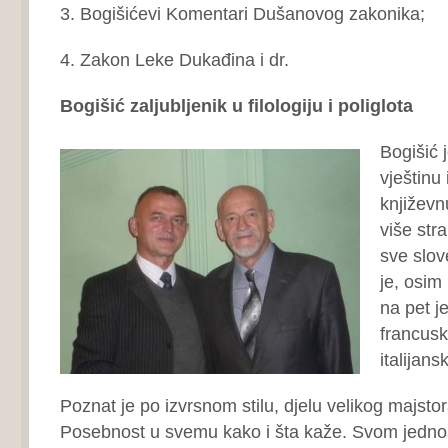
3. Bogišićevi Komentari Dušanovog zakonika;
4. Zakon Leke Dukađina i dr.
Bogišić zaljubljenik u filologiju i poliglota
Bogišić 
vještinu
književn
više stra
sve slov
je, osim
na pet j
francus
italijans
Poznat je po izvrsnom stilu, djelu velikog majsto
Posebnost u svemu kako i šta kaže. Svom jedno