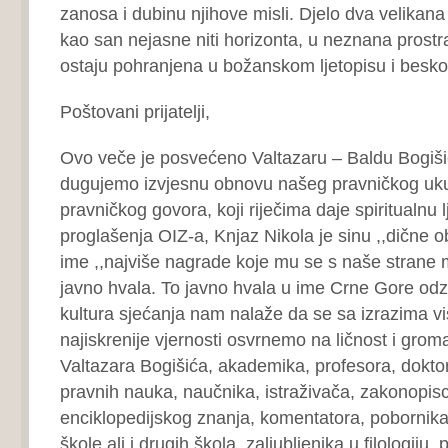
zanosa i dubinu njihove misli. Djelo dva velikana
kao san nejasne niti horizonta, u neznana prostr
ostaju pohranjena u božanskom ljetopisu i besko
Poštovani prijatelji,
Ovo veče je posvećeno Valtazaru – Baldu Bogiši
dugujemo izvjesnu obnovu našeg pravničkog uku
pravničkog govora, koji riječima daje spiritualnu
proglašenja OIZ-a, Knjaz Nikola je sinu ,,dične o
ime ,,najviše nagrade koje mu se s naše strane m
javno hvala. To javno hvala u ime Crne Gore odzv
kultura sjećanja nam nalaže da se sa izrazima v
najiskrenije vjernosti osvrnemo na ličnost i gro
Valtazara Bogišića, akademika, profesora, doktora
pravnih nauka, naučnika, istraživača, zakonopis
enciklopedijskog znanja, komentatora, pobornika 
škole ali i drugih škola, zaljubljenika u filologiju, 