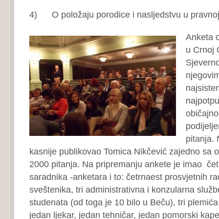
4) O položaju porodice i nasljedstvu u pravnoj s
Anketa o
u Crnoj 
Sjeverno
njegovim
najsiste
najpotpu
običajno
podijelj
pitanja. 
kasnije publikovao Tomica Nikčević zajedno sa o
2000 pitanja. Na pripremanju ankete je imao če
saradnika -anketara i to: četrnaest prosvjetnih 
sveštenika, tri administrativna i konzularna služb
studenata (od toga je 10 bilo u Beču), tri plemić
jedan ljekar, jedan tehničar, jedan pomorski kape