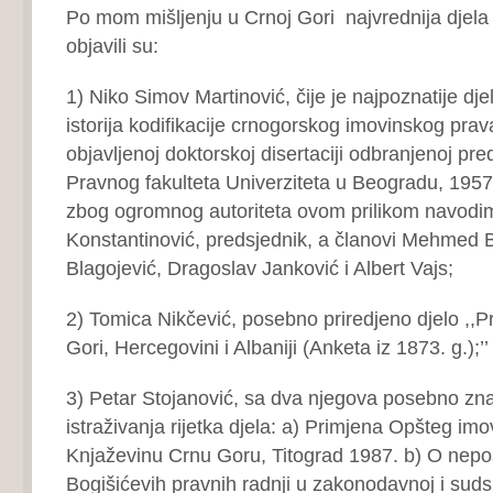
Po mom mišljenju u Crnoj Gori najvrednija djela 
objavili su:
1) Niko Simov Martinović, čije je najpoznatije djel
istorija kodifikacije crnogorskog imovinskog prav
objavljenoj doktorskoj disertaciji odbranjenoj pr
Pravnog fakulteta Univerziteta u Beogradu, 1957
zbog ogromnog autoriteta ovom prilikom navodim
Konstantinović, predsjednik, a članovi Mehmed B
Blagojević, Dragoslav Janković i Albert Vajs;
2) Tomica Nikčević, posebno priredjeno djelo ,,Pr
Gori, Hercegovini i Albaniji (Anketa iz 1873. g.);’’
3) Petar Stojanović, sa dva njegova posebno zn
istraživanja rijetka djela: a) Primjena Opšteg im
Knjaževinu Crnu Goru, Titograd 1987. b) O nepo
Bogišićevih pravnih radnji u zakonodavnoj i suds