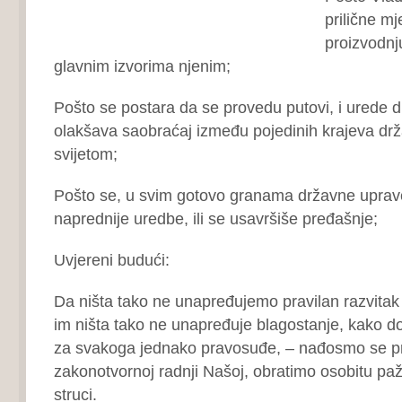
prilične m
proizvodnj
glavnim izvorima njenim;
Pošto se postara da se provedu putovi, i urede d
olakšava saobraćaj između pojedinih krajeva drža
svijetom;
Pošto se, u svim gotovo granama državne uprav
naprednije uredbe, ili se usavršiše pređašnje;
Uvjereni budući:
Da ništa tako ne unapređujemo pravilan razvitak
im ništa tako ne unapređuje blagostanje, kako d
za svakoga jednako pravosuđe, – nađosmo se p
zakonotvornoj radnji Našoj, obratimo osobitu pa
struci.