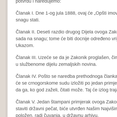
potvrdu i naređujemo:
Članak I. Dne 1-og jula 1888, ovaj će „Opšti imo
snagu stati.
Članak II. Deseti razdio drugog Dijela ovoga Zak
sada na snagu; tome će biti docnije određeno v
Ukazom.
Članak III. Uzeće se da je Zakonik proglašen, či
u službenome dijelu zemaljskih novina.
Članak IV. Pošto se naredba prethodnoga članka
će se crnogorskome sudu izložiti po jedan primj
da ga, ko god zaželi, čitati može. Taj će izlog tra
Članak V. Jedan štampani primjerak ovoga Zakoni
staviti državni pečat, biće utvrđen Našim Najviši
položen, radi čuvanja, u državnu arhivu.