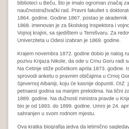
biblioteci u Beču, što je imalo ogroman značaj za 
naučnoistraživački rad. Pravni fakultet s doktora
1864. godine. Godine 1867. postao je akademi
1868. imenovan je za školskog inspektora i vojn
Vojnoj krajini, sa sjedištem u Temišvaru. Za red
Univerziteta u Odesi izabran je 1869. godine.
Krajem novembra 1872. godine dobio je nalog ru
pozivu Knjaza Nikole, da ode u Crnu Goru radi s
Na Cetinje stiže početkom aprila 1873. godine. Is
sprovodi anketu o pravnim običajima u Crnoj Gori
Sjevernoj Albaniji, koju će kasnije dopuniti. OIZ
petnaest godina sa manjim prekidima. Na lični za
1889. godine. Na dužnosti ministra pravde u Knje
bio je od 1893. do 1899. godine. Umro je 24. apri
sahranjen u svom rodnom mjestu.
Ova kratka biografija jedva da letimično sagleda