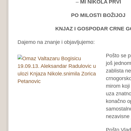
–
MI NIKOLA PRVI
PO MILOSTI BOŽIJOJ
KNJAZ I GOSPODAR CRNE 
Dajemo na znanje i objavljujemo:
Pošto se p
još jednom
zablista n
crnogorsko
mirom koji
uza znatno 
konačno op
samostalno
nezavisne 
Pošto Vla