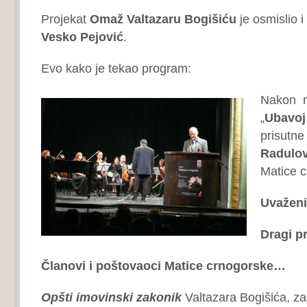
Projekat
Omaž Valtazaru Bogišiću
je osmislio i
Vesko Pejović
.
Evo kako je tekao program:
Nakon m
„
Ubavoj
prisutne
Radulov
Matice c
Uvaženi
Dragi pri
Članovi i poštovaoci Matice crnogorske…
Opšti imovinski zakonik
Valtazara Bogišića, z