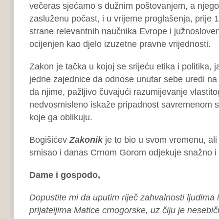
večeras sjećamo s dužnim poštovanjem, a njeg
zasluženu počast, i u vrijeme proglašenja, prije 
strane relevantnih naučnika Evrope i južnoslove
ocijenjen kao djelo izuzetne pravne vrijednosti.
Zakon je tačka u kojoj se srijeću etika i politika, 
jedne zajednice da odnose unutar sebe uredi na c
da njime, pažljivo čuvajući razumijevanje vlastito
nedvosmisleno iskaže pripadnost savremenom svi
koje ga oblikuju.
Bogišićev
Zakonik
je to bio u svom vremenu, ali n
smisao i danas Crnom Gorom odjekuje snažno i 
Dame i gospodo,
Dopustite mi da uputim riječ zahvalnosti ljudima
prijateljima Matice crnogorske, uz čiju je neseb