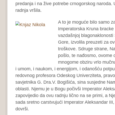
predanja i na žive potrebe crnogorskog naroda.
radnja vršila.
A to je moguće bilo samo za
Imperatorska Kruna bracke 
vazdašnjoj blagonaklonosti
Gore, izvolila preuzeti za ov
troškove. Sdruge strane, N
pošlo, te nađosmo, ovome 
mnogome obziru vrlo mučnu
i umom, i naukom, i energijom, i odanošću potpu
redovnog profesora Odeskog Univerziteta, prav
savjetnika G. Dra.V. Bogišića, sina susjedne N
oblasti. Njemu je u Bogu počivši Imperator Aleksa
zapovijedio da ovu radnju lično na se primi, a N
sada sretno carstvujući Imperator Aleksandar III, 
dovrši.