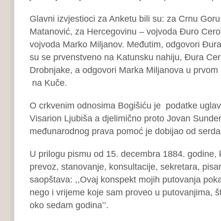
Glavni izvjestioci za Anketu bili su: za Crnu Gor
Matanović, za Hercegovinu – vojvoda Đuro Cerovi
vojvoda Marko Miljanov. Međutim, odgovori Đura
su se prvenstveno na Katunsku nahiju, Đura Ce
Drobnjake, a odgovori Marka Miljanova u prvom r
na Kuče.
O crkvenim odnosima Bogišiću je podatke ugla
Visarion Ljubiša a djelimično proto Jovan Sundenč
međunarodnog prava pomoć je dobijao od serdara
U prilogu pismu od 15. decembra 1884. godine, k
prevoz, stanovanje, konsultacije, sekretara, pisa
saopštava: ,,Ovaj konspekt mojih putovanja pok
nego i vrijeme koje sam proveo u putovanjima, št
oko sedam godina’’.