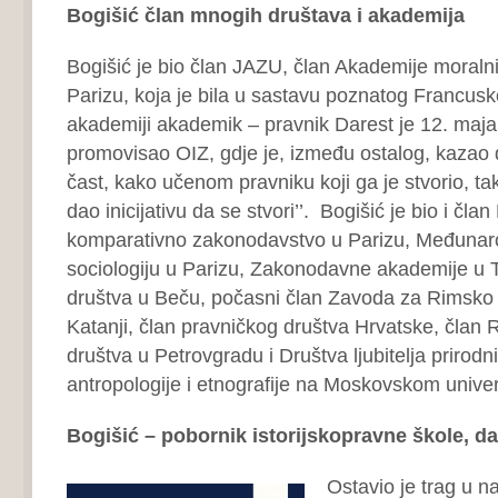
Bogišić član mnogih društava i akademija
Bogišić je bio član JAZU, član Akademije moralnih
Parizu, koja je bila u sastavu poznatog Francuskog
akademiji akademik – pravnik Darest je 12. maj
promovisao OIZ, gdje je, između ostalog, kazao da
čast, kako učenom pravniku koji ga je stvorio, tak
dao inicijativu da se stvori’’. Bogišić je bio i čla
komparativno zakonodavstvo u Parizu, Međunar
sociologiju u Parizu, Zakonodavne akademije u 
društva u Beču, počasni član Zavoda za Rimsko 
Katanji, član pravničkog društva Hrvatske, član
društva u Petrovgradu i Društva ljubitelja prirodn
antropologije i etnografije na Moskovskom univer
Bogišić – pobornik istorijskopravne škole, da 
Ostavio je trag u n