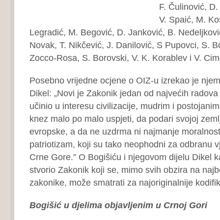
F. Čulinović, D.
V. Spaić, M. Ko
Legradić, M. Begović, D. Janković, B. Nedeljković
Novak, T. Nikčević, J. Danilović, S Pupovci, S. B
Zocco-Rosa, S. Borovski, V. K. Korablev i V. Cim
Posebno vrijedne ocjene o OIZ-u izrekao je njem
Dikel: „Novi je Zakonik jedan od najvećih radova 
učinio u interesu civilizacije, mudrim i postojani
knez malo po malo uspjeti, da podari svojoj zeml
evropske, a da ne uzdrma ni najmanje moralnost,
patriotizam, koji su tako neophodni za odbranu 
Crne Gore.” O Bogišiću i njegovom dijelu Dikel ka
stvorio Zakonik koji se, mimo svih obzira na najb
zakonike, može smatrati za najoriginalnije kodifik
Bogišić u djelima objavljenim u Crnoj Gori