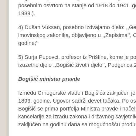
posebnim osvrtom na stanje od 1918 do 1941. go
1989.).
4) Dušan Vuksan, posebno izdvajamo djelo: ,,G
imovinskog zakonika, objavljeno u ,,Zapisima’’, 
godine;’’
5) Surja Pupovci, profesor iz Prištine, kome je 
izuzetno djelo ,,Bogišić život i djelo’’, Podgorica 
Bogišić ministar pravde
Između Crnogorske vlade i Bogišića zaključen je
1893. godine. Ugovor sadrži devet tačaka. Po o
Bogišić se prima portfelja Ministra pravde i nač
kancelarije za izradu zakona i državnog savjetni
zaključen na godinu dana sa mogućnošću produ