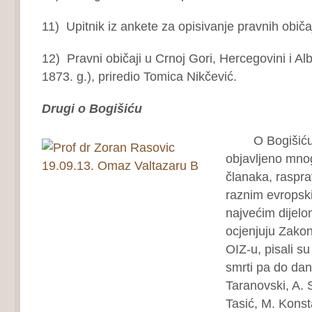
11) Upitnik iz ankete za opisivanje pravnih obič
12) Pravni običaji u Crnoj Gori, Hercegovini i Alb
1873. g.), priredio Tomica Nikčević.
Drugi o Bogišiću
O Bogišiću i
objavljeno mnog
članaka, rasprav
raznim evropski
najvećim dijel
ocjenjuju Zakon
OIZ-u, pisali s
smrti pa do dana
Taranovski, A. S
Tasić, M. Konst