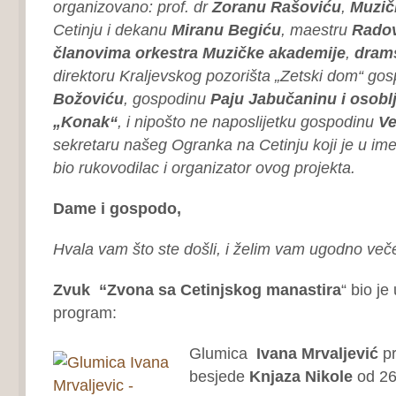
organizovano: prof. dr
Zoranu Rašoviću
,
Muzič
Cetinju i dekanu
Miranu Begiću
, maestru
Rado
članovima orkestra Muzičke akademije
,
dram
direktoru Kraljevskog pozorišta „Zetski dom“ go
Božoviću
, gospodinu
Paju Jabučaninu
i osobl
„Konak“
, i nipošto ne naposlijetku gospodinu
Ve
sekretaru našeg Ogranka na Cetinju koji je u im
bio rukovodilac i organizator ovog projekta.
Dame i gospodo,
Hvala vam što ste došli, i želim vam ugodno več
Zvuk “Zvona sa Cetinjskog manastira
“ bio je 
program:
Glumica
Ivana Mrvaljević
pr
besjede
Knjaza Nikole
od 26