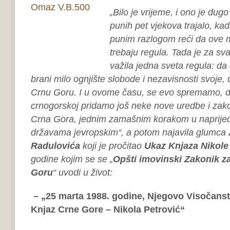
„Bilo je vrijeme, i ono je dug
punih pet vjekova trajalo, ka
punim razlogom reći da ove 
trebaju regula. Tada je za s
važila jedna sveta regula: da
brani milo ognjište slobode i nezavisnosti svoje,
Crnu Goru. I u ovome času, se evo spremamo, da
crnogorskoj pridamo još neke nove uredbe i zako
Crna Gora, jednim zamašnim korakom u naprijed, 
državama jevropskim“, a potom najavila glumca
Radulovića
koji je pročitao
Ukaz Knjaza Nikole
godine kojim se se „
Opšti imovinski Zakonik z
Goru
“ uvodi u život:
– „25 marta 1988. godine, Njegovo Visočans
Knjaz Crne Gore – Nikola Petrović“