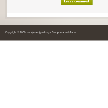
Copyright © 2009. cetinje-mojgrad.org - Sva prava zadržana.