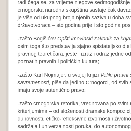
radi čega se, za vrijeme njegove sedmogodišnje 
crnogorska narodna skupština sastaje čak davade
je više od ukupnog broja njenih saziva u doba s
državotvoraca – sto godina prije i sto godina posl
-zašto Bogišićev
Opšti imovinski zakonik za knj
osim toga što predstavlja sjajno spistateljsko dj
pravnog teoretičara, jeste i izraz i odraz jedne o
poznatih pravnih i političkih kultura;
-zašto Karl Nojmajer, u svojoj knjizi
Veliki pravni 
savremenosti
, piše da jedino Crnogorci, od svih
imaju svoje autentično pravo;
-zašto crnogorska retorika, vrednovana po svim 
kriterijumima – od složenosti dramske kompozici
duhovnosti, etičko-refleksivne izvornosti i životn
sadržaja i univerzalnosti poruka, do autonomnog,