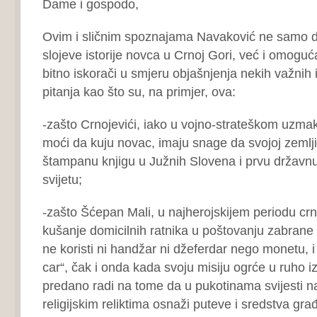
Dame i gospodo,
Ovim i sličnim spoznajama Navaković ne samo da
slojeve istorije novca u Crnoj Gori, već i omoguć
bitno iskorači u smjeru objašnjenja nekih važnih i
pitanja kao što su, na primjer, ova:
-zašto Crnojevići, iako u vojno-strateškom uzm
moći da kuju novac, imaju snage da svojoj zemlj
štampanu knjigu u Južnih Slovena i prvu državnu
svijetu;
-zašto Šćepan Mali, u najherojskijem periodu crno
kušanje domicilnih ratnika u poštovanju zabrane
ne koristi ni handžar ni džeferdar nego monetu, i 
car“, čak i onda kada svoju misiju ogrće u ruho iz
predano radi na tome da u pukotinama svijesti na
religijskim reliktima osnaži puteve i sredstva gr