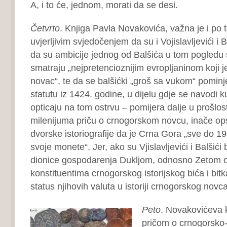
A, i to će, jednom, morati da se desi.
Četvrto
. Knjiga Pavla Novakovića, važna je i po 
uvjerljivim svjedočenjem da su i Vojislavljevići i B
da su ambicije jednog od Balšića u tom pogledu 
smatraju „nejpretencioznijim evropljaninom koji 
novac“, te da se balšićki „groš sa vukom“ pomin
statutu iz 1424. godine, u dijelu gdje se navodi k
opticaju na tom ostrvu – pomijera dalje u prošlos
milenijuma priču o crnogorskom novcu, inače op
dvorske istoriografije da je Crna Gora „sve do 19
svoje monete“. Jer, ako su Vjislavljevići i Balšići bi
dionice gospodarenja Dukljom, odnosno Zetom of
konstituentima crnogorskog istorijskog bića i bitk
status njihovih valuta u istoriji crnogorskog novca
Peto
. Novakovićeva 
pričom o crnogorsko-