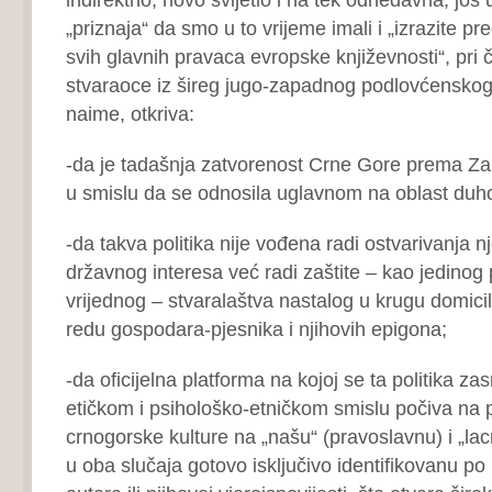
„priznaja“ da smo u to vrijeme imali i „izrazite p
svih glavnih pravaca evropske književnosti“, pri 
stvaraoce iz šireg jugo-zapadnog podlovćenskog
naime, otkriva:
-da je tadašnja zatvorenost Crne Gore prema Zap
u smislu da se odnosila uglavnom na oblast duho
-da takva politika nije vođena radi ostvarivanja n
državnog interesa već radi zaštite – kao jedinog 
vrijednog – stvaralaštva nastalog u krugu domici
redu gospodara-pjesnika i njihovih epigona;
-da oficijelna platforma na kojoj se ta politika zas
etičkom i psihološko-etničkom smislu počiva na p
crnogorske kulture na „našu“ (pravoslavnu) i „lac
u oba slučaja gotovo isključivo identifikovanu po 