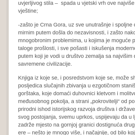
uvjerljivog stila – spada u vjetski vrh ove najviše
vještine;
-zašto je Crna Gora, uz sve unutrašnje i spoljne o
mirnim putem došla do nezavisnosti, i zašto nak
mnogobronim problemima, u kojima je moguće pr
taloge prošlosti, i sve pošasti i iskušenja moder
putem koji je vodi u društvo zemalja sa najvišim
savremene civilizacije.
Knjiga iz koje se, i posredstvom koje se, može sh
posljedica slučajnih zbivanja u ezgotičnom staniš
gorštaka, koje domaći duhovnici kletvom i molit
međusobnog pokolja, a strani „pokrovitelji“ od p
prirodni ishod istorijskog razvoja društva i držav
svog postojanja, svemu uprkos, uspijevaju da u lj
zadrže mjesto na gornjoj granici dostignuća dru
ere – nešto je mnogo više, i načajnije, od bilo k