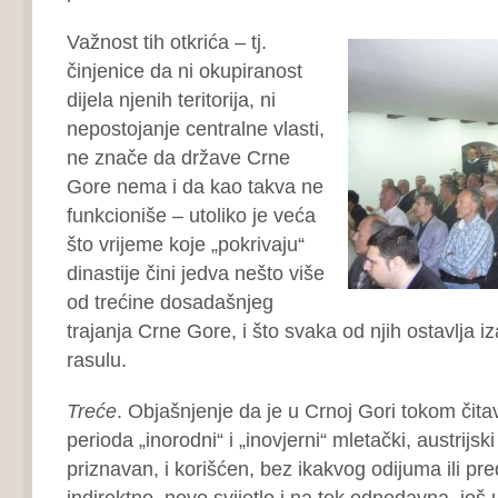
Važnost tih otkrića – tj.
činjenice da ni okupiranost
dijela njenih teritorija, ni
nepostojanje centralne vlasti,
ne znače da države Crne
Gore nema i da kao takva ne
funkcioniše – utoliko je veća
što vrijeme koje „pokrivaju“
dinastije čini jedva nešto više
od trećine dosadašnjeg
trajanja Crne Gore, i što svaka od njih ostavlja i
rasulu.
Treće
. Objašnjenje da je u Crnoj Gori tokom čit
perioda „inorodni“ i „inovjerni“ mletački, austrijsk
priznavan, i korišćen, bez ikakvog odijuma ili pr
indirektno, novo svijetlo i na tek odnedavna, još 