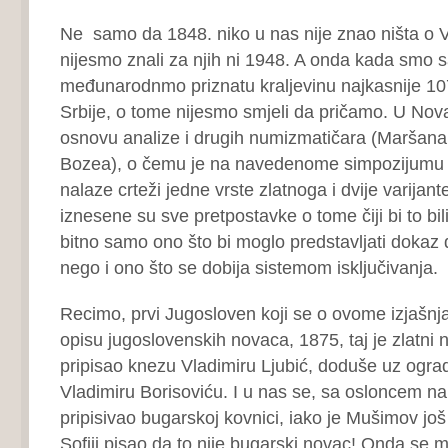
Ne samo da 1848. niko u nas nije znao ništa o Vo
nijesmo znali za njih ni 1948. A onda kada smo s
međunarodnmo priznatu kraljevinu najkasnije 107
Srbije, o tome nijesmo smjeli da pričamo. U Nov
osnovu analize i drugih numiz­matičara (Maršana,
Bozea), o čemu je na navedenome simpozijumu r
nalaze crteži jedne vrste zlatnoga i dvije varijan
iznesene su sve pretpostavke o tome čiji bi to bili
bitno samo ono što bi moglo predstavljati dokaz 
nego i ono što se dobija sistemom isključivanja.
Recimo, prvi Jugosloven koji se o ovome izjašnj
opisu jugoslovenskih novaca, 1875, taj je zlatni n
pripisao knezu Vladimiru Ljubić, doduše uz ogra
Vladimiru Borisoviću. I u nas se, sa osloncem na 
pripisivao bugarskoj kovnici, iako je Mušimov jo
Sofiji pisao da to nije bugarski novac! Onda se m