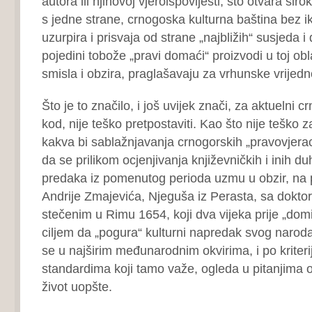
autora ili njihovoj vjeroispovijesti, što otvara ši
s jedne strane, crnogoska kulturna baština bez i
uzurpira i prisvaja od strane „najbližih“ susjeda i
pojedini tobože „pravi domaći“ proizvodi u toj ob
smisla i obzira, praglašavaju za vrhunske vrijedno
Što je to značilo, i još uvijek znači, za aktuelni 
kod, nije teško pretpostaviti. Kao što nije teško za
kakva bi sablažnjavanja crnogorskih „pravovjera
da se prilikom ocjenjivanja književničkih i inih 
predaka iz pomenutog perioda uzmu u obzir, na pr
Andrije Zmajevića, Njeguša iz Perasta, sa doktor
stečenim u Rimu 1654, koji dva vijeka prije „domi
ciljem da „pogura“ kulturni napredak svog naroda
se u najširim međunarodnim okvirima, i po kriter
standardima koji tamo važe, ogleda u pitanjima od
život uopšte.