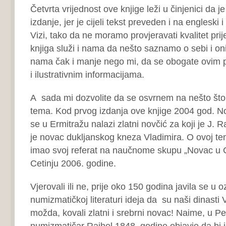
Četvrta vrijednost ove knjige leži u činjenici da j
izdanje, jer je cijeli tekst preveden i na engleski i
Vizi, tako da ne moramo provjeravati kvalitet pri
knjiga služi i nama da nešto saznamo o sebi i on
nama čak i manje nego mi, da se obogate ovim p
i ilustrativnim informacijama.
A sada mi dozvolite da se osvrnem na nešto što j
tema. Kod prvog izdanja ove knjige 2004 god. N
se u Ermitražu nalazi zlatni novčić za koji je J. 
je novac dukljanskog kneza Vladimira. O ovoj tem
imao svoj referat na naučnome skupu „Novac u C
Cetinju 2006. godine.
Vjerovali ili ne, prije oko 150 godina javila se u o
numizmatičkoj literaturi ideja da su naši dinasti Vo
možda, kovali zlatni i srebrni novac! Naime, u Pe
numizmatičar Rajhel 1848. godine objavio da bi j