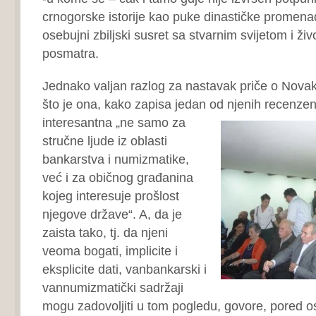
crnogorske istorije kao puke dinastičke promena
osebujni zbiljski susret sa stvarnim svijetom i živ
posmatra.
Jednako valjan razlog za nastavak priče o Novakov
što je ona, kako zapisa jedan od njenih recenzena
interesantna
„ne samo za
stručne ljude iz oblasti
bankarstva i numizmatike,
već i za običnog građanina
kojeg interesuje prošlost
njegove države“. A, da je
zaista tako, tj. da njeni
veoma bogati, implicite i
eksplicite dati, vanbankarski i
vannumizmatički sadržaji
mogu zadovoljiti u tom pogledu, govore, pored ost