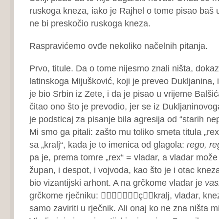
ruskoga kneza, iako je Rajhel o tome pisao baš 
ne bi preskočio ruskoga kneza.
Raspravićemo ovđe nekoliko načelnih pitanja.
Prvo, titule. Da o tome nijesmo znali ništa, dokaz
latinskoga Mijušković, koji je preveo Dukljanina,
je bio Srbin iz Zete, i da je pisao u vrijeme Balšić
čitao ono što je prevodio, jer se iz Dukljaninovog
je podsticaj za pisanje bila agresija od “starih nep
Mi smo ga pitali: zašto mu toliko smeta titula „re
sa „kralj“, kada je to imenica od glagola:
rego, re
pa je, prema tomre „rex“ = vladar, a vladar može 
župan, i despot, i vojvoda, kao što je i otac knez
bio vizantijski arhont. A na grčkome vladar je
vas
grčkome rječniku: çkralj, vladar, kne
samo zaviriti u rječnik. Ali onaj ko ne zna ništa m