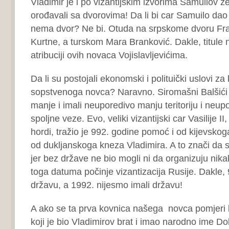
Vladimir je i po vizantijskim izvorima Samuilov ze
orođavali sa dvorovima! Da li bi car Samuilo da
nema dvor? Ne bi. Otuda na srpskome dvoru Fra
Kurtne, a turskom Mara Branković.
Dakle, titule
atribuciji ovih novaca Vojislavljevićima.
Da li su postojali ekonomski i polituički uslovi za
sopstvenoga novca? Naravno. Siromašni Balšići 
manje i imali neuporedivo manju teritoriju i neupo
spoljne veze. Evo, veliki vizantijski car Vasilije II,
hordi, tražio je 992. godine pomoć i od kijevskog
od dukljanskoga kneza Vladimira. A to znači da s
jer bez države ne bio mogli ni da organizuju ni
toga datuma počinje vizantizacija Rusije. Dakle,
državu, a 1992. nijesmo imali državu!
A ako se ta prva kovnica našega novca pomjeri 
koji je bio Vladimirov brat i imao narodno ime Dob