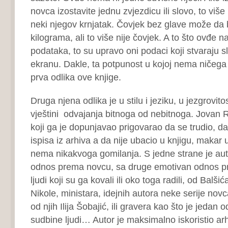
novca izostavite jednu zvjezdicu ili slovo, to više
neki njegov krnjatak. Čovjek bez glave može da 
kilograma, ali to više nije čovjek. A to što ovđe n
podataka, to su upravo oni podaci koji stvaraju sli
ekranu. Dakle, ta potpunost u kojoj nema ničega 
prva odlika ove knjige.
Druga njena odlika je u stilu i jeziku, u jezgrovitos
vještini odvajanja bitnoga od nebitnoga. Jovan 
koji ga je dopunjavao prigovarao da se trudio, d
ispisa iz arhiva a da nije ubacio u knjigu, makar
nema nikakvoga gomilanja. S jedne strane je au
odnos prema novcu, sa druge emotivan odnos p
ljudi koji su ga kovali ili oko toga radili, od Balš
Nikole, ministara, idejnih autora neke serije novc
od njih Ilija Šobajić, ili gravera kao što je jedan 
sudbine ljudi… Autor je maksimalno iskoristio a