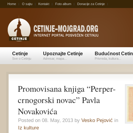
Home
O sajtu
Kontakt
Foto album
Donacije za Cetinje
Cetinje
Upoznajte Cetinje
Budućnost Cetin
Sve o Cetinju
Adresar, mapa...
Privreda, kultura...
Promovisana knjiga “Perper-
crnogorski novac” Pavla
Novakovića
Posted on 08. May, 2013 by
Vesko Pejović
in
Iz kulture