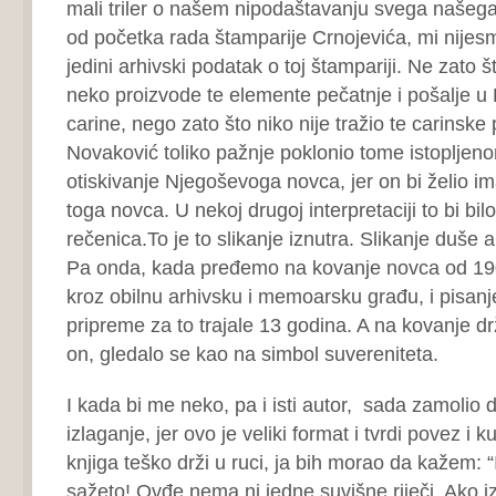
mali triler o našem nipodaštavanju svega našega
od početka rada štamparije Crnojevića, mi nijesm
jedini arhivski podatak o toj štampariji. Ne zato 
neko proizvode te elemente pečatnje i pošalje u 
carine, nego zato što niko nije tražio te carinske 
Novaković toliko pažnje poklonio tome istopljen
otiskivanje Njegoševoga novca, jer on bi želio im
toga novca. U nekoj drugoj interpretaciji to bi bil
rečenica.To je to slikanje iznutra. Slikanje duše a
Pa onda, kada pređemo na kovanje novca od 190
kroz obilnu arhivsku i memoarsku građu, i pisan
pripreme za to trajale 13 godina. A na kovanje d
on, gledalo se kao na simbol suvereniteta.
I kada bi me neko, pa i isti autor, sada zamoli
izlaganje, jer ovo je veliki format i tvrdi povez i 
knjiga teško drži u ruci, ja bih morao da kažem: “Iz
sažeto! Ovđe nema ni jedne suvišne riječi. Ako i