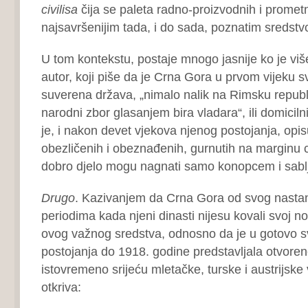
civilisa
čija se paleta radno-proizvodnih i promet
najsavršenijim tada, i do sada, poznatim sreds
U tom kontekstu, postaje mnogo jasnije ko je više
autor, koji piše da je Crna Gora u prvom vijeku s
suverena država, „nimalo nalik na Rimsku republ
narodni zbor glasanjem bira vladara“, ili domicilni
je, i nakon devet vjekova njenog postojanja, opi
obezličenih i obeznađenih, gurnutih na marginu civ
dobro djelo mogu nagnati samo konopcem i sab
Drugo
. Kazivanjem da Crna Gora od svog nastan
periodima kada njeni dinasti nijesu kovali svoj no
ovog važnog sredstva, odnosno da je u gotovo 
postojanja do 1918. godine predstavljala otvoren
istovremeno srijeću mletačke, turske i austrijske
otkriva: