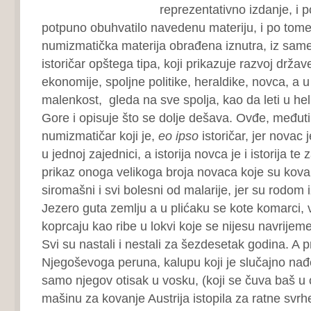
reprezentativno izdanje, i p
potpuno obuhvatilo navedenu materiju, i po tome 
numizmatička materija obrađena iznutra, iz same 
istoričar opštega tipa, koji prikazuje razvoj držav
ekonomije, spoljne politike, heraldike, novca, a 
malenkost, gleda na sve spolja, kao da leti u he
Gore i opisuje što se dolje dešava. Ovđe, međut
numizmatičar koji je,
eo ipso
istoričar, jer novac 
u jednoj zajednici, a istorija novca je i istorija te 
prikaz onoga velikoga broja novaca koje su kovali 
siromašni i svi bolesni od malarije, jer su rodom
Jezero guta zemlju a u plićaku se kote komarci, 
koprcaju kao ribe u lokvi koje se nijesu navrijem
Svi su nastali i nestali za šezdesetak godina. A p
Njegoševoga peruna, kalupu koji je slučajno nađ
samo njegov otisak u vosku, (koji se čuva baš u 
mašinu za kovanje Austrija istopila za ratne svrhe