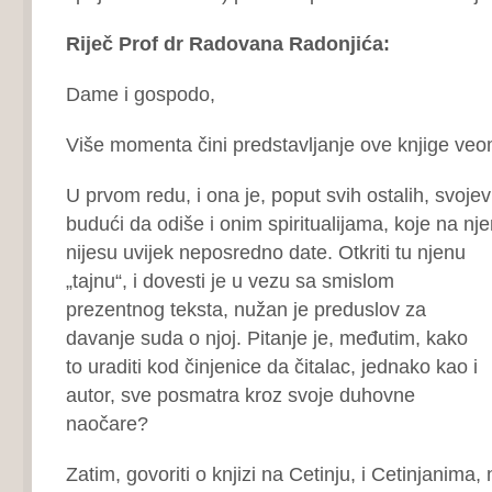
Riječ Prof dr Radovana Radonjića:
Dame i gospodo,
Više momenta čini predstavljanje ove knjige ve
U prvom redu, i ona je, poput svih ostalih, svoje
budući da odiše i onim spiritualijama, koje na n
nijesu uvijek
neposredno date. Otkriti tu njenu
„tajnu“, i dovesti je u vezu sa smislom
prezentnog teksta, nužan je preduslov za
davanje suda o njoj. Pitanje je, međutim, kako
to uraditi kod činjenice da čitalac, jednako kao i
autor, sve posmatra kroz svoje duhovne
naočare?
Zatim, govoriti o knjizi na Cetinju, i Cetinjanima,