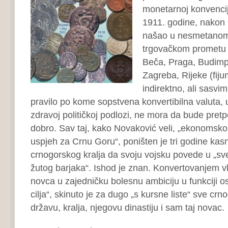
monetarnoj konvencij
1911. godine, nakon 
našao u nesmetanom
trgovačkom prometu 
Beča, Praga, Budimpe
Zagreba, Rijeke (fiju
indirektno, ali sasvim
pravilo po kome sopstvena konvertibilna valuta, 
zdravoj političkoj podlozi, ne mora da bude pretp
dobro. Sav taj, kako Novaković veli, „ekonomsko-fi
uspjeh za Crnu Goru“, poništen je tri godine kas
crnogorskog kralja da svoju vojsku povede u „sveti
žutog barjaka“. Ishod je znan. Konvertovanjem v
novca u zajedničku bolesnu ambiciju u funkciji os
cilja“, skinuto je za dugo „s kursne liste“ sve cr
državu, kralja, njegovu dinastiju i sam taj novac.