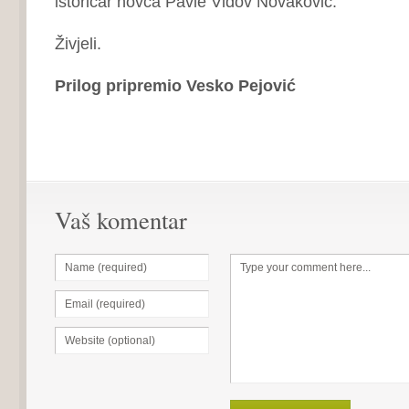
istoričar novca Pavle Vidov Novaković.
Živjeli.
Prilog pripremio Vesko Pejović
Vaš komentar