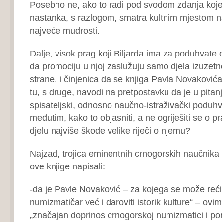
Posebno ne, ako to radi pod svodom zdanja koje
nastanka, s razlogom, smatra kultnim mjestom najs
najveće mudrosti.
Dalje, visok prag koji Biljarda ima za poduhvate 
da promociju u njoj zaslužuju samo djela izuzetne
strane, i činjenica da se knjiga Pavla Novakovi
tu, s druge, navodi na pretpostavku da je u pitan
spisateljski, odnosno naučno-istraživački poduhva
međutim, kako to objasniti, a ne ogriješiti se o p
djelu najviše škode velike riječi o njemu?
Najzad, trojica eminentnih crnogorskih naučnika
ove knjige napisali:
-da je Pavle Novaković – za kojega se može reći
numizmatičar već i daroviti istorik kulture“ – ovi
„značajan doprinos crnogorskoj numizmatici i po