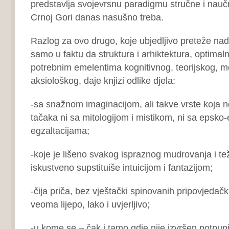
predstavlja svojevrsnu paradigmu stručne i naučn
Crnoj Gori danas nasušno treba.
Razlog za ovo drugo, koje ubjedljivo preteže nad
samo u faktu da struktura i arhiktektura, optima
potrebnim emelentima kognitivnog, teorijskog, m
aksiološkog, daje knjizi odlike djela:
-sa snažnom imaginacijom, ali takve vrste koja
tačaka ni sa mitologijom i mistikom, ni sa epsko-
egzaltacijama;
-koje je lišeno svakog ispraznog mudrovanja i te
iskustveno supstituiše intuicijom i fantazijom;
-čija priča, bez vještački spinovanih pripovjedačk
veoma lijepo, lako i uvjerljivo;
-u kome se – čak i tamo gdje nije izvršen potpun