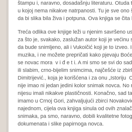
štampu i, naravno, dosadašnju literaturu. Otuda
u kojoj nema nikakve natrpanosti. Tu je sve ono 
da bi slika bila živa i potpuna. Ova knjiga se čit
Treća odlika ove knjige leži u njenim savršeno us
za što je, svakako, zaslužan autor koji je većinu s
da bude snimljeno, ali i Vukoičić koji je to izveo.
muzika, i ne možete prepričati kako pjevaju Boćeli
se novac mora v i đ e t i. A mi smo se svi do sada 
ili slabim, crno-bijelim snimcima, najčešće iz zbi
Dimitrijević., koja je korišćena i za onu „Istorij
nije imao ni jedan jedini kolor snimak novca. No ni
nijesu imali nikakve plastičnosti. Konačno, sad taj
imamo u Crnoj Gori, zahvaljujući zbirci Novakovi
najednom, cijela ova knjiga sinula od ovih znala
snimaka, pa smo, naravno, dobili kvalitetne fotogr
dokumenata i slike papirnoga novca.