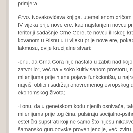
primjera.
Prvo
. Novakovićeva knjiga, utemeljenom pričo
IV vijeka prije nove ere, kao najstarijem novcu
teritoriji sadašnje Crne Gore, te novcu ilirskog kr
kovanom u Risnu u II vijeku prije nove ere, poka
lakmusu, dvije krucijalne stvari:
-onu, da Crna Gora nije nastala u zabiti nad koj
zatvorilo“, već na visoko kultivisanom prostoru,
milenijuma prije njene pojave funkcionišu, u najraz
najviši oblici i sadržaji onovremenog evropskog 
ekonomskog života;
-i onu, da u genetskom kodu njenih osnivača, t
milenijuma prije tog čina, pulsiraju socijalno-psihol
estetički supstrati koji ne samo što nijesu nikakve 
šamansko-guruoovske provenijencije, već izviru 