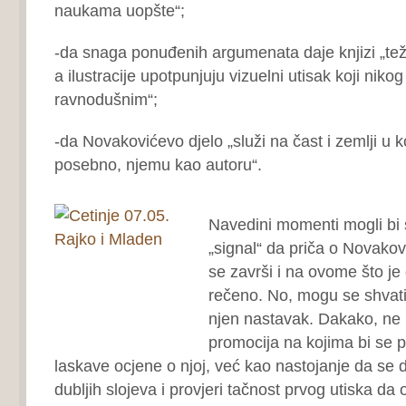
naukama uopšte“;
-da snaga ponuđenih argumenata daje knjizi „težin
a ilustracije upotpunjuju vizuelni utisak koji niko
ravnodušnim“;
-da Novakovićevo djelo „služi na čast i zemlji u ko
posebno, njemu kao autoru“.
Navedini momenti mogli bi s
„signal“ da priča o Novakov
se završi i na ovome što je
rečeno. No, mogu se shvatit
njen nastavak. Dakako, ne 
promocija na kojima bi se p
laskave ocjene o njoj, već kao nastojanje da se 
dubljih slojeva i provjeri tačnost prvog utiska da 