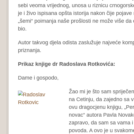
sebi veoma vrijednog, unosa u riznicu crnogors
je i živo ispisana opšta istorija nakon čije pojave 
„šemi“ poimanja naše prošlosti ne može više da 
bio.
Autor takvog djela odista zaslužuje najveće komp
priznanja.
Prikaz knjige dr Radoslava Rotkovića:
Dame i gospodo,
Žao mi je što sam spriječ
na Cetinju, da zajedno sa
ovu dragocjenu knjigu, „Pe
novac“ autora Pavla Novako
zapravo, da sam sa vama i 
povoda. A ovo je u svakom