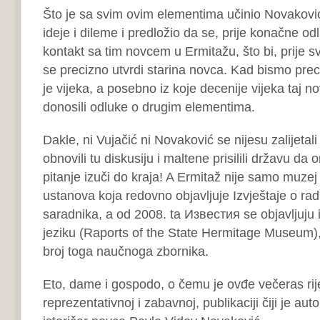
Što je sa svim ovim elementima učinio Novaković
ideje i dileme i predložio da se, prije konačne odlu
kontakt sa tim novcem u Ermitažu, što bi, prije 
se precizno utvrdi starina novca. Kad bismo preci
je vijeka, a posebno iz koje decenije vijeka taj n
donosili odluke o drugim elementima.
Dakle, ni Vujačić ni Novaković se nijesu zalijetal
obnovili tu diskusiju i maltene prisilili državu d
pitanje izuči do kraja! A Ermitaž nije samo muze
ustanova koja redovno objavljuje Izvještaje o ra
saradnika, a od 2008. ta Известия se objavljuju
jeziku (Raports of the State Hermitage Museum), 
broj toga naučnoga zbornika.
Eto, dame i gospodo, o čemu je ovđe večeras riječ
reprezentativnoj i zabavnoj, publikaciji čiji je autor 