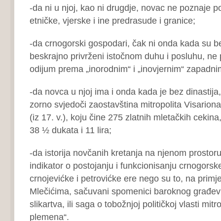
-da ni u njoj, kao ni drugdje, novac ne poznaje po
etničke, vjerske i ine predrasude i granice;
-da crnogorski gospodari, čak ni onda kada su b
beskrajno privrženi istočnom duhu i posluhu, ne
odijum prema „inorodnim“ i „inovjernim“ zapadni
-da novca u njoj ima i onda kada je bez dinastija
zorno svjedoči zaostavština mitropolita Visariona
(iz 17. v.), koju čine 275 zlatnih mletačkih cekina
38 ½ dukata i 11 lira;
-da istorija novčanih kretanja na njenom prostoru 
indikator o postojanju i funkcionisanju crnogors
crnojevićke i petrovićke ere nego su to, na primje
Mlečićima, sačuvani spomenici baroknog građevi
slikartva, ili saga o tobožnjoj političkoj vlasti mitr
plemena“.