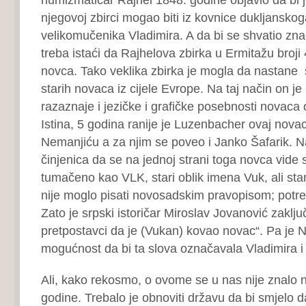
njegovoj zbirci mogao biti iz kovnice dukljanskog
velikomučenika Vladimira. A da bi se shvatio zn
treba istaći da Rajhelova zbirka u Ermitažu broji
novca. Tako veklika zbirka je mogla da nastane
starih novaca iz cijele Evrope. Na taj način on j
razaznaje i jezičke i grafičke posebnosti novaca
Istina, 5 godina ranije je Luzenbacher ovaj nova
Nemanjiću a za njim se poveo i Janko Šafarik. Na
činjenica da se na jednoj strani toga novca vide 
tumačeno kao VLK, stari oblik imena Vuk, ali star
nije moglo pisati novosadskim pravopisom; potre
Zato je srpski istoričar Miroslav Jovanović zakl
pretpostavci da je (Vukan) kovao novac“. Pa je 
mogućnost da bi ta slova označavala Vladimira i
Ali, kako rekosmo, o ovome se u nas nije znalo n
godine. Trebalo je obnoviti državu da bi smjelo d