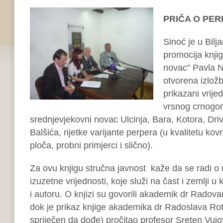
PRIČA O PE
Sinoć je u Bilj
promocija knji
novac” Pavla N
otvorena izložb
prikazani vrije
vrsnog crnogor
srednjevjekovni novac Ulcinja, Bara, Kotora, Dri
Balšića, rijetke varijante perpera (u kvalitetu kovn
ploča, probni primjerci i slično).
Za ovu knjigu stručna javnost kaže da se radi o
izuzetne vrijednosti, koje služi na čast i zemlji u 
i autoru. O knjizi su govorili akademik dr Radova
dok je prikaz knjige akademika dr Radoslava Rotk
spriječen da dođe) pročitao profesor Sreten Vujo