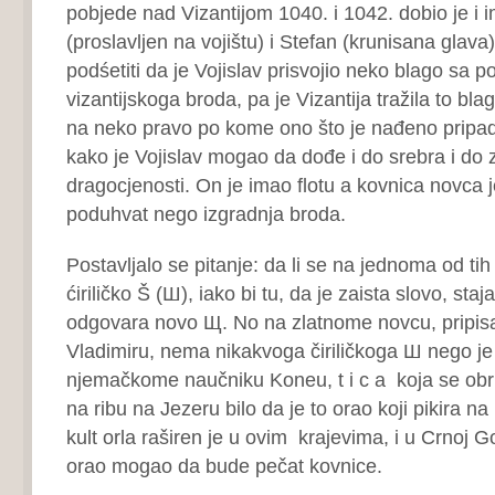
pobjede nad Vizantijom 1040. i 1042. dobio je i 
(proslavljen na vojištu) i Stefan (krunisana glava
podśetiti da je Vojislav prisvojio neko blago sa p
vizantijskoga broda, pa je Vizantija tražila to bl
na neko pravo po kome ono što je nađeno pripad
kako je Vojislav mogao da dođe i do srebra i do z
dragocjenosti. On je imao flotu a kovnica novca
poduhvat nego izgradnja broda.
Postavljalo se pitanje: da li se na jednoma od ti
ćiriličko Š (Ш), iako bi tu, da je zaista slovo, st
odgovara novo Щ. No na zlatnome novcu, pripi
Vladimiru, nema nikakvoga čiriličkoga Ш nego je
njemačkome naučniku Koneu, t i c a koja se obru
na ribu na Jezeru bilo da je to orao koji pikira na 
kult orla raširen je u ovim krajevima, i u Crnoj Gori
orao mogao da bude pečat kovnice.