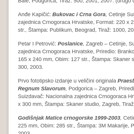
Bale, Podgorica, Tiraž: 500, 2001, 2007. (drugo
Anđe Kapičić:
Bukovac i Crna Gora
,
Cetinje Su
zajednica Crnogoraca Hrvatske, Format: 220 x 
str., Štampa: Publikum, Beograd, Tiraž: 1000, 20
Petar I Petrović:
Poslanice
,
Zagreb – Cetinje, S
zajednica Crnogoraca Hrvatske, Priredio: Branko
165 x 240 mm, Obim: 127 str., Štampa: Skaner st
300, 2003.
Prvo fototipsko izdanje u veličini originala
Praesb
Regnum Slavorum
,
Podgorica – Zagreb, Prired
Suizdavač: Nacionalna zajednica Crnogoraca Hr
x 300 mm, Štampa: Skaner studio, Zagreb, Tiraž
Godišnjak Matice crnogorske
1999-2003
,
Ceti
225 mm, Obim: 285 str., Štampa: 3M Makarije, Po
2003.