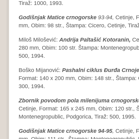
Tiraž: 1000, 1993.
Godišnjak Matice crnogorske
93-94,
Cetinje, 
mm, Obim: 98 str., Štampa: Cicero, Cetinje, Tira
Miloš Milošević:
Andrija Paltašić Kotoranin,
Ce
280 mm, Obim: 100 str. Štampa: Montenegropubli
500, 1994.
Boško Mijanović:
Pashalni ciklus Đurđa
Crnoje
Format: 140 x 200 mm, Obim: 148 str., Štampa: O
300, 1994.
Zbornik povodom pola
milenijuma crnogors
Cetinje, Format: 165 x 245 mm, Obim: 120 str., 
Montenegropublic, Podgorica, Tiraž: 500, 1995.
Godišnjak Matice crnogorske
94-95
,
Cetinje, 
mm, Obim: 111 str., Štampa: Montenegropublic, P