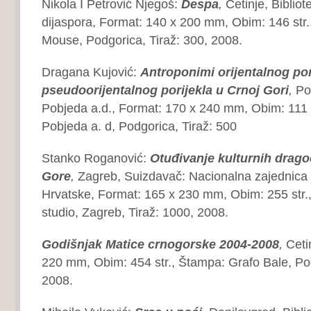
Nikola I Petrović Njegoš:
Despa
,
Cetinje, Biblio
dijaspora, Format: 140 x 200 mm, Obim: 146 str.
Mouse, Podgorica, Tiraž: 300, 2008.
Dragana Kujović:
Antroponimi
orijentalnog por
pseudoorijentalnog porijekla
u Crnoj Gori
,
Po
Pobjeda a.d., Format: 170 x 240 mm, Obim: 111 
Pobjeda a. d, Podgorica, Tiraž: 500
Stanko Roganović:
Otuđivanje
kulturnih drago
Gore
,
Zagreb, Suizdavač: Nacionalna zajednica
Hrvatske, Format: 165 x 230 mm, Obim: 255 str.
studio, Zagreb, Tiraž: 1000, 2008.
Godišnjak Matice crnogorske
2004-2008
,
Ceti
220 mm, Obim: 454 str., Štampa: Grafo Bale, Pod
2008.