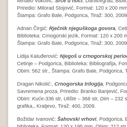
Mihailo Vuković:
Srce u noći
,
Danilovgrad, Biblio
Priredio: Milorad Stojović, Format: 120 x 200 mm
Štampa: Grafo Bale, Podgorica, Tiraž: 300, 2009
Adnan Čirgić:
Rječnik njeguškoga govora
,
Cet
Biblioteka: Crnogorski jezik, Format: 120 x 200 
Štampa: Grafo Bale, Podgorica, Tiraž: 300, 2009
Lidija Kaluđerović:
Njegoš u crnogorskoj
perio
Cetinje – Podgorica, Biblioteka: Bibliografija, F
Obim: 562 str., Štampa: Grafo Bale, Podgorica, T
Dragan Nikolić:,
Crnogorska trilogija
,
Podgorica
Savremena proza, Priredio: Branko Banjević, F
Obim:
Kuće
-336 str,
Ulište
– 368 str,
Dim
– 232 s
grafika,, Kraljevo, Tiraž: 400, 2009.
Božidar Ivanović:
Šahovski vrhovi
,
Podgorica, 
biblioteka, Format: 120 x 195 mm, Obim: 212 str