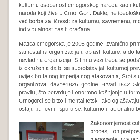
kulturnu osobenost crnogorskog naroda kao i kultu
naroda koji žive u Crnoj Gori. Dakle, ne ideološka
već borba za ličnost: za kulturnu, savremenu, mo
individualnost naših građana.
Matica crnogorska je 2008 godine zvanično pri
samostalna organizacija u oblasti kulture, a do t
nevladina organizcija. S tim u vezi treba se pods’
iz okruženja da bi se suprotstavljali kulturnoj pre
uvijek brutalnog imperijalnog atakovanja, Srbi su
organizovali davne1826. godine, Hrvati 1842, S
pravilu, što potvrđuje i enormno kašnjenje u form
Crnogorci se brzo i mentalitetski lako oglašavaju
ostaju bunovni i sporo se, kulturno i racionalno
Zakonomjernost cul
proces, i on pretpos
njegovanje. (Za raz