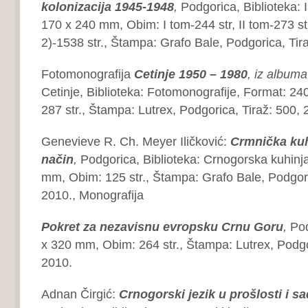
kolonizacija 1945-1948
,
Podgorica, Biblioteka: I
170 x 240 mm, Obim: I tom-244 str, II tom-273 str, 
2)-1538 str., Štampa: Grafo Bale, Podgorica, Tir
Fotomonografija
Cetinje 1950 – 1980
, iz
albuma 
Cetinje, Biblioteka: Fotomonografije, Format: 2
287 str., Štampa: Lutrex, Podgorica, Tiraž: 500, 
Genevieve R. Ch. Meyer Iličković:
Crmnička ku
način
,
Podgorica, Biblioteka: Crnogorska kuhinj
mm, Obim: 125 str., Štampa: Grafo Bale, Podgori
2010., Monografija
Pokret za nezavisnu
evropsku Crnu Goru
,
Pod
x 320 mm, Obim: 264 str., Štampa: Lutrex, Podgo
2010.
Adnan Čirgić:
Crnogorski jezik u prošlosti i
sa