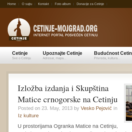
Home
O sajtu
Kontakt
Foto album
Donacije za Cetinje
Cetinje
Upoznajte Cetinje
Budućnost Cetin
Sve o Cetinju
Adresar, mapa...
Privreda, kultura...
Izložba izdanja i Skupština
Matice crnogorske na Cetinju
Posted on 23. May, 2013 by
Vesko Pejović
in
Iz kulture
U prostorijama Ogranka Matice na Cetinju,