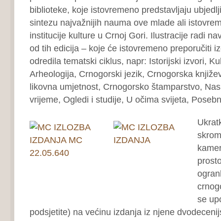
biblioteke, koje istovremeno predstavljaju ubjed
sintezu najvažnijih nauma ove mlade ali istovre
institucije kulture u Crnoj Gori. Ilustracije radi 
od tih edicija – koje će istovremeno preporučiti i
odredila tematski ciklus, napr: Istorijski izvori, Kult
Arheologija, Crnogorski jezik, Crnogorska knjiž
likovna umjetnost, Crnogorsko štamparstvo, Naslj
vrijeme, Ogledi i studije, U očima svijeta, Posebn
Ukrat
skrom
kamer
prost
ogran
crnog
se upo
podsjetite) na većinu izdanja iz njene dvodecenij