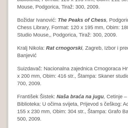
Mouse, Podgorica, Tiraž: 300, 2009.
Božidar Ivanović:
The Peaks of Chess
,
Podgoric
Chess Library, Format: 120 x 195 mm, Obim: 180
Studio Mouse,, Podgorica, Tiraž: 300, 2009.
Kralj Nikola:
Rat crnogorski
,
Zagreb, Izbor i pr
Banjević
Suizdavač: Nacionalna zajednica Crnogoraca Hr
x 200 mm, Obim: 416 str., Štampa: Skaner studio
700, 2009.
František Šistek:
Naša braća na jugu
,
Cetinje –
Biblioteka: U očima svijeta, Prijevod s češkog: A
155 x 230 mm, Obim: 304 str., Štampa: Grafo Bal
500, 2009.