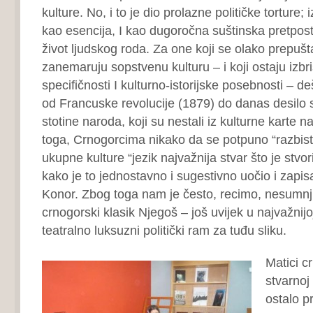
kulture. No, i to je dio prolazne političke torture;
kao esencija, I kao dugoročna suštinska pretpos
život ljudskog roda. Za one koji se olako prepušt
zanemaruju sopstvenu kulturu – i koji ostaju izbr
specifičnosti I kulturno-istorijske posebnosti – d
od Francuske revolucije (1879) do danas desilo s
stotine naroda, koji su nestali iz kulturne karte n
toga, Crnogorcima nikako da se potpuno “razbistr
ukupne kulture “jezik najvažnija stvar što je stvori
kako je to jednostavno i sugestivno uočio i zapis
Konor. Zbog toga nam je često, recimo, nesumnjiv
crnogorski klasik Njegoš – još uvijek u najvažnijoj
teatralno luksuzni politički ram za tuđu sliku.
Matici c
stvarnoj 
ostalo p