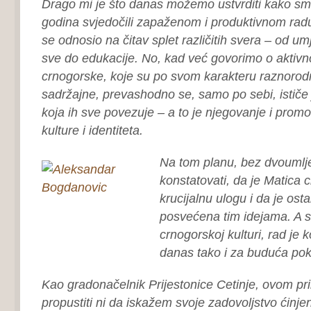
Drago mi je što danas možemo ustvrditi kako sm
godina svjedočili zapaženom i produktivnom radu
se odnosio na čitav splet različitih svera – od u
sve do edukacije. No, kad već govorimo o aktiv
crnogorske, koje su po svom karakteru raznorodn
sadržajne, prevashodno se, samo po sebi, ističe 
koja ih sve povezuje – a to je njegovanje i prom
kulture i identiteta.
Na tom planu, bez dvouml
konstatovati, da je Matica 
krucijalnu ulogu i da je ost
posvećena tim idejama. A s
crnogorskoj kulturi, rad je 
danas tako i za buduća pok
Kao gradonačelnik Prijestonice Cetinje, ovom pri
propustiti ni da iskažem svoje zadovoljstvo ćin