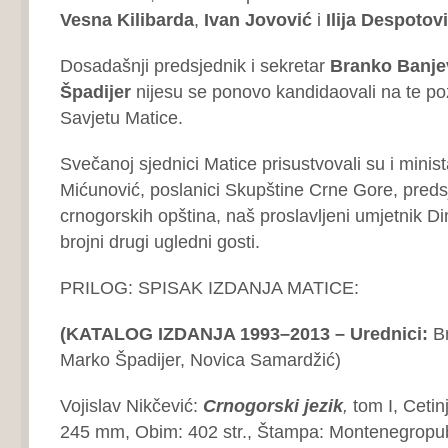
Vesna Kilibarda
,
Ivan Jovović
i
Ilija Despotovi
Dosadašnji predsjednik i sekretar
Branko Banje
Špadijer
nijesu se ponovo kandidaovali na te pozi
Savjetu Matice.
Svečanoj sjednici Matice prisustvovali su i minist
Mićunović, poslanici Skupštine Crne Gore, preds
crnogorskih opština, naš proslavljeni umjetnik Dim
brojni drugi ugledni gosti.
PRILOG: SPISAK IZDANJA MATICE:
(KATALOG IZDANJA
1993–2013 –
Urednici:
B
Marko Špadijer, Novica Samardžić)
Vojislav Nikčević:
Crnogorski jezik
,
tom I, Cetin
245 mm, Obim: 402 str., Štampa: Montenegropub