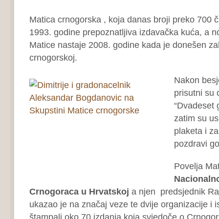
Matica crnogorska , koja danas broji preko 700 č
1993. godine prepoznatljiva izdavačka kuća, a no
Matice nastaje 2008. godine kada je donešen za
crnogorskoj.
Nakon besj
prisutni su 
“Dvadeset 
zatim su usl
plaketa i za
pozdravi gos
Povelja Mat
Nacionalno
Crnogoraca u Hrvatskoj
a njen predsjednik Ra
ukazao je na značaj veze te dvije organizacije i 
štampali oko 70 izdanja koja svjedoče o Crnogor