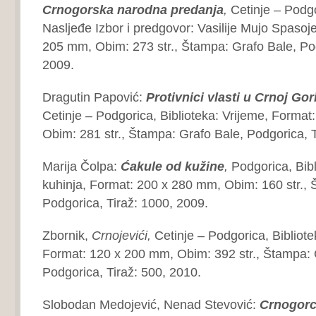
Crnogorska narodna
predanja
,
Cetinje – Podgo
Nasljeđe Izbor i predgovor: Vasilije Mujo Spasoj
205 mm, Obim: 273 str., Štampa: Grafo Bale, Pod
2009.
Dragutin Papović:
Protivnici vlasti u Crnoj
Gori
Cetinje – Podgorica, Biblioteka: Vrijeme, Forma
Obim: 281 str., Štampa: Grafo Bale, Podgorica, T
Marija Čolpa:
Ćakule od kužine
,
Podgorica, Bib
kuhinja, Format: 200 x 280 mm, Obim: 160 str., 
Podgorica, Tiraž: 1000, 2009.
Zbornik,
Crnojevići,
Cetinje – Podgorica, Biblioteka
Format: 120 x 200 mm, Obim: 392 str., Štampa: 
Podgorica, Tiraž: 500, 2010.
Slobodan Medojević, Nenad Stevović:
Crnogorci