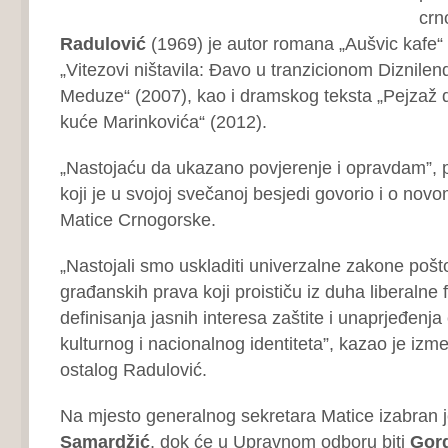
crn
Radulović
(1969) je autor romana „Aušvic kafe“ (
„Vitezovi ništavila: Đavo u tranzicionom Diznilen
Meduze“ (2007), kao i dramskog teksta „Pejzaž 
kuće Marinkovića“ (2012).
„Nastojaću da ukazano povjerenje i opravdam”, p
koji je u svojoj svečanoj besjedi govorio i o no
Matice Crnogorske.
„Nastojali smo uskladiti univerzalne zakone pošto
građanskih prava koji proističu iz duha liberalne 
definisanja jasnih interesa zaštite i unaprjeđenj
kulturnog i nacionalnog identiteta”, kazao je izm
ostalog Radulović.
Na mjesto generalnog sekretara Matice izabran 
Samardžić
, dok će u Upravnom odboru biti
Gord