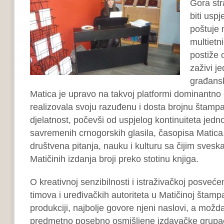
Gora str
biti usp
poštuje 
multietni
postiže 
zaživi j
građansk
Matica je upravo na takvoj platformi dominantno 
realizovala svoju razuđenu i dosta brojnu štamp
djelatnost, počevši od uspjelog kontinuiteta jedn
savremenih crnogorskih glasila, časopisa Matica,
društvena pitanja, nauku i kulturu sa čijim sves
Matičinih izdanja broji preko stotinu knjiga.
O kreativnoj senzibilnosti i istraživačkoj posveće
timova i uređivačkih autoriteta u Matičinoj štam
produkciji, najbolje govore njeni naslovi, a možda
predmetno posebno osmišljene izdavačke grupacij