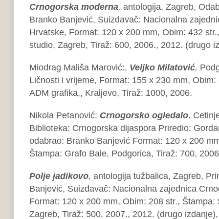
Crnogorska moderna
,
antologija, Zagreb, Odabr
Branko Banjević, Suizdavač: Nacionalna zajedn
Hrvatske, Format: 120 x 200 mm, Obim: 432 str.
studio, Zagreb, Tiraž: 600, 2006., 2012. (drugo i
Miodrag Mališa Marović:,
Veljko Milatović
,
Podg
Ličnosti i vrijeme, Format: 155 x 230 mm, Obim: 
ADM grafika,, Kraljevo, Tiraž: 1000, 2006.
Nikola Petanović:
Crnogorsko ogledalo
,
Cetinj
Biblioteka: Crnogorska dijaspora Priredio: Gord
odabrao: Branko Banjević Format: 120 x 200 mm
Štampa: Grafo Bale, Podgorica, Tiraž: 700, 2006
Polje jadikovo
,
antologija tužbalica, Zagreb, Pr
Banjević, Suizdavač: Nacionalna zajednica Crno
Format: 120 x 200 mm, Obim: 208 str., Štampa: 
Zagreb, Tiraž: 500, 2007., 2012. (drugo izdanje),