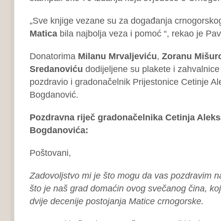
„Sve knjige vezane su za događanja crnogorskog
Matica
bila najbolja veza i pomoć “, rekao je Pav
Donatorima
Milanu Mrvaljeviću
,
Zoranu Mišur
Sredanoviću
dodijeljene su plakete i zahvalnice
pozdravio i gradonačelnik Prijestonice Cetinje A
Bogdanović.
Pozdravna riječ gradonačelnika Cetinja Alek
Bogdanovića:
Poštovani,
Zadovoljstvo mi je što mogu da vas pozdravim 
što je naš grad domaćin ovog svečanog čina, ko
dvije decenije postojanja Matice crnogorske.