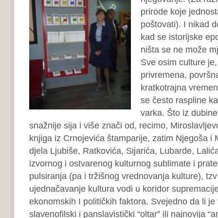
prirode koje jednos
poštovati). I nikad 
kad se istorijske e
ništa se ne može mje
Sve osim culture je
privremena, površn
kratkotrajna vremen
se često raspline k
varka. Što iz dubin
snažnije sija i više znači od, recimo, Miroslavljevo
knjiga iz Crnojevića štamparije, zatim Njegoša i
djela Ljubiše, Ratkovića, Sijarića, Lubarde, Lal
izvornog i ostvarenog kulturnog sublimate i pr
pulsiranja (pa i tržišnog vrednovanja kulture), tz
ujednačavanje kultura vodi u koridor supremacije
ekonomskih I političkih faktora. Svejedno da li je
slavenofilski i panslavistički “oltar” ili najnovija “