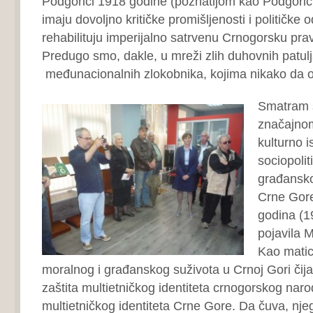
Podgorici 1918 godine (poznatijom kao Podgorička
imaju dovoljno kritičke promišljenosti i političke
rehabilituju imperijalno satrvenu Crnogorsku pra
Predugo smo, dakle, u mreži zlih duhovnih patulja
međunacionalnih zlokobnika, kojima nikako da 
Smatram s
značajnom
kulturno i
sociopoli
građansko
Crne Gore
godina (1
pojavila 
Kao matic
moralnog i građanskog suživota u Crnoj Gori čija
zaštita multietničkog identiteta crnogorskog narod
multietničkog identiteta Crne Gore. Da čuva, njeg