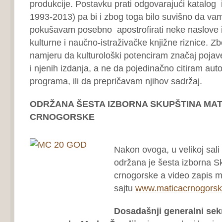
produkcije. Postavku prati odgovarajući katalog 
1993-2013) pa bi i zbog toga bilo suvišno da va
pokušavam posebno apostrofirati neke naslove i
kulturne i naučno-istraživačke knjižne riznice. 
namjeru da kulturološki potenciram značaj poja
i njenih izdanja, a ne da pojedinačno citiram auto
programa, ili da prepričavam njihov sadržaj.
ODRŽANA ŠESTA IZBORNA SKUPŠTINA MAT
CRNOGORSKE
Nakon ovoga, u velikoj sali 
održana je šesta izborna S
crnogorske a video zapis m
sajtu
www.maticacrnogors
Dosadašnji generalni sek