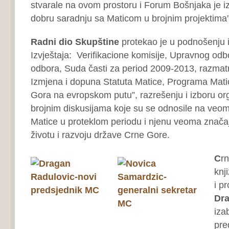
stvarale na ovom prostoru i Forum Bošnjaka je 
dobru saradnju sa Maticom u brojnim projektima”,
Radni dio Skupštine
protekao je u podnošenju i
Izvještaja: Verifikacione komisije, Upravnog od
odbora, Suda časti za period 2009-2013, razmatr
Izmjena i dopuna Statuta Matice, Programa Mati
Gora na evropskom putu”, razrešenju i izboru or
brojnim diskusijama koje su se odnosile na veo
Matice u proteklom periodu i njenu veoma znača
životu i razvoju države Crne Gore.
C
rn
knji
i pr
Dra
iza
pre