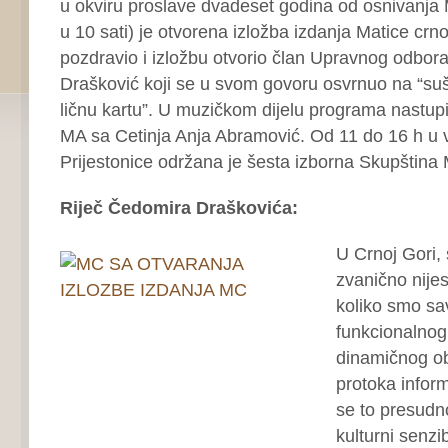
u okviru proslave dvadeset godina od osnivanja M
u 10 sati) je otvorena izložba izdanja Matice crn
pozdravio i izložbu otvorio član Upravnog odbor
Drašković koji se u svom govoru osvrnuo na “sušt
ličnu kartu”. U muzičkom dijelu programa nastupil
MA sa Cetinja Anja Abramović. Od 11 do 16 h u ve
Prijestonice održana je šesta izborna Skupština
Riječ Čedomira Draškovića:
U Crnoj Gori,
zvanično nije
koliko smo sa
funkcionalnog
dinamičnog ob
protoka inform
se to presudn
kulturni senzib