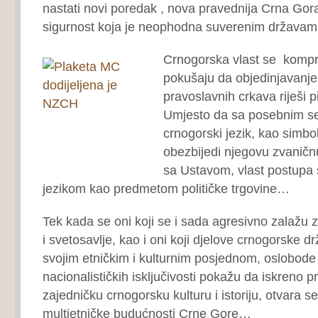
nastati novi poredak , nova pravednija Crna Gora, 
sigurnost koja je neophodna suverenim držav
Crnogorska vlast se kompr
pokušaju da objedinjavanj
pravoslavnih crkava riješi p
Umjesto da sa posebnim sen
crnogorski jezik, kao simbol
obezbijedi njegovu zvaničn
sa Ustavom, vlast postupa
jezikom kao predmetom političke trgovine…
Tek kada se oni koji se i sada agresivno zalažu
i svetosavlje, kao i oni koji djelove crnogorske 
svojim etničkim i kulturnim posjednom, oslobode p
nacionalističkih isključivosti pokažu da iskreno p
zajedničku crnogorsku kulturu i istoriju, otvara s
multietničke budućnosti Crne Gore…