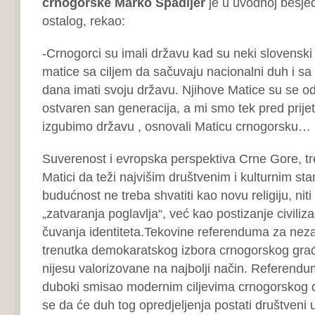
crnogorske Marko Špadijer
je u uvodnoj besje
ostalog, rekao:
-Crnogorci su imali državu kad su neki slovenski 
matice sa ciljem da sačuvaju nacionalni duh i s
dana imati svoju državu. Njihove Matice su se odr
ostvaren san generacija, a mi smo tek pred prije
izgubimo državu , osnovali Maticu crnogorsku…
Suverenost i evropska perspektiva Crne Gore, tre
Matici da teži najvišim društvenim i kulturnim s
budućnost ne treba shvatiti kao novu religiju, nit
„zatvaranja poglavlja“, već kao postizanje civiliza
čuvanja identiteta.Tekovine referenduma za neza
trenutka demokaratskog izbora crnogorskog gra
nijesu valorizovane na najbolji način. Referendum 
duboki smisao modernim ciljevima crnogorskog d
se da će duh tog opredjeljenja postati društveni 