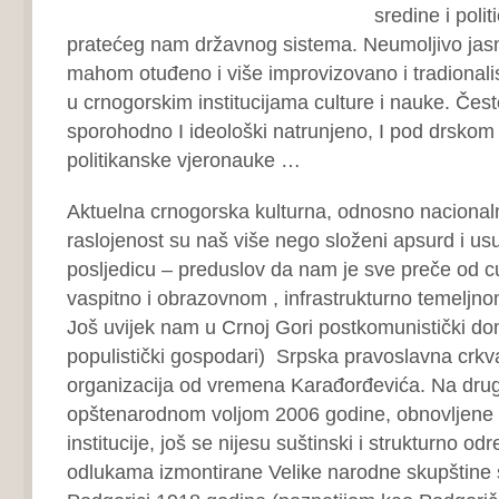
sredine i polit
pratećeg nam državnog sistema. Neumoljivo jasn
mahom otuđeno i više improvizovano i tradionalis
u crnogorskim institucijama culture i nauke. Čest
sporohodno I ideološki natrunjeno, I pod drskom
politikanske vjeronauke …
Aktuelna crnogorska kulturna, odnosno nacionalna
raslojenost su naš više nego složeni apsurd i usu
posljedicu – preduslov da nam je sve preče od c
vaspitno i obrazovnom , infrastrukturno temeljno
Još uvijek nam u Crnoj Gori postkomunistički dom
populistički gospodari) Srpska pravoslavna crkva
organizacija od vremena Karađorđevića. Na drugo
opštenarodnom voljom 2006 godine, obnovljene
institucije, još se nijesu suštinski i strukturno od
odlukama izmontirane Velike narodne skupštine