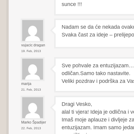
sunce !!!
Nadam se da će nekada ovako i
Svaka čast za ideje – prelijepo 
vujacic dragan
19. Feb, 2013
Sve pohvale za entuzijazam…P
odličan.Samo tako nastavite.
Veliki pozdrav i podrška za Va
marija
21. Feb, 2013
Dragi Vesko,
alal ti vjera! Ideja je odlična i
Imaš moje aplauze i divljeje za
Marko Špadijer
entuzijazam. Imam samo jeda
22. Feb, 2013