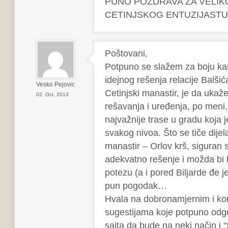
PUNO POZDRAVA ZA VELIK
CETINJSKOG ENTUZIJASTU !
Poštovani,
Potpuno se slažem za boju kam
idejnog rešenja relacije Balšić
Vesko Pejovic
Cetinjski manastir, je da ukaž
02. Oct, 2013
rešavanja i uređenja, po meni
najvažnije trase u gradu koja 
svakog nivoa. Što se tiče dijel
manastir – Orlov krš, siguran s
adekvatno rešenje i možda bi
potezu (a i pored Biljarde đe je
pun pogodak…
Hvala na dobronamjernim i ko
sugestijama koje potpuno odg
sajta da bude na neki način 