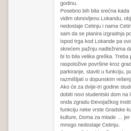
godinu.
Posebno bih bila srećna kada 
vidim obnovljenu Lokandu, ob
nedostaje Cetinju i nama Ceti
sam da se planira izgradnja 
ispod trga kod Lokande pa ov
skrećem pažnju nadležnima da
bi to bila velika greška. Treba
raspoložive površine kroz gra
parkiranje, staviti u funkciju, 
razmišljati o dopunskim rešen
Ako će za dvije-tri godine stu
dobiti novi studentski dom na l
onda zgradu Đevojačkog institu
funkciju neke vrste Gradske 
kulture, Doma za mlade … jer j
mnogo nedostaje Cetinju.