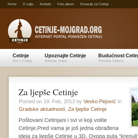
Home
O sajtu
Kontakt
Foto album
Donacije za Cetinje
Cetinje
Upoznajte Cetinje
Budućnost Cetin
Sve o Cetinju
Adresar, mapa...
Privreda, kultura...
Za ljepše Cetinje
Posted on 19. Feb, 2013 by
Vesko Pejović
in
Gradske aktuelnosti
,
Za ljepše Cetinje
Poštovani Cetinjani i svi vi koji volite
Cetinje,Pred vama je još jedna obrađena
ideja za ljepše Cetinje u 3D. Ovoga puta “krenu