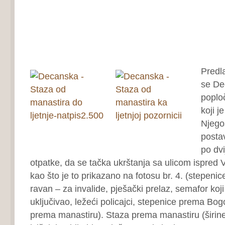
Predl
se De
poplo
koji j
Njego
postav
po dvi
otpatke, da se tačka ukrštanja sa ulicom ispred 
kao što je to prikazano na fotosu br. 4. (stepenice
ravan – za invalide, pješački prelaz, semafor koj
uključivao, ležeći policajci, stepenice prema Bogo
prema manastiru). Staza prema manastiru (širine