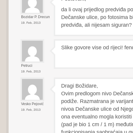
da li ovaj prijedlog predviđa p
Dečanske ulice, po fotosima b
Bozidar P. Drecun
19. Feb, 2013
predviđa, ali nijesam siguran?
Slike govore vise od rijeci! f
Petruci
19. Feb, 2013
Dragi Božidare,
Ovim predlogom nivo Dečanske
podiže. Razmatrana je varijan
Vesko Pejović
nivoa Dečanske ulice od Njeg
19. Feb, 2013
ona eventualno mogla koristiti
(pad je bio 1 cm / 1 m) međut
funkcionisanja saobraćaja u o