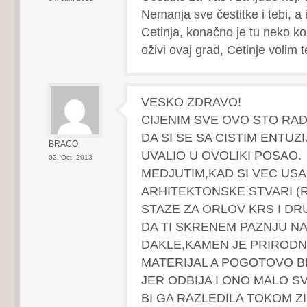
Nemanja sve čestitke i tebi, a
Cetinja, konačno je tu neko ko
oživi ovaj grad, Cetinje volim t
VESKO ZDRAVO!
CIJENIM SVE OVO STO RAD
DA SI SE SA CISTIM ENTU
BRACO
UVALIO U OVOLIKI POSAO.
02. Oct, 2013
MEDJUTIM,KAD SI VEC USA
ARHITEKTONSKE STVARI (
STAZE ZA ORLOV KRS I D
DA TI SKRENEM PAZNJU NA
DAKLE,KAMEN JE PRIROD
MATERIJAL A POGOTOVO B
JER ODBIJA I ONO MALO S
BI GA RAZLEDILA TOKOM Z