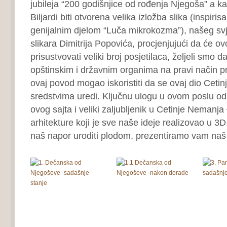
jubileja “200 godišnjice od rođenja Njegoša” a k
Biljardi biti otvorena velika izložba slika (inspir
genijalnim djelom “Luča mikrokozma”), našeg svj
slikara Dimitrija Popovića, procjenjujući da će 
prisustvovati veliki broj posjetilaca, željeli smo 
opštinskim i državnim organima na pravi način pr
ovaj povod mogao iskoristiti da se ovaj dio Ceti
sredstvima uredi. Ključnu ulogu u ovom poslu odi
ovog sajta i veliki zaljubljenik u Cetinje Nemanja
arhitekture koji je sve naše ideje realizovao u 3D
naš napor uroditi plodom, prezentiramo vam naš 