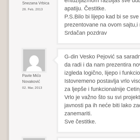
entuzijazmom razbijaš sve dubl
Snezana Vrbica
apatiju. Čestitke.
26. Feb, 2013
P.S.Bilo bi lijepo kad bi se sve 
prezentovane na ovom sajtu,i r
Srdačan pozdrav
G-din Vesko Pejović sa saradn
da radi i da nam prezentira no
izgleda logično, lijepo i funkci
Pavle Mićo
Istovremeno postavlja vrlo vis
Novaković
za ljepše i funkcionalnije Cetin
02. Mar, 2013
Vrlo je važno što su svi projekt
javnosti pa ih neće biti lako zao
zanemariti.
Sve čestitke.