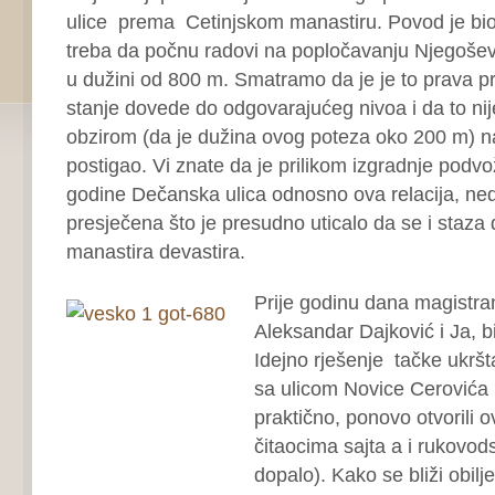
ulice prema Cetinjskom manastiru. Povod je bio
treba da počnu radovi na popločavanju Njegoševe
u dužini od 800 m. Smatramo da je je to prava pr
stanje dovede do odgovarajućeg nivoa i da to nije 
obzirom (da je dužina ovog poteza oko 200 m) na 
postigao. Vi znate da je prilikom izgradnje podv
godine Dečanska ulica odnosno ova relacija, ne
presječena što je presudno uticalo da se i staza
manastira devastira.
Prije godinu dana magistran
Aleksandar Dajković i Ja, bi
Idejno rješenje tačke ukrš
sa ulicom Novice Cerovića
praktično, ponovo otvorili o
čitaocima sajta a i rukovo
dopalo). Kako se bliži obilj