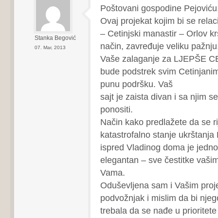
Poštovani gospodine Pejoviću
Ovaj projekat kojim bi se relac
– Cetinjski manastir – Orlov kr
Stanka Begović
način, zavređuje veliku pažnju
07. Mar, 2013
Vaše zalaganje za LJEPŠE C
bude podstrek svim Cetinjani
punu podršku. Vaš
sajt je zaista divan i sa njim
ponositi.
Način kako predlažete da se ri
katastrofalno stanje ukrštanja
ispred Vladinog doma je jednos
elegantan – sve čestitke vaši
Vama.
Oduševljena sam i Vašim proj
podvožnjak i mislim da bi njeg
trebala da se nađe u prioritete