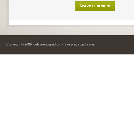
Copyright © 2009. cetinje-mojgrad.org - Sva prava zadržana.