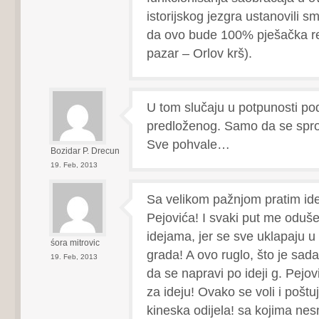
istorijskog jezgra ustanovili s
da ovo bude 100% pješačka rel
pazar – Orlov krš).
U tom slučaju u potpunosti pod
predloženog. Samo da se spr
Sve pohvale…
Bozidar P. Drecun
19. Feb, 2013
Sa velikom pažnjom pratim ide
Pejovića! I svaki put me oduš
idejama, jer se sve uklapaju 
śora mitrovic
grada! A ovo ruglo, što je sada
19. Feb, 2013
da se napravi po ideji g. Pejo
za ideju! Ovako se voli i poštu
kineska odijela! sa kojima nesm