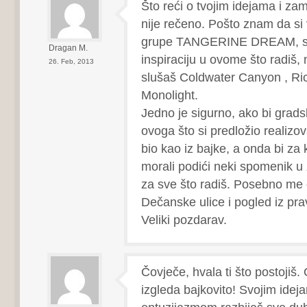
Što reći o tvojim idejama i za
nije rečeno. Pošto znam da si 
grupe TANGERINE DREAM, si
Dragan M.
inspiraciju u ovome što radiš, 
26. Feb, 2013
slušaš Coldwater Canyon , Rico
Monolight.
Jedno je sigurno, ako bi gradsk
ovoga što si predložio realizova
bio kao iz bajke, a onda bi za 
morali podići neki spomenik u
za sve što radiš. Posebno me 
Dečanske ulice i pogled iz pr
Veliki pozdarav.
Čovječe, hvala ti što postojiš. 
izgleda bajkovito! Svojim idej