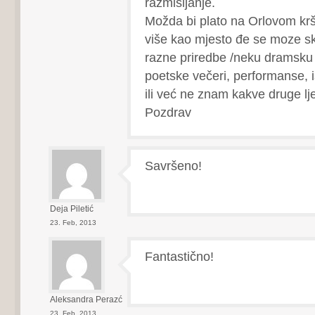
razmišljanje.
Možda bi plato na Orlovom kršu 
više kao mjesto đe se moze sku
razne priredbe /neku dramsku 
poetske večeri, performanse, i
ili već ne znam kakve druge lje
Pozdrav
Savršeno!
Deja Piletić
23. Feb, 2013
Fantastično!
Aleksandra Perazć
23. Feb, 2013