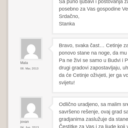
Sa puno ljubavi i poštovanja z
posebno za Vas gospodine Ve
Srdačno,
Stanka
Bravo, svaka čast… Cetinje za
ponovo stane na noge, da mu se
Pa ne živi se samo u Budvi i P
Mala
drugi gradovi zapostavljaju
08. Mar, 2013
da će Cetinje oživjeti, jer ga v
svijetu!
Odlično uradjeno, sa malim s
savršeno rešenje, ovaj grad s
gradjanima zaslužuje da stan
jovan
Čestitke za Vas i za ljude koj
04. Jun, 2013