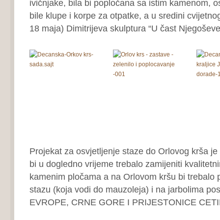
ivičnjake, bila bi popločana sa istim kamenom, osv
bile klupe i korpe za otpatke, a u sredini cvijetnog
18 maja) Dimitrijeva skulptura “U čast Njegošev
Projekat za osvjetljenje staze do Orlovog krša je
bi u dogledno vrijeme trebalo zamijeniti kvalitetni
kamenim pločama a na Orlovom kršu bi trebalo p
stazu (koja vodi do mauzoleja) i na jarbolima pos
EVROPE, CRNE GORE I PRIJESTONICE CET