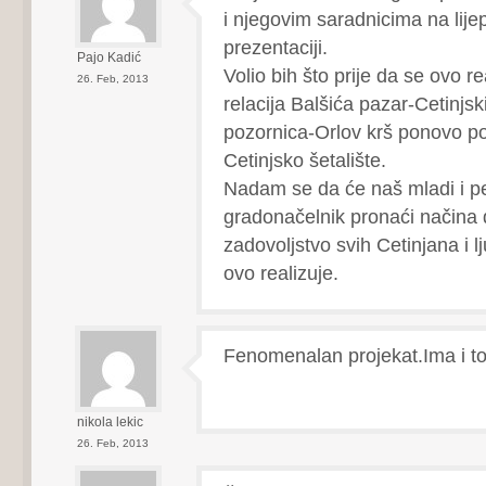
i njegovim saradnicima na lijepo
prezentaciji.
Pajo Kadić
Volio bih što prije da se ovo rea
26. Feb, 2013
relacija Balšića pazar-Cetinjsk
pozornica-Orlov krš ponovo po
Cetinjsko šetalište.
Nadam se da će naš mladi i pe
gradonačelnik pronaći načina 
zadovoljstvo svih Cetinjana i lj
ovo realizuje.
Fenomenalan projekat.Ima i top
nikola lekic
26. Feb, 2013