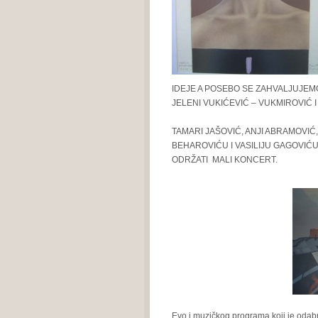
IDEJE A POSEBO SE ZAHVALJUJEM
JELENI VUKIĆEVIĆ – VUKMIROVIĆ 
TAMARI JAŠOVIĆ, ANJI ABRAMOVIĆ
BEHAROVIĆU I VASILIJU GAGOVIĆ
ODRŽATI MALI KONCERT.
Evo i muzičkog programa koji je odabra