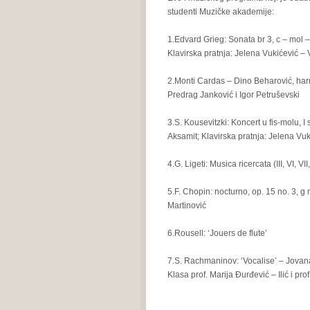
studenti Muzičke akademije:
1.Edvard Grieg: Sonata br 3, c – mol – 
Klavirska pratnja: Jelena Vukićević –
2.Monti Cardas – Dino Beharović, harmo
Predrag Janković i Igor Petruševski
3.S. Kousevitzki: Koncert u fis-molu, I
Aksamit; Klavirska pratnja: Jelena Vu
4.G. Ligeti: Musica ricercata (III, VI, VII,
5.F. Chopin: nocturno, op. 15 no. 3, g 
Martinović
6.Rousell: ‘Jouers de flute’
7.S. Rachmaninov: ‘Vocalise’ – Jovana 
Klasa prof. Marija Đurđević – Ilić i pro