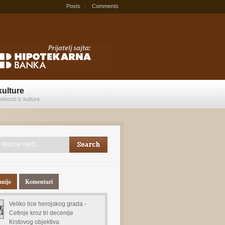
Posts
Comments
kulture
elnosti iz kulture
anije
Komentari
Veliko lice herojskog grada -
Cetinje kroz tri decenije
Krstovog objektiva