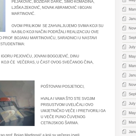
May
PEJAKOVIĆ, BOŽIDAR DARIĆ, SIMO KOMADINA,
LJIŠKA ZEKOVIĆ, NOVAK ABRAMOVIĆ I BOJAN
Mar
MARTINOVIĆ.
Jan
OVOM PRILIKOM SE ZAHVALJUJEMO SVIMA KOJI SU
Nov
NA BILO KOJI NAČIN PODRŽALI REALIZACIJU OVE
Sep
O PROF. BOJANU MARTINOVIĆU, SARADNICI U NASTAVI
I STUDENTIMA:
July
, IGORU PEJOVIĆU, JOVANI BOGOJEVIĆ, DINU
May
U KOJI ĆE VEČERAS, U ČAST OVOG SVEČANOG ČINA,
Mar
Jan
Nov
POŠTOVANI POSJETIOCI,
Sep
HVALA I VAMA ŠTO STE SVOJIM
July
PRISUSTVOM UVELIČALI OVO
UMJETNIČKO VEČE I PRETVORILI GA
May
U VEČE PUNO ČUVENOG
Mar
CETINJSKOG ŠARMA.
Jan
o prof. Bojan Martinović a koji su večeras izveli