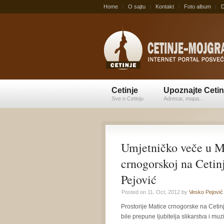
Home
O sajtu
Kontakt
Foto album
D
Cetinje
Upoznajte Cetin
Sve o Cetinju
Adresar, mapa...
Umjetničko veče u M
crnogorskoj na Cetin
Pejović
Posted on 11. Oct, 2012 by
Vesko Pejović
Prostorije Matice crnogorske na Cetin
bile prepune ljubitelja slikarstva i mu