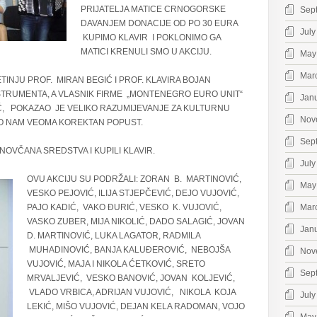
PRIJATELJA MATICE CRNOGORSKE
Sep
DAVANJEM DONACIJE OD PO 30 EURA
July
KUPIMO KLAVIR I POKLONIMO GA
MATICI KRENULI SMO U AKCIJU.
May
Mar
INJU PROF. MIRAN BEGIĆ I PROF. KLAVIRA BOJAN
NSTRUMENTA, A VLASNIK FIRME „MONTENEGRO EURO UNIT“
Jan
, POKAZAO JE VELIKO RAZUMIJEVANJE ZA KULTURNU
Nov
AO NAM VEOMA KOREKTAN POPUST.
Sep
NOVČANA SREDSTVA I KUPILI KLAVIR.
July
OVU AKCIJU SU PODRŽALI: ZORAN B. MARTINOVIĆ,
May
VESKO PEJOVIĆ, ILIJA STJEPČEVIĆ, DEJO VUJOVIĆ,
PAJO KADIĆ, VAKO ĐURIĆ, VESKO K. VUJOVIĆ,
Mar
VASKO ZUBER, MIJA NIKOLIĆ, DADO SALAGIĆ, JOVAN
Jan
D. MARTINOVIĆ, LUKA LAGATOR, RADMILA
MUHADINOVIĆ, BANJA KALUĐEROVIĆ, NEBOJŠA
Nov
VUJOVIĆ, MAJA I NIKOLA ĆETKOVIĆ, SRETO
Sep
MRVALJEVIĆ, VESKO BANOVIĆ, JOVAN KOLJEVIĆ,
VLADO VRBICA, ADRIJAN VUJOVIĆ, NIKOLA KOJA
July
LEKIĆ, MIŠO VUJOVIĆ, DEJAN KELA RADOMAN, VOJO