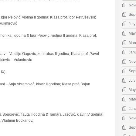
Nov
Sep
Igor Pejović, violina II godina; Klasa prof. Igor Petruševski;
 Vukmirović
July
May
nika I godina & Igor Pejović, violina II godina; Klasa prof.
Mar
Jan
 stav – Vasilije Gagović, kontrabas II godina; Klasa prof. Pavel
kićević – Vukmirović
Nov
Sep
 IX)
July
mol – Anja Abramović, klavir II godina; Klasa prof. Bojan
May
Mar
Jan
Bogojević, flauta II godina & Tamara Jašović, klavir IV godina;
Nov
f. Vladimir Bočkarjov.
Sep