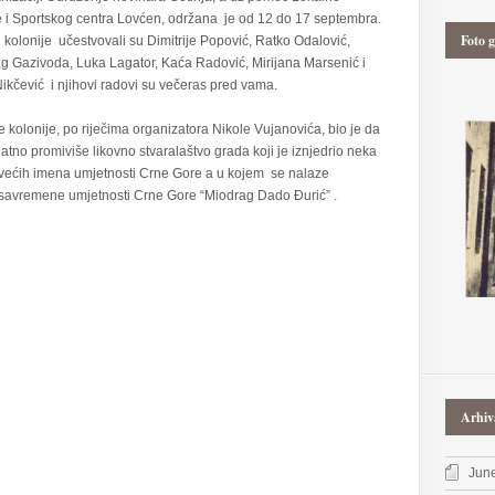
 i Sportskog centra Lovćen, održana je od 12 do 17 septembra.
Foto g
 kolonije učestvovali su Dimitrije Popović, Ratko Odalović,
g Gazivoda, Luka Lagator, Kaća Radović, Mirijana Marsenić i
ikčević i njihovi radovi su večeras pred vama.
ve kolonije, po riječima organizatora Nikole Vujanovića, bio je da
atno promiviše likovno stvaralaštvo grada koji je iznjedrio neka
većih imena umjetnosti Crne Gore a u kojem se nalaze
a savremene umjetnosti Crne Gore “Miodrag Dado Đurić” .
Arhiv
Jun