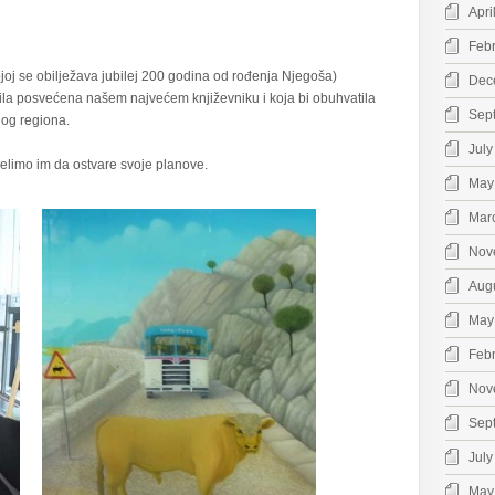
Apri
Feb
ojoj se obilježava jubilej 200 godina od rođenja Njegoša)
Dec
bila posvećena našem najvećem književniku i koja bi obuhvatila
Sep
log regiona.
July
elimo im da ostvare svoje planove.
May
Mar
Nov
Aug
May
Feb
Nov
Sep
July
May