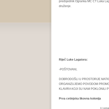
predsjednik Ogranka MC CT Luka Laga
druženje.
Riječ Luke Lagatora:
-POŠTOVANI,
DOBRODOŠLI U PROSTORIJE MATI
ORGANIZUJEMO POVODOM PROMOCI
KLAVIRA KOJI SU NAM POKLONILI PR
Prva
c
etinjska likovna kolonija
U orga