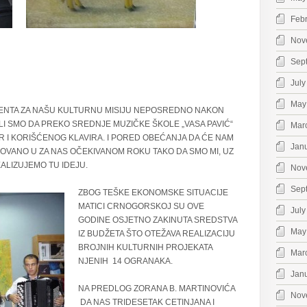
Feb
Nov
Sep
July
May
ENTA ZA NAŠU KULTURNU MISIJU NEPOSREDNO NAKON
 SMO DA PREKO SREDNJE MUZIČKE ŠKOLE „VASA PAVIĆ“
Mar
 I KORIŠĆENOG KLAVIRA. I PORED OBEĆANJA DA ĆE NAM
Jan
IZOVANO U ZA NAS OČEKIVANOM ROKU TAKO DA SMO MI, UZ
ALIZUJEMO TU IDEJU.
Nov
Sep
ZBOG TEŠKE EKONOMSKE SITUACIJE
MATICI CRNOGORSKOJ SU OVE
July
GODINE OSJETNO ZAKINUTA SREDSTVA
May
IZ BUDŽETA ŠTO OTEŽAVA REALIZACIJU
BROJNIH KULTURNIH PROJEKATA
Mar
NJENIH 14 OGRANAKA.
Jan
NA PREDLOG ZORANA B. MARTINOVIĆA
Nov
DA NAS TRIDESETAK CETINJANA I