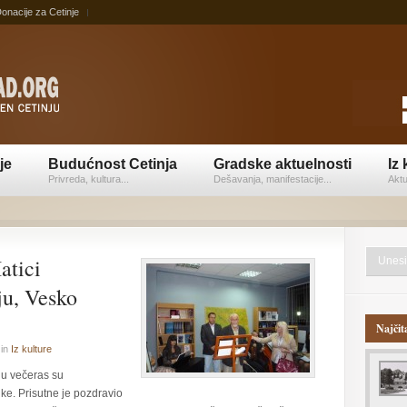
onacije za Cetinje
je
Budućnost Cetinja
Gradske aktuelnosti
Iz 
Privreda, kultura...
Dešavanja, manifestacije...
Aktu
atici
ju, Vesko
Najčit
in
Iz kulture
ju večeras su
zike. Prisutne je pozdravio