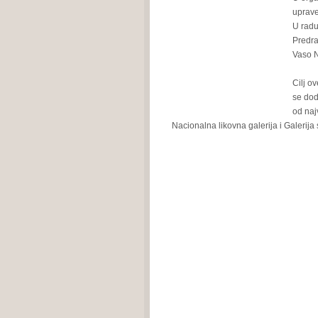
uprave
U radu
Predra
Vaso N
Cilj o
se dod
od naj
Nacionalna likovna galerija i Galerij