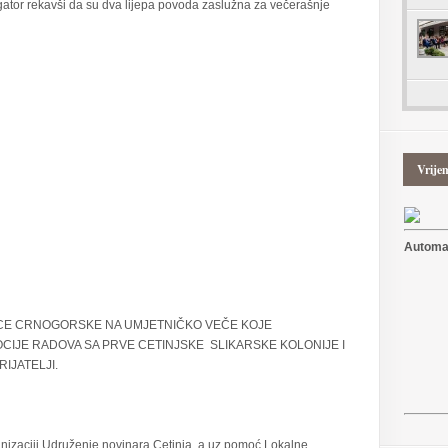
tor rekavši da su dva lijepa povoda zaslužna za večerašnje
Vrije
Automat
CE CRNOGORSKE NA UMJETNIČKO VEČE KOJE
JE RADOVA SA PRVE CETINJSKE SLIKARSKE KOLONIJE I
IJATELJI.
nizaciji Udruženje novinara Cetinja, a uz pomoć Lokalne