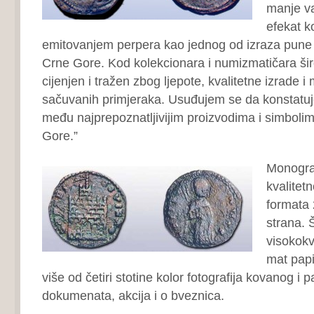
manje važ
efekat ko
emitovanjem perpera kao jednog od izraza pune
Crne Gore. Kod kolekcionara i numizmatičara šir
cijenjen i tražen zbog ljepote, kvalitetne izrade i
sačuvanih primjeraka. Usuđujem se da konstatuj
među najprepoznatljivijim proizvodima i simbol
Gore.”
Monograf
kvalitet
formata 
strana. 
visokokv
mat papi
više od četiri stotine kolor fotografija kovanog i 
dokumenata, akcija i o bveznica.