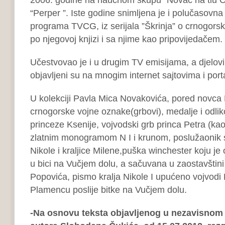
“Perper ”. Iste godine snimljena je i polučasovn
programa TVCG, iz serijala ”Škrinja” o crnogor
po njegovoj knjizi i sa njime kao pripovijedačem.
Učestvovao je i u drugim TV emisijama, a djelovi
objavljeni su na mnogim internet sajtovima i port
U kolekciji Pavla Mica Novakovića, pored novca 
crnogorske vojne oznake(grbovi), medalje i odlik
princeze Ksenije, vojvodski grb princa Petra (kao
zlatnim monogramom N I i krunom, poslužaonik s
Nikole i kraljice Milene,puška winchester koju je
u bici na Vučjem dolu, a sačuvana u zaostavštin
Popovića, pismo kralja Nikole I upućeno vojvodi Bo
Plamencu poslije bitke na Vučjem dolu.
-Na osnovu teksta objavljenog u nezavisnom 