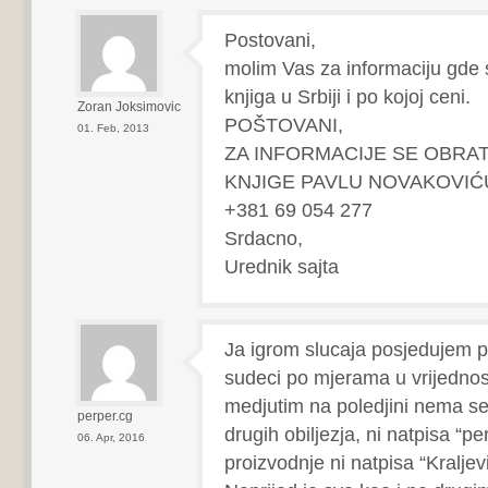
Postovani,
molim Vas za informaciju gde 
knjiga u Srbiji i po kojoj ceni.
Zoran Joksimovic
POŠTOVANI,
01. Feb, 2013
ZA INFORMACIJE SE OBRA
KNJIGE PAVLU NOVAKOVIĆ
+381 69 054 277
Srdacno,
Urednik sajta
Ja igrom slucaja posjedujem pe
sudeci po mjerama u vrijednos
medjutim na poledjini nema s
perper.cg
drugih obiljezja, ni natpisa “pe
06. Apr, 2016
proizvodnje ni natpisa “Kralje