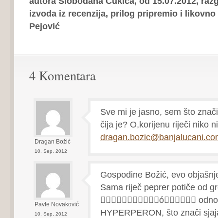
autora Slobodana Čukića, od 15.07.2012, raz
izvoda iz recenzija, prilog pripremio i likov
Pejović
4 Komentara
Sve mi je jasno, sem što znači 
čija je? O,korijenu riječi niko n
dragan.bozic@banjalucani.co
Dragan Božić
10. Sep, 2012
Gospodine Božić, evo objašnje
Sama riječ peprer potiče od grč
ó odno
Pavle Novaković
HYPERPERON, što znači sjaja
10. Sep, 2012