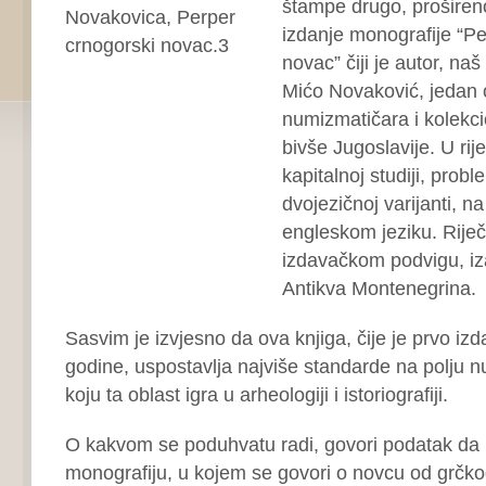
štampe drugo, proširen
izdanje monografije “P
novac” čiji je autor, naš
Mićo Novaković, jedan 
numizmatičara i kolekc
bivše Jugoslavije. U rij
kapitalnoj studiji, probl
dvojezičnoj varijanti, n
engleskom jeziku. Rije
izdavačkom podvigu, iza
Antikva Montenegrina.
Sasvim je izvjesno da ova knjiga, čije je prvo iz
godine, uspostavlja najviše standarde na polju n
koju ta oblast igra u arheologiji i istoriografiji.
O kakvom se poduhvatu radi, govori podatak da b
monografiju, u kojem se govori o novcu od grčko