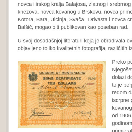
novca ilirskog kralja Balajosa, zlatnog i srebrno
knezova, novca kovanog u Brskovu, novca primo
Kotora, Bara, Ulcinja, Svača i Drivasta i novca c
Balšić, mogao biti publikovan kao poseban rad.
U svoj dosadašnjoj literaturi koja je obrađivala ov
objavljeno toliko kvalitetnih fotografija, različitih i
Preko po
Njegoše
dolazi d
to je pe
redom da
iscrpne 
kovanog 
od 1906,
godinom
primjerak