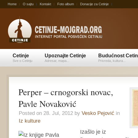
Home
O sajtu
Kontakt
Foto album
Donacije za Cetinje
Cetinje
Upoznajte Cetinje
Budućnost Cetin
Sve o Cetinju
Adresar, mapa...
Privreda, kultura...
Perper – crnogorski novac,
Pavle Novaković
Posted on 28. Jul, 2012 by
Vesko Pejović
in
Iz kulture
Izašlo je iz