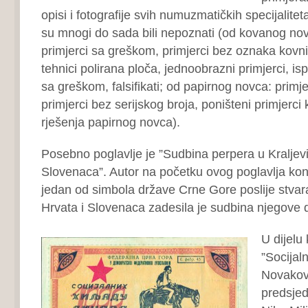
opisi i fotografije svih numuzmatičkih specijaliteta 
su mnogi do sada bili nepoznati (od kovanog novc
primjerci sa greškom, primjerci bez oznaka kovni
tehnici polirana ploča, jednoobrazni primjerci, isp
sa greškom, falsifikati; od papirnog novca: primjer
primjerci bez serijskog broja, poništeni primjerci k
rješenja papirnog novca).
Posebno poglavlje je ”Sudbina perpera u Kraljevi
Slovenaca”. Autor na početku ovog poglavlja kons
jedan od simbola države Crne Gore poslije stvara
Hrvata i Slovenaca zadesila je sudbina njegove 
U dijelu
”Socijaln
Novakovi
predsje