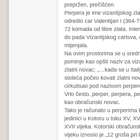
prepržen, prečišćen.
Perpera je ime vizantijskog zla
odredio car Valentijan I (364-75
72 komada od libre zlata. Inte
do pada Vizantijskog cartsva, 
mijenjala.
Na ovim prostorima se u sredn
pominje kao opšti naziv za vizan
zlatni novac: „…kada se u Italij
stoleća počeo kovati zlatni nov
cirkulisao pod nazivom perper
Vrlo često, perper, perpera, pe
kao obračunski novac.
Tako je računato u perperima
jedinici u Kotoru u toku XV, XVI
XVII vijeka. Kotorski obračuns
vijeku iznosio je „12 groša pri