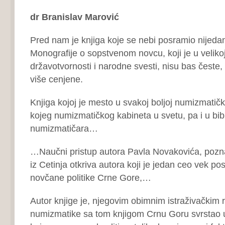
dr Branislav Marović
Pred nam je knjiga koje se nebi posramio nijeda
Monografije o sopstvenom novcu, koji je u velikoj
državotvornosti i narodne svesti, nisu bas česte, 
više cenjene.
Knjiga kojoj je mesto u svakoj boljoj numizmatičkoj
kojeg numizmatičkog kabineta u svetu, pa i u bib
numizmatičara…
…Naučni pristup autora Pavla Novakovića, pozn
iz Cetinja otkriva autora koji je jedan ceo vek pos
novčane politike Crne Gore,…
Autor knjige je, njegovim obimnim istraživačkim
numizmatike sa tom knjigom Crnu Goru svrstao u