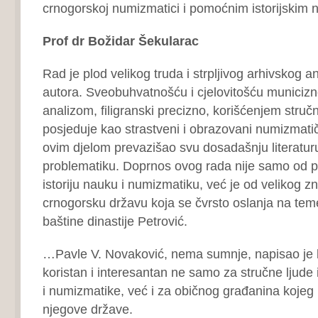
crnogorskoj numizmatici i pomoćnim istorijskim
Prof dr Božidar Šekularac
Rad je plod velikog truda i strpljivog arhivskog
autora. Sveobuhvatnošću i cjelovitošću municiz
analizom, filigranski precizno, korišćenjem struč
posjeduje kao strastveni i obrazovani numizmati
ovim djelom prevazišao svu dosadašnju literatur
problematiku. Doprnos ovog rada nije samo od p
istoriju nauku i numizmatiku, već je od velikog 
crnogorsku državu koja se čvrsto oslanja na tem
baštine dinastije Petrović.
…Pavle V. Novaković, nema sumnje, napisao je kv
koristan i interesantan ne samo za stručne ljude 
i numizmatike, već i za običnog građanina kojeg 
njegove države.