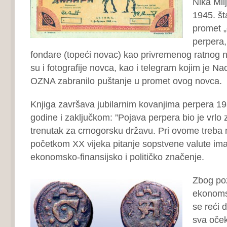
Nika Mil
1945. št
promet „
perpera,
fondare (topeći novac) kao privremenog ratnog n
su i fotografije novca, kao i telegram kojim je Na
OZNA zabranilo puštanje u promet ovog novca.
Knjiga završava jubilarnim kovanjima perpera 19
godine i zaključkom: ”Pojava perpera bio je vrlo z
trenutak za crnogorsku državu. Pri ovome treba n
početkom XX vijeka pitanje sopstvene valute imal
ekonomsko-finansijsko i političko značenje.
Zbog pozi
ekonoms
se reći 
sva oček