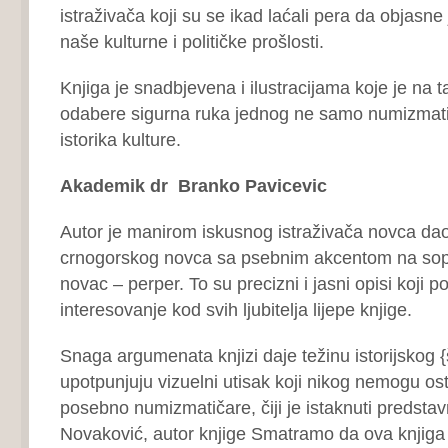
istraživača koji su se ikad laćali pera da objasn
naše kulturne i političke prošlosti.
Knjiga je snadbjevena i ilustracijama koje je na 
odabere sigurna ruka jednog ne samo numizmatič
istorika kulture.
Akademik dr Branko Pavicevic
Autor je manirom iskusnog istraživača novca dao 
crnogorskog novca sa psebnim akcentom na sops
novac – perper. To su precizni i jasni opisi koji 
interesovanje kod svih ljubitelja lijepe knjige.
Snaga argumenata knjizi daje težinu istorijskog {št
upotpunjuju vizuelni utisak koji nikog nemogu os
posebno numizmatičare, čiji je istaknuti predstav
Novaković, autor knjige Smatramo da ova knjiga 