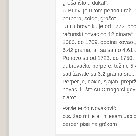
groša išlo u dukat“.
U Budvi je u tom periodu raču
perpere, solde, groše“.
„U Dubrovniku je od 1272. go
računski novac od 12 dinara“.
1683. do 1709. godine kovao „
6,42 grama, ali sa samo 4,61 
Ponovo su od 1723. do 1750.
dubrovačke perpere, težine 5
sadržavale su 3,2 grama srebr
Perper je, dakle, sjajan, prepr
novac, ili što su Crnogorci gov
zlato“.
Pavle Mićo Novaković
p.s. žao mi je ali nijesam uspi
perper pise na grčkom