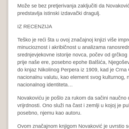
Može se bez pretjerivanja zaključiti da Novakovi
predstavlja istinski izdavački dragulj.
IZ RECENZIJA
Teško je reći šta u ovoj značajnoj knjizi više impr
minucioznost i akribičnost u analizama ranosred
srednjevjekovne istorije novca, počev od grčkog s
prije naše ere, posebno epohe Balšića, Njegoše
do knjaz Nikolinog Perpera iz 1909, kad je Crna 
nacionalnu valutu, kao element svog kulturnog, 
nacionalnog identiteta…
Novakoviću je pošlo za rukom da sačini naučno d
vrijrdnosti. Ono služi na čast i zemlji u kojoj je pu
posebno, njemu kao autoru.
Ovom značajnom knjigom Novaković je uvrstio seb