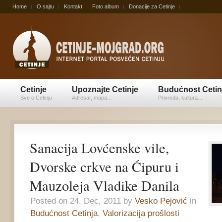
Home
O sajtu
Kontakt
Foto album
Donacije za Cetinje
Cetinje
Upoznajte Cetinje
Budućnost Cetin
Sve o Cetinju
Adresar, mapa...
Privreda, kultura...
Sanacija Lovćenske vile,
Dvorske crkve na Ćipuru i
Mauzoleja Vladike Danila
Posted on 24. Dec, 2011 by
Vesko Pejović
in
Budućnost Cetinja
,
Valorizacija prošlosti