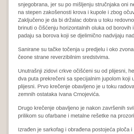
snjegobrana, jer su po mišljenju stručnjaka oni 
na stepen zakošenosti krova i kupole i zbog očuv
Zaključeno je da bi držalac dobra u toku redov
brinuti o čišćenju horizontalnih oluka od borovih igl
padaju sa borova koji se djelimično nadvijaju na
Sanirane su tačke točenja u predjelu i oko zvona
čeone strane reverzibilnim sredstvima.
Unutrašnji zidovi crkve očišćeni su od plijesni, h
dva puta prekrečeni sa specijalnim jupolom koji
plijesni. Prvo krečenje obavljeno je u toku radova
zemnih ostataka Ivana Crnojevića.
Drugo krečenje obavljeno je nakon završenih sv
prilikom su ofarbane i metalne rešetke na prozor
Izrađen je sarkofag i obrađena postojeća ploča i 