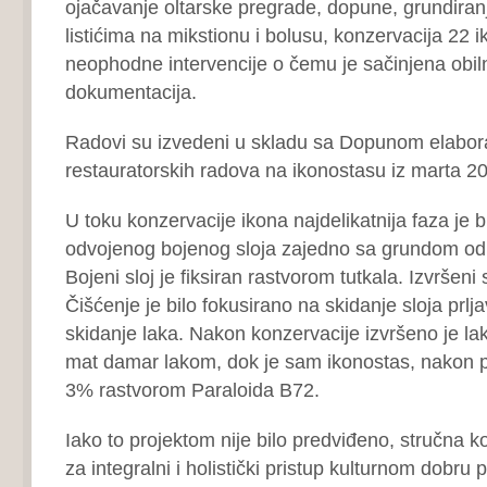
ojačavanje oltarske pregrade, dopune, grundiranj
listićima na mikstionu i bolusu, konzervacija 22 i
neophodne intervencije o čemu je sačinjena obiln
dokumentacija.
Radovi su izvedeni u skladu sa Dopunom elabor
restauratorskih radova na ikonostasu iz marta 20
U toku konzervacije ikona najdelikatnija faza je bi
odvojenog bojenog sloja zajedno sa grundom od
Bojeni sloj je fiksiran rastvorom tutkala. Izvršeni 
Čišćenje je bilo fokusirano na skidanje sloja prljav
skidanje laka. Nakon konzervacije izvršeno je lak
mat damar lakom, dok je sam ikonostas, nakon 
3% rastvorom Paraloida B72.
Iako to projektom nije bilo predviđeno, stručna ko
za integralni i holistički pristup kulturnom dobru p