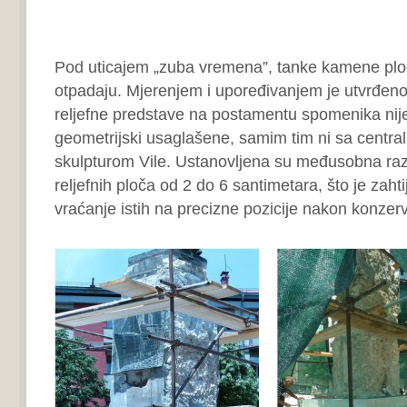
Pod uticajem „zuba vremena”, tanke kamene plo
otpadaju. Mjerenjem i upoređivanjem je utvrđeno
reljefne predstave na postamentu spomenika n
geometrijski usaglašene, samim tim ni sa cent
skulpturom Vile. Ustanovljena su međusobna ra
reljefnih ploča od 2 do 6 santimetara, što je zaht
vraćanje istih na precizne pozicije nakon konzerv