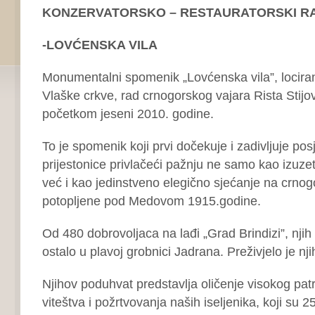
KONZERVATORSKO – RESTAURATORSKI R
-LOVĆENSKA VILA
Monumentalni spomenik „Lovćenska vila”, lociran
Vlaške crkve, rad crnogorskog vajara Rista Stijov
početkom jeseni 2010. godine.
To je spomenik koji prvi dočekuje i zadivljuje po
prijestonice privlačeći pažnju ne samo kao izuze
već i kao jedinstveno elegično sjećanje na crnog
potopljene pod Medovom 1915.godine.
Od 480 dobrovoljaca na lađi „Grad Brindizi”, njih
ostalo u plavoj grobnici Jadrana. Preživjelo je nji
Njihov poduhvat predstavlja oličenje visokog patr
viteštva i požrtvovanja naših iseljenika, koji su