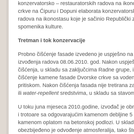
konzervatorsko – restauratorskih radova na iko
crkve na Ćipuru i Dopuni elaborata konzervators
radova na ikonostasu koje je sačinio Republički 
spomenika kulture.
Tretman i tok konzervacije
Probno čišćenje fasade izvedeno je uspješno na
izvođenja radova 08.06.2010. god. Nakon uspje
čišćenja, u skladu sa zaključcima Radne grupe, 
čišćenje kamene fasade Dvorske crkve sa vode
pritiskom. Nakon čišćenja fasada nije tretirana 
ili
water
‐
repellent
sredstvima, u skladu sa stavom
U toku juna mjeseca 2010.godine, izvođač je obn
i trotoare sa odgovarajućim kamenom debljine 
kamenom oplatom na betonskoj podlozi. U sklad
obezbijeđeno je odvođenje atmosferalija, tako št