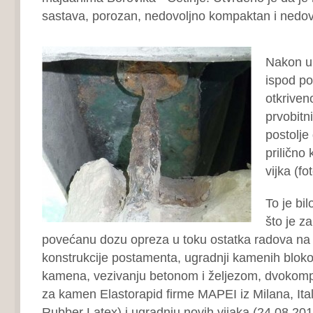
sastava, porozan, nedovoljno kompaktan i nedovo
Nakon u
ispod po
otkriven
prvobitni
postolje
prilično
vijka (fo
To je bi
što je z
povećanu dozu opreza u toku ostatka radova na
konstrukcije postamenta, ugradnji kamenih bloko
kamena, vezivanju betonom i željezom, dvokomp
za kamen Elastorapid firme MAPEI iz Milana, Ital
Rubber Latex) i ugradnju novih vijaka (24.08.201