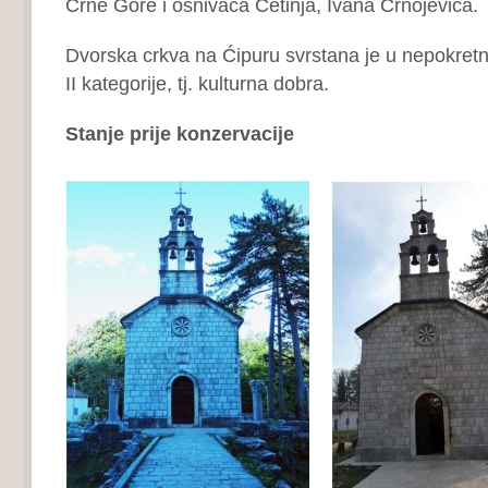
Crne Gore i osnivača Cetinja, Ivana Crnojevića.
Dvorska crkva na Ćipuru svrstana je u nepokret
II kategorije, tj. kulturna dobra.
Stanje prije konzervacije