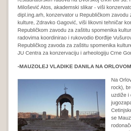
Milošević Atos, akademski slikar ‐ viši konzervat
dipl.ing.arh, konzervator u Republičkom zavodu 
kulture, Zdravko Gagović, viši likovni tehničar k
Republičkom zavodu za zaštitu spomenika kulture
radovima koordinirao i rukovodio Đorđije Vušurovi
Republičkog zavoda za zaštitu spomenika kulture
JU Centra za konzervaciju i arheologiju Crne Go
-MAUZOLEJ VLADIKE DANILA NA ORLOVO
Na Orlov
rock), br
uzdiže i
jugozap
Cetinjsk
se Mauzo
rodonače