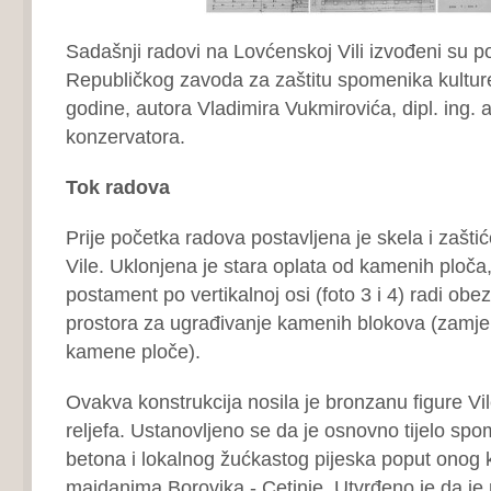
Sadašnji radovi na Lovćenskoj Vili izvođeni su p
Republičkog zavoda za zaštitu spomenika kulture
godine, autora Vladimira Vukmirovića, dipl. ing. 
konzervatora.
Tok radova
Prije početka radova postavljena je skela i zašt
Vile. Uklonjena je stara oplata od kamenih ploča,
postament po vertikalnoj osi (foto 3 i 4) radi obe
prostora za ugrađivanje kamenih blokova (zamje
kamene ploče).
Ovakva konstrukcija nosila je bronzanu figure Vil
reljefa. Ustanovljeno se da je osnovno tijelo sp
betona i lokalnog žućkastog pijeska poput onog k
majdanima Borovika ‐ Cetinje. Utvrđeno je da j