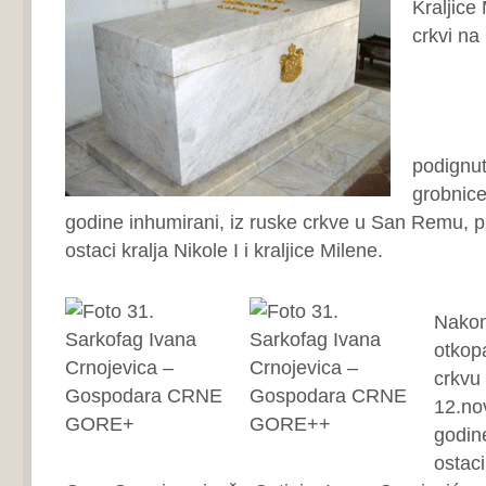
podignu
grobnice
godine inhumirani, iz ruske crkve u San Remu, 
ostaci kralja Nikole I i kraljice Milene.
Nakon
otkop
crkvu
12.no
godine
ostac