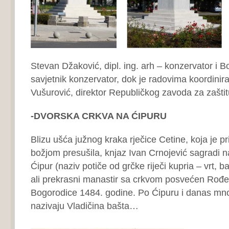
Stevan Džaković, dipl. ing. arh – konzervator i B
savjetnik konzervator, dok je radovima koordinira
Vušurović, direktor Republičkog zavoda za zašti
-DVORSKA CRKVA NA ĆIPURU
Blizu ušća južnog kraka rječice Cetine, koja je pr
božjom presušila, knjaz Ivan Crnojević sagradi
Ćipur (naziv potiče od grčke riječi kupria – vrt, b
ali prekrasni manastir sa crkvom posvećen Rođe
Bogorodice 1484. godine. Po Ćipuru i danas mno
nazivaju Vladičina bašta…