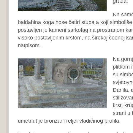
grada.
Na samoj
baldahina koga nose četiri stuba a koji simboliš
postavljen je kameni sarkofag na prostranom k
visoko postavljenim krstom, na širokoj čeonoj ka
natpisom.
Na gornj
plitkom r
su simbo
svjetovn
Danila, 
stilizova
krst, kru
strani u
umetnut je bronzani reljef vladičinog profila.