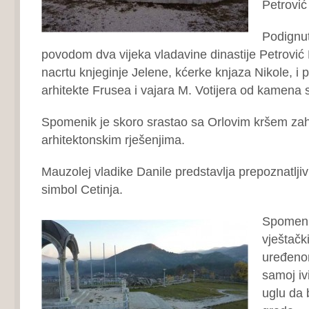
Petrović
Podignut
povodom dva vijeka vladavine dinastije Petrović N
nacrtu knjeginje Jelene, kćerke knjaza Nikole, i 
arhitekte Frusea i vajara M. Votijera od kamena 
Spomenik je skoro srastao sa Orlovim kršem zahv
arhitektonskim rješenjima.
Mauzolej vladike Danile predstavlja prepoznatljiv
simbol Cetinja.
Spomeni
vještačk
uređeno
samoj iv
uglu da b