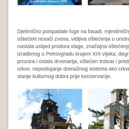
Djelimično poispadale fuge na fasadi, mjestimično 
oštećeni nosači zvona, vidljiva oštećenja u unutr
nastala uslijed prodora vlage, značajna oštećenj
izrađenog u Petrovgradu krajem XIX vijeka, degra
prozora i ostala drvenarija, oštećen trotoar i pri
crkve, nepostojanje drenažnog sistema oko crkve
stanje kulturnog dobra prije konzervacije.