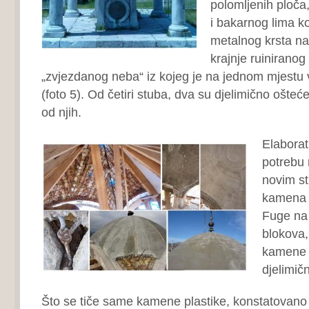
polomljenih ploča
i bakarnog lima ko
metalnog krsta n
krajnje ruinirano
„zvjezdanog neba“ iz kojeg je na jednom mjestu vi
(foto 5). Od četiri stuba, dva su djelimično ošteć
od njih.
Elaborat
potrebu 
novim st
kamena i
Fuge na
blokova,
kamene p
djelimičn
Što se tiče same kamene plastike, konstatovano 