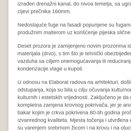
izrađen drenažni kanal, do nivoa temelja, sa 
cijevi prečnika 160mm.
Nedostajuće fuge na fasadi popunjene su fugama
produžnim malterom uz korišćenje pijeska slične b
Deset prozora je zamijenjeno novim prozorima id
materijala (drvo), s tim što je tehnički obezbijeđe
vazduha sa ciljem onemogućavanja ili reduciranja
kondenzacije vlage u kupoli.
U odnosu na Elaborat radova na arhitekturi, došlo
odstupanja, koja su bila u cilju očuvanja kulturno
kulturnih i estetskih vrijednosti. Zaključeno je da
kompletna zamjena krovnog pokrivača, jer je ana
bakar kojim je crkva pokrivena 80‐tih godina pro
izvanrednog kvaliteta. Mjesta točenja i utvrđena
su varenjem srebrnom žicom i na krovu i na olu