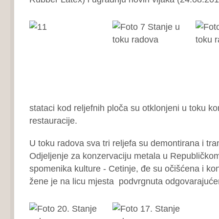
stataci kod reljefnih ploča su otklonjeni u toku ko
restauracije.
U toku radova sva tri reljefa su demontirana i tr
Odjeljenje za konzervaciju metala u Republičkom
spomenika kulture ‐ Cetinje, đe su očišćena i ko
žene je na licu mjesta podvrgnuta odgovarajuć