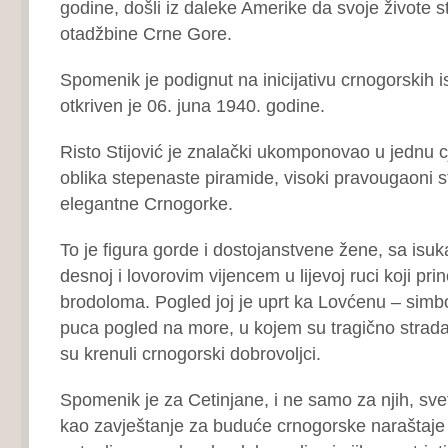
godine, došli iz daleke Amerike da svoje živote s
otadžbine Crne Gore.
Spomenik je podignut na inicijativu crnogorskih i
otkriven je 06. juna 1940. godine.
Risto Stijović je znalački ukomponovao u jednu c
oblika stepenaste piramide, visoki pravougaoni st
elegantne Crnogorke.
To je figura gorde i dostojanstvene žene, sa is
desnoj i lovorovim vijencem u lijevoj ruci koji pr
brodoloma. Pogled joj je uprt ka Lovćenu – simb
puca pogled na more, u kojem su tragično stradal
su krenuli crnogorski dobrovoljci.
Spomenik je za Cetinjane, i ne samo za njih, svet
kao zavještanje za buduće crnogorske naraštaj