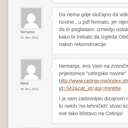
Da nema gdje slučajno da vidi
novine,, u pdf formatu, jer nije
da ih pogledam. Izmedju ostal
Nemanja
kako bi trebalo da izgleda Obil
15. Nov, 2011
nakon rekonstrukcije.
Nemanja, evo Vam na zvaničn
prijestonice ”cetinjske novine
http://www.cetinje.me/index.p
Miloš
id=342&cat_id=&p=#ontitle
16. Nov, 2011
I ja sam zadovoljan dizajnom 
tu nekih ‘ne-tehničkih’ stvari k
sve tako blistavo na Cetinju!