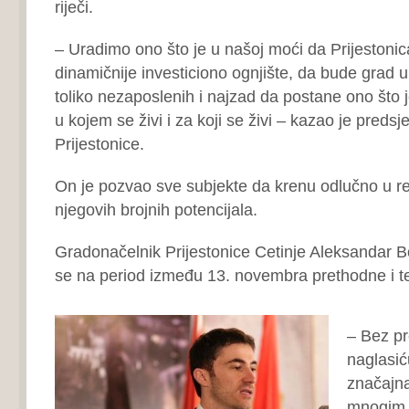
riječi.
– Uradimo ono što je u našoj moći da Prijestonic
dinamičnije investiciono ognjište, da bude grad u
toliko nezaposlenih i najzad da postane ono što 
u kojem se živi i za koji se živi – kazao je preds
Prijestonice.
On je pozvao sve subjekte da krenu odlučno u revi
njegovih brojnih potencijala.
Gradonačelnik Prijestonice Cetinje Aleksandar 
se na period između 13. novembra prethodne i t
– Bez pr
naglasić
značajn
mnogim p