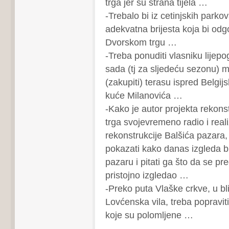
trga jer su strana tijela …
-Trebalo bi iz cetinjskih parkov
adekvatna brijesta koja bi odg
Dvorskom trgu …
-Treba ponuditi vlasniku lijepo
sada (tj za sljedeću sezonu) mo
(zakupiti) terasu ispred Belgij
kuće Milanovića …
-Kako je autor projekta rekons
trga svojevremeno radio i real
rekonstrukcije Balšića pazara,
pokazati kako danas izgleda b
pazaru i pitati ga što da se p
pristojno izgledao …
-Preko puta Vlaške crkve, u bl
Lovćenska vila, treba popravi
koje su polomljene …