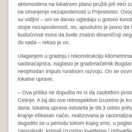
aktivnostima na lokalnom planu pružili još veći za
na smanjenje nezaposlenosti u Prijestonici. Ovogo
su vidljivi – oni se danas ogledaju u gotovo ko
stope nezaposlenosti, no, apsolutno je jasno da ta
budućnosti mora da bude znatno dinamičniji nego 
do sada – rekao je on.
Ulaganjem u gradnju i rekonstrukciju kilometrima
saobraćajnica, naglasio je gradonačelnik Bogdan
neophodan impuls ruralnom razvoju. On se osvrn
lokalne uprave.
– Ova prilika ne dopušta mi ni da zaobiđem poslo
Cetinje. A taj dio ove retrospektive izuzetno je k
dana, lokalna uprava ostvarila je 99,3 odsto pri
krajnje efikasan način, realizovana je racionaliza
dogodilo se u periodu tokom kojeg smo, u pogle
zaposlenih, kreirali izuzetno kvalitetan i prihvatlj