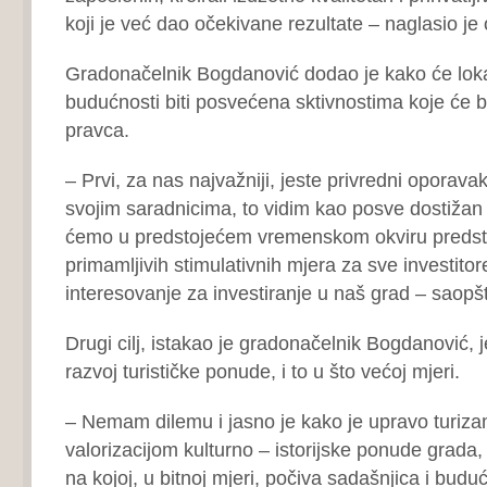
koji je već dao očekivane rezultate – naglasio je 
Gradonačelnik Bogdanović dodao je kako će lok
budućnosti biti posvećena sktivnostima koje će bit
pravca.
– Prvi, za nas najvažniji, jeste privredni oporava
svojim saradnicima, to vidim kao posve dostižan c
ćemo u predstojećem vremenskom okviru predsta
primamljivih stimulativnih mjera za sve investitore
interesovanje za investiranje u naš grad – saopšt
Drugi cilj, istakao je gradonačelnik Bogdanović, 
razvoj turističke ponude, i to u što većoj mjeri.
– Nemam dilemu i jasno je kako je upravo turizam
valorizacijom kulturno – istorijske ponude grada,
na kojoj, u bitnoj mjeri, počiva sadašnjica i bud