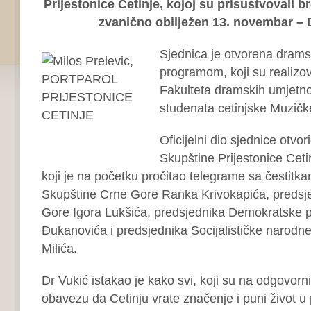
Prijestonice Cetinje, kojoj su prisustvovali br
zvanično obilježen 13. novembar –
Sjednica je otvorena drams
programom, koji su realizov
Fakulteta dramskih umjetnos
studenata cetinjske Muzičk
Oficijelni dio sjednice otvor
Skupštine Prijestonice Cetin
koji je na početku pročitao telegrame sa čestitk
Skupštine Crne Gore Ranka Krivokapića, predsj
Gore Igora Lukšića, predsjednika Demokratske par
Đukanovića i predsjednika Socijalističke narodne
Milića.
Dr Vukić istakao je kako svi, koji su na odgovor
obavezu da Cetinju vrate značenje i puni život u