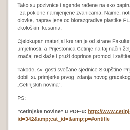
Tako su pozivnice i agende rađene na eko papiru
i za poklone namijenjene zvanicama. Naime, note
olovke, napravljene od biorazgradive plastike PL
ekološkim kesama.
Cjelokupan materijal kreiran je od strane Fakultet
umjetnosti, a Prijestonica Cetinje na taj način že
značaj reciklaže i pruži doprinos promociji zaštit
Takođe, svi gosti svečane sjednice Skupštine Pri
dobili su primjerke prvog izdanja novog gradskog
„Cetinjskih novina“.
PS:
”cetinjske novine” u PDF-u:
http://www.cetin
id=342&amp;cat_id=&amp;p=#ontitle