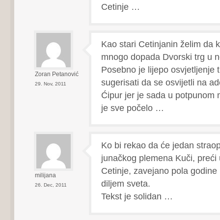
Cetinje …
Kao stari Cetinjanin želim da
mnogo dopada Dvorski trg u 
Posebno je lijepo osvjetljenje t
Zoran Petanović
sugerisati da se osvijetli na a
29. Nov, 2011
Ćipur jer je sada u potpunom 
je sve počelo …
Ko bi rekao da će jedan strao
junačkog plemena Kuči, preći
Cetinje, zavejano pola godine 
milijana
diljem sveta.
26. Dec, 2011
Tekst je solidan …