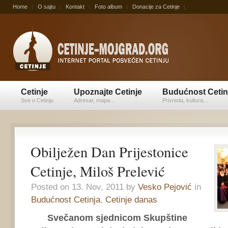
Home
O sajtu
Kontakt
Foto album
Donacije za Cetinje
Cetinje
Upoznajte Cetinje
Budućnost Cetin
Sve o Cetinju
Adresar, mapa...
Privreda, kultura...
Obilježen Dan Prijestonice
Cetinje, Miloš Prelević
Posted on 13. Nov, 2011 by
Vesko Pejović
in
Budućnost Cetinja
,
Cetinje danas
Svečanom sjednicom Skupštine