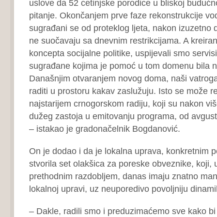
uslove da 52 cetinjske porodice u bliskoj budućn
pitanje. Okončanjem prve faze rekonstrukcije v
sugrađani se od proteklog ljeta, nakon izuzetno 
ne suočavaju sa dnevnim restrikcijama. A kreiran
koncepta socijalne politike, uspijevali smo servis
sugrađane kojima je pomoć u tom domenu bila 
Današnjim otvaranjem novog doma, naši vatrog
raditi u prostoru kakav zaslužuju. Isto se može r
najstarijem crnogorskom radiju, koji su nakon viš
dužeg zastoja u emitovanju programa, od avgust
– istakao je gradonačelnik Bogdanović.
On je dodao i da je lokalna uprava, konkretnim 
stvorila set olakšica za poreske obveznike, koji,
prethodnim razdobljem, danas imaju znatno ma
lokalnoj upravi, uz neuporedivo povoljniju dinami
– Dakle, radili smo i preduzimaćemo sve kako bi