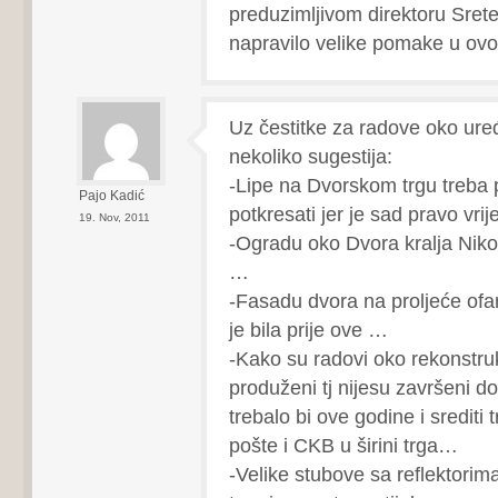
preduzimljivom direktoru Sret
napravilo velike pomake u ov
Uz čestitke za radove oko uređ
nekoliko sugestija:
-Lipe na Dvorskom trgu treba 
Pajo Kadić
potkresati jer je sad pravo vri
19. Nov, 2011
-Ogradu oko Dvora kralja Nikol
…
-Fasadu dvora na proljeće ofar
je bila prije ove …
-Kako su radovi oko rekonstruk
produženi tj nijesu završeni 
trebalo bi ove godine i srediti 
pošte i CKB u širini trga…
-Velike stubove sa reflektorima