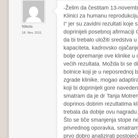
-Želim da čestitam 13-novem
Klinici za humanu reprodukciju
I” jer su zavidni rezultati koje s
Nikola
doprinijeli posebnoj afirmaciji
18. Nov, 2011
da bi trebalo uložiti sredstva u
kapaciteta, kadrovsko ojačanj
bolje opremanje ove klinike u c
većih rezultata. Možda bi se d
bolnice koji je u neposrednoj b
zgrade klinike, mogao adaptira
koji bi doprinijeli gore naved
smatram da je dr Tanja Motre
doprinos dobrim rezultatima kli
trebala da dobije ovu nagrad
Što se tiče smanjenja stope ne
privrednog oporavka, smatram 
prvo dobro analizirati postojeć