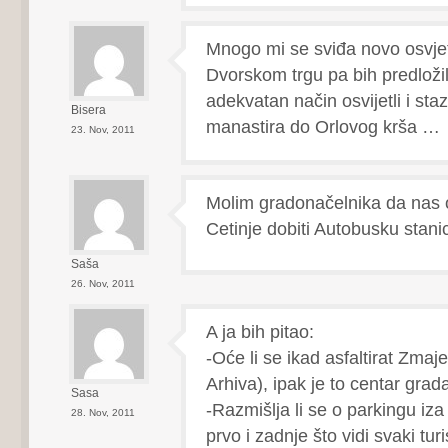
Mnogo mi se sviđa novo osvjet
Dvorskom trgu pa bih predloži
adekvatan način osvijetli i sta
Bisera
manastira do Orlovog krša …
23. Nov, 2011
Molim gradonačelnika da nas o
Cetinje dobiti Autobusku stani
Saša
26. Nov, 2011
A ja bih pitao:
-Oće li se ikad asfaltirat Zmaje
Arhiva), ipak je to centar gra
Sasa
-Razmišlja li se o parkingu iza 
28. Nov, 2011
prvo i zadnje što vidi svaki tur