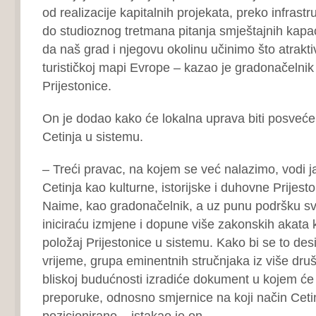
od realizacije kapitalnih projekata, preko infrast
do studioznog tretmana pitanja smještajnih kapac
da naš grad i njegovu okolinu učinimo što atraktivn
turističkoj mapi Evrope – kazao je gradonačelni
Prijestonice.
On je dodao kako će lokalna uprava biti posvećen
Cetinja u sistemu.
– Treći pravac, na kojem se već nalazimo, vodi j
Cetinja kao kulturne, istorijske i duhovne Prijes
Naime, kao gradonačelnik, a uz punu podršku sv
iniciraću izmjene i dopune više zakonskih akata k
položaj Prijestonice u sistemu. Kako bi se to desi
vrijeme, grupa eminentnih stručnjaka iz više druš
bliskoj budućnosti izradiće dokument u kojem će 
preporuke, odnosno smjernice na koji način Cetinj
pozicionirano – istakao je on.