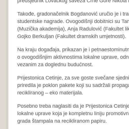
predsjednik Lovačkog saveza Crne Gore Nikola 
Takođe, gradonačelnik Bogdanović uručio je i tra
studentske nagrade. Ovogodišnji dobitnici su Ta
(Muzička akademija), Anja Radulović (Fakultet lik
Gojko Berkuljan (Fakultet dramskih umjetnosti).
Na kraju događaja, prikazan je i petnaestominutn
o ovogodišnjim aktivnostima lokalne uprave, od
vezanim za doglednu budućnost.
Prijestonica Cetinje, za sve goste svečane sjedn
priredila je poklon pakete koji su sadržali prop
recikliranog – eko materijala.
Posebno treba naglasiti da je Prijestonica Cetinje
lokalne uprave koja je kompletnu liniju promotiv
grada štampala na recikliranom papiru.