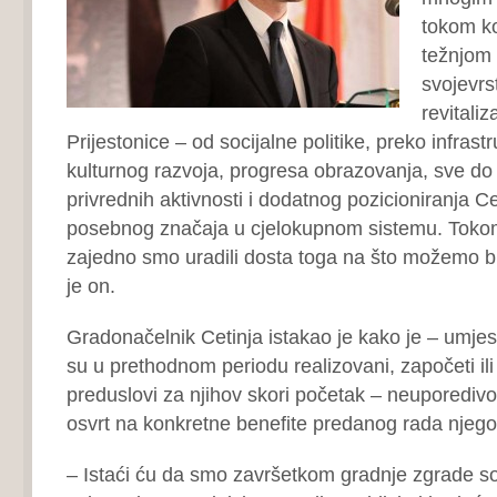
tokom ko
težnjom
svojevrs
revitaliz
Prijestonice – od socijalne politike, preko infrast
kulturnog razvoja, progresa obrazovanja, sve do
privrednih aktivnosti i dodatnog pozicioniranja C
posebnog značaja u cjelokupnom sistemu. Tokom
zajedno smo uradili dosta toga na što možemo bi
je on.
Gradonačelnik Cetinja istakao je kako je – umjest
su u prethodnom periodu realizovani, započeti ili
preduslovi za njihov skori početak – neuporedivo 
osvrt na konkretne benefite predanog rada njego
– Istaći ću da smo završetkom gradnje zgrade soli