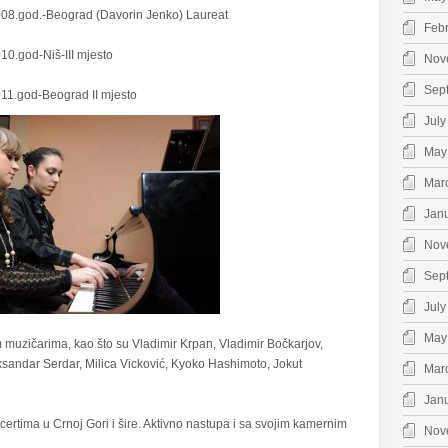
d.-Beograd (Davorin Jenko) Laureat
Feb
od-Niš-III mjesto
Nov
Sep
od-Beograd II mjesto
July
May
Mar
Jan
Nov
Sep
July
May
muzičarima, kao što su Vladimir Krpan, Vladimir Bočkarjov,
eksandar Serdar, Milica Vicković, Kyoko Hashimoto, Jokut
Mar
Jan
ertima u Crnoj Gori i šire. Aktivno nastupa i sa svojim kamernim
Nov