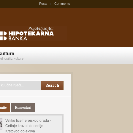
Posts
Comments
kulture
elnosti iz kulture
anije
Komentari
Veliko lice herojskog grada -
Cetinje kroz tri decenije
Krstovog objektiva