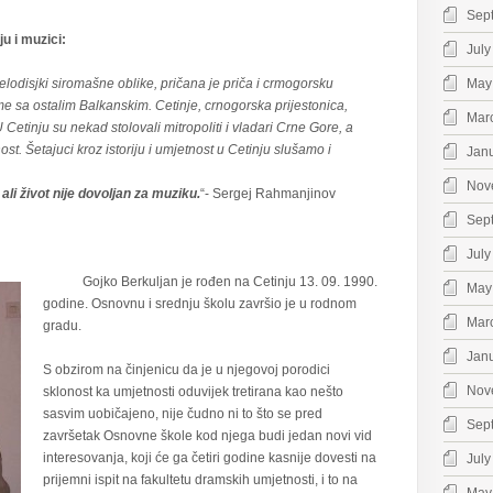
Sep
ju i muzici:
July
jki siromašne oblike, pričana je priča i crmogorsku
May
e sa ostalim Balkanskim. Cetinje, crnogorska prijestonica,
Mar
Cetinju su nekad stolovali mitropoliti i vladari Crne Gore, a
. Šetajuci kroz istoriju i umjetnost u Cetinju slušamo i
Jan
Nov
 ali život nije dovoljan za muziku.
“- Sergej Rahmanjinov
Sep
July
Gojko Berkuljan je rođen na Cetinju 13. 09. 1990.
May
godine. Osnovnu i srednju školu završio je u rodnom
Mar
gradu.
Jan
S obzirom na činjenicu da je u njegovoj porodici
Nov
sklonost ka umjetnosti oduvijek tretirana kao nešto
sasvim uobičajeno, nije čudno ni to što se pred
Sep
završetak Osnovne škole kod njega budi jedan novi vid
interesovanja, koji će ga četiri godine kasnije dovesti na
July
prijemni ispit na fakultetu dramskih umjetnosti, i to na