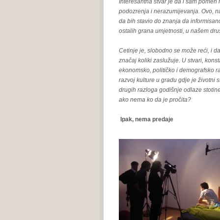
Interesantna stvar je da i sam pomen 
podozrenja i nerazumijevanja. Ovo, na
da bih stavio do znanja da informisano
ostalih grana umjetnosti, u našem druš
Cetinje je, slobodno se može reći, i da
značaj koliki zaslužuje. U stvari, konst
ekonomsko, političko i demografsko ras
razvoj kulture u gradu gdje je životni
drugih razloga godišnje odlaze stotine
ako nema ko da je pročita?
Ipak, nema predaje