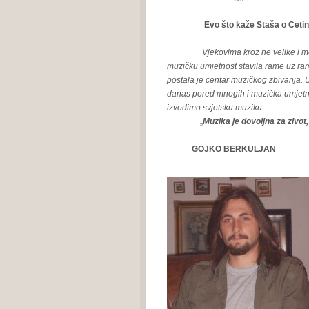
Evo što kaže Staša o Cetin
Vjekovima kroz ne velike i melodis
muzičku umjetnost stavila rame uz ram
postala je centar muzičkog zbivanja. U 
danas pored mnogih i muzička umjetnost
izvodimo svjetsku muziku.
„
Muzika je dovoljna za zivot,
GOJKO BERKULJAN