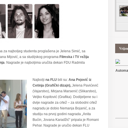
Vrije
 za najboljeg studenta proglašena je Jelena Simić, sa
ana Mijović, a sa studijskog programa
Filmska i TV režija
nja
. Nagrade je najboljima uručila dekan FDU Radmila
Automat
Najbolji
na FLU
bili su:
Ana Pejović
iz
Cetinja
(Grafički dizajn),
Jelena Pavićević
(Vajarstvo), Mirjana Marsenić (Slikarstvo),
Veljko Kopitović (Grafika). Dodijeljene su i
dvije nagrade za crtež – za slobodni crtež
nagradu je dobio Nemanja Bojanić, a za
studiju na prvoj godini nagrada „Anita
Bućin, Jovana Karadžić“ pripala je Romani
Pehar. Nagrade je uručio dekan FLU