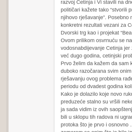
razvoj Cetinja i Vi stavili na d
političari kažete tako “stvorili
njihovo rješavanje”. Posebno 
konkretni rezultati vezani za C
Dvorski trg kao i projekat “Beau
Ovom prilikom osvrnuću se na
vodosnabdijevanje Cetinja jer 
već dugo godina, cetinjski pro
Prvo želim da kažem da sam 
duboko razočarana svim onim 
rješavanju ovog problema rađ
periodu od dvadest godina kol
Kako je dolazilo koje novo ru
preduzeće stalno su vršili nek
ja sada vidim iz ovih saopštenj
bili u sklopu tih radova ni ugra
protoka što je prvo i osnovno 