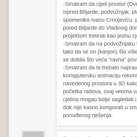
-Smatram da cijeli prostor (Dvo
ispred Biljarde, podvožnjak, p
spomenika Ivanu Crnojeviću, 
pored Biljarde do Vladinog do
projektom tretirati kao jednu cj
-Smatram da na podvožnjaku tr
tako da se on (kanjon) što više
se dobila što veća “ravna” pov
-Smatram da bi trebalo napraviti
kompjutersku animaciju rekonst
navedenog prostora u 3D kako 
početka radova, ovaj veoma va
cjelina mogao bolje sagledati 
dok nije kasno korigovati u s
ponuđenog rješenja.