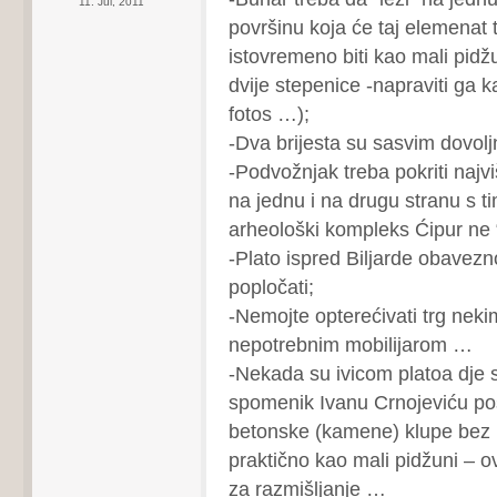
11. Jul, 2011
površinu koja će taj elemenat t
istovremeno biti kao mali pidžu
dvije stepenice -napraviti ga 
fotos …);
-Dva brijesta su sasvim dovol
-Podvožnjak treba pokriti najv
na jednu i na drugu stranu s t
arheološki kompleks Ćipur ne 
-Plato ispred Biljarde obavez
popločati;
-Nemojte opterećivati trg nek
nepotrebnim mobilijarom …
-Nekada su ivicom platoa dje 
spomenik Ivanu Crnojeviću pos
betonske (kamene) klupe bez 
praktično kao mali pidžuni – o
za razmišljanje …