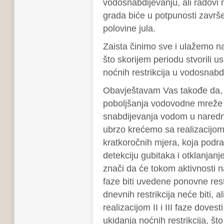
vodosnabdijevanju, ali radovi 
grada biće u potpunosti završ
polovine jula.
Zaista činimo sve i ulažemo n
što skorijem periodu stvorili u
noćnih restrikcija u vodosnabd
Obavještavam Vas takođe da, u
poboljšanja vodovodne mreže i
snabdijevanja vodom u nared
ubrzo krećemo sa realizacijom 
kratkoročnih mjera, koja podr
detekciju gubitaka i otklanjanj
znači da će tokom aktivnosti na 
faze biti uvedene ponovne restr
dnevnih restrikcija neće biti, al
realizacijom II i III faze dovest
ukidanja noćnih restrikcija, š