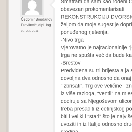
Smatram da sam kao rođeni Ce
obavezan prokomentarisati
REKONSTRUKCIJU DVORSK
Čedomir Bogdanov
željom da moje sugestije dopr
Pravilović, dipl. ing
ponuđenog rješenja.
09. Jul, 2011
-Nivo trga
Vjerovatno je najracionalnije r
trga ne spušta već da bude ka
-Brestovi
Predviđena su tri brijesta a j
dovoljna dva odnosno da onaj 
“izbrisati”. Trg ove veličine i 
iz više razloga, “ventil” na mje
dodiruje sa Njegoševom ulic
treba presaditi iz cetinjskog po
biti i veliki i “stari” što je naj
uvoziti ih iz Italije odnosno dr
sredina.