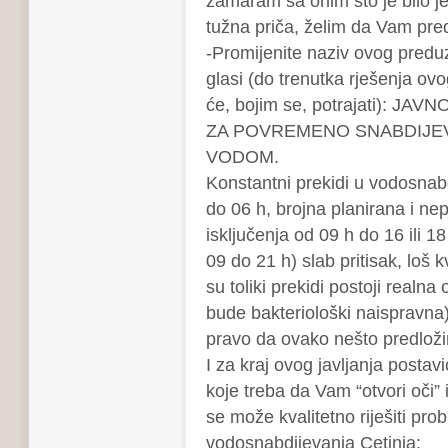
zamaram sa onim što je bilo jer
tužna priča, želim da Vam pre
-Promijenite naziv ovog pred
glasi (do trenutka rješenja ov
će, bojim se, potrajati): J
ZA POVREMENO SNABDIJEV
VODOM.
Konstantni prekidi u vodosnab
do 06 h, brojna planirana i ne
isključenja od 09 h do 16 ili 18
09 do 21 h) slab pritisak, loš k
su toliki prekidi postoji realn
bude bakteriološki naispravna
pravo da ovako nešto predlož
I za kraj ovog javljanja postav
koje treba da Vam “otvori oči” i
se može kvalitetno riješiti pro
vodosnabdijevanja Cetinja: