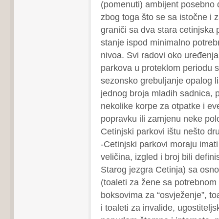
(pomenuti) ambijent posebno d
zbog toga što se sa istočne i
graniči sa dva stara cetinjska p
stanje ispod minimalno potreb
nivoa. Svi radovi oko uređenja 
parkova u proteklom periodu s
sezonsko grebuljanje opalog l
jednog broja mladih sadnica, p
nekolike korpe za otpatke i ev
popravku ili zamjenu neke po
Cetinjski parkovi ištu nešto dr
-Cetinjski parkovi moraju imati 
veličina, izgled i broj bili def
Starog jezgra Cetinja) sa osn
(toaleti za žene sa potrebnom 
boksovima za “osvježenje”, to
i toaleti za invalide, ugostitel