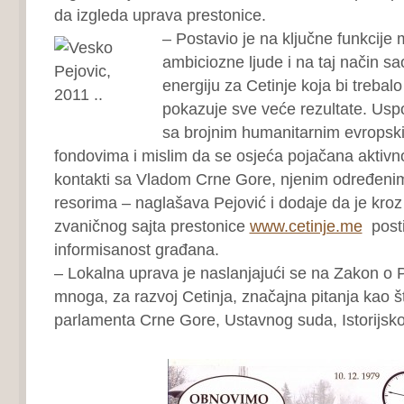
da izgleda uprava prestonice.
– Postavio je na ključne funkcije
ambiciozne ljude i na taj način s
energiju za Cetinje koja bi treba
pokazuje sve veće rezultate. Uspo
sa brojnim humanitarnim evropskim
fondovima i mislim da se osjeća pojačana aktivno
kontakti sa Vladom Crne Gore, njenim određenim
resorima – naglašava Pejović i dodaje da je kro
zvaničnog sajta prestonice
www.cetinje.me
posti
informisanost građana.
– Lokalna uprava je naslanjajući se na Zakon o P
mnoga, za razvoj Cetinja, značajna pitanja kao št
parlamenta Crne Gore, Ustavnog suda, Istorijsko