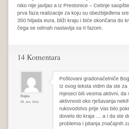
niko nije javljao a iz Prestonice – Cetinje saopš
prva faza realizacije za koju su obezbijeđena sr
350 hiljada eura, bliži kraju i biće okončana do 
čega se odmah nastavlja sa II fazom.
14 Komentara
Poštovani gradonačelniče Bog
Iz ovog teksta vidim da ste za 
mjeseci bili veoma aktivni, da s
Rajka
aktivnosti oko rješavanja nekih
05. Jun, 2011
rukovodstvo prije Vas bilo pokr
dovelo do kraja … a i da ste d
problema i pitanja značajnih z