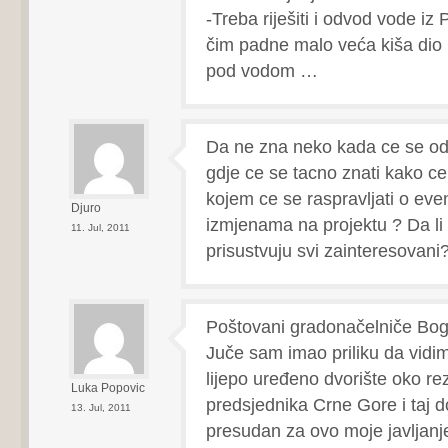
-Treba riješiti i odvod vode iz
čim padne malo veća kiša dio
pod vodom …
Da ne zna neko kada ce se odr
gdje ce se tacno znati kako ce 
kojem ce se raspravljati o eve
Djuro
izmjenama na projektu ? Da li
11. Jul, 2011
prisustvuju svi zainteresovani
Poštovani gradonačelniče Bog
Juče sam imao priliku da vidi
lijepo uređeno dvorište oko re
Luka Popovic
predsjednika Crne Gore i taj dož
13. Jul, 2011
presudan za ovo moje javljanj