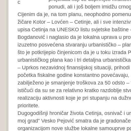
ponudi, ali i još boljem imidžu crno
Cijenim da je, na tom planu, neophodno pomenuti
žičare Kotor – Lovćen – Cetinje, ali i sve intenzivn
upisa Cetinja na UNESKO listu svjetske baštine 
Bogdanović i naglasio da je lokalna uprava u pro
izuzetno posvećena stvaranju urbanističko – pl
što je potkrijepio činjenicom da je u toku izrada 
urbanističkog plana kao i tri detaljna urbanistička
– Uprkos nezavidnoj finansijskoj situaciji, prihod
početka fiskalne godine konstantno povećavaju, 
zabilježeno je smanjenje troškova za 50 odsto – 
ističući da su se za relativno kratko razdoblje st
realizaciju aktivnosti koje je pri stupanju na duž
prioritete.
Dugogodišnji hroničar života Cetinja, osnivač i ur
moj grad” Vesko Pejović smatra da je gradonače
organizacijom nove službe lokalne samouprve p