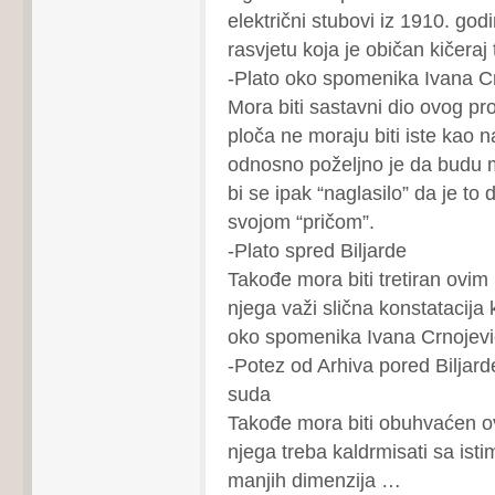
električni stubovi iz 1910. god
rasvjetu koja je običan kičeraj 
-Plato oko spomenika Ivana C
Mora biti sastavni dio ovog pro
ploča ne moraju biti iste kao n
odnosno poželjno je da budu 
bi se ipak “naglasilo” da je to 
svojom “pričom”.
-Plato spred Biljarde
Takođe mora biti tretiran ovim
njega važi slična konstatacija 
oko spomenika Ivana Crnojevi
-Potez od Arhiva pored Biljar
suda
Takođe mora biti obuhvaćen o
njega treba kaldrmisati sa ist
manjih dimenzija …