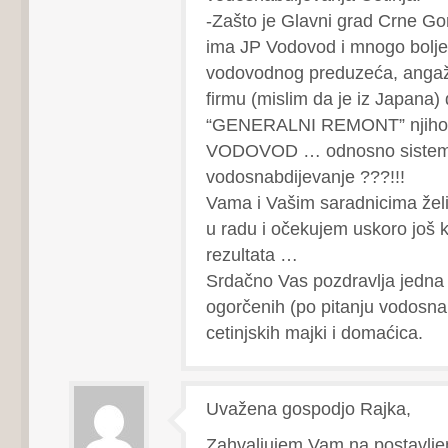
-Zašto je Glavni grad Crne Gor
ima JP Vodovod i mnogo bolje
vodovodnog preduzeća, angaž
firmu (mislim da je iz Japana)
“GENERALNI REMONT” njiho
VODOVOD … odnosno sistem
vodosnabdijevanje ???!!!
Vama i Vašim saradnicima žel
u radu i očekujem uskoro još 
rezultata …
Srdačno Vas pozdravlja jedna
ogorčenih (po pitanju vodosna
cetinjskih majki i domaćica.
Uvažena gospodjo Rajka,
Zahvaljujem Vam na postavljen