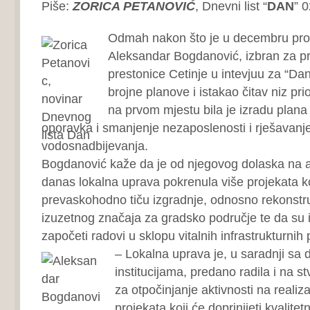
Piše:
ZORICA PETANOVIĆ
, Dnevni list “
DAN
” 
Odmah nakon što je u decembru pro
Aleksandar Bogdanović, izbran za p
prestonice Cetinje u intevjuu za “Dan
brojne planove i istakao čitav niz pri
na prvom mjestu bila je izradu pla
oporavka i smanjenje nezaposlenosti i rješavanj
vodosnadbijevanja.
Bogdanović kaže da je od njegovog dolaska na 
danas lokalna uprava pokrenula više projekata ko
prevaskohodno tiču izgradnje, odnosno rekonstru
izuzetnog značaja za gradsko područje te da su
započeti radovi u sklopu vitalnih infrastrukturnih 
– Lokalna uprava je, u saradnji sa 
institucijama, predano radila i na s
za otpočinjanje aktivnosti na realizac
projekata koji će doprinijeti kvalitetni