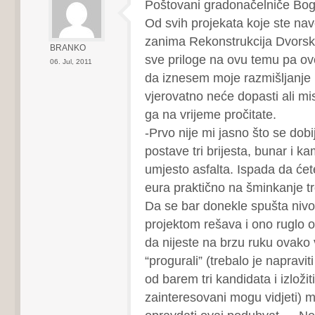
Poštovani gradonačelniče Bog
Od svih projekata koje ste nav
zanima Rekonstrukcija Dvorsk
BRANKO
sve priloge na ovu temu pa ov
06. Jul, 2011
da iznesem moje razmišljanje
vjerovatno neće dopasti ali mis
ga na vrijeme pročitate.
-Prvo nije mi jasno što se dobi
postave tri brijesta, bunar i k
umjesto asfalta. Ispada da ćete
eura praktično na šminkanje tr
Da se bar donekle spušta nivo
projektom rešava i ono ruglo 
da nijeste na brzu ruku ovako
“progurali” (trebalo je napravit
od barem tri kandidata i izložit
zainteresovani mogu vidjeti) mo