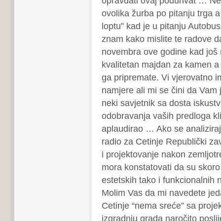
opravdati ovaj poduhvat … N
ovolika žurba po pitanju trga a 
loptu” kad je u pitanju Autobu
znam kako mislite te radove d
novembra ove godine kad još ni
kvalitetan majdan za kamen a 
ga pripremate. Vi vjerovatno i
namjere ali mi se čini da Vam
neki savjetnik sa dosta iskustv
odobravanja vaših predloga kl
aplaudirao … Ako se analiziraju
radio za Cetinje Republički z
i projektovanje nakon zemljot
mora konstatovati da su skoro 
estetskih tako i funkcionalnih
Molim Vas da mi navedete jeda
Cetinje “nema sreće” sa proje
izgradnju grada naročito posli