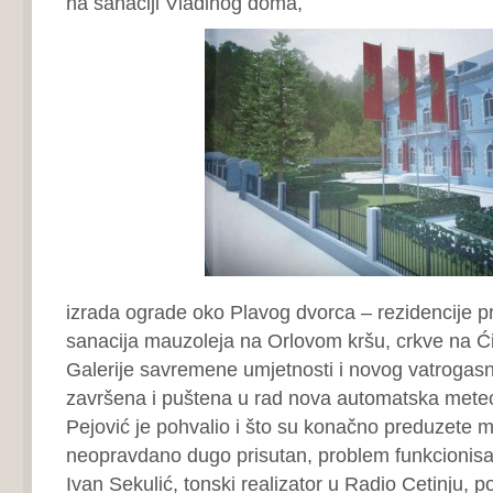
na sanaciji Vladinog doma,
izrada ograde oko Plavog dvorca – rezidencije 
sanacija mauzoleja na Orlovom kršu, crkve na Ći
Galerije savremene umjetnosti i novog vatrogas
završena i puštena u rad nova automatska meteo
Pejović je pohvalio i što su konačno preduzete mj
neopravdano dugo prisutan, problem funkcionisa
Ivan Sekulić, tonski realizator u Radio Cetinju, p