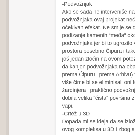
-Podvožnjak
Ako se sada ne interveniše na
podvožnjaka ovaj projekat neće
očekivan efekat. Ne smije se d
podizanje kamenih “međa” ok
podvožnjaka jer bi to ugrozilo 
prostora posebno Ćipura i tako
još jedan zločin na ovom pote
da kanjon podvožnjaka na obad
prema Ćipuru i prema Arhivu) t
više čime bi se eliminisali oni
žardinjera i praktično podvožnj
dobila velika “čista” površina 
vapi.
-Crtež u 3D
Dopada mi se ideja da se izloži
ovog kompleksa u 3D i zbog sl