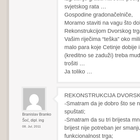
svjetskog rata …
Gospodine gradonačelniče,
Moramo staviti na vagu što d
Rekonstrukcijom Dvorskog trga
Vašim riječima “teška” oko mi
malo para koje Cetinje dobije il
(kreditno se zaduži) treba mud
trošiti …
Ja toliko …
REKONSTRUKCIJA DVORS
-Smatram da je dobro što se n
spuštati;
Branislav Branko
-Smatram da su tri brijesta mn
Šoć, dipl. ing
brijest nije potreban jer smanjuj
08. Jul, 2011
funkcionalnost trga;