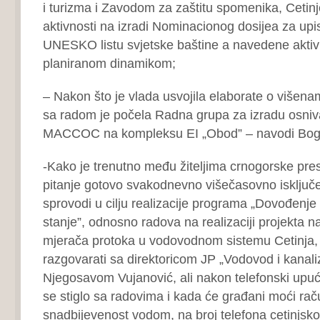
i turizma i Zavodom za zaštitu spomenika, Cetinje
aktivnosti na izradi Nominacionog dosijea za upi
UNESKO listu svjetske baštine a navedene aktivn
planiranom dinamikom;
– Nakon što je vlada usvojila elaborate o višena
sa radom je počela Radna grupa za izradu osni
MACCOC na kompleksu EI „Obod” – navodi Bog
-Kako je trenutno među žiteljima crnogorske pres
pitanje gotovo svakodnevno višečasovno isključ
sprovodi u cilju realizacije programa „Dovođenje
stanje”, odnosno radova na realizaciji projekta n
mjerača protoka u vodovodnom sistemu Cetinja,
razgovarati sa direktoricom JP „Vodovod i kanaliz
Njegosavom Vujanović, ali nakon telefonski upuć
se stiglo sa radovima i kada će građani moći rač
snadbijevenost vodom, na broj telefona cetinjsk