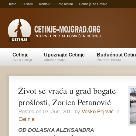
Home
O sajtu
Kontakt
Foto album
Donacije za Cetinje
Cetinje
Upoznajte Cetinje
Budućnost Cetin
Sve o Cetinju
Adresar, mapa...
Privreda, kultura...
Život se vraća u grad bogate
prošlosti, Zorica Petanović
Posted on 03. Jun, 2011 by
Vesko Pejović
in
Cetinje
OD DOLASKA ALEKSANDRA