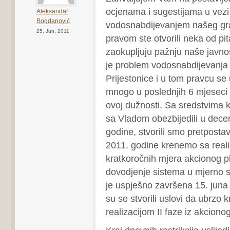
ocjenama i sugestijama u vezi
Aleksandar
Bogdanović
vodosnabdijevanjem našeg gr
25. Jun, 2011
pravom ste otvorili neka od pi
zaokupljuju pažnju naše javno
je problem vodosnabdijevanja n
Prijestonice i u tom pravcu se 
mnogo u poslednjih 6 mjeseci
ovoj dužnosti. Sa sredstvima 
sa Vladom obezbijedili u dec
godine, stvorili smo pretposta
2011. godine krenemo sa reali
kratkoročnih mjera akcionog pl
dovodjenje sistema u mjerno s
je uspješno završena 15. juna
su se stvorili uslovi da ubrzo
realizacijom II faze iz akciono