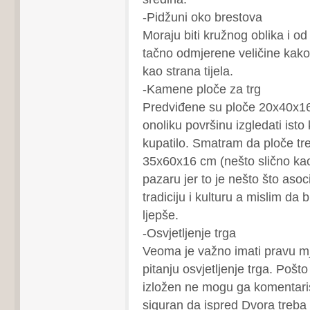
-Pidžuni oko brestova
Moraju biti kružnog oblika i 
tačno odmjerene veličine kako 
kao strana tijela.
-Kamene ploče za trg
Predviđene su ploče 20x40x16
onoliku površinu izgledati isto
kupatilo. Smatram da ploče tre
35x60x16 cm (nešto slično ka
pazaru jer to je nešto što aso
tradiciju i kulturu a mislim da 
ljepše.
-Osvjetljenje trga
Veoma je važno imati pravu mj
pitanju osvjetljenje trga. Pošto 
izložen ne mogu ga komentaris
siguran da ispred Dvora treba 