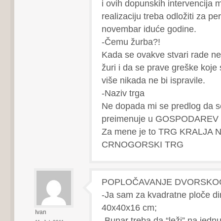
i ovih dopunskih intervencija 
realizaciju treba odložiti za per
novembar iduće godine.
-Čemu žurba?!
Kada se ovakve stvari rade n
žuri i da se prave greške koje
više nikada ne bi ispravile.
-Naziv trga
Ne dopada mi se predlog da se
preimenuje u GOSPODAREV
Za mene je to TRG KRALJA N
CRNOGORSKI TRG
POPLOČAVANJE DVORSKO
-Ja sam za kvadratne ploče d
40x40x16 cm;
Ivan
-Bunar treba da “leži” na je