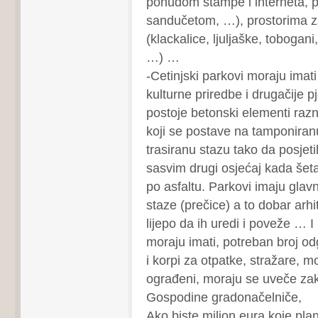
ponudom štampe i interneta, 
sandučetom, …), prostorima z
(klackalice, ljuljaške, tobogani
…) …
-Cetinjski parkovi moraju imati
kulturne priredbe i drugačije p
postoje betonski elementi razni
koji se postave na tamponiranu
trasiranu stazu tako da posjet
sasvim drugi osjećaj kada šet
po asfaltu. Parkovi imaju gla
staze (prečice) a to dobar arh
lijepo da ih uredi i poveže … I
moraju imati, potreban broj od
i korpi za otpatke, stražare, mo
ograđeni, moraju se uveče zakl
Gospodine gradonačelniče,
Ako biste milion eura koje plan