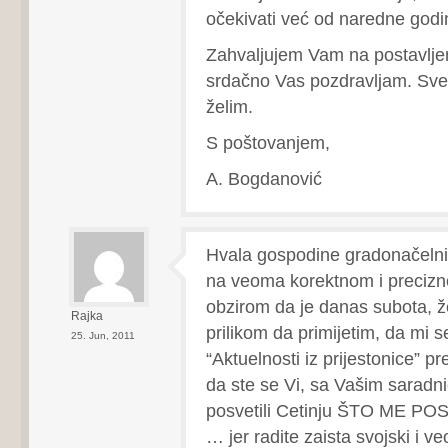
očekivati već od naredne godi
Zahvaljujem Vam na postavljen
srdačno Vas pozdravljam. Sve
želim.
S poštovanjem,
A. Bogdanović
Hvala gospodine gradonačeln
na veoma korektnom i preciz
obzirom da je danas subota, 
Rajka
prilikom da primijetim, da mi se
25. Jun, 2011
“Aktuelnosti iz prijestonice” pr
da ste se Vi, sa Vašim saradn
posvetili Cetinju ŠTO ME 
… jer radite zaista svojski i 