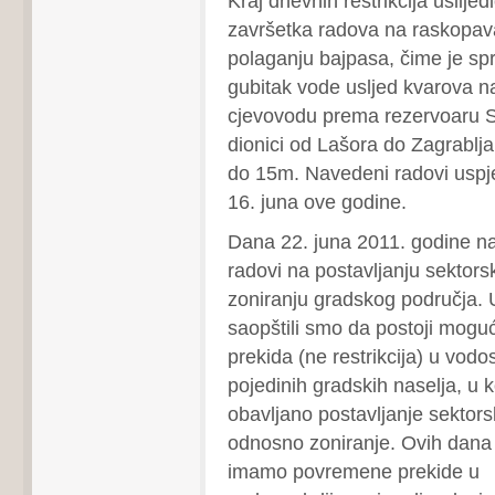
Kraj dnevnih restrikcija uslijed
završetka radova na raskopava
polaganju bajpasa, čime je spri
gubitak vode usljed kvarova n
cjevovodu prema rezervoaru S
dionici od Lašora do Zagrablja
do 15m. Navedeni radovi uspj
16. juna ove godine.
Dana 22. juna 2011. godine na
radovi na postavljanju sektors
zoniranju gradskog područja. U
saopštili smo da postoji mog
prekida (ne restrikcija) u vod
pojedinih gradskih naselja, u 
obavljano postavljanje sektors
odnosno zoniranje. Ovih dana
imamo povremene prekide u