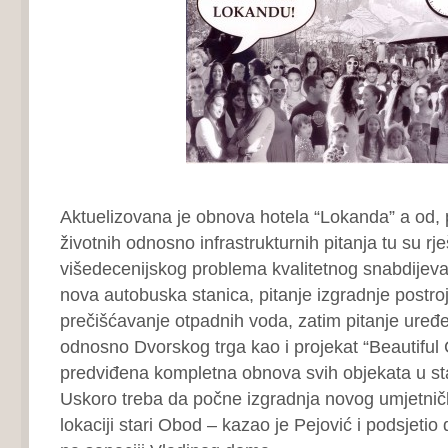
Aktuelizovana je obnova hotela “Lokanda” a od, 
životnih odnosno infrastrukturnih pitanja tu su rj
višedecenijskog problema kvalitetnog snabdijev
nova autobuska stanica, pitanje izgradnje postro
prečišćavanje otpadnih voda, zatim pitanje uređ
odnosno Dvorskog trga kao i projekat “Beautiful C
predviđena kompletna obnova svih objekata u st
Uskoro treba da počne izgradnja novog umjetni
lokaciji stari Obod – kazao je Pejović i podsjetio