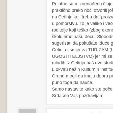
Prijatno sam iznenađena činje
praktično preko noći otvorili jo
na Cetinju koji treba da “proi
u pomorstvu. To je veliko i v
roditelje koji teško (zbog ekon
školujemo našu đecu. Slobo
sugerisati da pokušate iduće g
Cetinju i smjer za TURIZAM (I
UGOSTITELJSTVO) jer mi se č
mladih iz Cetinja baš ovo studi
u okviru naših Kulturnih institu
Grand mogli da imaju dobru pr
puno toga da nauče.
Samo nastavite kako ste poče
Srdačno Vas pozdravljam