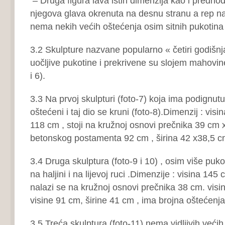
– Druga figura lava istih dimenzija kao i predho
njegova glava okrenuta na desnu stranu a rep na 
nema nekih većih oštećenja osim sitnih pukotina (
3.2 Skulpture nazvane popularno « četiri godišn
uočljive pukotine i prekrivene su slojem mahovine i
i 6).
3.3 Na prvoj skulpturi (foto-7) koja ima podignutu 
oštećeni i taj dio se kruni (foto-8).Dimenzij : vis
118 cm , stoji na kružnoj osnovi prečnika 39 cm x
betonskog postamenta 92 cm , širina 42 x38,5 c
3.4 Druga skulptura (foto-9 i 10) , osim više puko
na haljini i na lijevoj ruci .Dimenzije : visina 145
nalazi se na kružnoj osnovi prečnika 38 cm. vis
visine 91 cm, širine 41 cm , ima brojna oštećenja
3.5 Treća skulptura (foto-11) nema vidljivih veći