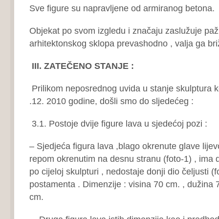
Sve figure su napravljene od armiranog betona.
Objekat po svom izgledu i značaju zaslužuje pa
arhitektonskog sklopa prevashodno , valja ga brižlj
III. ZATEČENO STANJE :
Prilikom neposrednog uvida u stanje skulptura k
.12. 2010 godine, došli smo do sljedećeg :
3.1. Postoje dvije figure lava u sjedećoj pozi :
– Sjedjeća figura lava ,blago okrenute glave lije
repom okrenutim na desnu stranu (foto-1) , ima d
po cijeloj skulpturi , nedostaje donji dio čeljusti (f
postamenta . Dimenzije : visina 70 cm. , dužina 7
cm.