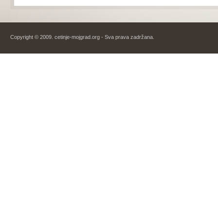
Copyright © 2009. cetinje-mojgrad.org - Sva prava zadržana.