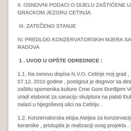
II. OSNOVNI PODACI O DIJELU ZAŠTIĆENE 
GRACKOM JEZGRU CETINJA
III. ZATEČENO STANJE
IV. PREDLOG KONZERVATORSKIH MJERA 
RADOVA
1 . UVOD U OPŠTE ODREDNICE :
1.1. Na osnovu dopisa N.V.O. Cetinje moj grad , 
07.12. 2010 godine , postignut je dogovor sa di
zaštitu spomenika kulture Crne Gore Đorđijem V
uradi elaborat za sanaciju skulptura na palati Đ
nalazi u Njegoševoj ulici na Cetinju .
1.2. Konzervatorska ekipa Ateljea za konzervaciju
keramike , pristupila je realizaciji ovog projekta