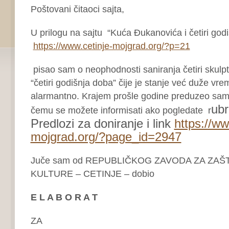
Poštovani čitaoci sajta,
U prilogu na sajtu “Kuća Đukanovića i četiri god
https://www.cetinje-mojgrad.org/?p=21
pisao sam o neophodnosti saniranja četiri skulp
“četiri godišnja doba” čije je stanje već duže vr
alarmantno. Krajem prošle godine preduzeo sam
ubr
čemu se možete informisati ako pogledate r
Predlozi za doniranje i link
https://ww
mojgrad.org/?page_id=2947
Juče sam od REPUBLIČKOG ZAVODA ZA ZAŠ
KULTURE – CETINJE – dobio
E L A B O R A T
ZA