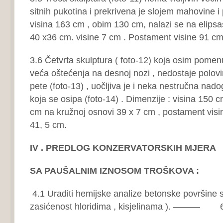
sitnih pukotina i prekrivena je slojem mahovine i p
visina 163 cm , obim 130 cm, nalazi se na elipsa
40 x36 cm. visine 7 cm . Postament visine 91 cm
3.6 Četvrta skulptura ( foto-12) koja osim pomenu
veća oštećenja na desnoj nozi , nedostaje polovi
pete (foto-13) , uočljiva je i neka nestručna nad
koja se osipa (foto-14) . Dimenzije : visina 150 
cm na kružnoj osnovi 39 x 7 cm , postament visin
41, 5 cm.
IV . PREDLOG KONZERVATORSKIH MJERA
SA PAUŠALNIM IZNOSOM TROŠKOVA :
4.1 Uraditi hemijske analize betonske površine s
zasićenost hloridima , kisjelinama ). ——— 6