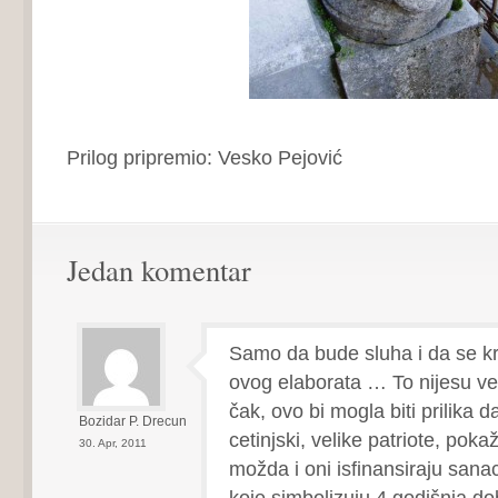
Prilog pripremio: Vesko Pejović
Jedan komentar
Samo da bude sluha i da se kr
ovog elaborata … To nijesu vel
čak, ovo bi mogla biti prilika da
Bozidar P. Drecun
cetinjski, velike patriote, poka
30. Apr, 2011
možda i oni isfinansiraju sanac
koje simbolizuju 4 godišnja d