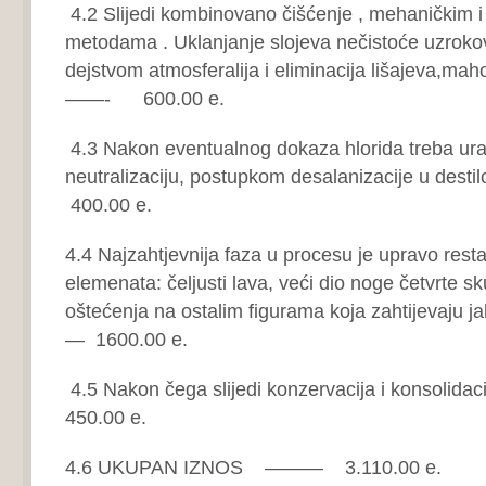
4.2 Slijedi kombinovano čišćenje , mehaničkim i
metodama . Uklanjanje slojeva nečistoće uzroko
dejstvom atmosferalija i eliminacija lišajeva,mahov
——- 600.00 e.
4.3 Nakon eventualnog dokaza hlorida treba urad
neutralizaciju, postupkom desalanizacije u desti
400.00 e.
4.4 Najzahtjevnija faza u procesu je upravo rest
elemenata: čeljusti lava, veći dio noge četvrte sk
oštećenja na ostalim figurama koja zahtijevaju j
— 1600.00 e.
4.5 Nakon čega slijedi konzervacija i konsolidacij
450.00 e.
4.6 UKUPAN IZNOS ——— 3.110.00 e.