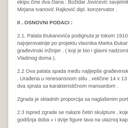
ekipu čine dva člana : Božidar Jovićević savjetni
Mirjana Ivanović Rajković dipl. konzervator .
II . OSNOVNI PODACI :
2.1. Palata Đukanovića podignuta je tokom 1910
najvjerovatnije po projektu vlasnika Marka Đukano
građevinski inžinjer . ( koji je bio i glavni nadzor
Vladinog doma ).
2.2 Ova palata spada među najljepše građevinsk
. Urađena u renesansnom stilu , veličine 14 x 13
dva sprata sa karakterističnom mansardom .
Zgrada je skladnih proporcija sa naglašenim port
2.3 Ispred zgrade se nalaze četiri skulpture , koje
godišnja doba « i dvije figure lava na ulaznoj kapij