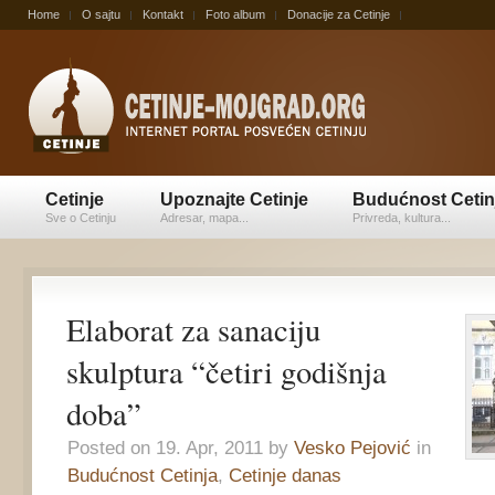
Home
O sajtu
Kontakt
Foto album
Donacije za Cetinje
Cetinje
Upoznajte Cetinje
Budućnost Cetin
Sve o Cetinju
Adresar, mapa...
Privreda, kultura...
Elaborat za sanaciju
skulptura “četiri godišnja
doba”
Posted on 19. Apr, 2011 by
Vesko Pejović
in
Budućnost Cetinja
,
Cetinje danas