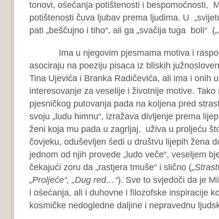
tonovi, ośećanja potištenosti i bespomoćnosti, Mi
potištenosti čuva ljubav prema ljudima. U „svijetu
pati „beščujno i tiho“, ali ga „svačija tuga boli“ (
Ima u njegovim pjesmama motiva i raspolo
asociraju na poeziju pisaca iz bliskih južnosloven
Tina Ujevića i Branka Radičevića, ali ima i onih u
interesovanje za veselije i životnije motive. Tak
pjesničkog putovanja pada na koljena pred strast
svoju „ludu himnu“, izražava divljenje prema lije
ženi koja mu pada u zagrljaj, uživa u proljeću što
čovjeku, oduševljen śedi u društvu lijepih žena 
jednom od njih provede „ludo veče“, veseljem bjež
čekajući zoru da „rastjera tmuše“ i slično (
„Strast
„Proljeće“, „Dug red…“
). Sve to svjedoči da je M
i ośećanja, ali i duhovne i filozofske inspiracije k
kosmičke nedogledne daljine i nepravednu ljuds