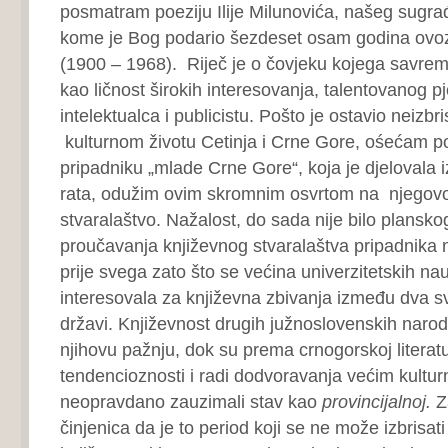
posmatram poeziju Ilije Milunovića, našeg sugra
kome je Bog podario šezdeset osam godina ovoz
(1900 – 1968). Riječ je o čovjeku kojega savreme
kao ličnost širokih interesovanja, talentovanog pj
intelektualca i publicistu. Pošto je ostavio neizbr
kulturnom životu Cetinja i Crne Gore, ośećam p
pripadniku „mlade Crne Gore“, koja je djelovala
rata, odužim ovim skromnim osvrtom na njegovo
stvaralaštvo. Nažalost, do sada nije bilo plansko
proučavanja književnog stvaralaštva pripadnika
prije svega zato što se većina univerzitetskih nau
interesovala za književna zbivanja između dva sv
državi. Književnost drugih južnoslovenskih naroda
njihovu pažnju, dok su prema crnogorskoj literaturi
tendencioznosti i radi dodvoravanja većim kultur
neopravdano zauzimali stav kao
provincijalnoj.
Z
činjenica da je to period koji se ne može izbrisat