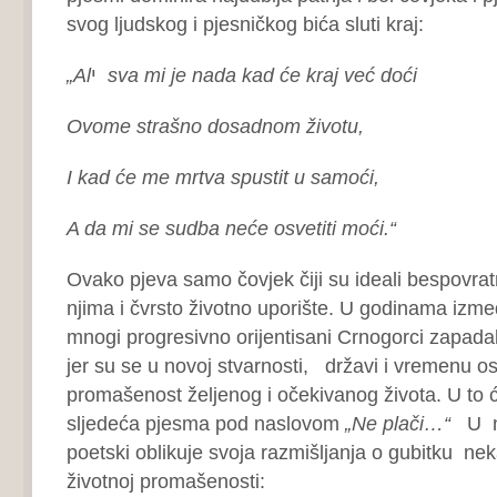
svog ljudskog i pjesničkog bića sluti kraj:
„Al
י
sva mi je nada kad će kraj već doći
Ovome strašno dosadnom životu,
I kad će me mrtva spustit u samoći,
A da mi se sudba neće osvetiti moći.“
Ovako pjeva samo čovjek čiji su ideali bespovratn
njima i čvrsto životno uporište. U godinama izme
mnogi progresivno orijentisani Crnogorci zapadal
jer su se u novoj stvarnosti, državi i vremenu os
promašenost željenog i očekivanog života. U to 
sljedeća pjesma pod naslovom
„Ne plači…“
U nj
poetski oblikuje svoja razmišljanja o gubitku ne
životnoj promašenosti: