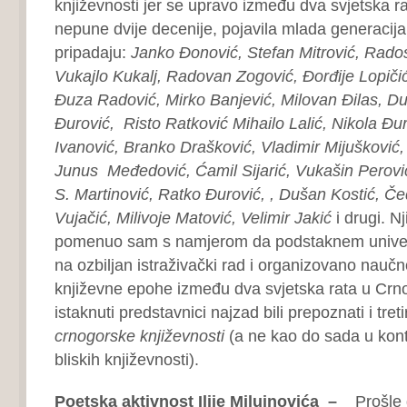
književnosti jer se upravo između dva svjetska r
nepune dvije decenije, pojavila mlada generacija 
pripadaju:
Janko Đonović, Stefan Mitrović, Rado
Vukajlo Kukalj, Radovan Zogović, Đorđije Lopičić
Đuza Radović, Mirko Banjević, Milovan Đilas, D
Đurović, Risto Ratković Mihailo Lalić, Nikola Đu
Ivanović, Branko Drašković, Vladimir Mijušković,
Junus Međedović, Ćamil Sijarić, Vukašin Perović
S. Martinović, Ratko Đurović, , Dušan Kostić, Č
Vujačić, Milivoje Matović, Velimir Jakić
i drugi. N
pomenuo sam s namjerom da podstaknem univerz
na ozbiljan istraživački rad i organizovano nauč
književne epohe između dva svjetska rata u Crnoj
istaknuti predstavnici najzad bili prepoznati i tret
crnogorske književnosti
(a ne kao do sada u kont
bliskih književnosti).
Poetska aktivnost Ilije Milujnovića –
Prošle