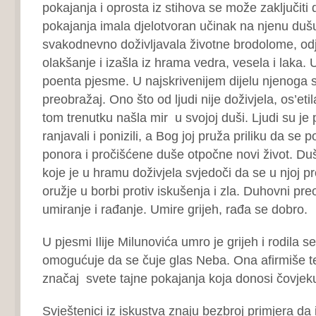
pokajanja i oprosta iz stihova se može zaključiti 
pokajanja imala djelotvoran učinak na njenu dušu
svakodnevno doživljavala životne brodolome, odj
olakšanje i izašla iz hrama vedra, vesela i laka.
poenta pjesme. U najskrivenijem dijelu njenoga 
preobražaj. Ono što od ljudi nije doživjela, os’etil
tom trenutku našla mir u svojoj duši. Ljudi su je 
ranjavali i ponizili, a Bog joj pruža priliku da se
ponora i pročišćene duše otpočne novi život. Du
koje je u hramu doživjela svjedoči da se u njoj p
oružje u borbi protiv iskušenja i zla. Duhovni pre
umiranje i rađanje. Umire grijeh, rađa se dobro.
U pjesmi Ilije Milunovića umro je grijeh i rodila se
omogućuje da se čuje glas Neba. Ona afirmiše te
značaj svete tajne pokajanja koja donosi čovjeku
Svještenici iz iskustva znaju bezbroj primjera da