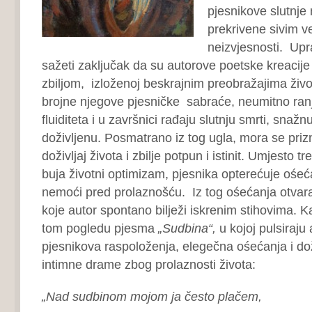
pjesnikove slutnje 
prekrivene sivim v
neizvjesnosti. Upr
sažeti zaključak da su autorove poetske kreacije
zbiljom, izloženoj beskrajnim preobražajima život
brojne njegove pjesničke sabraće, neumitno ranj
fluiditeta i u završnici rađaju slutnju smrti, snažn
doživljenu. Posmatrano iz tog ugla, mora se priz
doživljaj života i zbilje potpun i istinit. Umjesto t
buja životni optimizam, pjesnika opterećuje ośe
nemoći pred prolaznošću. Iz tog ośećanja otvar
koje autor spontano bilježi iskrenim stihovima. Ka
tom pogledu pjesma
„Sudbina“,
u kojoj pulsiraju
pjesnikova raspoloženja, elegečna ośećanja i do
intimne drame zbog prolaznosti života:
„Nad sudbinom mojom ja često plačem,