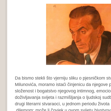
Da bismo stekli što vjerniju sliku o pjesničkom stv
Milunovića, moramo istaći činjenicu da njegove 
složenost i bogatstvo njegovog intimnog, emocio
doživljavanja svijeta i razmišljanja o ljudskoj sud
drugi literarni stvaraoci, u jednom periodu život
dilemom: može li čovjek u ovom svijetu bivstvo