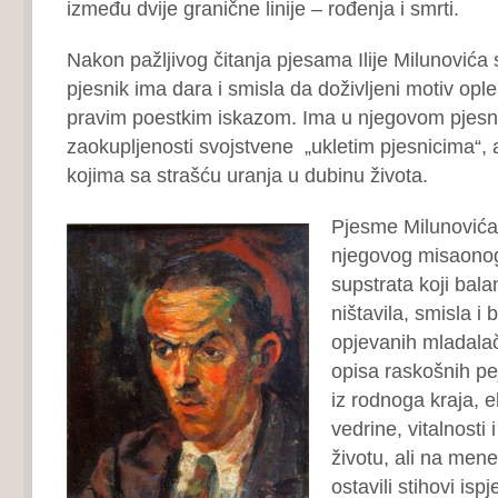
između dvije granične linije – rođenja i smrti.
Nakon pažljivog čitanja pjesama Ilije Milunovića 
pjesnik ima dara i smisla da doživljeni motiv ople
pravim poestkim iskazom. Ima u njegovom pjesn
zaokupljenosti svojstvene „ukletim pjesnicima“, 
kojima sa strašću uranja u dubinu života.
Pjesme Milunovića
njegovog misaonog
supstrata koji balan
ništavila, smisla i
opjevanih mladalačk
opisa raskošnih pe
iz rodnoga kraja, e
vedrine, vitalnosti
životu, ali na mene
ostavili stihovi is