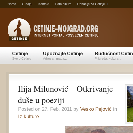
Home
O sajtu
Kontakt
Foto album
Donacije za Cetinje
Cetinje
Upoznajte Cetinje
Budućnost Cetin
Sve o Cetinju
Adresar, mapa...
Privreda, kultura...
Ilija Milunović – Otkrivanje
duše u poeziji
Posted on 27. Feb, 2011 by
Vesko Pejović
in
Iz kulture