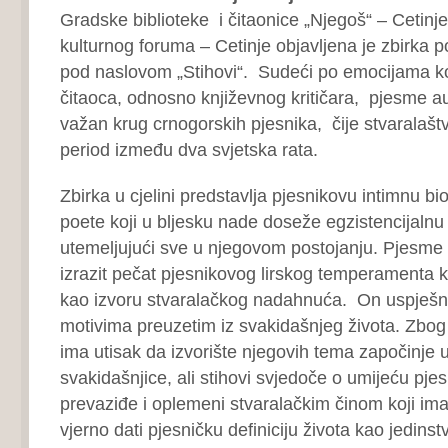
Gradske biblioteke i čitaonice „Njegoš“ – Cetinj
kulturnog foruma – Cetinje objavljena je zbirka po
pod naslovom „Stihovi“. Sudeći po emocijama koj
čitaoca, odnosno književnog kritičara, pjesme au
važan krug crnogorskih pjesnika, čije stvaralašt
period između dva svjetska rata.
Zbirka u cjelini predstavlja pjesnikovu intimnu bio
poete koji u bljesku nade doseže egzistencijalnu
utemeljujući sve u njegovom postojanju. Pjesme 
izrazit pečat pjesnikovog lirskog temperamenta ko
kao izvoru stvaralačkog nadahnuća. On uspješn
motivima preuzetim iz svakidašnjeg života. Zbo
ima utisak da izvorište njegovih tema započinje 
svakidašnjice, ali stihovi svjedoče o umijeću pje
prevaziđe i oplemeni stvaralačkim činom koji ima
vjerno dati pjesničku definiciju života kao jedinst