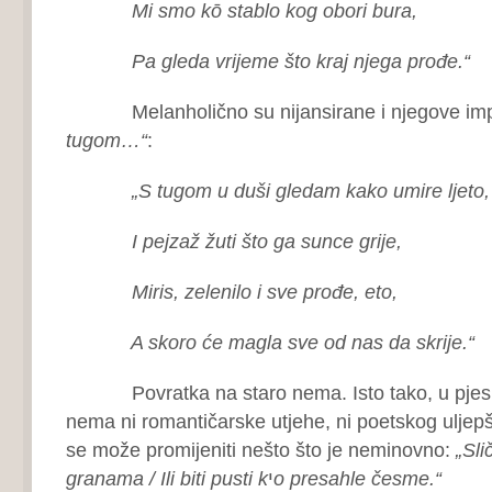
Mi smo kō stablo kog obori bura,
Pa gleda vrijeme što kraj njega prođe.“
Melanholično su nijansirane i njegove impr
tugom…“
:
„S tugom u duši gledam kako umire ljeto,
I pejzaž žuti što ga sunce grije,
Miris, zelenilo i sve prođe, eto,
A skoro će magla sve od nas da skrije.“
Povratka na staro nema. Isto tako, u pjes
nema ni romantičarske utjehe, ni poetskog uljepšav
se može promijeniti nešto što je neminovno:
„Sli
granama / Ili biti pusti k
י
o presahle česme.“