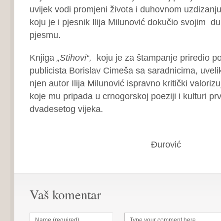
uvijek vodi promjeni života i duhovnom uzdizanju l
koju je i pjesnik Ilija Milunović dokučio svojim d
pjesmu.
Knjiga
„Stihovi“,
koju je za štampanje priredio po
publicista Borislav Cimeša sa saradnicima, uvel
njen autor Ilija Milunović ispravno kritički valoriz
koje mu pripada u crnogorskoj poeziji i kulturi pr
dvadesetog vijeka.
Žarko
Đurović
Vaš komentar