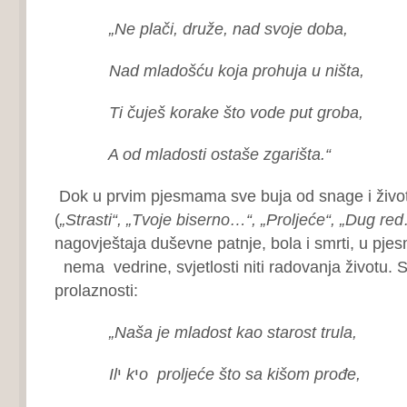
„Ne plači, druže, nad svoje doba,
Nad mladošću koja prohuja u ništa,
Ti čuješ korake što vode put groba,
A od mladosti ostaše zgarišta.
“
Dok u prvim pjesmama sve buja od snage i živo
(
„Strasti“, „Tvoje biserno…“, „Proljeće“, „Dug re
nagovještaja duševne patnje, bola i smrti, u pje
nema vedrine, svjetlosti niti radovanja životu. 
prolaznosti:
„Naša je mladost kao starost trula,
Il
י
k
י
o proljeće što sa kišom prođe,