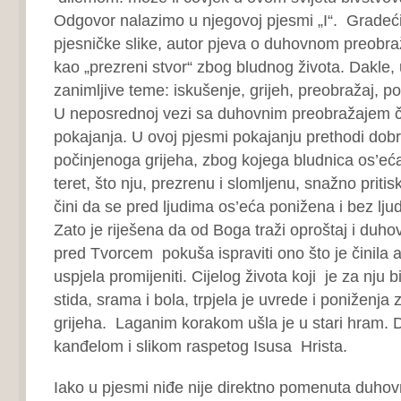
Odgovor nalazimo u njegovoj pjesmi „I“. Gradeć
pjesničke slike, autor pjeva o duhovnom preobraž
kao „prezreni stvor“ zbog bludnog života. Dakle
zanimljive teme: iskušenje, grijeh, preobražaj, pok
U neposrednoj vezi sa duhovnim preobražajem čo
pokajanja. U ovoj pjesmi pokajanju prethodi dobr
počinjenoga grijeha, zbog kojega bludnica os’eća
teret, što nju, prezrenu i slomljenu, snažno pritisk
čini da se pred ljudima os’eća ponižena i bez lju
Zato je riješena da od Boga traži oproštaj i duh
pred Tvorcem pokuša ispraviti ono što je činila al
uspjela promijeniti. Cijelog života koji je za nju b
stida, srama i bola, trpjela je uvrede i poniženja
grijeha. Laganim korakom ušla je u stari hram. 
kanđelom i slikom raspetog Isusa Hrista.
Iako u pjesmi niđe nije direktno pomenuta duhov