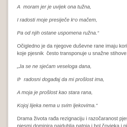
A moram jer je uvijek ona tužna,
I radosti moje presiječe k
י
o mačem,
Pa od njih ostane uspomena ružna.“
Očigledno je da njegove duševne rane imaju k
koje pjesnik često transponuje u snažne stihove
„Ja se ne sjećam veseloga dana,
Il
י
radosni događaj da mi prošlost ima,
A moja je prošlost kao stara rana,
Kojoj lijeka nema u svim ljekovima.“
Drama života rađa rezignaciju i razočaranost pje
pjesmi dominira najdublja patnja i bol čovjeka i p