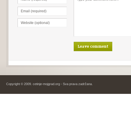
Copyright © 2009. cetinje-mojgrad.org - Sva prava zadržana.