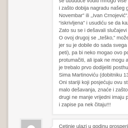
se ubuduće voditi mnogo više
i zašto dobija nagradu našeg g
Novembar” ili ‚‚Ivan Crnojević”
“iskrivljena” i usudiću se da 
Zato su se i dešavali slučajev
O ovoj drugoj se ‚‚teško‚” mož
jer su je dobile do sada sveg
peti), pa bi neko mogao ovo 
protumačiti, ali ipak ne mogu
je trebalo prvo dodijeliti pos
Sima Martinoviću (dobitniku 13
Oni stariji koji posjećuju ovu st
malo dešavanja, znaće i zašto
drugi ne manje vrijedni imaju
i zapise pa nek čitaju!!!
Cetinje ulazi u godinu prosperi