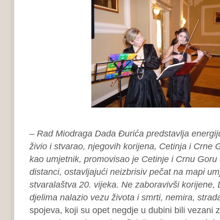
–
Rad Miodraga Dada Đurića predstavlja energij
živio i stvarao, njegovih korijena, Cetinja i Crne 
kao umjetnik, promovisao je Cetinje i Crnu Goru
distanci, ostavljajući neizbrisiv pečat na mapi um
stvaralaštva 20. vijeka. Ne zaboravivši korijene,
djelima nalazio vezu života i smrti, nemira, strad
spojeva, koji su opet negdje u dubini bili vezani