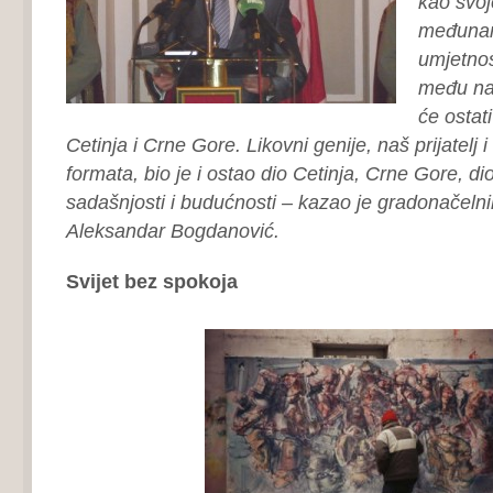
kao svo
međunar
umjetnost
među na
će ostat
Cetinja i Crne Gore. Likovni genije, naš prijatelj 
formata, bio je i ostao dio Cetinja, Crne Gore, di
sadašnjosti i budućnosti – kazao je gradonačelnik
Aleksandar Bogdanović.
Svijet bez spokoja