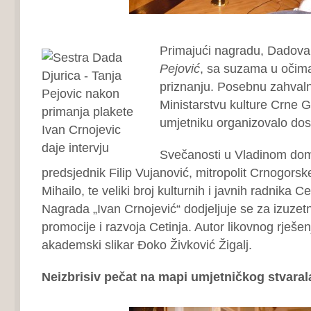
Primajući nagradu, Dadova
Pejović
, sa suzama u očima
priznanju. Posebnu zahvalno
Ministarstvu kulture Crne G
umjetniku organizovalo dost
Svečanosti u Vladinom domu
predsjednik Filip Vujanović, mitropolit Crnogors
Mihailo, te veliki broj kulturnih i javnih radnika C
Nagrada „Ivan Crnojević“ dodjeljuje se za izuzet
promocije i razvoja Cetinja. Autor likovnog rješe
akademski slikar Đoko Živković Žigalj.
Neizbrisiv pečat na mapi umjetničkog stvarala