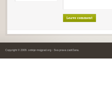
Copyright © 2009. cetinje-mojgrad.org - Sva prava zadržana.