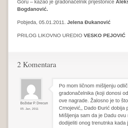
Goru – kazao je gradonačelnik prijestonice
Alek
Bogdanović.
Pobjeda, 05.01.2011.
Jelena Đukanović
PRILOG LIKOVNO UREDIO
VESKO PEJOVIĆ
2 Komentara
Po mom ličnom mišljenju odli
gradonačelnika (koji donosi od
ove nagrade. Žalosno je to što
Božidar P. Drecun
Crnojević‚‚ Dado Đurić dobija
05. Jan, 2011
Mišljenja sam da je Dadu ovu 
dodijeliti onog trenutnka kada 