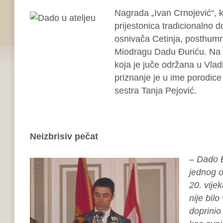
Nagrada „Ivan Crnojević“, 
prijestonica tradicionalno d
osnivača Cetinja, posthumno
Miodragu Dadu Đuriću. Na 
koja je juče održana u Vla
priznanje je u ime porodice
sestra Tanja Pejović.
Neizbrisiv pečat
–
Dado Đu
jednog o
20. vije
nije bilo
doprinio 