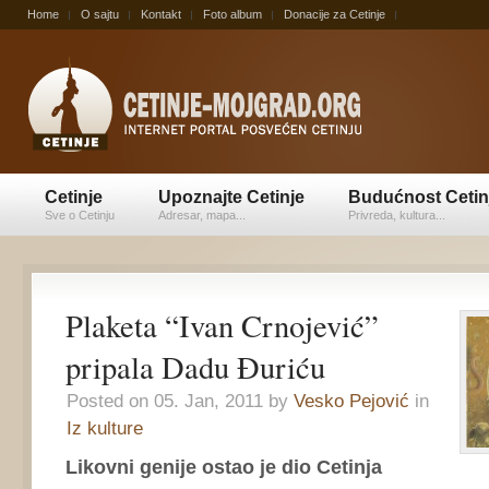
Home
O sajtu
Kontakt
Foto album
Donacije za Cetinje
Cetinje
Upoznajte Cetinje
Budućnost Cetin
Sve o Cetinju
Adresar, mapa...
Privreda, kultura...
Plaketa “Ivan Crnojević”
pripala Dadu Đuriću
Posted on 05. Jan, 2011 by
Vesko Pejović
in
Iz kulture
Likovni genije ostao je dio Cetinja