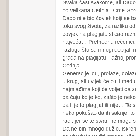
Svaka čast svakome, ali Dado 
od velikana Cetinja i Crne Gor
Dado nije bio čovjek koiji se b
toku svog života, za razliku od 
čovjek na plagijatu sticao razn
najveća… Prethodnu rečenicu
razloga što su mnogi dobijali
grada na plagijatu i lažnoj pro
Cetinja.
Generacije idu, prolaze, dolaz
u krug, ali uvijek će biti i međ
najmlađima koji će voljeti da z
da čuju ko je ko, zašto je neko
da li je to plagijat ili nije… Te 
neko pokušao da ih sakrije, t
radi, jer se te stvari ne mogu sa
Da ne bih mnogo dužio, iskren